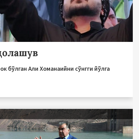
долашув
лок бўлган Али Хоманаийни сўнгги йўлга
ь