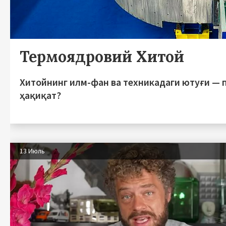
Термоядровий Хитой
Хитойнинг илм-фан ва техникадаги ютуғи — 
ҳақиқат?
13 Июль