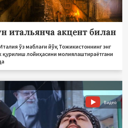
ғун итальянча акцент билан
 Италия ўз маблағи йўқ Тожикистоннинг энг
к қурилиш лойиҳасини молиялаштираётгани
да
Видео