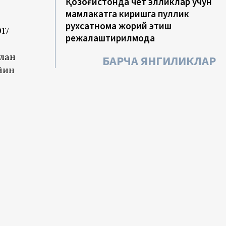
Қозоғистонда чет элликлар учун
мамлакатга киришга пуллик
рухсатнома жорий этиш
17
режалаштирилмоқда
илан
БАРЧА ЯНГИЛИКЛАР
йин