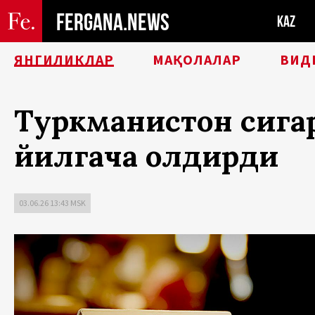
FERGANA.NEWS
KAZ
ЯНГИЛИКЛАР
МАҚОЛАЛАР
ВИД
Туркманистон сигар
йилгача қолдирди
03.06.26 13:43 MSK