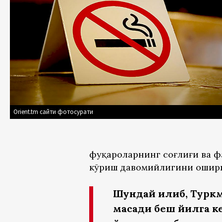
Orient.tm сайти фотосурати
фуқароларнинг соғлиғи ва 
кўриш давомийлигини ошири
Шундай қилиб, Турк
мақсади беш йилга к