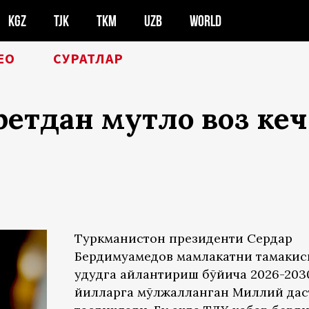
KGZ
TJK
TKM
UZB
WORLD
ЕО
СУРАТЛАР
етдан мутлоқ воз ке
Туркманистон президенти Сердар
Бердимуҳамедов мамлакатни тамакис
ҳудудга айлантириш бўйича 2026-203
йилларга мўлжалланган Миллий дас