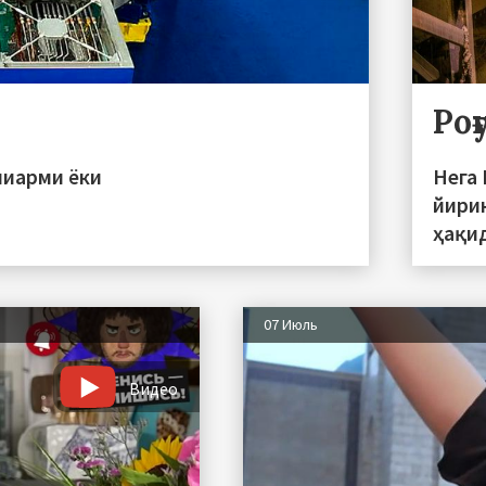
Ро
пиарми ёки
Нега
йири
ҳақи
07 Июль
Видео