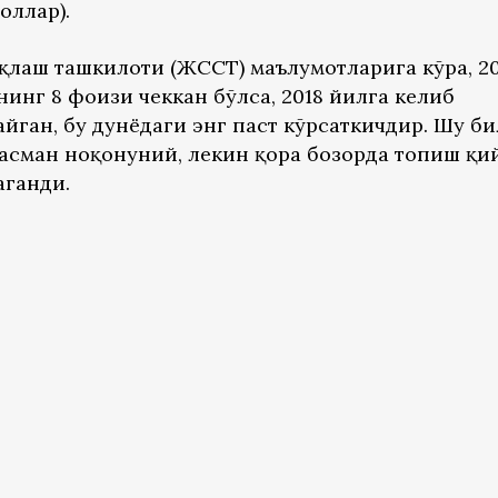
оллар).
қлаш ташкилоти (ЖССТ) маълумотларига кўра, 20
инг 8 фоизи чеккан бўлса, 2018 йилга келиб
айган, бу дунёдаги энг паст кўрсаткичдир. Шу б
 расман ноқонуний, лекин қора бозорда топиш қи
аганди.