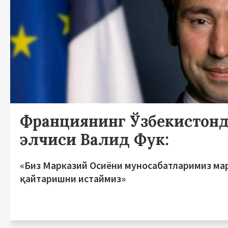
Франциянинг Ўзбекистон
элчиси Валид Фук:
«Биз Марказий Осиёни муносабатларимиз ма
қайтаришни истаймиз»