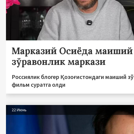
Марказий Осиёда маиший
зўравонлик маркази
Россиялик блогер Қозоғистондаги маиший з
фильм суратга олди
22 Июнь