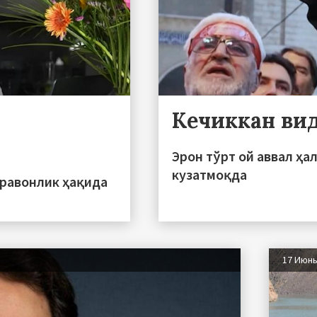
Кечиккан ви
Эрон тўрт ой аввал ҳа
кузатмоқда
ўравонлик ҳақида
17 Июн