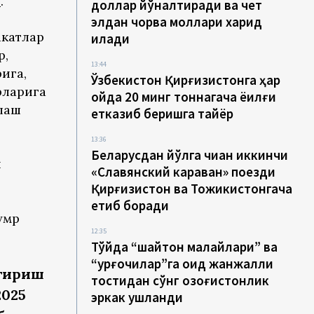
и
.
доллар йўналтиради ва чет
элдан чорва моллари харид
акатлар
қилади
р,
13:44
ига,
Ўзбекистон Қирғизистонга ҳар
рларига
ойда 20 минг тоннагача ёқилғи
лаш
етказиб беришга тайёр
13:36
Беларусдан йўлга чиққан иккинчи
й
«Славянский караван» поезди
Қирғизистон ва Тожикистонгача
етиб боради
умр
12:35
Тўйда “шайтон малайлари” ва
“урғочилар”га оид жанжалли
нтириш
тостидан сўнг қозоғистонлик
2025
эркак ушланди