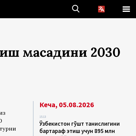
чиш мақсадини 2030
Кеча, 05.08.2026
из
15:13
0
Ўзбекистон гўшт танқислигини
турни
бартараф этиш учун 895 млн