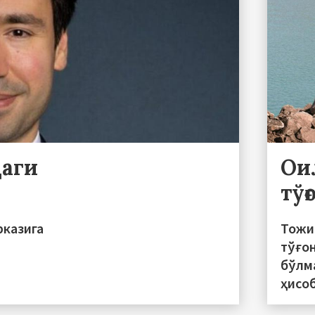
даги
Ои
тўғ
рказига
Тожи
тўғо
бўлм
ҳисо