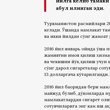
йилга келиб тамаки
қабул қилинган эди.
Туркманистон расмийлари 20
келади. Ўшанда мамлакат та
ва икки йилдан сўнг жамоат
2016 йил январь ойида ўша 
жамиятни ҳимоя қилиш хизм
ва чекишни йўқ қилиш учун
сўнг дарҳол сигареталар сот
13 долларгача кўтарилганди.
2016 йил баҳоридан бери ма
мавжуд бўлиб, дўконларда м
мамлакатлардан сигарет оли
сотувчиларига энг кам иш ҳ