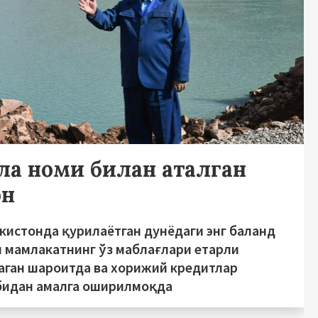
ла номи билан аталган
он
кистонда қурилаётган дунёдаги энг баланд
н мамлакатнинг ўз маблағлари етарли
аган шароитда ва хорижий кредитлар
бидан амалга оширилмоқда