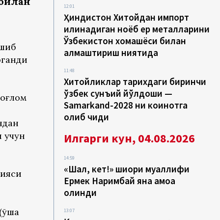
 билан
12:01
Ҳиндистон Хитойдан импорт
қилинадиган ноёб ер металларини
Ўзбекистон хомашёси билан
ашиб
алмаштириш ниятида
рганди
11:48
Хитойликлар тарихдаги биринчи
ўзбек сунъий йўлдоши —
Соғлом
Samarkand-2028 ни коинотга
олиб чиқди
ндан
и учун
Илгарги кун, 04.08.2026
14:59
«Шал, кет!» шиори муаллифи
лияси
Ермек Наримбай яна қамоққа
олинди
(ўша
13:07