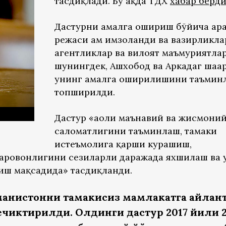
тасдиқлади. Бу ҳақда ТДХ
хабар берд
Дастурни амалга ошириш бўйича ҳар
режаси ҳам имзоланди ва вазирликла
агентликлар ва вилоят маъмуриятлар
шунингдек, Ашхобод ва Аркадаг шаҳа
унинг амалга оширилишини таъмин
топширилди.
Дастур «аҳоли маънавий ва жисмони
саломатлигини таъминлаш, тамаки
истеъмолига қарши курашиш,
фаровонлигини сезиларли даражада яхшилаш ва 
ш мақсадида» тасдиқланди.
манистонни тамакисиз мамлакатга айла
ечиктирилди. Олдинги дастур 2017 йили 