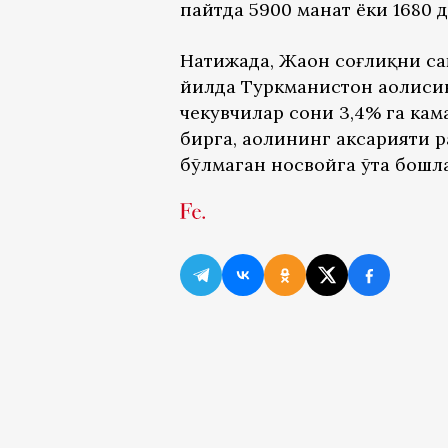
пайтда 5900 манат ёки 1680 д
Натижада, Жаҳон соғлиқни са
йилда Туркманистон аҳолисин
чекувчилар сони 3,4% га кам
бирга, аҳолининг аксарияти
бўлмаган носвойга ўта бошл