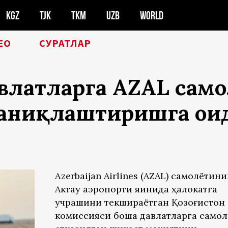
KGZ
TJK
TKM
UZB
WORLD
ЕО
СУРАТЛАР
авлатларга AZAL сам
аниқлаштиришга оид
Azerbaijan Airlines (AZAL) самолётин
Актау аэропорти яқинида ҳалокатга
учрашини текшираётган Қозоғистон
комиссияси бошқа давлатларга самол