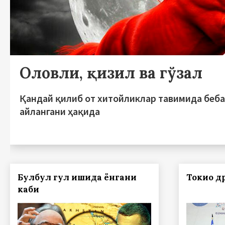
Оловли, қизил ва гўзал
Қандай қилиб от хитойликлар тавимида беба
айлангани ҳақида
Булбул гул ишқида ёнгани
Токио д
каби