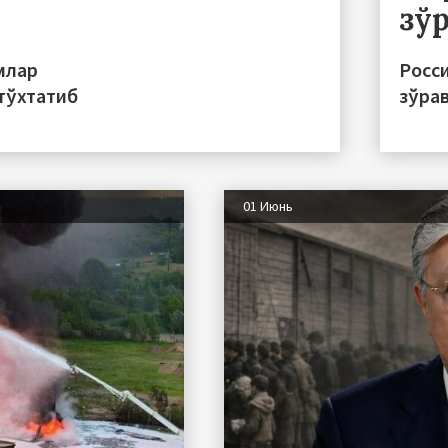
зў
млар
Росс
тўхтатиб
зўра
01 Июнь