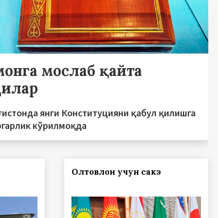
монга мослаб қайта
дилар
ғистонда янги Конституцияни қабул қилишга
ргарлик кўрилмоқда
Олтовлон учун сакэ