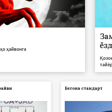
За
ёз
ҳо ҳайвонга
Қозо
тайё
райви
Бегона стандарт