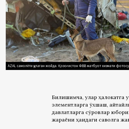
AZAL самолёти қулаган жойда. Қозоғистон ФВВ матбуот хизмати фотос
Билишимча, улар ҳалокатга 
элементларга ўхшаш, айтайлик
давлатларга сўровлар юбори
жараёни ҳақидаги саволга жа