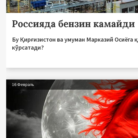
Россияда бензин камайди
Бу Қирғизистон ва умуман Марказий Осиёга 
кўрсатади?
16 Февраль