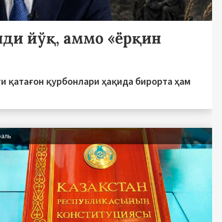
нди йўқ, аммо «ёрқин
р
и қатағон қурбонлари ҳақида бирорта ҳам
раль