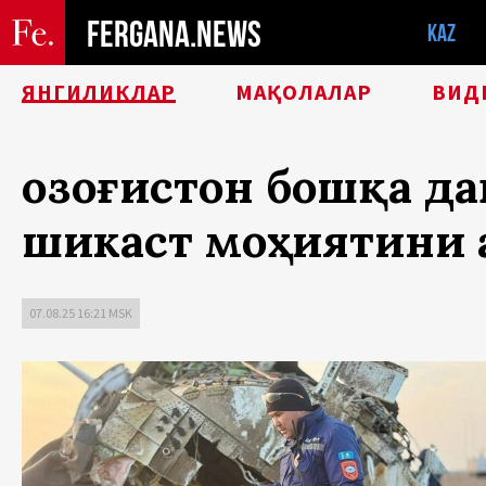
FERGANA.NEWS
KAZ
ЯНГИЛИКЛАР
МАҚОЛАЛАР
ВИД
Қозоғистон бошқа д
шикаст моҳиятини 
07.08.25 16:21 MSK