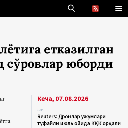
олётига етказилган
 сўровлар юборди
Кеча, 07.08.2026
инг
15:34
Reuters: Дронлар ҳужумлари
ётга
туфайли июль ойида КҚК орқали