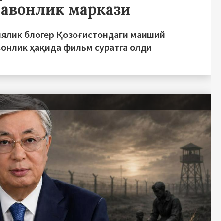
равонлик маркази
иялик блогер Қозоғистондаги маиший
вонлик ҳақида фильм суратга олди