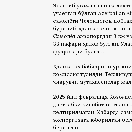
Эслатиб ўтамиз, авиаҳалокат
учаётган бўлган Azerbaijan 
самолёти Чеченистон пойтахт
бурилиб, ҳалокат сигналини 
Самолёт аэропортдан 3 км узо
38 нафари ҳалок бўлган. Ула
фуқаролари бўлган.
Ҳалокат сабабларини ўргани
комиссия тузилди. Текширув
чиқарувчи мутахассислар жал
2025 йил февралида Қозоғис
дастлабки ҳисоботни эълон қ
келтирилмаган. Хабарда сам
экспертизага юборилган бег
берилган.