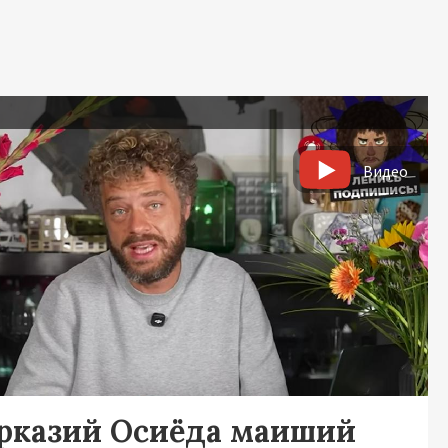
ь
Видео
рказий Осиёда маиший