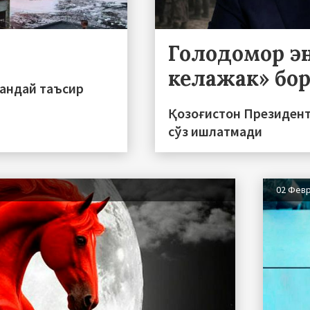
Голодомор э
келажак» бо
қандай таъсир
Қозоғистон Президент
сўз ишлатмади
02 Фев