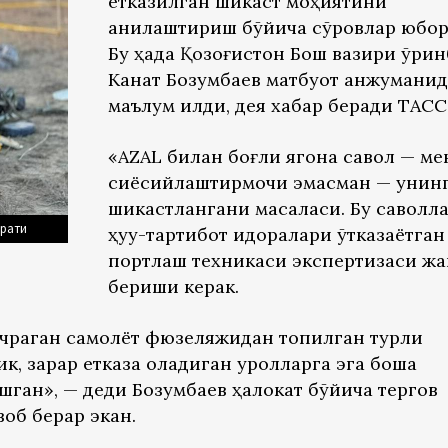
етказилган шикаст моҳиятини
аниқлаштириш бўйича сўровлар юбор
Бу ҳақда Қозоғистон Бош вазири ўри
Канат Бозумбаев матбуот анжуманид
маълум қилди, дея хабар беради ТАСС
«AZAL билан боғлиқ ягона савол — ме
сиёсийлаштирмоқчи эмасман — унинг
шикастлангани масаласи. Бу саволл
урати
ҳуқуқ-тартибот идоралари ўтказаётган
портлаш техникаси экспертизаси жа
бериши керак.
учраган самолёт фюзеляжидан топилган турли
, зарар етказа оладиган қуролларга эга бошқа
шган», — деди Бозумбаев ҳалокат бўйича тергов
воб берар экан.