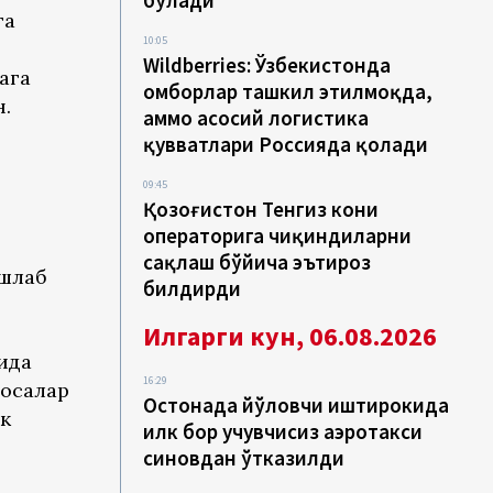
бўлади
га
10:05
Wildberries: Ўзбекистонда
ага
омборлар ташкил этилмоқда,
н.
аммо асосий логистика
қувватлари Россияда қолади
09:45
Қозоғистон Тенгиз кони
операторига чиқиндиларни
сақлаш бўйича эътироз
ишлаб
билдирди
Илгарги кун, 06.08.2026
ида
16:29
лосалар
Остонада йўловчи иштирокида
к
илк бор учувчисиз аэротакси
синовдан ўтказилди