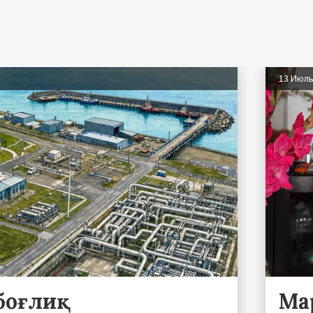
13 Июл
 боғлиқ
Ма