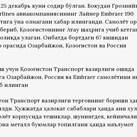
 25 декабрь куни содир бўлган. Бокудан Грозний
Airlines авиакомпаниясининг Лайнер Embraer 190
ига қўна олмагани хабар қилинганди. Самолёт орқ
бериб, Қозоғистоннинг Ақтау шаҳрига учиб кетга
қликда қулаган. Оқибатда бортдаги 67 кишидан
р орасида Озарбайжон, Қозоғистон ва Россия
ш учун Қозоғистон Транспорт вазирлиги қошида
га Озарбайжон, Россия ва Embraer самолётини 
б қилинган
тон Транспорт вазирлиги терговнинг бориши ҳақ
илди. Ҳужжатда ҳалокат сабаблари ҳақида аниқ ху
олёт корпусида тешиклар, шунингдек, кейинчали
она металл буюмлар топилгани ҳақида маълумот