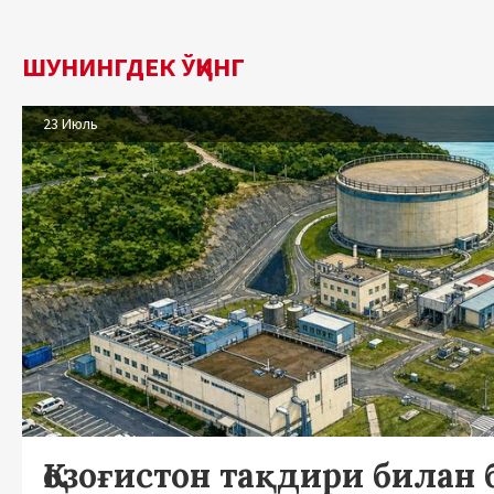
ШУНИНГДЕК ЎҚИНГ
23 Июль
Қозоғистон тақдири билан