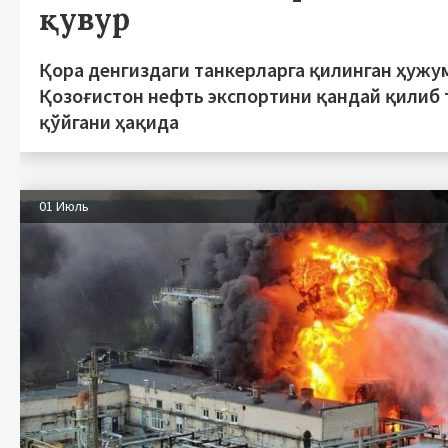
қувур
Қора денгиздаги танкерларга қилинган ҳужу
Қозоғистон нефть экспортини қандай қилиб 
қўйгани ҳақида
01 Июль