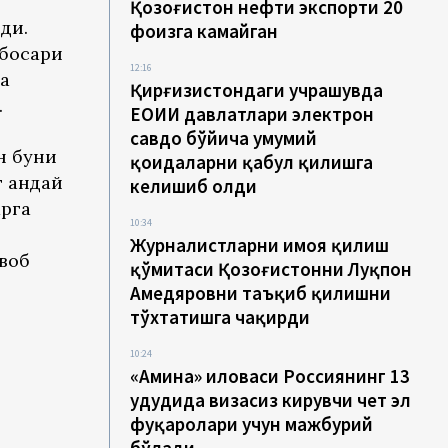
Қозоғистон нефти экспорти 20
ди.
фоизга камайган
нбосари
12:16
а
Қирғизистондаги учрашувда
.
ЕОИИ давлатлари электрон
савдо бўйича умумий
н буни
қоидаларни қабул қилишга
 қандай
келишиб олди
арга
10:34
Журналистларни ҳимоя қилиш
воб
қўмитаси Қозоғистонни Луқпон
Аҳмедяровни таъқиб қилишни
тўхтатишга чақирди
10:24
«Амина» иловаси Россиянинг 13
ҳудудида визасиз кирувчи чет эл
фуқаролари учун мажбурий