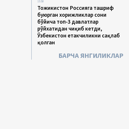
15:58
Тожикистон Россияга ташриф
буюрган хорижликлар сони
бўйича топ-3 давлатлар
рўйхатидан чиқиб кетди,
Ўзбекистон етакчиликни сақлаб
қолган
БАРЧА ЯНГИЛИКЛАР