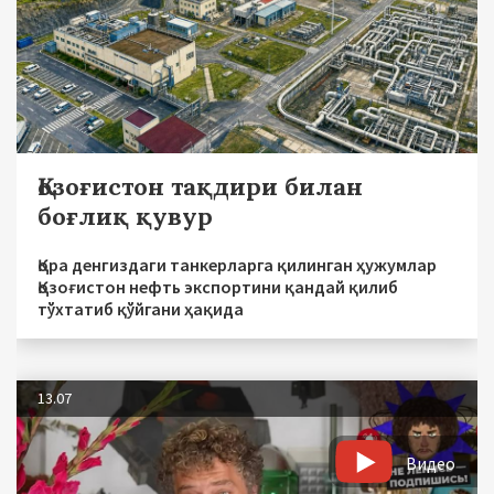
Қозоғистон тақдири билан
боғлиқ қувур
Қора денгиздаги танкерларга қилинган ҳужумлар
Қозоғистон нефть экспортини қандай қилиб
тўхтатиб қўйгани ҳақида
13.07
Видео