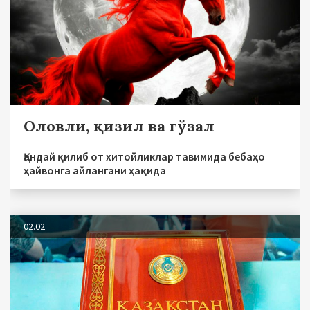
Оловли, қизил ва гўзал
Қандай қилиб от хитойликлар тавимида бебаҳо
ҳайвонга айлангани ҳақида
02.02