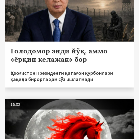
Голодомор энди йўқ, аммо
«ёрқин келажак» бор
Қозоғистон Президенти қатағон қурбонлари
ҳақида бирорта ҳам сўз ишлатмади
16.02