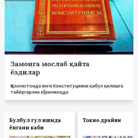
Замонга мослаб қайта
ёздилар
Қозоғистонда янги Конституцияни қабул қилишга
тайёргарлик кўрилмоқда
Булбул гул ишқида
Токио драйви
ёнгани каби