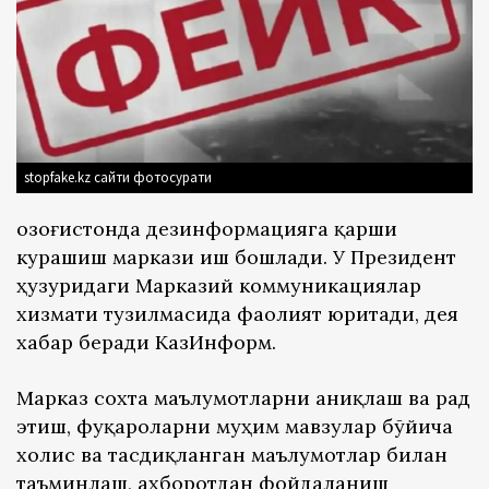
stopfake.kz сайти фотосурати
Қозоғистонда дезинформацияга қарши
курашиш маркази иш бошлади. У Президент
ҳузуридаги Марказий коммуникациялар
хизмати тузилмасида фаолият юритади, дея
хабар беради КазИнформ.
Марказ сохта маълумотларни аниқлаш ва рад
этиш, фуқароларни муҳим мавзулар бўйича
холис ва тасдиқланган маълумотлар билан
таъминлаш, ахборотдан фойдаланиш