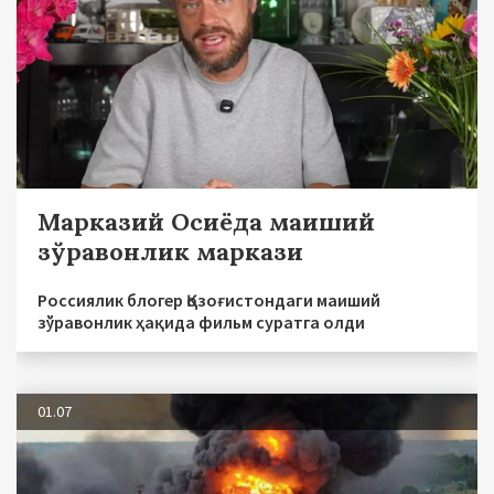
Марказий Осиёда маиший
зўравонлик маркази
Россиялик блогер Қозоғистондаги маиший
зўравонлик ҳақида фильм суратга олди
01.07