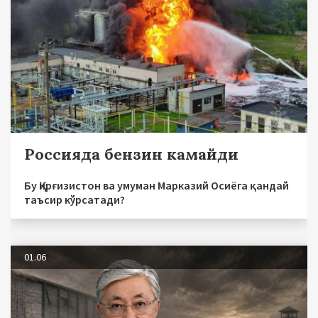
Россияда бензин камайди
Бу Қирғизистон ва умуман Марказий Осиёга қандай
таъсир кўрсатади?
01.06