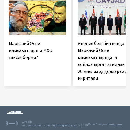
Марказий Осиё
Япония беш йил ичида
мамлакатларига МҲО
Марказий Осиё
хавфи борми?
мамлакатларидаги
лойиҳаларга тахминан
20 миллиард доллар сарм
киритади
Боғланиш
Дизайн
Ишлаб чиқиш
devep.pro
ва лойиҳалаштириш
baturingroup.com
© 2018