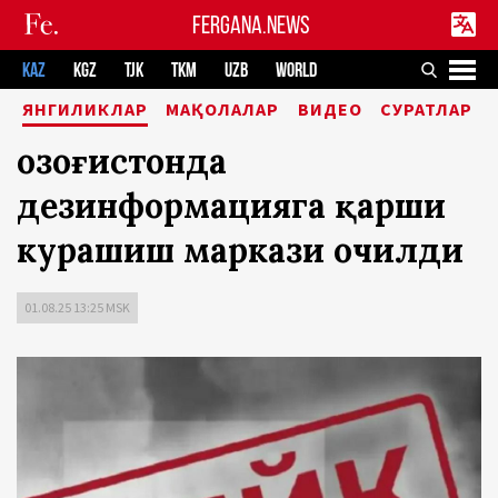
FERGANA.NEWS
KAZ
KGZ
TJK
TKM
UZB
WORLD
ЯНГИЛИКЛАР
МАҚОЛАЛАР
ВИДЕО
СУРАТЛАР
Қозоғистонда
дезинформацияга қарши
курашиш маркази очилди
01.08.25 13:25 MSK