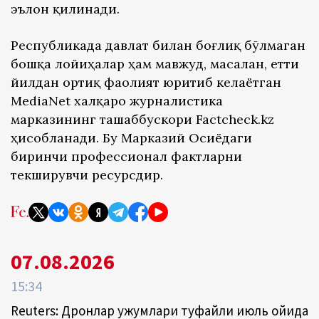
эълон қилинади.
Республикада давлат билан боғлиқ бўлмаган
бошқа лойиҳалар ҳам мавжуд, масалан, етти
йилдан ортиқ фаолият юритиб келаётган
MediaNet халқаро журналистика
марказининг ташаббускори Factcheck.kz
ҳисобланади. Бу Марказий Осиёдаги
биринчи профессионал фактларни
текширувчи ресурсдир.
07.08.2026
15:34
Reuters: Дронлар ҳужумлари туфайли июль ойида