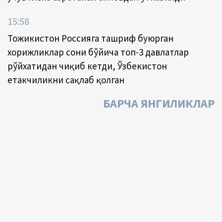
15:58
Тожикистон Россияга ташриф буюрган
хорижликлар сони бўйича топ-3 давлатлар
рўйхатидан чиқиб кетди, Ўзбекистон
етакчиликни сақлаб қолган
БАРЧА ЯНГИЛИКЛАР