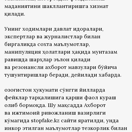
маданиятини шакллантиришга хизмат
қилади.
Унинг ходимлари давлат идоралари,
экспертлар ва журналистлар билан
биргаликда сохта маълумотлар,
манипуляция ҳолатлари ҳақида мунтазам
равишда шарҳлар эълон қилади
ва резонансли ахборот мавзулари бўйича
тушунтиришлар беради, дейилади хабарда.
Қозоғистон ҳукумати сўнгги йилларда
фейклар тарқалишига қарши фаол кураш
олиб бормоқда. Шу мақсадда Ахборот
ва ижтимоий ривожланиш вазирлиги
кўмагида stopfake.kz сайти яратилди, унда
инкор этилган маълумотлар тезкорлик билан