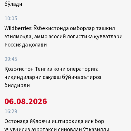
бўлади
10:05
Wildberries: Ўзбекистонда омборлар ташкил
этилмоқда, аммо асосий логистика қувватлари
Россияда қолади
09:45
Қозоғистон Тенгиз кони операторига
чиқиндиларни сақлаш бўйича эътироз
билдирди
06.08.2026
16:29
Остонада йўловчи иштирокида илк бор
учувчисиз аэротакси синовдан ўтказилди