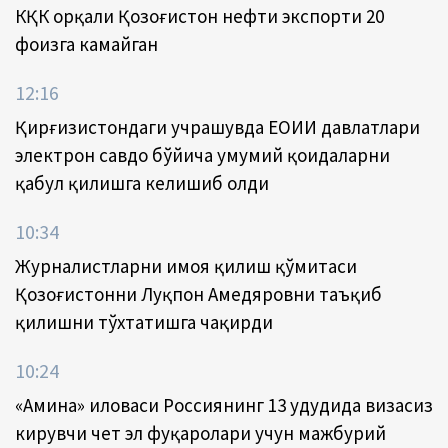
КҚК орқали Қозоғистон нефти экспорти 20
фоизга камайган
12:16
Қирғизистондаги учрашувда ЕОИИ давлатлари
электрон савдо бўйича умумий қоидаларни
қабул қилишга келишиб олди
10:34
Журналистларни ҳимоя қилиш қўмитаси
Қозоғистонни Луқпон Аҳмедяровни таъқиб
қилишни тўхтатишга чақирди
10:24
«Амина» иловаси Россиянинг 13 ҳудудида визасиз
кирувчи чет эл фуқаролари учун мажбурий