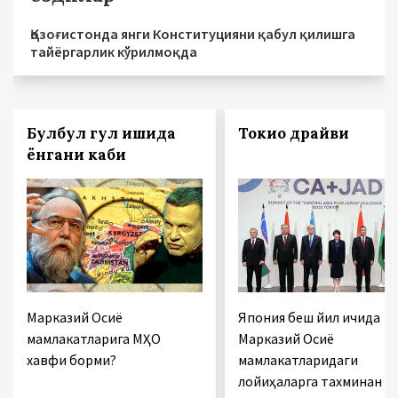
Қозоғистонда янги Конституцияни қабул қилишга
тайёргарлик кўрилмоқда
Булбул гул ишқида
Токио драйви
ёнгани каби
Марказий Осиё
Япония беш йил ичида
мамлакатларига МҲО
Марказий Осиё
хавфи борми?
мамлакатларидаги
лойиҳаларга тахминан