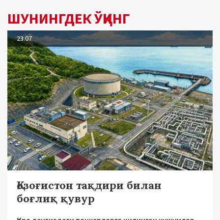
ШУНИНГДЕК ЎҚИНГ
23.07
Қозоғистон тақдири билан
боғлиқ қувур