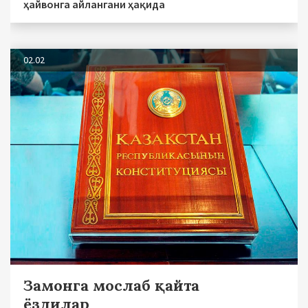
ҳайвонга айлангани ҳақида
02.02
Замонга мослаб қайта
ёздилар