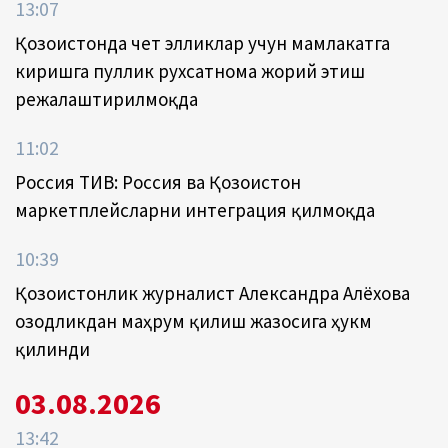
13:07
Қозоғистонда чет элликлар учун мамлакатга
киришга пуллик рухсатнома жорий этиш
режалаштирилмоқда
11:02
Россия ТИВ: Россия ва Қозоғистон
маркетплейсларни интеграция қилмоқда
10:39
Қозоғистонлик журналист Александра Алёхова
озодликдан маҳрум қилиш жазосига ҳукм
қилинди
03.08.2026
13:42