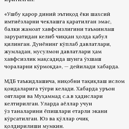
«Ушбу қарор диний эътиқод ёки шахсий
имтиёзларни чеклашга қаратилган эмас,
балки жамоат хавфсизлигини таъминлаш
заруратидан келиб чиққан ҳолда қабул
қилинган. Дунёнинг кўплаб давлатлари,
жумладан, мусулмон давлатлари ҳам
хавфсизлик мақсадида шунга ўхшаш
чораларни кўрмоқда», — дейилади хабарда.
ҚМДБ таъкидлашича, ниқобни тақиқлаш ислом
қоидаларига тўғри келади. Хабарда Қуръон
оятлари ва Муҳаммад с.а.в ҳадислари
келтирилган. Уларда аёллар учун
ўз таналарини ёпишлари етарли экани
кўрсатилган. Юз ва қўллар очиқ
қолдирилиши мумкин.