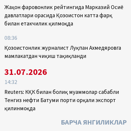
Жаҳон фаровонлик рейтингида Марказий Осиё
давлатлари орасида Қозоғистон катта фарқ
билан етакчилик қилмоқда
08:36
Қозоғистонлик журналист Луқпан Ахмедяровга
мамлакатдан чиқиш тақиқланди
31.07.2026
14:32
Reuters: КҚК билан боғлиқ муаммолар сабабли
Тенгиз нефти Батуми порти орқали экспорт
қилинмоқда
БАРЧА ЯНГИЛИКЛАР