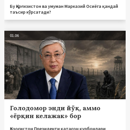
Бу Қирғизистон ва умуман Марказий Осиёга қандай
таъсир кўрсатади?
01.06
Голодомор энди йўқ, аммо
«ёрқин келажак» бор
Қозоғистон Президенти қатағон қурбонлари