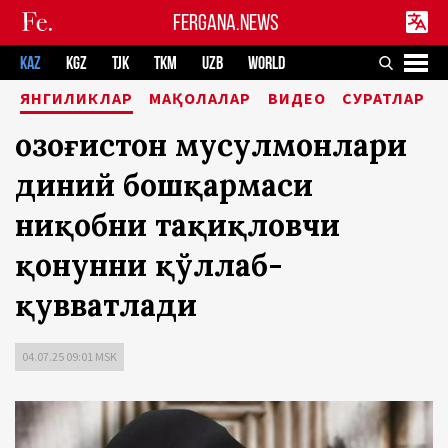
FERGANA.NEWS
KAZ
KGZ
TJK
TKM
UZB
WORLD
ЯНГИЛИКЛАР
МАҚОЛАЛАР
ВИДЕО
СУРАТЛАР
Қозоғистон мусулмонлари
диний бошқармаси
ниқобни тақиқловчи
қонунни қўллаб-
қувватлади
04.07.25 09:01 MSK