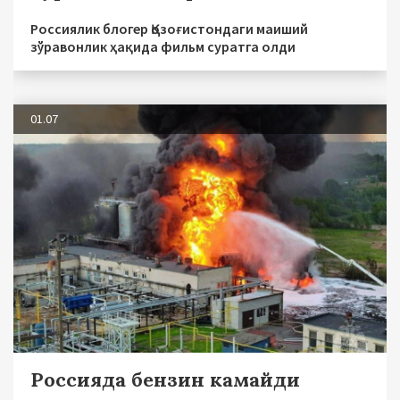
Россиялик блогер Қозоғистондаги маиший
зўравонлик ҳақида фильм суратга олди
01.07
Россияда бензин камайди