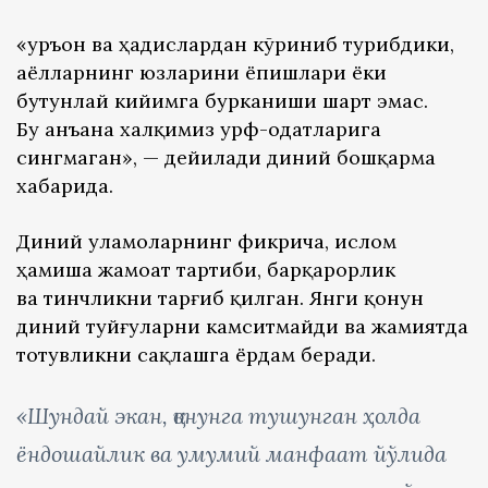
«Қуръон ва ҳадислардан кўриниб турибдики,
аёлларнинг юзларини ёпишлари ёки
бутунлай кийимга бурканиши шарт эмас.
Бу анъана халқимиз урф-одатларига
сингмаган», — дейилади диний бошқарма
хабарида.
Диний уламоларнинг фикрича, ислом
ҳамиша жамоат тартиби, барқарорлик
ва тинчликни тарғиб қилган. Янги қонун
диний туйғуларни камситмайди ва жамиятда
тотувликни сақлашга ёрдам беради.
«Шундай экан, қонунга тушунган ҳолда
ёндошайлик ва умумий манфаат йўлида