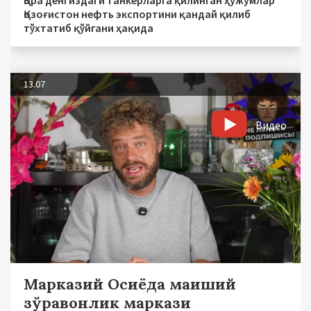
Қора денгиздаги танкерларга қилинган ҳужумлар
Қозоғистон нефть экспортини қандай қилиб
тўхтатиб қўйгани ҳақида
13.07
Видео
Марказий Осиёда маиший
зўравонлик маркази