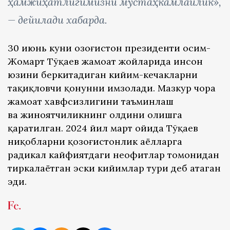
ҳамжиҳатлигимизни мустаҳкамлайлик»,
— дейилади хабарда.
30 июнь куни Қозоғистон президенти Қосим-
Жомарт Тўқаев жамоат жойларида инсон
юзини беркитадиган кийим-кечакларни
тақиқловчи қонунни имзолади. Мазкур чора
жамоат хавфсизлигини таъминлаш
ва жиноятчиликнинг олдини олишга
қаратилган. 2024 йил март ойида Тўқаев
ниқобларни қозоғистонлик аёлларга
радикал кайфиятдаги неофитлар томонидан
тиркалаётган эски кийимлар тури деб атаган
эди.