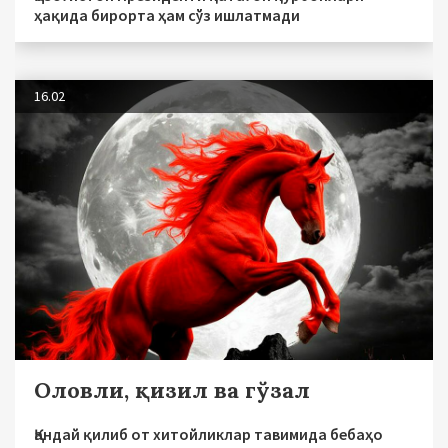
ҳақида бирорта ҳам сўз ишлатмади
16.02
Оловли, қизил ва гўзал
Қандай қилиб от хитойликлар тавимида бебаҳо