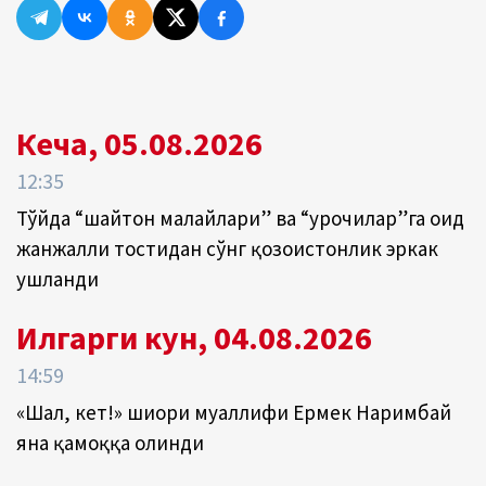
Кеча, 05.08.2026
12:35
Тўйда “шайтон малайлари” ва “урғочилар”га оид
жанжалли тостидан сўнг қозоғистонлик эркак
ушланди
Илгарги кун, 04.08.2026
14:59
«Шал, кет!» шиори муаллифи Ермек Наримбай
яна қамоққа олинди