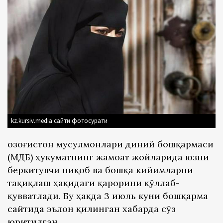
kz.kursiv.media сайти фотосурати
Қозоғистон мусулмонлари диний бошқармаси
(ҚМДБ) ҳукуматнинг жамоат жойларида юзни
беркитувчи ниқоб ва бошқа кийимларни
тақиқлаш ҳақидаги қарорини қўллаб-
қувватлади. Бу ҳақда 3 июль куни бошқарма
сайтида эълон қилинган хабарда сўз
юритилган.