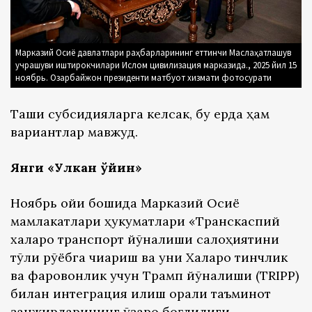
Марказий Осиё давлатлари раҳбарларининг еттинчи Маслаҳатлашув
учрашуви иштирокчилари Ислом цивилизация марказида., 2025 йил 15
ноябрь. Озарбайжон президенти матбуот хизмати фотосурати
Ташқи субсидияларга келсак, бу ерда ҳам
вариантлар мавжуд.
Янги «Улкан ўйин»
Ноябрь ойи бошида Марказий Осиё
мамлакатлари ҳукуматлари «Транскаспий
халқаро транспорт йўналиши салоҳиятини
тўлиқ рўёбга чиқариш ва уни Халқаро тинчлик
ва фаровонлик учун Трамп йўналиши (ТRIPP)
билан интеграция қилиш орқали таъминот
занжирларининг ўзаро боғлиқлиги