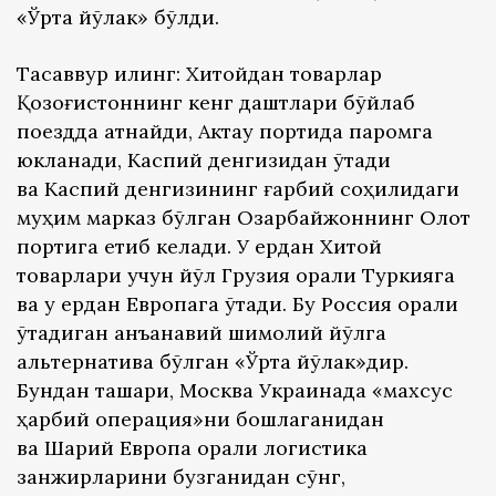
«Ўрта йўлак» бўлди.
Тасаввур қилинг: Хитойдан товарлар
Қозоғистоннинг кенг даштлари бўйлаб
поездда қатнайди, Актау портида паромга
юкланади, Каспий денгизидан ўтади
ва Каспий денгизининг ғарбий соҳилидаги
муҳим марказ бўлган Озарбайжоннинг Олот
портига етиб келади. У ердан Хитой
товарлари учун йўл Грузия орқали Туркияга
ва у ердан Европага ўтади. Бу Россия орқали
ўтадиган анъанавий шимолий йўлга
альтернатива бўлган «Ўрта йўлак»дир.
Бундан ташқари, Москва Украинада «махсус
ҳарбий операция»ни бошлаганидан
ва Шарқий Европа орқали логистика
занжирларини бузганидан сўнг,