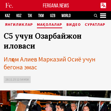
FERGANA.NEWS
KAZ
KGZ
TJK
TKM
UZB
WORLD
ЯНГИЛИКЛАР
МАҚОЛАЛАР
ВИДЕО
СУРАТЛАР
С5 учун Озарбайжон
иловаси
Илҳом Алиев Марказий Осиё учун
бегона эмас
28.11.25 12:54 MSK