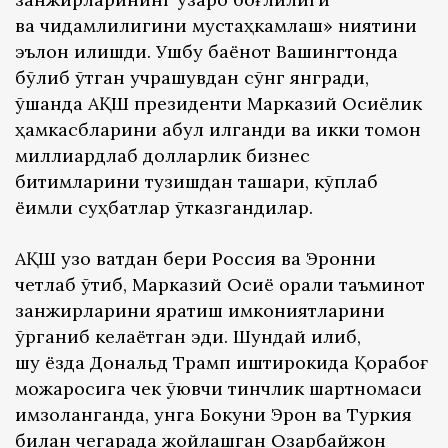
ва чидамлилигини мустаҳкамлаш» ниятини
эълон қилишди. Ушбу баёнот Вашингтонда
бўлиб ўтган учрашувдан сўнг янгради,
ўшанда АҚШ президенти Марказий Осиёлик
ҳамкасбларини қабул қилганди ва икки томон
миллиардлаб долларлик бизнес
битимларини тузишдан ташқари, кўплаб
ёқимли суҳбатлар ўтказгандилар.
АҚШ узоқ вақтдан бери Россия ва Эронни
четлаб ўтиб, Марказий Осиё орқали таъминот
занжирларини яратиш имкониятларини
ўрганиб келаётган эди. Шундай қилиб,
шу ёзда Дональд Трамп иштирокида Қорабоғ
можаросига чек қўювчи тинчлик шартномаси
имзоланганда, унга Бокуни Эрон ва Туркия
билан чегарада жойлашган Озарбайжон