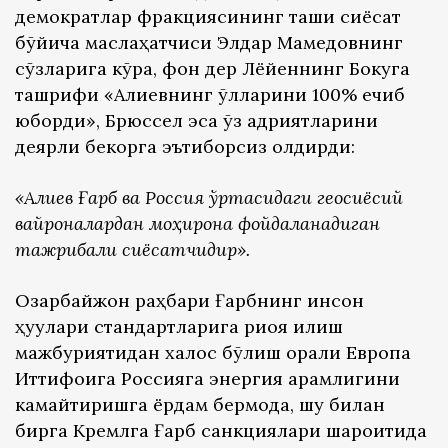
демократлар фракциясининг ташқи сиёсат
бўйича маслаҳатчиси Элдар Мамедовнинг
сўзларига кўра, фон дер Лёйеннинг Бокуга
ташрифи «Алиевнинг қўлларини 100% ечиб
юборди», Брюссел эса ўз қадриятларини
деярли бекорга эътиборсиз қолдирди:
«Алиев Ғарб ва Россия ўртасидаги геосиёсий
вайроналардан моҳирона фойдаланадиган
тажрибали сиёсатчидир».
Озарбайжон раҳбари Ғарбнинг инсон
ҳуқуқлари стандартларига риоя қилиш
мажбуриятидан халос бўлиш орқали Европа
Иттифоқига Россияга энергия қарамлигини
камайтиришга ёрдам бермоқда, шу билан
бирга Кремлга Ғарб санкциялари шароитида