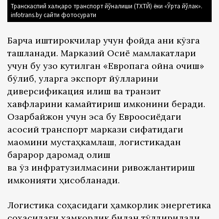
Транскаспий халқаро транспорт йўналиши (ТХТЙ) ёки «Ўрта йўлак».
infotrans.by сайти фотосурати
Барча иштирокчилар учун фойда аниқ кўзга
ташланади. Марказий Осиё мамлакатлари
учун бу узоқ кутилган «Европага ойна очиш»
бўлиб, уларга экспорт йўлларини
диверсификация қилиш ва транзит
хавфларини камайтириш имконини беради.
Озарбайжон учун эса бу Евроосиёдаги
асосий транспорт маркази сифатидаги
мақомини мустаҳкамлаш, логистикадан
барқарор даромад олиш
ва ўз инфратузилмасини ривожлантириш
имконияти ҳисобланади.
Логистика соҳасидаги ҳамкорлик энергетика
соҳасидаги ҳамкорлик билан тўлдирилади.