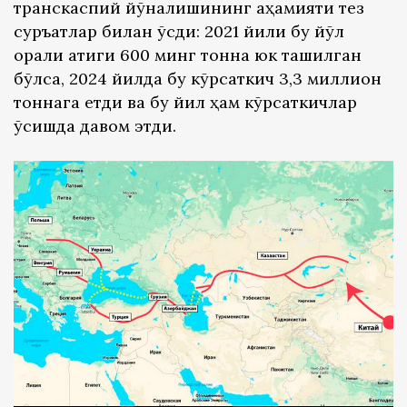
транскаспий йўналишининг аҳамияти тез
суръатлар билан ўсди: 2021 йили бу йўл
орқали атиги 600 минг тонна юк ташилган
бўлса, 2024 йилда бу кўрсаткич 3,3 миллион
тоннага етди ва бу йил ҳам кўрсаткичлар
ўсишда давом этди.