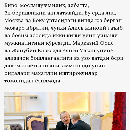
Бироқ, мослашувчанлик, албатта,
ён беришликни англатмайди. Бу ерда яна,
Москва ва Боку ўртасидаги яқинда юз берган
можаро ибратли, чунки Алиев жиноий таъқиб
ва ​​босим асосида икки киши ўйин ўйнаши
мумкинлигини кўрсатди. Марказий Осиё
ва Жанубий Кавказда «янги Улкан ўйин»
аллақачон бошланганлиги ва узоқ вақтдан бери
давом этаётгани аниқ, аммо энди унинг
қоидалари маҳаллий иштирокчилар
томонидан ёзилмоқда.