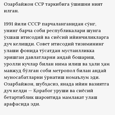
Озарбайжон ССР таркибига қўшишни ният
қилган.
1991 йили СССР парчаланганидан сўнг,
унинг барча собиқ республикалари шунга
ўхшаш иқтисодий ва сиёсий қийинчиликларга
дуч келишди. Совет иқтисодий тизимининг
қулаши фонида тўсатдан мустақилликка
эришган давлатларни қандай бошқариш,
қуролли кучлар билан нима қилиш ва ҳали ҳам
мавжуд бўлган собиқ метропол билан қандай
муносабатларни ўрнатиш номаълум эди.
Озарбайжон, шубҳасиз, янада қийин вазиятга
дуч келди — Қорабоғ уруши ва сиёсий
бетартиблик шароитида мамлакат қулаш
арафасида эди.