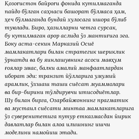
Қозоғистон байроғи фонида кутилмаганда
пайдо бўлган саҳнаси башорат бўлмаса ҳам,
ҳеч бўлмаганда бундай хулосага ишора бўлиб
туюлади. Бироқ, ҳазилларни четга сурсак,
бу кутилмаган қарор аслида ўз мантиғига эга.
Боку аста-секин Марказий Осиё
мамлакатлари билан стратегик шериклик
ўрнатди ва бу яқинлашувнинг асоси мавҳум
ғоялар эмас, балки амалий манфаатлардан
иборат эди: транзит йўлларига умумий
қарамлик, ўхшаш ташқи сиёсат муаммолари
ва бир-бирини тўлдирувчи иқтисодиётлар.
Шу билан бирга, Озарбайжоннинг прагматик
ва мустақил сиёсати минтақа мамлакатларига
ўз суверенитетига путур етказмасдан йирик
давлатлар билан алоқа қилишнинг ишчи
моделини намойиш этади.