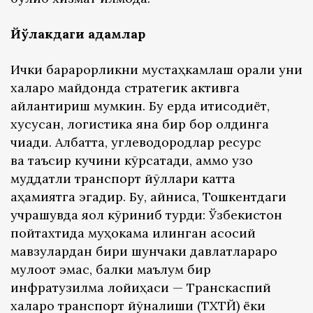
Йўлакдаги қадамлар
Ички барқарорликни мустаҳкамлаш орқали уни
халқаро майдонда стратегик активга
айлантириш мумкин. Бу ерда иқтисодиёт,
хусусан, логистика яна бир бор олдинга
чиқади. Албатта, углеводородлар ресурс
ва таъсир кучини кўрсатади, аммо узоқ
муддатли транспорт йўллари катта
аҳамиятга эгадир. Бу, айниқса, Тошкентдаги
учрашувда яққол кўриниб турди: Ўзбекистон
пойтахтида муҳокама қилинган асосий
мавзулардан бири шунчаки давлатлараро
мулоқот эмас, балки маълум бир
инфратузилма лойиҳаси — Транскаспий
халқаро транспорт йўналиши (ТХТЙ) ёки