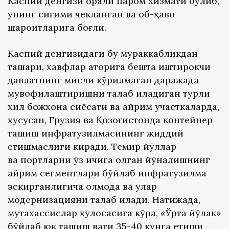
Каспий денгизи орқали паром хизмати бўлиб,
унинг сиғими чекланган ва об-ҳаво
шароитларига боғлиқ.
Каспий денгизидаги бу мураккабликдан
ташқари, хавфлар қаторига бешта иштирокчи
давлатнинг мисли кўрилмаган даражада
мувофиқлаштиришни талаб қиладиган турли
хил божхона сиёсати ва айрим участкаларда,
хусусан, Грузия ва Қозоғистонда контейнер
ташиш инфратузилмасининг жиддий
етишмаслиги киради. Темир йўллар
ва портларни ўз ичига олган йўналишнинг
айрим сегментлари бўйлаб инфратузилма
эскирганлигича қолмоқда ва улар
модернизацияни талаб қилади. Натижада,
мутахассислар хулосасига кўра, «Ўрта йўлак»
бўйлаб юк ташиш вақти 35-40 кунга етиши