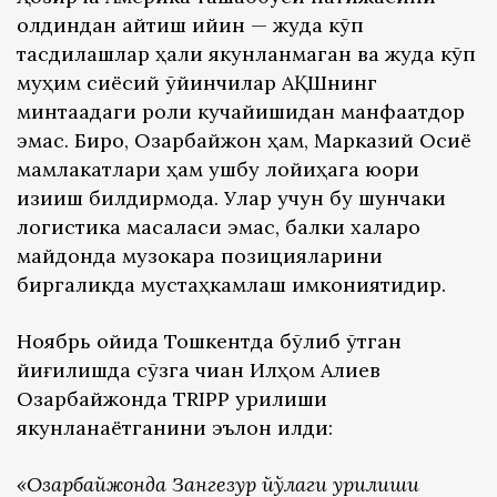
олдиндан айтиш қийин — жуда кўп
тасдиқлашлар ҳали якунланмаган ва жуда кўп
муҳим сиёсий ўйинчилар АҚШнинг
минтақадаги роли кучайишидан манфаатдор
эмас. Бироқ, Озарбайжон ҳам, Марказий Осиё
мамлакатлари ҳам ушбу лойиҳага юқори
қизиқиш билдирмоқда. Улар учун бу шунчаки
логистика масаласи эмас, балки халқаро
майдонда музокара позицияларини
биргаликда мустаҳкамлаш имкониятидир.
Ноябрь ойида Тошкентда бўлиб ўтган
йиғилишда сўзга чиққан Илҳом Алиев
Озарбайжонда TRIPP қурилиши
якунланаётганини эълон қилди:
«Озарбайжонда Зангезур йўлаги қурилиши