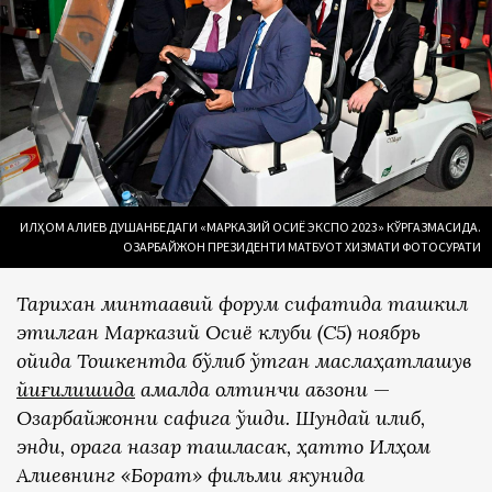
ИЛҲОМ АЛИЕВ ДУШАНБЕДАГИ «МАРКАЗИЙ ОСИЁ ЭКСПО 2023» КЎРГАЗМАСИДА.
ОЗАРБАЙЖОН ПРЕЗИДЕНТИ МАТБУОТ ХИЗМАТИ ФОТОСУРАТИ
Тарихан минтақавий форум сифатида ташкил
этилган Марказий Осиё клуби (C5) ноябрь
ойида Тошкентда бўлиб ўтган маслаҳатлашув
йиғилишида
амалда олтинчи аъзони
—
Озарбайжонни сафига қўшди. Шундай қилиб,
энди, орқага назар ташласак, ҳатто Илҳом
Алиевнинг «Борат» фильми якунида