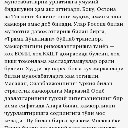
муносабатларни ўрнатишга умумий
ёндашувни ҳам акс эттиради. Боку, Остона
ва Тошкент Вашингтонни муҳим, аммо ягона
ҳамкори эмас деб билади. Улар Россия билан
мулоқотни давом эттириш билан бирга,
«Трамп йўналиши» бўйлаб транспорт
ҳамкорлигини ривожлантиришга тайёр —
хоҳ ЕОИИ, хоҳ КХШТ доирасида бўлсин, хоҳ
икки томонлама маслаҳатлашувлар орқали
бўлсин. Худди шу нарса бошқа куч марказлари
билан муносабатларга ҳам тегишли.
Масалан, Озарбайжоннинг Туркия билан
стратегик ҳамкорлиги Марказий Осиё
давлатларининг туркий интеграциянинг бир
қисми сифатида Анқара билан ҳамкорликни
чуқурлаштиришга содиқлигига тўлиқ мос
келади. Шу билан бирга, ҳеч ким Москва ёки
Пекин билан анъанавий алоқаларни узишга