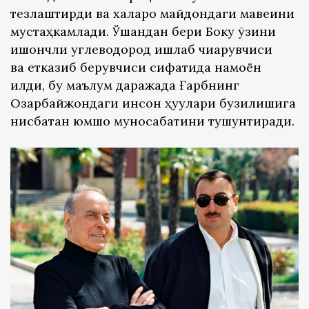
тезлаштирди ва халқаро майдондаги мавқеини
мустаҳкамлади. Ўшандан бери Боку ўзини
ишончли углеводород ишлаб чиқарувчиси
ва етказиб берувчиси сифатида намоён
қилди, бу маълум даражада Ғарбнинг
Озарбайжондаги инсон ҳуқуқлари бузилишига
нисбатан юмшоқ муносабатини тушунтиради.