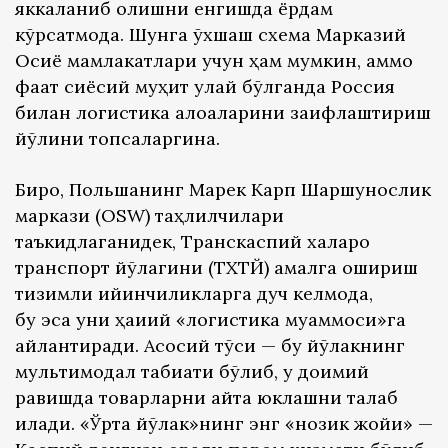
яккаланиб қолишни енгишда ёрдам
кўрсатмоқда. Шунга ўхшаш схема Марказий
Осиё мамлакатлари учун ҳам мумкин, аммо
фақат сиёсий муҳит қулай бўлганда Россия
билан логистика алоқаларини заифлаштириш
йўлини топсаларгина.
Бироқ, Польшанинг Марек Карп Шарқшунослик
маркази (ОSW) таҳлилчилари
таъкидлаганидек, Транскаспий халқаро
транспорт йўлагини (ТХТЙ) амалга ошириш
тизимли қийинчиликларга дуч келмоқда,
бу эса уни ҳақиқий «логистика муаммоси»га
айлантиради. Асосий тўсиқ — бу йўлакнинг
мультимодал табиати бўлиб, у доимий
равишда товарларни қайта юклашни талаб
қилади. «Ўрта йўлак»нинг энг «нозик жойи» —