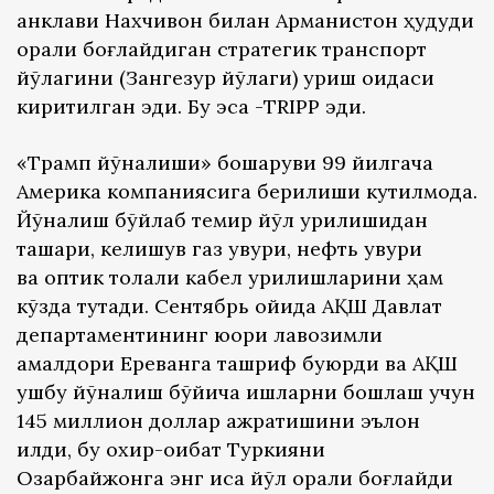
анклави Нахчивон билан Арманистон ҳудуди
орқали боғлайдиган стратегик транспорт
йўлагини (Зангезур йўлаги) қуриш қоидаси
киритилган эди. Бу эса -ТRIPP эди.
«Трамп йўналиши» бошқаруви 99 йилгача
Америка компаниясига берилиши кутилмоқда.
Йўналиш бўйлаб темир йўл қурилишидан
ташқари, келишув газ қувури, нефть қувури
ва оптик толали кабел қурилишларини ҳам
кўзда тутади. Сентябрь ойида АҚШ Давлат
департаментининг юқори лавозимли
амалдори Ереванга ташриф буюрди ва АҚШ
ушбу йўналиш бўйича ишларни бошлаш учун
145 миллион доллар ажратишини эълон
қилди, бу охир-оқибат Туркияни
Озарбайжонга энг қисқа йўл орқали боғлайди