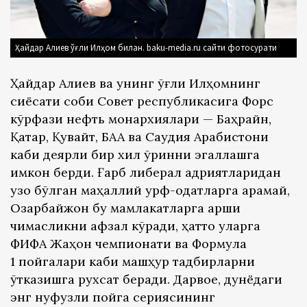
Ҳайдар Алиев ўғли Илҳом билан. baku-media.ru сайти фотосурати
Ҳайдар Алиев ва унинг ўғли Илҳомнинг
сиёсати собиқ Совет республикасига Форс
кўрфази нефть монархиялари — Баҳрайн,
Қатар, Қувайт, БАА ва Саудия Арабистони
каби деярли бир хил ўринни эгаллашга
имкон берди. Ғарб либерал қадриятларидан
узоқ бўлган маҳаллий урф-одатларга қарамай,
Озарбайжон бу мамлакатларга қарши
чиқмасликни афзал кўради, ҳатто уларга
ФИФА Жаҳон чемпионати ва Формула
1 пойгалари каби машҳур тадбирларни
ўтказишга рухсат беради. Дарвоқе, дунёдаги
энг нуфузли пойга сериясининг