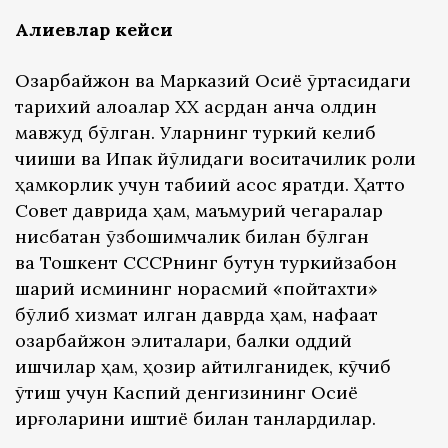
Алиевлар кейси
Озарбайжон ва Марказий Осиё ўртасидаги
тарихий алоқалар ХХ асрдан анча олдин
мавжуд бўлган. Уларнинг туркий келиб
чиқиши ва Ипак йўлидаги воситачилик роли
ҳамкорлик учун табиий асос яратди. Ҳатто
Совет даврида ҳам, маъмурий чегаралар
нисбатан ўзбошимчалик билан бўлган
ва Тошкент СССРнинг бутун туркийзабон
шарқий қисмининг норасмий «пойтахти»
бўлиб хизмат қилган даврда ҳам, нафақат
озарбайжон элиталари, балки оддий
ишчилар ҳам, ҳозир айтилганидек, кўчиб
ўтиш учун Каспий денгизининг Осиё
қирғоқларини иштиёқ билан танлардилар.