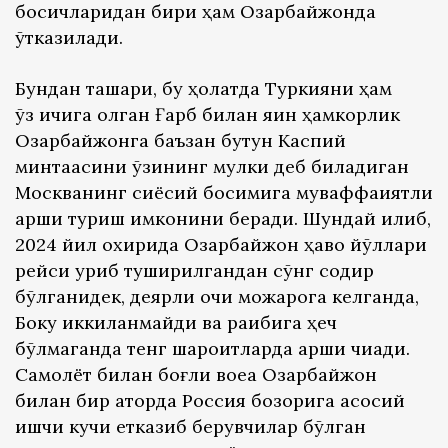
босқичларидан бири ҳам Озарбайжонда
ўтказилади.
Бундан ташқари, бу ҳолатда Туркияни ҳам
ўз ичига олган Ғарб билан яқин ҳамкорлик
Озарбайжонга баъзан бутун Каспий
минтақасини ўзининг мулки деб биладиган
Москванинг сиёсий босимига муваффақиятли
қарши туриш имконини беради. Шундай қилиб,
2024 йил охирида Озарбайжон ҳаво йўллари
рейси уриб туширилгандан сўнг содир
бўлганидек, деярли очиқ можарога келганда,
Боку иккиланмайди ва рақибига ҳеч
бўлмаганда тенг шароитларда қарши чиқади.
Самолёт билан боғлиқ воқеа Озарбайжон
билан бир қаторда Россия бозорига асосий
ишчи кучи етказиб берувчилар бўлган