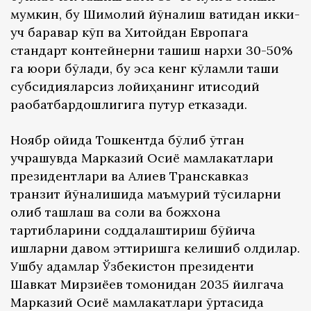
мумкин, бу Шимолий йўналиш вақтидан икки-
уч баравар кўп ва Хитойдан Европага
стандарт контейнерни ташиш нархи 30-50%
га юқори бўлади, бу эса кенг кўламли ташқи
субсидияларсиз лойиҳанинг иқтисодий
рақобатбардошлигига путур етказади.
Ноябр ойида Тошкентда бўлиб ўтган
учрашувда Марказий Осиё мамлакатлари
президентлари ва Алиев Транскавказ
транзит йўналишида маъмурий тўсиқларни
олиб ташлаш ва солиқ ва божхона
тартибларини соддалаштириш бўйича
ишларни давом эттиришга келишиб олдилар.
Ушбу қадамлар Ўзбекистон президенти
Шавкат Мирзиёев томонидан 2035 йилгача
Марказий Осиё мамлакатлари ўртасида