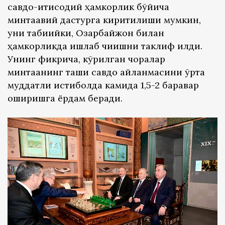
савдо-иқтисодий ҳамкорлик бўйича
минтақавий дастурга киритилиши мумкин,
уни табиийки, Озарбайжон билан
ҳамкорликда ишлаб чиқишни таклиф қилди.
Унинг фикрича, кўрилган чоралар
минтақанинг ташқи савдо айланмасини ўрта
муддатли истиқболда камида 1,5-2 баравар
оширишга ёрдам беради.