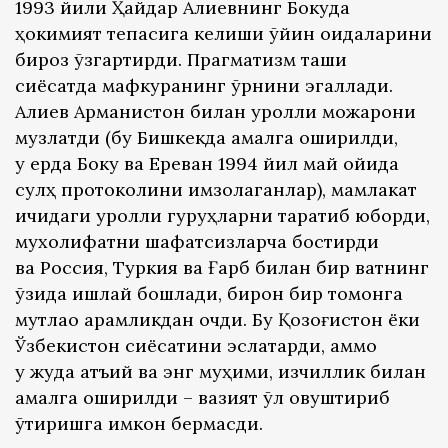
1993 йили Ҳайдар Алиевнинг Бокуда
ҳокимият тепасига келиши ўйин қоидаларини
бироз ўзгартирди. Прагматизм ташқи
сиёсатда мафкуранинг ўрнини эгаллади.
Алиев Арманистон билан қуролли можарони
музлатди (бу Бишкекда амалга оширилди,
у ерда Боку ва Ереван 1994 йил май ойида
сулҳ протоколини имзолаганлар), мамлакат
ичидаги қуролли гуруҳларни тарқатиб юборди,
мухолифатни шафқатсизларча бостирди
ва Россия, Туркия ва Ғарб билан бир вақтнинг
ўзида ишлай бошлади, бирон бир томонга
мутлақо қарамликдан қочди. Бу Қозоғистон ёки
Ўзбекистон сиёсатини эслатарди, аммо
у жуда қатъий ва энг муҳими, изчиллик билан
амалга оширилди – вазият қўл қовуштириб
ўтиришга имкон бермасди.