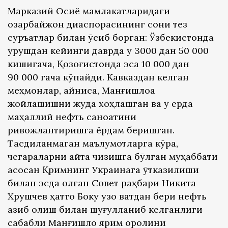
Марказий Осиё мамлакатларидаги
озарбайжон диаспорасининг сони тез
суръатлар билан ўсиб борган: Ўзбекистонда
урушдан кейинги даврда у 3000 дан 50 000
кишигача, Қозоғистонда эса 10 000 дан
90 000 гача кўпайди. Кавказдан келган
меҳмонлар, айниқса, Манғишлоққа
жойлашишни жуда хоҳлашган ва у ерда
маҳаллий нефть саноатини
ривожлантиришга ёрдам беришган.
Тасдиқланмаган маълумотларга кўра,
чегараларни қайта чизишга бўлган муҳаббати
асосан Қримнинг Украинага ўтказилиши
билан эсда қолган Совет раҳбари Никита
Хрушчев ҳатто Боку узоқ вақтдан бери нефть
қазиб олиш билан шуғулланиб келганлиги
сабабли Манғишлоқ ярим оролини