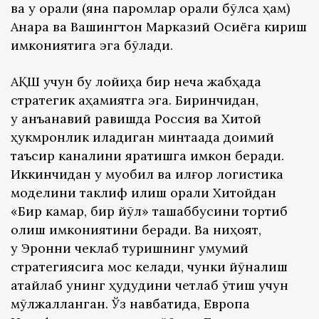
ва у орқали (яна паромлар орқали бўлса ҳам)
Анқара ва Вашингтон Марказий Осиёга кириш
имкониятига эга бўлади.
АҚШ учун бу лойиҳа бир неча жабҳада
стратегик аҳамиятга эга. Биринчидан,
у анъанавий равишда Россия ва Хитой
ҳукмронлик қиладиган минтақада доимий
таъсир каналини яратишга имкон беради.
Иккинчидан у муқобил ва илғор логистика
моделини таклиф қилиш орқали Хитойдан
«Бир камар, бир йўл» ташаббусини тортиб
олиш имкониятини беради. Ва ниҳоят,
у Эронни чеклаб туришнинг умумий
стратегиясига мос келади, чунки йўналиш
атайлаб унинг ҳудудини четлаб ўтиш учун
мўлжалланган. Ўз навбатида, Европа