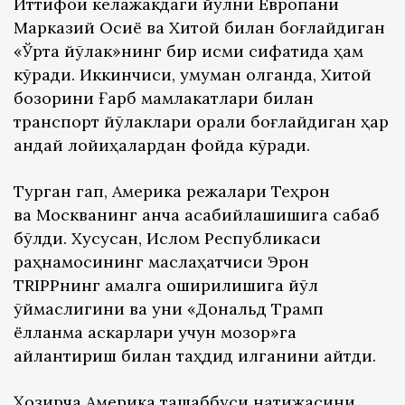
Иттифоқи келажакдаги йўлни Европани
Марказий Осиё ва Хитой билан боғлайдиган
«Ўрта йўлак»нинг бир қисми сифатида ҳам
кўради. Иккинчиси, умуман олганда, Хитой
бозорини Ғарб мамлакатлари билан
транспорт йўлаклари орқали боғлайдиган ҳар
қандай лойиҳалардан фойда кўради.
Турган гап, Америка режалари Теҳрон
ва Москванинг анча асабийлашишига сабаб
бўлди. Хусусан, Ислом Республикаси
раҳнамосининг маслаҳатчиси Эрон
ТRIPPнинг амалга оширилишига йўл
қўймаслигини ва уни «Дональд Трамп
ёлланма аскарлари учун мозор»га
айлантириш билан таҳдид қилганини айтди.
Ҳозирча Америка ташаббуси натижасини