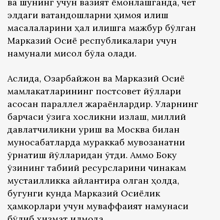
ва шунинг учун вазият ёмонлашганда, чет
элдаги ватандошларни ҳимоя қилиш
масалаларини ҳал қилишга мажбур бўлган
Марказий Осиё республикалари учун
намунали мисол бўла олади.
Аслида, Озарбайжон ва Марказий Осиё
мамлакатларининг постсовет йўллари
асосан параллел жараёнлардир. Уларнинг
барчаси ўзига хосликни излаш, миллий
давлатчиликни қуриш ва Москва билан
муносабатларда мураккаб мувозанатни
ўрнатиш йўлларидан ўтди. Аммо Боку
ўзининг табиий ресурсларини чинакам
мустақилликка айлантира олган ҳолда,
бугунги кунда Марказий Осиёлик
ҳамкорлари учун муваффақият намунаси
бўлиб хизмат қилмоқда.