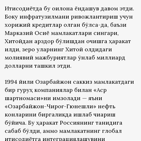
Иқтисодиётда бу оқилона ёндашув давом этди.
Боку инфратузилмани ривожлантириш учун
хорижий кредитлар олган бўлса-да, баъзи
Марказий Осиё мамлакатлари сингари,
Хитойдан қарздор бўлишдан қочишга ҳаракат
қилди, зеро уларнинг Хитой олдидаги
молиявий мажбуриятлар ўнлаб миллиард
долларни ташкил этди.
1994 йили Озарбайжон саккиз мамлакатдаги
бир гуруҳ компаниялар билан «Аср
шартномаси»ни имзолади — яъни
«Озарбайжон-Чироғ-Гюнешли» нефть
конларини биргаликда ишлаб чиқариш
бўйича. Бу ҳаракат Россиянинг танқидига
сабаб бўлди, аммо мамлакатнинг глобал
иқтисодиётга интеграциялашувини