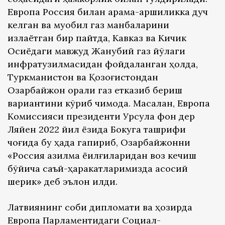
Европа Россия билан қарама-қаршиликка дуч
келган ва муқобил газ манбаларини
излаётган бир пайтда, Кавказ ва Кичик
Осиёдаги мавжуд Жанубий газ йўлаги
инфратузилмасидан фойдаланган ҳолда,
Туркманистон ва Қозоғистондан
Озарбайжон орқали газ етказиб бериш
вариантини кўриб чиқмоқда. Масалан, Европа
Комиссияси президенти Урсула фон дер
Ляйен 2022 йил ёзида Бокуга ташрифи
чоғида бу ҳақда гапириб, Озарбайжонни
«Россия қазилма ёқилғиларидан воз кечиш
бўйича саъй-ҳаракатларимизда асосий
шерик» деб эълон қилди.
Латвиянинг собиқ дипломати ва ҳозирда
Европа Парламентидаги Социал-