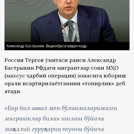
Александр Бастрыкин. Видеокўрсатувдан кадр
Россия Тергов қўмитаси раиси Александр
Бастрыкин РФдаги мигрантлар сони МҲО
(махсус ҳарбий операция) зонасига юбориш
орқали қисқартирилаётганини «топқирлик» деб
атади.
«Бир йил аввал мен бўлинмаларимизга
мигрантлар билан ишлаш бўйича
маҳаллий гуруҳларни тузиш бўйича