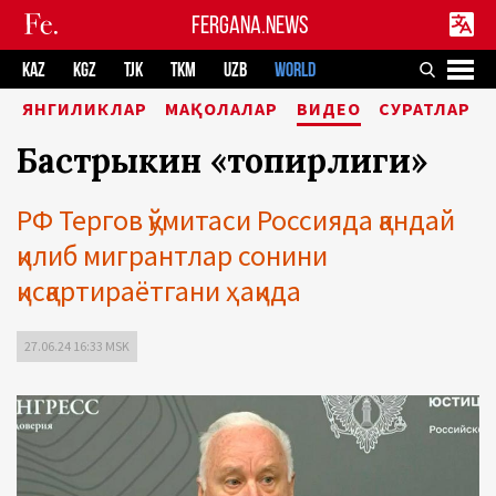
FERGANA.NEWS
KAZ
KGZ
TJK
TKM
UZB
WORLD
ЯНГИЛИКЛАР
МАҚОЛАЛАР
ВИДЕО
СУРАТЛАР
Бастрыкин «топқирлиги»
РФ Тергов қўмитаси Россияда қандай
қилиб мигрантлар сонини
қисқартираётгани ҳақида
27.06.24 16:33 MSK