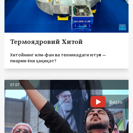
Термоядровий Хитой
Хитойнинг илм-фан ва техникадаги ютуғи —
пиарми ёки ҳақиқат?
07.07
Видео