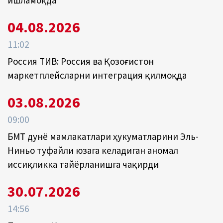
ишламоқда
04.08.2026
11:02
Россия ТИВ: Россия ва Қозоғистон
маркетплейсларни интеграция қилмоқда
03.08.2026
09:00
БМТ дунё мамлакатлари ҳукуматларини Эль-
Ниньо туфайли юзага келадиган аномал
иссиқликка тайёрланишга чақирди
30.07.2026
14:56