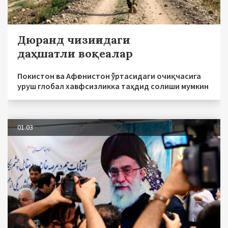
Дюранд чизиғидаги
даҳшатли воқеалар
Покистон ва Афғонистон ўртасидаги очиқчасига
уруш глобал хавфсизликка таҳдид солиши мумкин
01.03