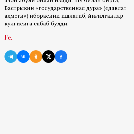
қачон қабули билан қизиқди. Шу билан бирга,
Бастрыкин «государственная дура» («давлат
аҳмоғи») иборасини ишлатиб, йиғилганлар
кулгисига сабаб бўлди.