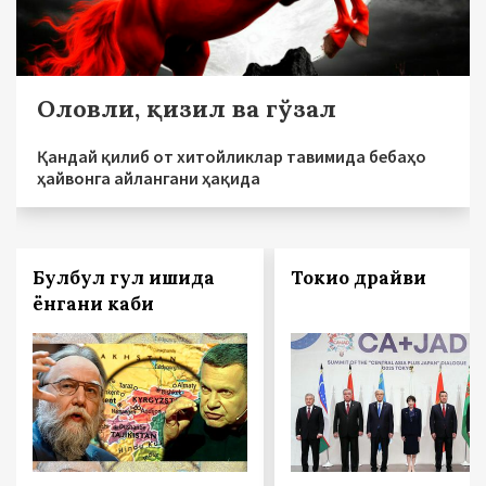
Оловли, қизил ва гўзал
Қандай қилиб от хитойликлар тавимида бебаҳо
ҳайвонга айлангани ҳақида
Булбул гул ишқида
Токио драйви
ёнгани каби