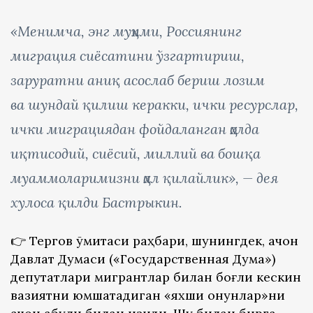
«Менимча, энг муҳими, Россиянинг
миграция сиёсатини ўзгартириш,
заруратни аниқ асослаб бериш лозим
ва шундай қилиш керакки, ички ресурслар,
ички миграциядан фойдаланган ҳолда
иқтисодий, сиёсий, миллий ва бошқа
муаммоларимизни ҳал қилайлик», — дея
хулоса қилди Бастрыкин.
👉 Тергов қўмитаси раҳбари, шунингдек, қачон
Давлат Думаси («Государственная Дума»)
депутатлари мигрантлар билан боғлиқ кескин
вазиятни юмшатадиган «яхши қонунлар»ни