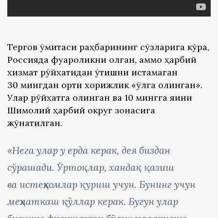
Тергов қўмитаси раҳбарининг сўзларига кўра,
Россияда фуқароликни олган, аммо ҳарбий
хизмат рўйхатидан ўтишни истамаган
30 мингдан ортиқ хорижлик «қўлга олинган».
Улар рўйхатга олинган ва 10 мингга яқини
Шимолий ҳарбий округ зонасига
жўнатилган.
«Нега улар у ерда керак, дея биздан
сўрашади. Ўртоқлар, хандақ қазиш
ва истеҳкомлар қуриш учун. Бунинг учун
меҳнаткаш қўллар керак. Бугун улар