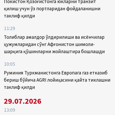
Покистон Қозоғистонга юкларни транзит
қилиш учун ўз портларидан фойдаланишни
таклиф қилди
11:29
Толиблар амалдор ўлдирилиши ва исёнчилар
ҳужумларидан сўнг Афғонистон шимоли-
шарқига қўшинларни жойлаштира бошлашди
10:05
Руминия Туркманистонга Европага газ етказиб
бериш бўйича AGRI лойиҳасини қайта тиклашни
таклиф қилди
29.07.2026
13:09