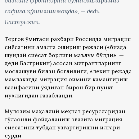
бизнинг фронторти бўлинмаларимиз
сафига қўшилишмоқда», — деди
Бастрыкин.
Тергов қўмитаси раҳбари Россияда миграция
сиёсатини амалга ошириш режаси («бизда
шундай сиёсат борлиги маълум бўлди», —
деди Бастрикин) асосан мигрантларнинг
мослашуви билан боғлиқлиги, «лекин режада
мамлакатда миграция оқимини камайтириш
вазифасини қўядиган бирон бир пункт
йўқ»лигидан ғазабланди.
Мулозим маҳаллий меҳнат ресурсларидан
тўлақонли фойдаланиш эвазига миграция
сиёсатини тубдан ўзгартиришни илгари
сурди.