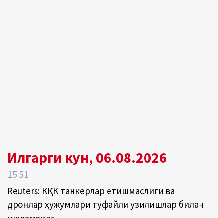
Илгарги кун, 06.08.2026
15:51
Reuters: КҚК танкерлар етишмаслиги ва
дронлар ҳужумлари туфайли узилишлар билан