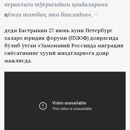
кераклиги тўғрисидаги қоидаларини
ҳаётга татбиқ эта бошладик», —
деди Бастрыкин 27 июнь куни Петербург
халқаро юридик форуми (ПХЮФ) доирасида
бўлиб ўтган «Замонавий Россияда миграция
сиёсатининг ҳуқуқий жиҳатлари»га доир
мажлисда.