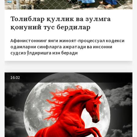
Толиблар қуллик ва зулмга
қонуний тус бердилар
Афғонистоннинг янги жиноят-процессуал кодекси
одамларни синфларга ажратади ва инсонни
судсиз ўлдиришга изн беради
16.02