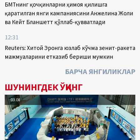
БМТнинг қочқинларни ҳимоя қилишга
қаратилган янги кампаниясини Анжелина Жоли
ва Кейт Бланшетт қўллаб-қувватлади
12:31
Reuters: Хитой Эронга юзлаб кўчма зенит-ракета
мажмуаларини етказиб бериши мумкин
БАРЧА ЯНГИЛИКЛАР
ШУНИНГДЕК ЎҚИНГ
03.08