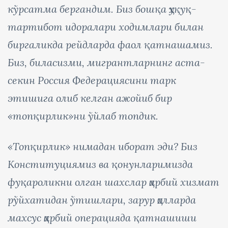
кўрсатма бергандим. Биз бошқа ҳуқуқ-
тартибот идоралари ходимлари билан
биргаликда рейдларда фаол қатнашамиз.
Биз, биласизми, мигрантларнинг аста-
секин Россия Федерациясини тарк
этишига олиб келган ажойиб бир
«топқирлик»ни ўйлаб топдик.
«Топқирлик» нимадан иборат эди? Биз
Конституциямиз ва қонунларимизда
фуқароликни олган шахслар ҳарбий хизмат
рўйхатидан ўтишлари, зарур ҳолларда
махсус ҳарбий операцияда қатнашиши