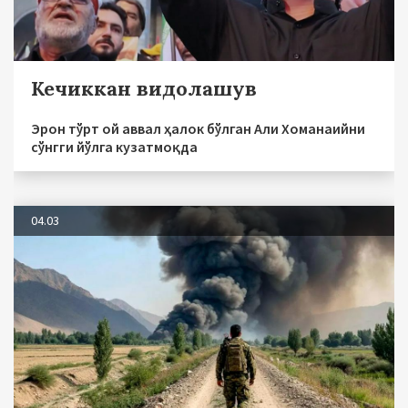
Кечиккан видолашув
Эрон тўрт ой аввал ҳалок бўлган Али Хоманаийни
сўнгги йўлга кузатмоқда
04.03