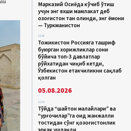
дай
Марказий Осиёда кўчиб ўтиш
учун энг яхши мамлакат деб
Қозоғистон тан олинди, энг ёмони
— Туркманистон
15:58
Тожикистон Россияга ташриф
буюрган хорижликлар сони
бўйича топ-3 давлатлар
рўйхатидан чиқиб кетди,
Ўзбекистон етакчиликни сақлаб
қолган
05.08.2026
12:35
Тўйда “шайтон малайлари” ва
“урғочилар”га оид жанжалли
тостидан сўнг қозоғистонлик
эркак ушланди