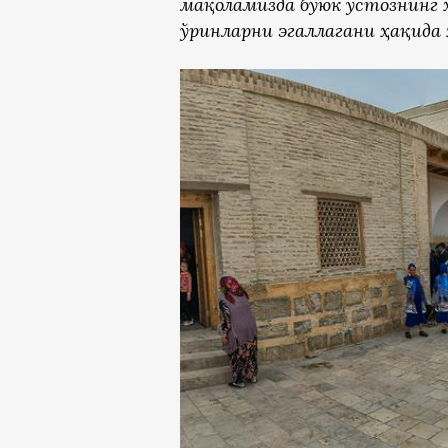
мақоламизда буюк устознинг 
ўринларни эгаллагани ҳақида 