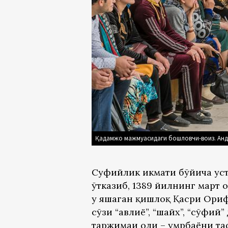
Қадамжо мажмуасидаги бошловчи-воиз. Анд
Суфийлик ҳикмати бўйича ус
ўтказиб, 1389 йилнинг март
у яшаган қишлоқ Қасри Ориф
сўзи “авлиё”, “шайх”, “сўфи
таржимаи ҳоли – умрбаёни та