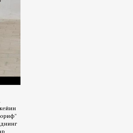
а
 кейин
“ориф”
нднинг
ар