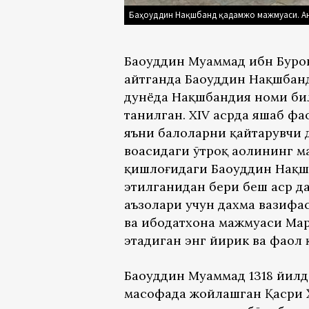
Баҳоуддин Нақшбанд қадамжо мажмуаси. А
Баҳоуддин Муҳаммад ибн Бур
айтганда Баҳоуддин Нақшбанд
дунёда Нақшбандия номи би
танилган. XIV асрда яшаб фа
яъни балоларни қайтарувчи д
воҳасидаги ўтроқ аҳолининг
қишлоғидаги Баҳоуддин Нақш
этилганидан бери беш аср д
аъзолари учун дахма вазифас
ва ибодатхона мажмуаси Мар
этадиган энг йирик ва фаол
Баҳоуддин Муҳаммад 1318 йи
масофада жойлашган Қасри Ҳ