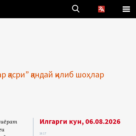
 қасри” қандай қилиб шоҳлар
Илгарги кун, 06.08.2026
зиёрат
ги
16:17