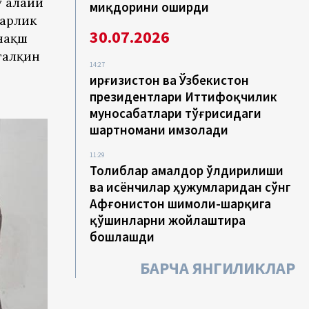
 алайҳи
миқдорини оширди
гарлик
30.07.2026
 нақш
талқин
14:27
Қирғизистон ва Ўзбекистон
президентлари Иттифоқчилик
муносабатлари тўғрисидаги
шартномани имзолади
11:29
Толиблар амалдор ўлдирилиши
ва исёнчилар ҳужумларидан сўнг
Афғонистон шимоли-шарқига
қўшинларни жойлаштира
бошлашди
БАРЧА ЯНГИЛИКЛАР