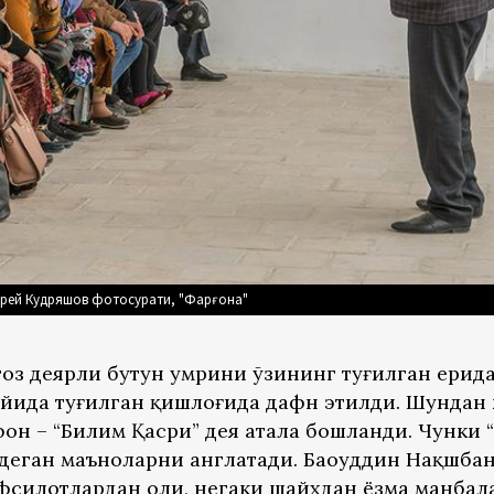
рей Кудряшов фотосурати, "Фарғона"
тоз деярли бутун умрини ўзининг туғилган ерид
 ойида туғилган қишлоғида дафн этилди. Шундан
он – “Билим Қасри” дея атала бошланди. Чунки 
й” деган маъноларни англатади. Баҳоуддин Нақшба
фсилотлардан ҳоли, негаки шайхдан ёзма манбал