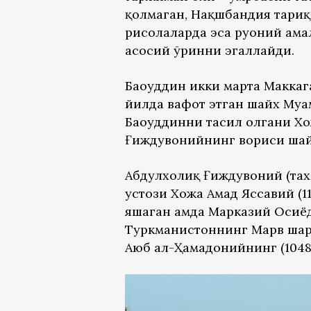
қолмаган, Нақшбандия тари
рисолаларда эса руҳоний ама
асосий ўринни эгаллайди.
Баҳоуддин икки марта Маккаг
йилда вафот этган шайх Муҳ
Баҳоуддинни таҳсил олгани 
Ғиждувонийнинг вориси шай
Абдулхолиқ Ғиждувоний (тахм
устози Хожа Аҳмад Яссавий (1
яшаган ҳамда Марказий Осиёд
Туркманистоннинг Марв шаҳр
Аюб ал-Ҳамадонийнинг (1048-