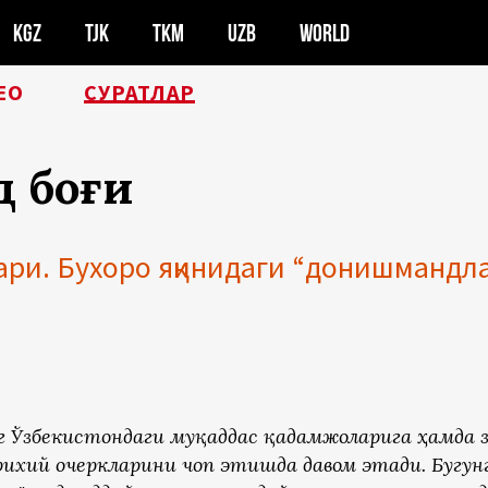
KGZ
TJK
TKM
UZB
WORLD
ЕО
СУРАТЛАР
д боғи
ри. Бухоро яқинидаги “донишмандлар
нг Ўзбекистондаги муқаддас қадамжоларига ҳамда 
рихий очеркларини чоп этишда давом этади. Бугун