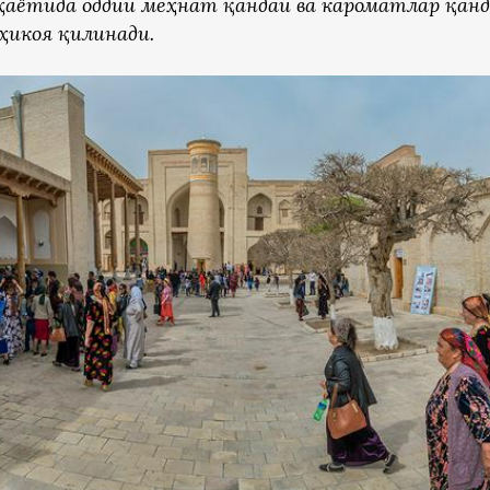
ҳаётида оддий меҳнат қандай ва кароматлар қан
ҳикоя қилинади.