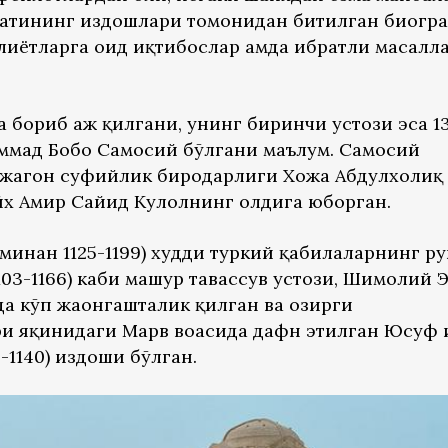
қатининг издошлари томонидан битилган биогр
лиётларга оид иқтибослар ҳамда ибратли масалл
а бориб ҳаж қилгани, унинг биринчи устози эса 1
аммад Бобо Самосий бўлгани маълум. Самосий
Хожагон суфийлик биродарлиги Хожа Абдулхолиқ
х Амир Сайид Кулолнинг олдига юборган.
инан 1125-1199) худди туркий қабилаларнинг ру
103-1166) каби машҳур тавассув устози, Шимолий 
а кўп жаҳонгашталик қилган ва ҳозирги
и яқинидаги Марв воҳасида дафн этилган Юсуф 
1140) издоши бўлган.