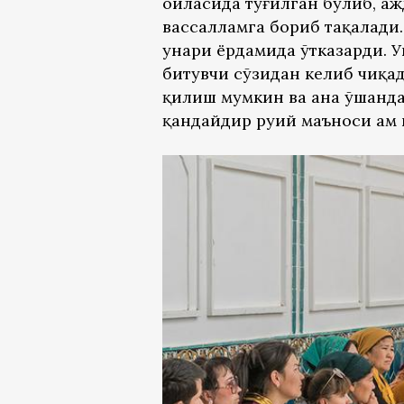
оиласида туғилган бўлиб, аж
вассалламга бориб тақалади
ҳунари ёрдамида ўтказарди.
битувчи сўзидан келиб чиқад
қилиш мумкин ва ана ўшанда
қандайдир руҳий маъноси ҳам