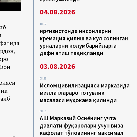
04.08.2026
10:52
либ
Қирғизистонда инсонларни
н
кремация қилиш ва кул солинган
ифатида
урналарни колумбарийларга
рдон,
дафн этиш тақиқланди
оро
03.08.2026
ифон
08:56
лоласи
Ислом цивилизацияси марказида
лик
миллатлараро тотувлик
жалб
масаласи муҳокама қилинди
08:16
АҚШ Марказий Осиёнинг учта
давлати фуқаролари учун виза
кафолат тўловининг максимал