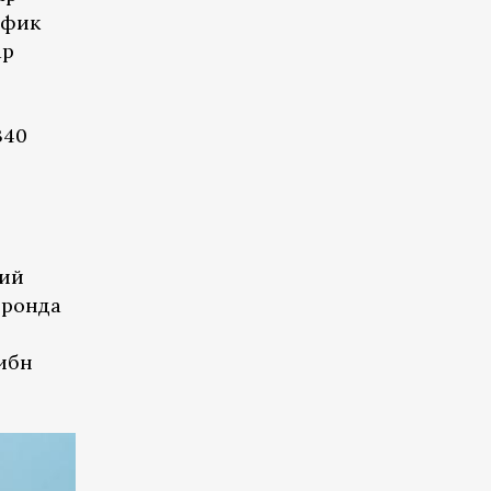
афик
ар
340
ҳий
Эронда
ибн