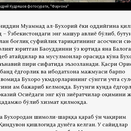
ндрей Кудряшов фотосурати, "Фарғона"
ҳониддин Муҳаммад ал-Бухорий ёки оддийгина қи
 – Ўзбекистондаги энг машҳур авлиё бўлиб, буту
лан боғлиқ суфийлик тариқатининг асосчиси с
олият юритган Баҳоуддинни ўз юртида яна Балога
еб атайдилар ва мусулмонлар орасида кўҳна Бух
 маънавий пири сифатида эъзозланади. Қасри Ор
банд ёдгорлик ва ибодатхона мажмуаси барпо
авомида Бухоро ҳукмдорларининг сўнгги учта су
ини ҳам бажариб келмоқда. Бугунги кунда ёдгор
казий Осиёдаги энг кўп зиёратчилар оқимини 
 қадамжо бўлиб хизмат қилмоқда.
лда Бухородан шимоли-шарққа қараб ўн чақирим
индувон қишлоғида дунёга келган. У сайидлар