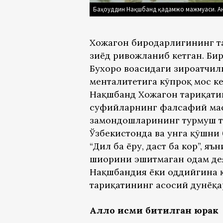
Баҳоуддин Нақшбанд қадамжо мажмуаси. А
Хожагон биродарлигининг та
зиёд ривожланиб кетган. Би
Бухоро воҳасидаги зироатчил
менталитетига кўпроқ мос к
Нақшбанд Хожагон тариқати
суфийларнинг фалсафий мас
замондошларининг турмуш т
Ўзбекистонда ва унга қўшн
“Дил ба ёру, даст ба кор”, я
шиорини эшитмаган одам дея
Нақшбандия ёки оддийгина 
тариқатининг асосий дунёқа
Аллоҳ исми битилган юрак