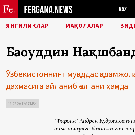
FERGANA.NEWS
KAZ
ЯНГИЛИКЛАР
МАҚОЛАЛАР
ВИД
Баҳоуддин Нақшбан
Ўзбекистоннинг муқаддас қадамжола
дахмасига айланиб қолгани ҳақида
13.02.20 12:37 MSK
“Фарғона” Андрей Кудряшовни
анъаналарига бағишланган та