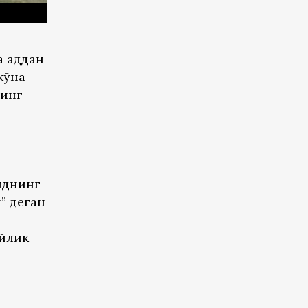
 ҳаддан
ўҳна
нинг
нднинг
н” деган
ийлик