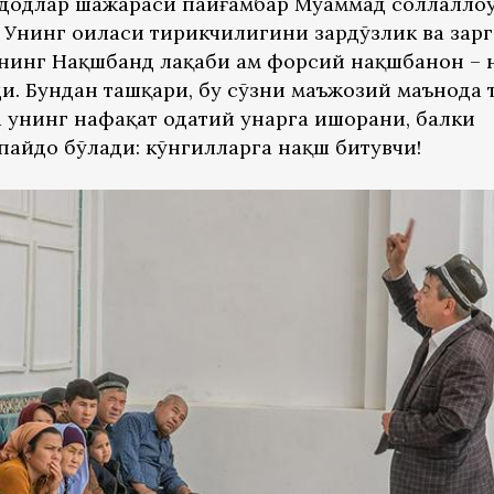
додлар шажараси пайғамбар Муҳаммад соллаллоҳу
. Унинг оиласи тирикчилигини зардўзлик ва зар
 Унинг Нақшбанд лақаби ҳам форсий нақшбанон –
и. Бундан ташқари, бу сўзни маъжозий маънода 
 унинг нафақат одатий ҳунарга ишорани, балки
 пайдо бўлади: кўнгилларга нақш битувчи!