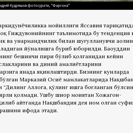
ндрей Кудряшов фотосурати, "Фарғона"
ркидунёчиликка мойиллиги Яссавия тариқатида
роқ Ғиждувонийнинг таълимотида бу тенденция к
ик ва ҳунармандчилик билан шуғулланувчи аҳоли
еладиган йўналишга буриб юборилди. Баҳоуддин
нинг бешинчи пири бўлиб қолганидан кейин
лакларини ва диний амалиётларини
арзига янада яқинлаштирди. Бизнинг кунларда
и бўлган Марказий Осиё мамлакатларида Нақшба
ъни “Дилинг Аллоҳга, қўлинг ишга боғланган бўлси
рли қолмади. Ушбу шиор моҳиятан Хожагон-
қилиб айтганда Нақшбандия дея ном олган суф
рашини ифода этади.