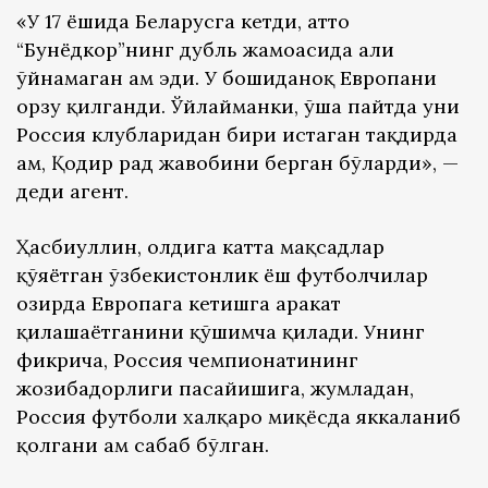
«У 17 ёшида Беларусга кетди, ҳатто
“Бунёдкор”нинг дубль жамоасида ҳали
ўйнамаган ҳам эди. У бошиданоқ Европани
орзу қилганди. Ўйлайманки, ўша пайтда уни
Россия клубларидан бири истаган тақдирда
ҳам, Қодир рад жавобини берган бўларди», —
деди агент.
Ҳасбиуллин, олдига катта мақсадлар
қўяётган ўзбекистонлик ёш футболчилар
ҳозирда Европага кетишга ҳаракат
қилашаётганини қўшимча қилади. Унинг
фикрича, Россия чемпионатининг
жозибадорлиги пасайишига, жумладан,
Россия футболи халқаро миқёсда яккаланиб
қолгани ҳам сабаб бўлган.