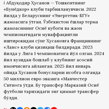
ℹ️ Абдуқодир Ҳусанов — Тошкентнинг
«Бунёдкор» клуби тарбияланувчиси. 2022
йилда у Беларуснинг «Энергетик-БГУ»
жамоасига ўтган. Ўзбекистон ёшлар терма
жамоасининг Осиё кубоги ва жаҳон
чемпионатидаги муваффақиятли
иштирокидан сўнг Ҳусановга Франциянинг
«Ланс» клуби қизиқиш билдиради. 2023
йилда у Лига 1 чемпионатига йўл олган. 2024
йил кузидан бошлаб у клубнинг асосий
ҳимоячисига айланган. 2025 йил январь
ойида Ҳусанов бонусларни ҳисобга олганда
50 миллион евро эвазига «Манчестер
Сити»га ўтди. Бу трансфер Марказий Осиё
футболи тарихидаги энг қиммат трансфер
бўлди.