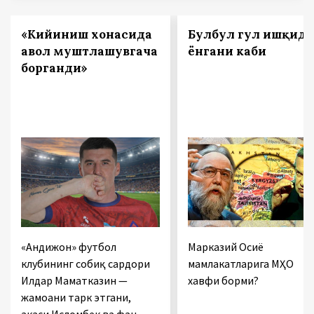
«Кийиниш хонасида
Булбул гул ишқида
аҳвол муштлашувгача
ёнгани каби
борганди»
«Андижон» футбол
Марказий Осиё
клубининг собиқ сардори
мамлакатларига МҲО
Илдар Маматказин —
хавфи борми?
жамоани тарк этгани,