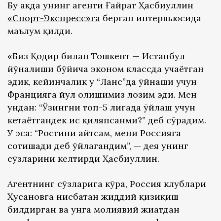
Бу ҳақда унинг агенти Ғайрат Ҳасбиуллин
«Спорт-Экспресс»га
берган интервьюсида
маълум қилди.
«Биз Қодир билан Тошкент — Истанбул
йўналиши бўйича эконом классда учаётган
эдик, кейинчалик у “Ланс”да ўйнаши учун
Францияга йўл олишимиз лозим эди. Мен
ундан: “Ўзингни топ-5 лигада ўйлаш учун
кетаётгандек ҳис қиляпсанми?” деб сўрадим.
У эса: “Ростини айтсам, мени Россияга
сотишади деб ўйлагандим”, — дея унинг
сўзларини келтирди Ҳасбиуллин.
Агентнинг сўзларига кўра, Россия клублари
Ҳусановга нисбатан жиддий қизиқиш
билдирган ва унга молиявий жиҳатдан