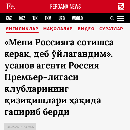
FERGANA.NEWS
KAZ
KGZ
TJK
TKM
UZB
WORLD
ЯНГИЛИКЛАР
МАҚОЛАЛАР
ВИДЕО
СУРАТЛАР
«Мени Россияга сотишса
керак, деб ўйлагандим».
Ҳусанов агенти Россия
Премьер-лигаси
клубларининг
қизиқишлари ҳақида
гапириб берди
08.07.26 13:53 MSK