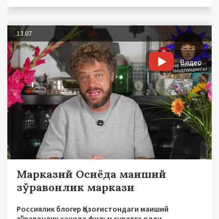
13.07
Видео
Марказий Осиёда маиший
зўравонлик маркази
Россиялик блогер Қозоғистондаги маиший
зўравонлик ҳақида фильм суратга олди