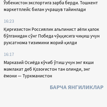
Ўзбекистон экспортига зарба берди. Тошкент
маркетплейс билан учрашув тайинлади
16:23
Қирғизистон Россиялик альпинист аёли ҳалок
бўлганидан сўнг Победа чўққисига чиқиш учун
рухсатнома тизимини жорий қилди
16:17
Марказий Осиёда кўчиб ўтиш учун энг яхши
мамлакат деб Қозоғистон тан олинди, энг
ёмони — Туркманистон
БАРЧА ЯНГИЛИКЛАР