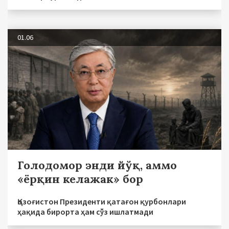
01.06
Голодомор энди йўқ, аммо
«ёрқин келажак» бор
Қозоғистон Президенти қатағон қурбонлари
ҳақида бирорта ҳам сўз ишлатмади