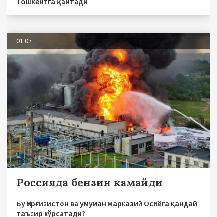
Тошкентга қайтади
01.07
Россияда бензин камайди
Бу Қирғизистон ва умуман Марказий Осиёга қандай
таъсир кўрсатади?