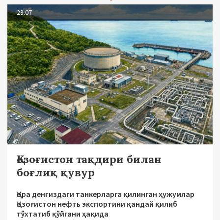
23.07
Қозоғистон тақдири билан
боғлиқ қувур
Қора денгиздаги танкерларга қилинган ҳужумлар
Қозоғистон нефть экспортини қандай қилиб
тўхтатиб қўйгани ҳақида