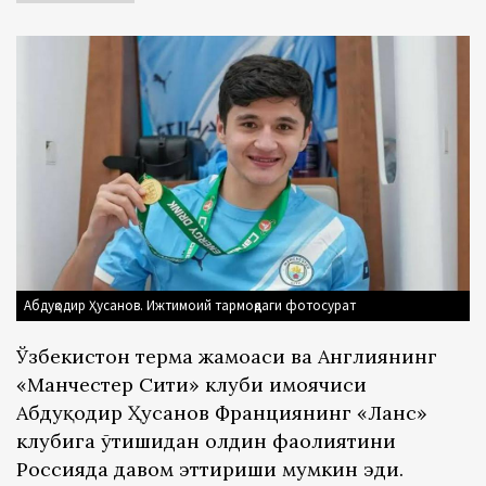
Абдуқодир Ҳусанов. Ижтимоий тармоқдаги фотосурат
Ўзбекистон терма жамоаси ва Англиянинг
«Манчестер Сити» клуби ҳимоячиси
Абдуқодир Ҳусанов Франциянинг «Ланс»
клубига ўтишидан олдин фаолиятини
Россияда давом эттириши мумкин эди.