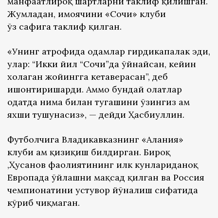
манфаатлироқ шартларни таклиф қилишган.
Жумладан, ҳимоячини «Сочи» клуби
ўз сафига таклиф қилган.
«Унинг атрофида одамлар гирдикапалак эди,
улар: “Икки йил “Сочи”да ўйнайсан, кейин
хоҳлаган жойингга кетаверасан”, деб
ишонтиришарди. Аммо бундай ҳолатлар
одатда нима билан тугашини ўзингиз ҳам
яхши тушунасиз», — дейди Ҳасбиуллин.
Футболчига Владикавказнинг «Алания»
клуби ҳам қизиқиш билдирган. Бироқ
,Ҳусанов фаолиятининг илк кунлариданоқ
Европада ўйлашни мақсад қилган ва Россия
чемпионатини устувор йўналиш сифатида
кўриб чиқмаган.