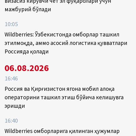
визасиз кирувчи чет эл фуқаролари учун
мажбурий бўлади
10:05
Wildberries: Ўзбекистонда омборлар ташкил
этилмоқда, аммо асосий логистика қувватлари
Россияда қолади
06.08.2026
16:46
Россия ва Қирғизистон ягона мобил алоқа
операторини ташкил этиш бўйича келишувга
эришди
16:40
Wildberries омборларига қилинган ҳужумлар