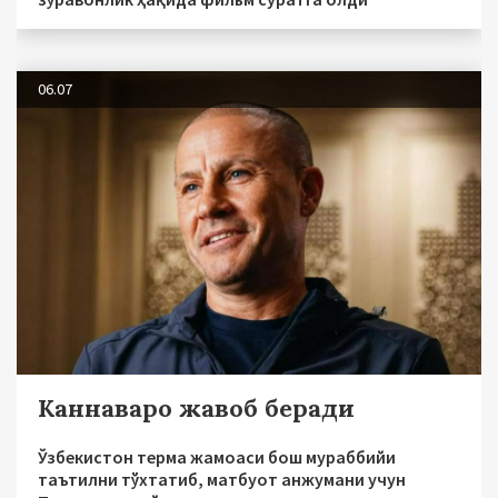
06.07
Каннаваро жавоб беради
Ўзбекистон терма жамоаси бош мураббийи
таътилни тўхтатиб, матбуот анжумани учун