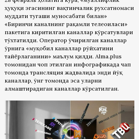
ҳуқуқи эгасининг вақтинчалик рухсатномаси
муддати тугаши муносабати билан»
«Биринчи каналнинг рақамли телеоиласи»
пакетига киритилган каналлар кўрсатувлари
тўхтатилди. Оператор ўчирилган каналлар
ўрнига «муқобил каналлар рўйхатини
тайёрлаганини» маълум қилди. Alma.plus
томонидан чоп этилган инфографикада чап
томонда трансляция жадвалида энди йўқ
каналлар, ўнг томонда эса уларни
алмаштирадиган каналлар кўрсатилган.