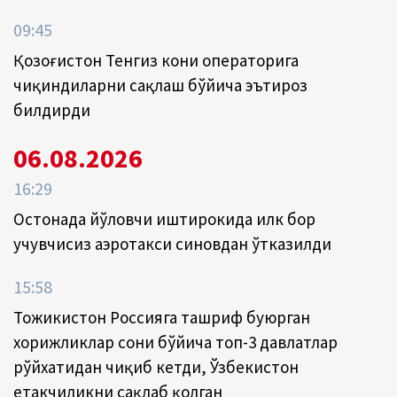
09:45
Қозоғистон Тенгиз кони операторига
чиқиндиларни сақлаш бўйича эътироз
билдирди
06.08.2026
16:29
Остонада йўловчи иштирокида илк бор
учувчисиз аэротакси синовдан ўтказилди
15:58
Тожикистон Россияга ташриф буюрган
хорижликлар сони бўйича топ-3 давлатлар
рўйхатидан чиқиб кетди, Ўзбекистон
етакчиликни сақлаб қолган