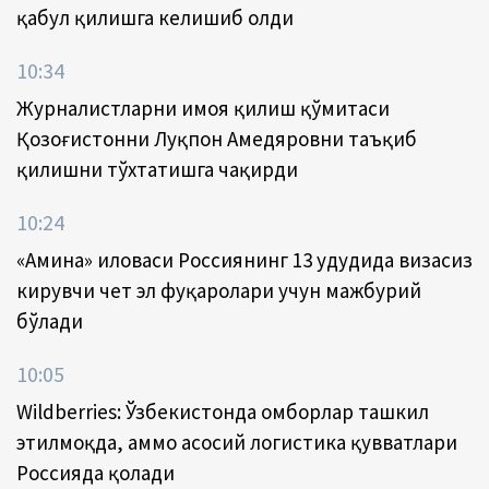
қабул қилишга келишиб олди
10:34
Журналистларни ҳимоя қилиш қўмитаси
Қозоғистонни Луқпон Аҳмедяровни таъқиб
қилишни тўхтатишга чақирди
10:24
«Амина» иловаси Россиянинг 13 ҳудудида визасиз
кирувчи чет эл фуқаролари учун мажбурий
бўлади
10:05
Wildberries: Ўзбекистонда омборлар ташкил
этилмоқда, аммо асосий логистика қувватлари
Россияда қолади