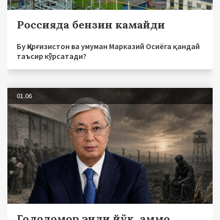
Россияда бензин камайди
Бу Қирғизистон ва умуман Марказий Осиёга қандай
таъсир кўрсатади?
01.06
Голодомор энди йўқ, аммо