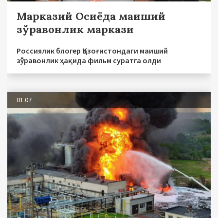
Марказий Осиёда маиший
зўравонлик маркази
Россиялик блогер Қозоғистондаги маиший
зўравонлик ҳақида фильм суратга олди
01.07