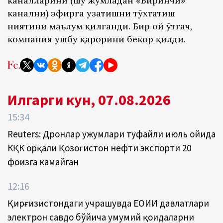
каналларини (шу жумладан «Биринчи»
канални) эфирга узатишни тўхтатиш
ниятини маълум қилганди. Бир ой ўтгач,
компания ушбу қарорини бекор қилди.
Илгарги кун, 07.08.2026
15:34
Reuters: Дронлар ҳужумлари туфайли июль ойида
КҚК орқали Қозоғистон нефти экспорти 20
фоизга камайган
12:16
Қирғизистондаги учрашувда ЕОИИ давлатлари
электрон савдо бўйича умумий қоидаларни