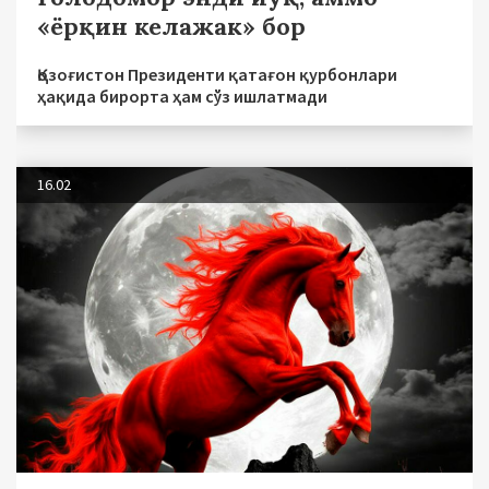
«ёрқин келажак» бор
Қозоғистон Президенти қатағон қурбонлари
ҳақида бирорта ҳам сўз ишлатмади
16.02