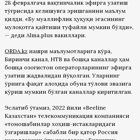
28 февралгача вақтинчалик эфирга узатиш
тўғрисида келишувга эришганини маълум
қилди. «Бу муаллифлик ҳуқуқи эгасининг
мулоқотга қайтиши туфайли мумкин бўлди»,
— деди Alma.plus вакиллари.
ORDA.kz
нашри маълумотларига кўра,
Биринчи канал, НТВ ва бошқа каналлар ҳам
бошқа Қозоғистон операторларининг эфирга
узатиш жадвалидан йўқолган. Уларнинг
ўрнига фақат алоҳида обуна тўлови эвазига
кўриш мумкин бўлган каналлар киритилган.
Эслатиб ўтамиз, 2022 йили «Beeline
Казахстан» телекоммуникация компанияси
«томошабинлар хоҳиш-истакларидаги
ўзгаришлар» сабабли бир қатор Россия