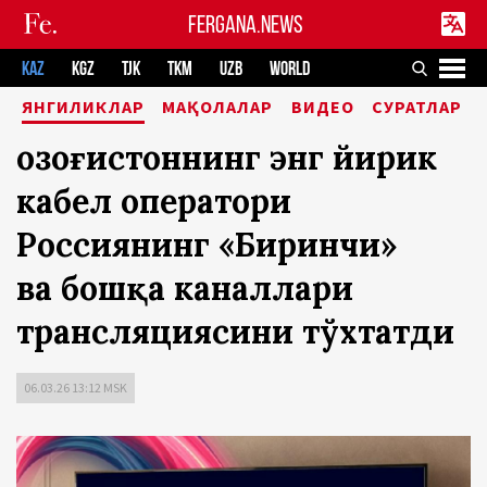
FERGANA.NEWS
KAZ
KGZ
TJK
TKM
UZB
WORLD
ЯНГИЛИКЛАР
МАҚОЛАЛАР
ВИДЕО
СУРАТЛАР
Қозоғистоннинг энг йирик
кабел оператори
Россиянинг «Биринчи»
ва бошқа каналлари
трансляциясини тўхтатди
06.03.26 13:12 MSK