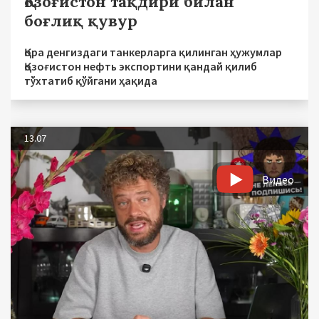
Қозоғистон тақдири билан
боғлиқ қувур
Қора денгиздаги танкерларга қилинган ҳужумлар
Қозоғистон нефть экспортини қандай қилиб
тўхтатиб қўйгани ҳақида
13.07
Видео