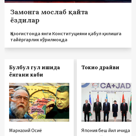
Замонга мослаб қайта
ёздилар
Қозоғистонда янги Конституцияни қабул қилишга
тайёргарлик кўрилмоқда
Булбул гул ишқида
Токио драйви
ёнгани каби
Марказий Осиё
Япония беш йил ичида