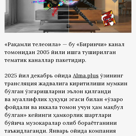
«Рақамли телеоила» — бу «Биринчи» канал
томонидан 2005 йили ишга туширилган
тематик каналлар пакетидир.
2025 йил декабрь ойида
Alma.plus
ўзининг
трансляция жадвалига киритилиши мумкин
бўлган ўзгаришларни эълон қилганди
ва муаллифлик ҳуқуқи эгаси билан «ўзаро
фойдали ва иккала томон учун ҳам мақбул
бўлган» кейинги ҳамкорлик шартлари
бўйича музокаралар олиб бораётганини
таъкидлаганди. Январь ойида компания