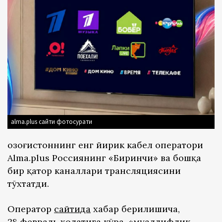
alma.plus сайти фотосурати
Қозоғистоннинг енг йирик кабел оператори
Alma.plus Россиянинг «Биринчи» ва бошқа
бир қатор каналлари трансляциясини
тўхтатди.
Оператор
сайтида
хабар берилишича,
28 февраль ҳолатига кўра, «муаллифлик