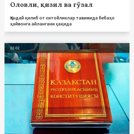
Оловли, қизил ва гўзал
Қандай қилиб от хитойликлар тавимида бебаҳо
ҳайвонга айлангани ҳақида
02.02