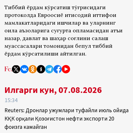
Тиббий ёрдам кўрсатиш тўғрисидаги
протоколда Евроосиё иқтисодий иттифоқи
мамлакатларидаги ишчилар ва уларнинг
оила аъзоларига суғурта қопламасидан қатъи
назар, давлат ва шаҳар соғлиқни сақлаш
муассасалари томонидан бепул тиббий
ёрдам кўрсатилиши айтилган.
Илгарги кун, 07.08.2026
15:34
Reuters: Дронлар ҳужумлари туфайли июль ойида
КҚК орқали Қозоғистон нефти экспорти 20
фоизга камайган