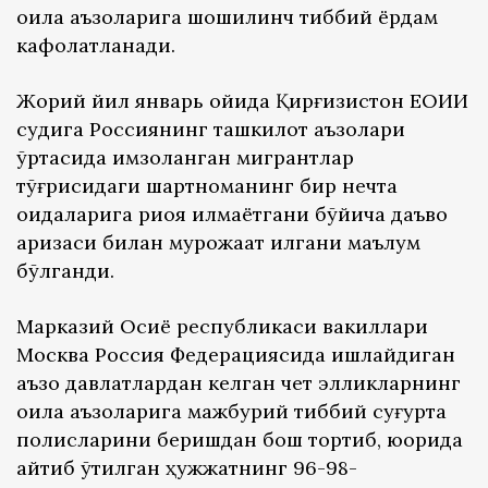
оила аъзоларига шошилинч тиббий ёрдам
кафолатланади.
Жорий йил январь ойида Қирғизистон ЕОИИ
судига Россиянинг ташкилот аъзолари
ўртасида имзоланган мигрантлар
тўғрисидаги шартноманинг бир нечта
қоидаларига риоя қилмаётгани бўйича даъво
аризаси билан мурожаат қилгани маълум
бўлганди.
Марказий Осиё республикаси вакиллари
Москва Россия Федерациясида ишлайдиган
аъзо давлатлардан келган чет элликларнинг
оила аъзоларига мажбурий тиббий суғурта
полисларини беришдан бош тортиб, юқорида
айтиб ўтилган ҳужжатнинг 96-98-