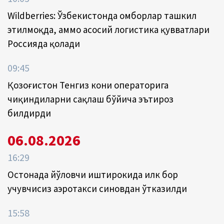
Wildberries: Ўзбекистонда омборлар ташкил
этилмоқда, аммо асосий логистика қувватлари
Россияда қолади
09:45
Қозоғистон Тенгиз кони операторига
чиқиндиларни сақлаш бўйича эътироз
билдирди
06.08.2026
16:29
Остонада йўловчи иштирокида илк бор
учувчисиз аэротакси синовдан ўтказилди
15:58