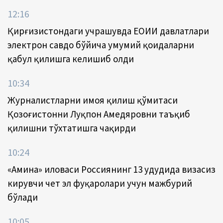
12:16
Қирғизистондаги учрашувда ЕОИИ давлатлари
электрон савдо бўйича умумий қоидаларни
қабул қилишга келишиб олди
10:34
Журналистларни ҳимоя қилиш қўмитаси
Қозоғистонни Луқпон Аҳмедяровни таъқиб
қилишни тўхтатишга чақирди
10:24
«Амина» иловаси Россиянинг 13 ҳудудида визасиз
кирувчи чет эл фуқаролари учун мажбурий
бўлади
10:05