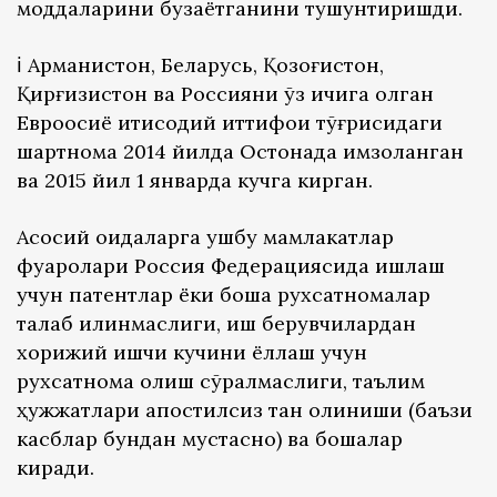
моддаларини бузаётганини тушунтиришди.
ℹ️ Арманистон, Беларусь, Қозоғистон,
Қирғизистон ва Россияни ўз ичига олган
Евроосиё иқтисодий иттифоқи тўғрисидаги
шартнома 2014 йилда Остонада имзоланган
ва 2015 йил 1 январда кучга кирган.
Асосий қоидаларга ушбу мамлакатлар
фуқаролари Россия Федерациясида ишлаш
учун патентлар ёки бошқа рухсатномалар
талаб қилинмаслиги, иш берувчилардан
хорижий ишчи кучини ёллаш учун
рухсатнома олиш сўралмаслиги, таълим
ҳужжатлари апостилсиз тан олиниши (баъзи
касблар бундан мустасно) ва бошқалар
киради.