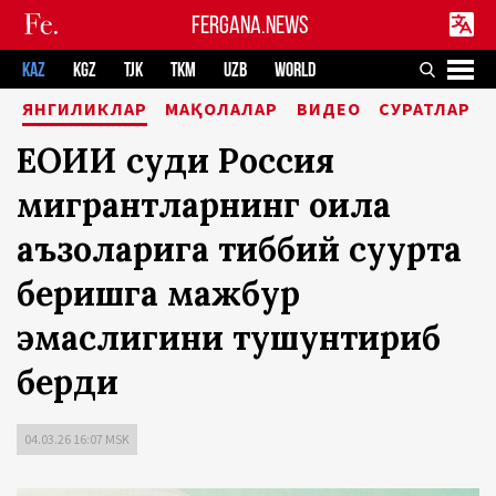
FERGANA.NEWS
KAZ
KGZ
TJK
TKM
UZB
WORLD
ЯНГИЛИКЛАР
МАҚОЛАЛАР
ВИДЕО
СУРАТЛАР
ЕОИИ суди Россия
мигрантларнинг оила
аъзоларига тиббий суғурта
беришга мажбур
эмаслигини тушунтириб
берди
04.03.26 16:07 MSK