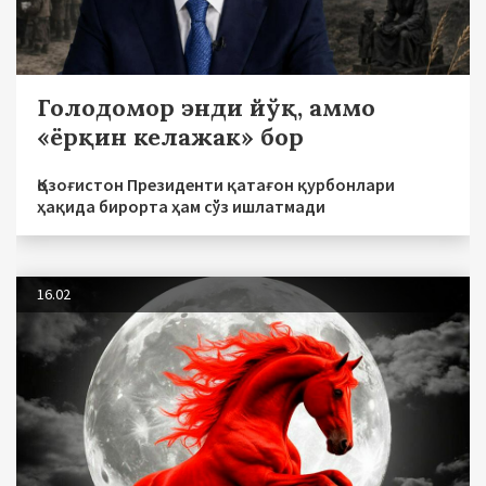
Голодомор энди йўқ, аммо
«ёрқин келажак» бор
Қозоғистон Президенти қатағон қурбонлари
ҳақида бирорта ҳам сўз ишлатмади
16.02