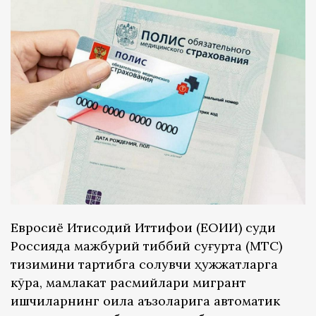
Евросиё Иқтисодий Иттифоқи (ЕОИИ) суди
Россияда мажбурий тиббий суғурта (МТС)
тизимини тартибга солувчи ҳужжатларга
кўра, мамлакат расмийлари мигрант
ишчиларнинг оила аъзоларига автоматик