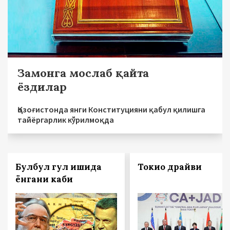
Замонга мослаб қайта
ёздилар
Қозоғистонда янги Конституцияни қабул қилишга
тайёргарлик кўрилмоқда
Булбул гул ишқида
Токио драйви
ёнгани каби