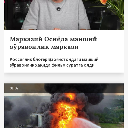
Марказий Осиёда маиший
зўравонлик маркази
Россиялик блогер Қозоғистондаги маиший
зўравонлик ҳақида фильм суратга олди
01.07