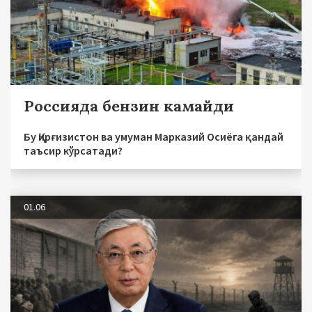
Россияда бензин камайди
Бу Қирғизистон ва умуман Марказий Осиёга қандай
таъсир кўрсатади?
01.06