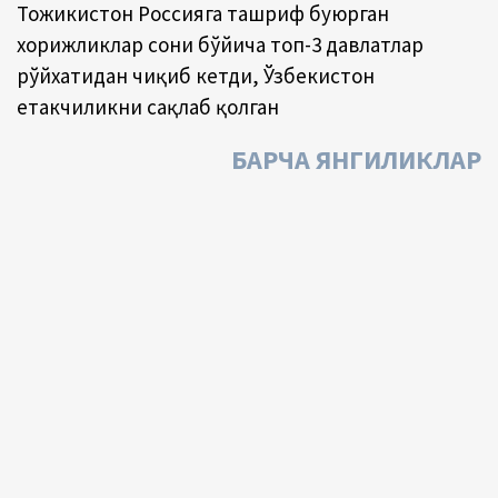
Тожикистон Россияга ташриф буюрган
хорижликлар сони бўйича топ-3 давлатлар
рўйхатидан чиқиб кетди, Ўзбекистон
етакчиликни сақлаб қолган
БАРЧА ЯНГИЛИКЛАР