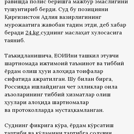
равишда полис беришга мажбур эмаслигини
тушунтириб берди. Суд бу позицияни
Қирғизистон Адлия вазирлигининг
мурожаатига жавобан тақдим этди, деб хабар
беради
24.kg
суднинг маслаҳат хулосасига
таяниб.
Таъкидланишича, ЕОИИни ташкил этувчи
шартномада ижтимоий таъминот ва тиббий
ёрдам олиш ҳуқуқи алоҳида тоифалар
сифатида ажратилган. Шу билан бирга,
Россияда ишлайдиган чет элликлар оила
аъзоларининг тиббий хизматлар олиш
ҳуқуқлари алоҳида шартномалар
ва протоколларда мустаҳкамланган.
Суднинг фикрига кўра, ёрдам кўрсатиш
тартиби ва кўламини тартибга солувчи