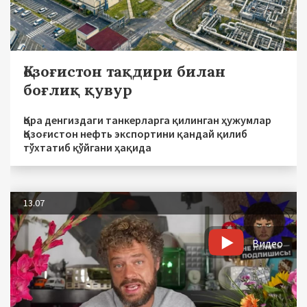
Қозоғистон тақдири билан
боғлиқ қувур
Қора денгиздаги танкерларга қилинган ҳужумлар
Қозоғистон нефть экспортини қандай қилиб
тўхтатиб қўйгани ҳақида
13.07
Видео