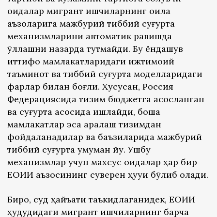
қоидалар мигрант ишчиларнинг оила
аъзоларига мажбурий тиббий суғурта
механизмларини автоматик равишда
қўллашни назарда тутмайди. Бу ёндашув
иттифоқ мамлакатларидаги ижтимоий
таъминот ва тиббий суғурта моделларидаги
фарқлар билан боғлиқ. Хусусан, Россия
Федерациясида тизим бюджетга асосланган
ва суғурта асосида ишлайди, бошқа
мамлакатлар эса аралаш тизимдан
фойдаланадилар ва баъзиларида мажбурий
тиббий суғурта умуман йўқ. Ушбу
механизмлар учун махсус қоидалар ҳар бир
ЕОИИ аъзосининг суверен ҳуқуқи бўлиб қолади.
Бироқ, суд ҳайъати таъкидлаганидек, ЕОИИ
ҳудудидаги мигрант ишчиларнинг барча