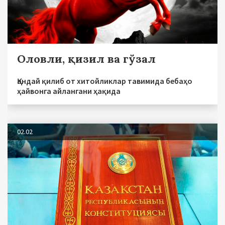
Оловли, қизил ва гўзал
Қандай қилиб от хитойликлар тавимида бебаҳо
ҳайвонга айлангани ҳақида
02.02