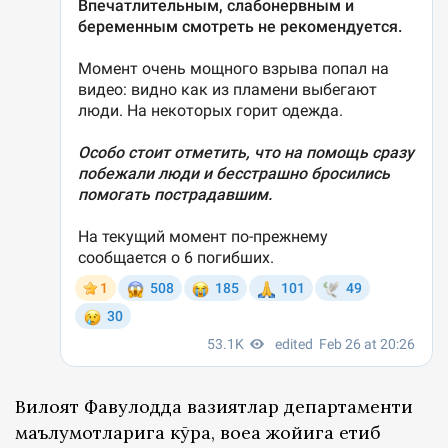
Вилоят Фавқулодда вазиятлар департаменти
маълумотларига кўра, воқеа жойига етиб