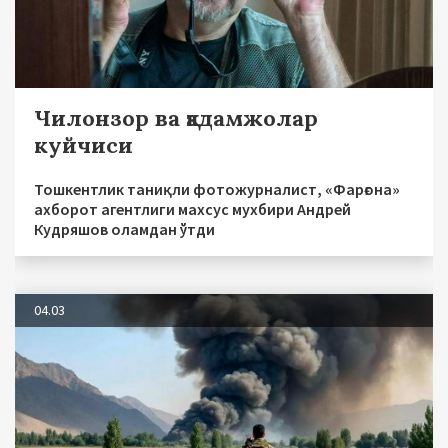
Чилонзор ва қадамжолар
куйчиси
Тошкентлик таниқли фотожурналист, «Фарғона»
ахборот агентлиги махсус мухбири Андрей
Кудряшов оламдан ўтди
04.03