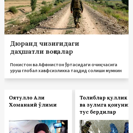
Дюранд чизиғидаги
даҳшатли воқеалар
Покистон ва Афғонистон ўртасидаги очиқчасига
уруш глобал хавфсизликка таҳдид солиши мумкин
Оятуллоҳ Али
Толиблар қуллик
Хоманаий ўлими
ва зулмга қонуний
тус бердилар