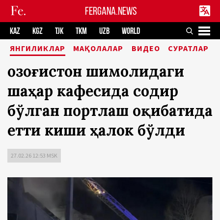
FERGANA.NEWS
KAZ
KGZ
TJK
TKM
UZB
WORLD
ЯНГИЛИКЛАР
МАҚОЛАЛАР
ВИДЕО
СУРАТЛАР
Қозоғистон шимолидаги
шаҳар кафесида содир
бўлган портлаш оқибатида
етти киши ҳалок бўлди
27.02.26 12:53 MSK