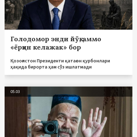
Голодомор энди йўқ, аммо
«ёрқин келажак» бор
Қозоғистон Президенти қатағон қурбонлари
ҳақида бирорта ҳам сўз ишлатмади
05.03