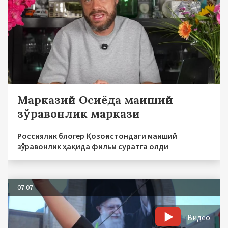
Марказий Осиёда маиший
зўравонлик маркази
Россиялик блогер Қозоғистондаги маиший
зўравонлик ҳақида фильм суратга олди
07.07
Видео