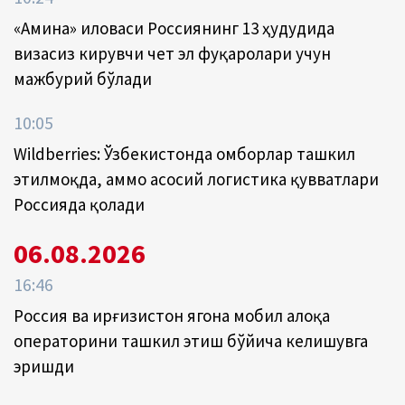
«Амина» иловаси Россиянинг 13 ҳудудида
визасиз кирувчи чет эл фуқаролари учун
мажбурий бўлади
10:05
Wildberries: Ўзбекистонда омборлар ташкил
этилмоқда, аммо асосий логистика қувватлари
Россияда қолади
06.08.2026
16:46
Россия ва Қирғизистон ягона мобил алоқа
операторини ташкил этиш бўйича келишувга
эришди