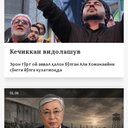
Кечиккан видолашув
Эрон тўрт ой аввал ҳалок бўлган Али Хоманаийни
сўнгги йўлга кузатмоқда
01.06