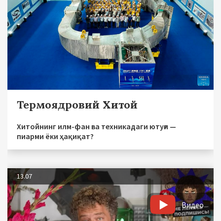
Термоядровий Хитой
Хитойнинг илм-фан ва техникадаги ютуғи —
пиарми ёки ҳақиқат?
13.07
Видео