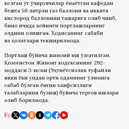
келган ўт ўчирувчилар ёнаётган кафедан
бешта 50 литрли газ баллони ва иккита
кислород баллонини ташқарига олиб чиқиб,
бино ичида кейинги портлашларнинг
олдини олишган. Ҳодисанинг сабаби
ва ҳолатлари текширилмоқда.
Портлаш бўйича жиноий иш қўзғатилган.
Қозоғистон Жиноят кодексининг 292-
моддаси 3-қисми (Эҳтиётсизлик туфайли
икки ёки ундан ортиқ одамнинг ўлимига
сабаб бўлган ёнғин хавфсизлиги
талабларини бузиш) бўйича тергов ишлари
олиб борилмоқда.