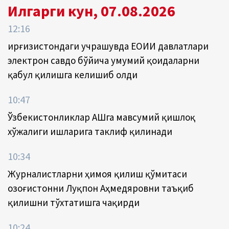
Илгарги кун, 07.08.2026
12:16
Қирғизистондаги учрашувда ЕОИИ давлатлари
электрон савдо бўйича умумий қоидаларни
қабул қилишга келишиб олди
10:47
Ўзбекистонликлар АҚШга мавсумий қишлоқ
хўжалиги ишларига таклиф қилинади
10:34
Журналистларни ҳимоя қилиш қўмитаси
Қозоғистонни Луқпон Аҳмедяровни таъқиб
қилишни тўхтатишга чақирди
10:24