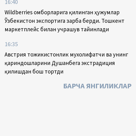
16:40
Wildberries омборларига қилинган ҳужумлар
Ўзбекистон экспортига зарба берди. Тошкент
маркетплейс билан учрашув тайинлади
16:35
Австрия тожикистонлик мухолифатчи ва унинг
қариндошларини Душанбега экстрадиция
қилишдан бош тортди
БАРЧА ЯНГИЛИКЛАР