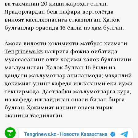
ва тахминан 20 киши жароҳат олган.
Ярадорлардан беш нафари вертолётда
вилоят касалхонасига етказилган. Ҳалок
бўлганлар орасида 16 ёшли қиз ҳам бўлган.
Ақмола вилояти ҳокимияти матбуот хизмати
Tengrinews.kz
нашрига фожиа оқибатида
муассасанинг олти ходими ҳалок бўлганини
маълум қилган. Ҳалок бўлган 16 ёшли қиз
ҳақидаги маълумотлар аниқланмоқда; маҳаллий
ҳокимият унинг кафеда ишлаганми ёки йўқми
текширмоқда. Дастлабки маълумотларга кўра,
қиз кафеда ишлайдиган онаси билан бирга
бўлган. Ҳокимият қизнинг онаси тирик
эканини тасдиқлаган.