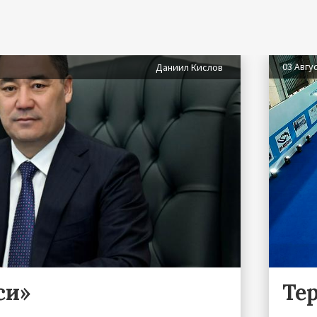
03 Авгу
Даниил Кислов
си»
Те