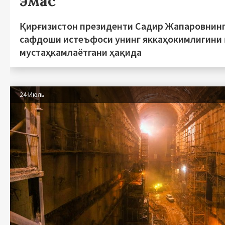
эмас
Қирғизистон президенти Садир Жапаровнинг
сафдоши истеъфоси унинг яккаҳокимлигини
мустаҳкамлаётгани ҳақида
24 Июль