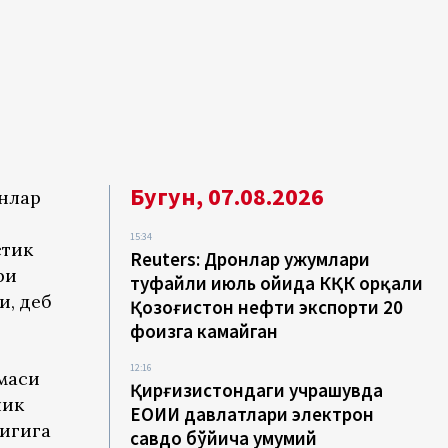
Бугун, 07.08.2026
анлар
15:34
стик
Reuters: Дронлар ҳужумлари
ри
туфайли июль ойида КҚК орқали
и, деб
Қозоғистон нефти экспорти 20
фоизга камайган
12:16
маси
Қирғизистондаги учрашувда
лик
ЕОИИ давлатлари электрон
игига
савдо бўйича умумий