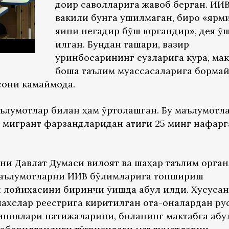
доир саволларига жавоб берган. ИИ
вакили бунга қўшилмаган, бироқ «ярм
яқини негадир бўш юргандир», дея қў
қилган. Бундан ташқари, вазир
ўринбосарининг сўзларига кўра, мак
бошқа таълим муассасаларига борма
они камаймоқда.
ълумотлар билан ҳам ўртоқлашган. Бу маълумотл
р мигрант фарзандларидан атиги 25 минг нафарг
уни Давлат Думаси вилоят ва шаҳар таълим орга
 маълумотларни ИИВ бўлимларига топшириш
лойиҳасини биринчи ўқишда қабул қилди. Хусусан
шахслар реестрига киритилган ота-оналардан ру
иновлари натижаларини, боланинг мактабга қабу