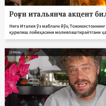
Роғун итальянча акцент би
Нега Италия ўз маблағи йўқ Тожикистоннинг 
қурилиш лойиҳасини молиялаштираётгани ҳ
13 Июль