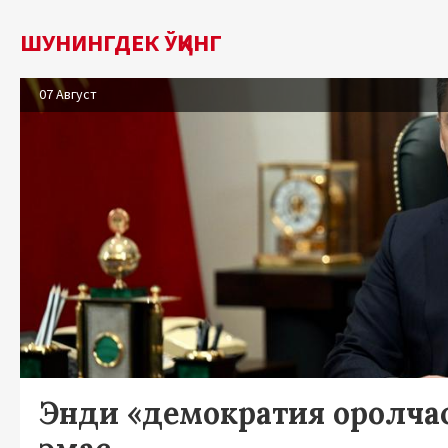
ШУНИНГДЕК ЎҚИНГ
07 Август
Энди «демократия оролча