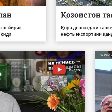
лан
Қозоғистон т
энг йирик
Қора денгиздаги танк
ақида
нефть экспортини қан
07 Июл
Видео