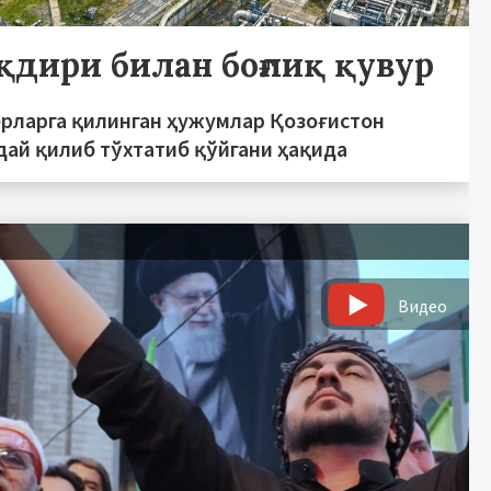
ақдири билан боғлиқ қувур
ерларга қилинган ҳужумлар Қозоғистон
дай қилиб тўхтатиб қўйгани ҳақида
ь
Видео