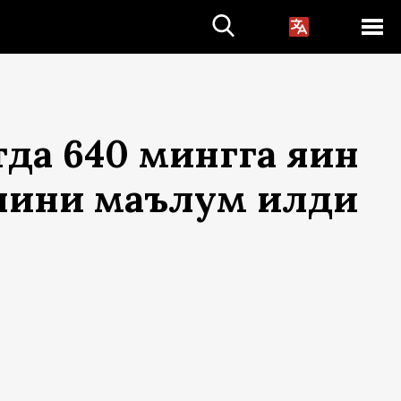
а 640 мингга яқин
нини маълум қилди