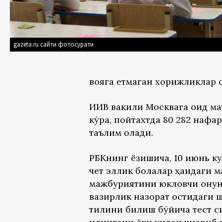
gazeta.ru сайти фотосурати
вояга етмаган хорижликлар с
ИИВ вакили Москвага оид ма
кўра, пойтахтда 80 282 нафа
таълим олади.
РБКнинг ёзишича, 10 июнь к
чет эллик болалар ҳақидаги
мажбуриятини юкловчи қонун 
вазирлик назорат остидаги 
тилини билиш бўйича тест с