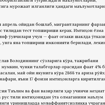
б юборилганлиги тўғрисидаги маълумотларни,
сига мурожаат қилганлиги ҳақидаги маълумотлар
л апрель ойидан бошлаб, мигрантларнинг фарза
с тилидан тест топшириши керак. Имтиҳон ёзма
инф ўқувчилари учун — фақат оғзаки шаклда ўтказ
а, унга яна топшириш имконияти берилади, леки
слав Володиннинг сўзларига кўра, тажрибани
 мумкин, чунки талабгорлар орасидан фақат 4% 
Масалан, май ойи якунига кўра 2868 та ариза рўйх
 нафари, яъни 17 фоизи имтиҳонларга киритилган
ия Таълим ва фан вазирлиги ҳар учинчи меҳнат
 рус тили имтиҳонидан ўта олмаганини маълум
йинги уринишларда муваффақиятсизликка учраган