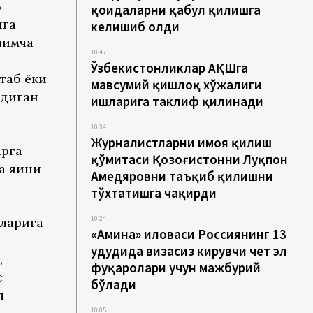
В
қоидаларни қабул қилишга
ига
келишиб олди
шимча
10:47
Ўзбекистонликлар АҚШга
таб ёки
мавсумий қишлоқ хўжалиги
йдиган
ишларига таклиф қилинади
10:34
Журналистларни ҳимоя қилиш
арга
қўмитаси Қозоғистонни Луқпон
а яқини
Аҳмедяровни таъқиб қилишни
тўхтатишга чақирди
10:24
нларига
«Амина» иловаси Россиянинг 13
ҳудудида визасиз кирувчи чет эл
,
фуқаролари учун мажбурий
с
бўлади
л
10:05