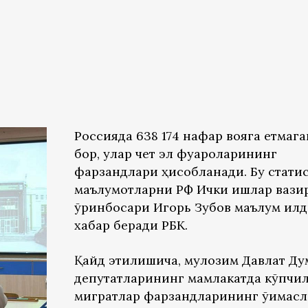
Россияда 638 174 нафар вояга етмаг
бор, улар чет эл фуқароларининг
фарзандлари ҳисобланади. Бу стати
маълумотларни РФ Ички ишлар вази
ўринбосари Игорь Зубов маълум қилд
хабар беради РБК.
Қайд этилишича, мулозим Давлат Ду
депутатларининг мамлакатда кўпчи
мигратлар фарзандларининг ўқимасл