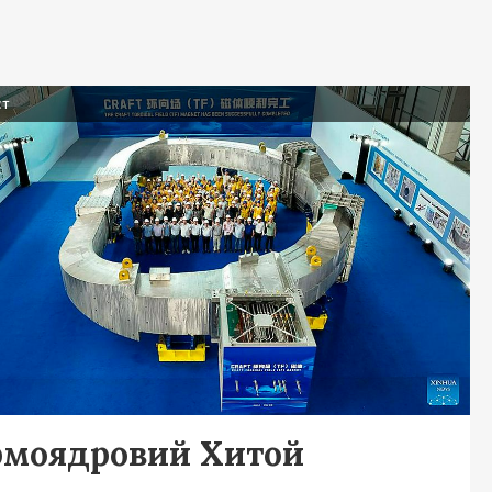
ст
рмоядровий Хитой