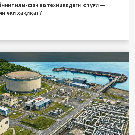
йнинг илм-фан ва техникадаги ютуғи —
ми ёки ҳақиқат?