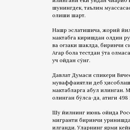
қилингани ёки ундан чиқари
шунингдек, таълим муассаса
олиши шарт.
Нашр эслатишича, жорий йи
мактабга киришдан олдин ру
ва оғзаки шаклда, биринчи с
Агар бола тестдан ўта олмас
уч ойдан сўнг.
Давлат Думаси спикери Вяче
муваффақиятли деб ҳисоблаш
мактабларга қабул қилинган. 
олинган бўлса-да, атиги 498
Шу йилнинг июнь ойида Росс
мигранти биринчи уринишда
қилганди. Уларнинг ярми ке