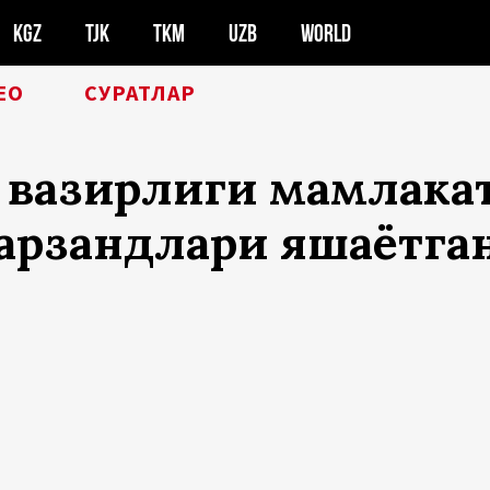
KGZ
TJK
TKM
UZB
WORLD
ЕО
СУРАТЛАР
вазирлиги мамлакатд
фарзандлари яшаётга