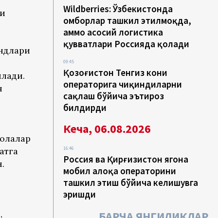
Wildberries: Ўзбекистонда
ни
омборлар ташкил этилмоқда,
аммо асосий логистика
қувватлари Россияда қолади
ндлари
09:45
Қозоғистон Тенгиз кони
илади.
операторига чиқиндиларни
н
сақлаш бўйича эътироз
билдирди
Кеча, 06.08.2026
болалар
16:46
атга
Россия ва Қирғизистон ягона
.
мобил алоқа операторини
ташкил этиш бўйича келишувга
эришди
,
БАРЧА ЯНГИЛИКЛАР