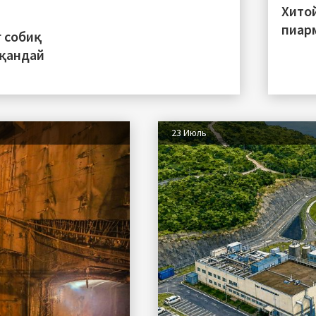
Хито
пиар
 собиқ
 қандай
23 Июль