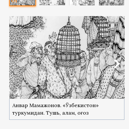
/6
/6
/6
/6
Анвар Мамажонов. «Ўзбекистон»
туркумидан. Тушь, қалам, қоғоз