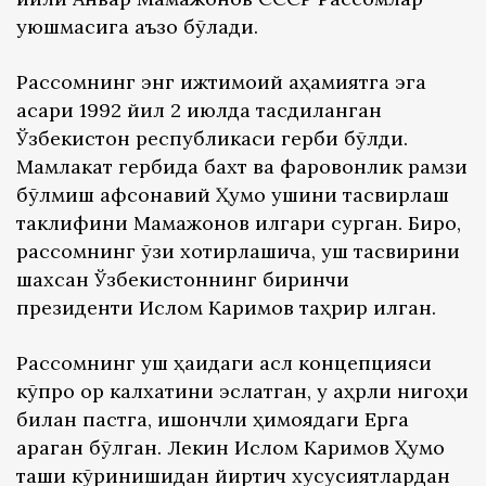
уюшмасига аъзо бўлади.
Рассомнинг энг ижтимоий аҳамиятга эга
асари 1992 йил 2 июлда тасдиқланган
Ўзбекистон республикаси герби бўлди.
Мамлакат гербида бахт ва фаровонлик рамзи
бўлмиш афсонавий Ҳумо қушини тасвирлаш
таклифини Мамажонов илгари сурган. Бироқ,
рассомнинг ўзи хотирлашича, қуш тасвирини
шахсан Ўзбекистоннинг биринчи
президенти Ислом Каримов таҳрир қилган.
Рассомнинг қуш ҳақидаги асл концепцияси
кўпроқ қор калхатини эслатган, у қаҳрли нигоҳи
билан пастга, ишончли ҳимоядаги Ерга
қараган бўлган. Лекин Ислом Каримов Ҳумо
ташқи кўринишидан йиртқич хусусиятлардан