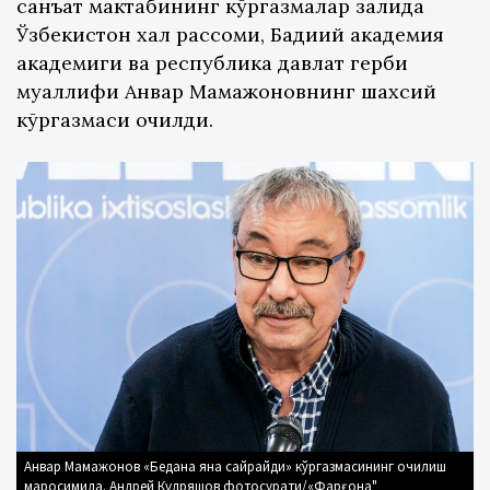
санъат мактабининг кўргазмалар залида
Ўзбекистон халқ рассоми, Бадиий академия
академиги ва республика давлат герби
муаллифи Анвар Мамажоновнинг шахсий
кўргазмаси очилди.
Анвар Мамажонов «Бедана яна сайрайди» кўргазмасининг очилиш
маросимида. Андрей Кудряшов фотосурати/«Фарғона"