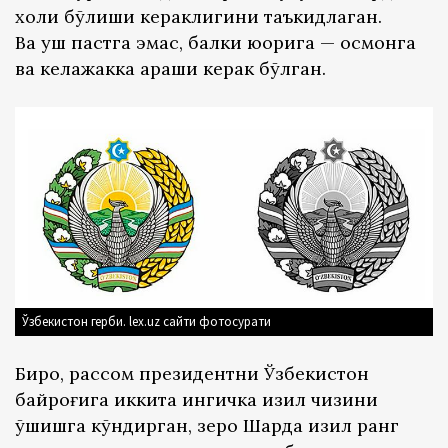
холи бўлиши кераклигини таъкидлаган.
Ва қуш пастга эмас, балки юқорига — осмонга
ва келажакка қараши керак бўлган.
Ўзбекистон герби. lex.uz сайти фотосурати
Бироқ, рассом президентни Ўзбекистон
байроғига иккита ингичка қизил чизиқни
қўшишга кўндирган, зеро Шарқда қизил ранг