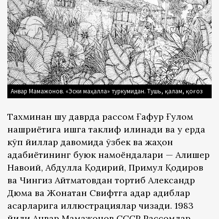
Анвар Мамажонов. «Эски маҳалла» туркумидан. Тушь, қалам, қоғоз
Тахминан шу даврда рассом Ғафур Ғулом
нашриётига ишга таклиф қилинади ва у ерда
кўп йиллар давомида ўзбек ва жаҳон
адабиётининг буюк намоёндалари — Алишер
Навоий, Абдулла Қодирий, Примқул Қодиров
ва Чингиз Айтматовдан тортиб Александр
Дюма ва Жонатан Свифтга қадар адиблар
асарларига иллюстрациялар чизади. 1983
йили Анвар Мамажонов СССР Рассомлар