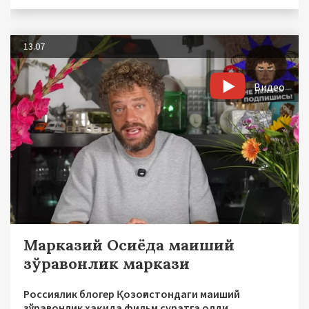
13.07
Видео
Марказий Осиёда маиший
зўравонлик маркази
Россиялик блогер Қозоғистондаги маиший
зўравонлик ҳақида фильм суратга олди