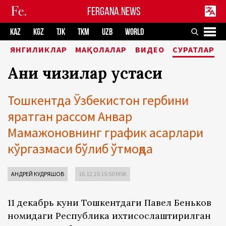
FERGANA.NEWS
KAZ
KGZ
TJK
TKM
UZB
WORLD
ЯНГИЛИКЛАР
МАҚОЛАЛАР
ВИДЕО
СУРАТЛАР
Аниқ чизиқлар устаси
Тошкентда Ўзбекистон гербини
яратган рассом Анвар
Мамажоновнинг график асарлари
кўргазмаси бўлиб ўтмоқда
АНДРЕЙ КУДРЯШОВ
16.12.25 15:50 MSK
11 декабрь куни Тошкентдаги Павел Беньков
номидаги Республика ихтисослаштирилган