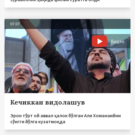
07.07
Видео
Кечиккан видолашув
Эрон тўрт ой аввал ҳалок бўлган Али Хоманаийни
сўнгги йўлга кузатмоқда