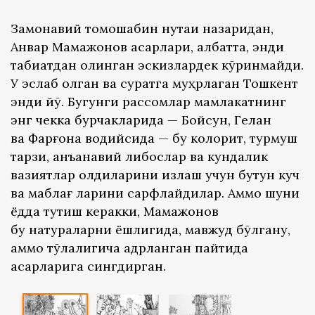
Замонавий томошабин нуқтаи назаридан,
Анвар Мамажонов асарлари, албатта, энди
табиатдан олинган эскизлардек кўринмайди.
У эслаб қолган ва суратга муҳрлаган Тошкент
энди йўқ. Бугунги рассомлар мамлакатнинг
энг чекка бурчакларида — Бойсун, Гелан
ва Фарғона водийсида — бу колорит, турмуш
тарзи, анъанавий либослар ва кундалик
вазиятлар қолдиқларини излаш учун бутун куч
ва маблағ ларини сарфлайдилар. Аммо шуни
ёдда тутиш керакки, Мамажонов
бу натураларни ёшлигида, мавжуд бўлгану,
аммо тўлалигича қадрланган пайтида
асарларига сингдирган.