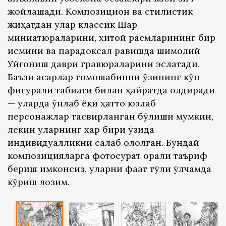
жойлашади. Композицион ва стилистик
жиҳатдан улар классик Шарқ
миниатюраларини, хитой расмларининг бир
қисмини ва парадоксал равишда шимолий
Уйғониш даври гравюраларини эслатади.
Баъзи асарлар томошабинни ўзининг кўп
фигурали табиати билан ҳайратда қолдиради
— уларда ўнлаб ёки ҳатто юзлаб
персонажлар тасвирланган бўлиши мумкин,
лекин уларнинг ҳар бири ўзида
индивидуалликни сақлаб қололган. Бундай
композицияларга фотосурат орқали таъриф
бериш имконсиз, уларни фақат тўлиқ ўлчамда
кўриш лозим.
01
02
03
04