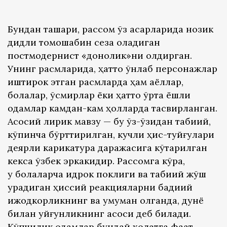
Бундан ташқари, рассом ўз асарларида нозик
дидли томошабин сеза оладиган
постмодернист «донолик»ни қолдирган.
Унинг расмларида, ҳатто ўнлаб персонажлар
иштирок этган расмларда ҳам аёллар,
болалар, ўсмирлар ёки ҳатто ўрта ёшли
одамлар камдан-кам ҳолларда тасвирланган.
Асосий лирик мавзу — бу ўз-ўзидан табиий,
кўпинча бўрттирилган, кучли ҳис-туйғулари
деярли карикатура даражасига кўтарилган
кекса ўзбек эркакидир. Рассомга кўра,
у болаларча идрок поклиги ва табиий жўш
урадиган ҳиссий реакцияларни бадиий
ижодкорликнинг ва умуман олганда, дунё
билан уйғунликнинг асоси деб билади.
Кўпчилик одамлар бундай ҳолатга фақат