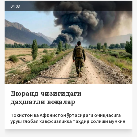
04.03
Дюранд чизиғидаги
даҳшатли воқеалар
Покистон ва Афғонистон ўртасидаги очиқчасига
уруш глобал хавфсизликка таҳдид солиши мумкин