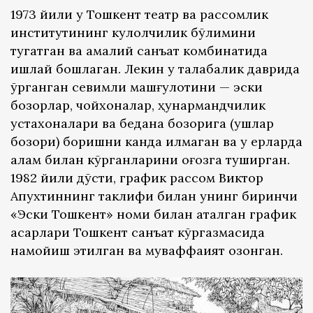
1973 йили у Тошкент театр ва рассомлик
институтининг кулолчилик бўлимини
тугатган ва амалий санъат комбинатида
ишлай бошлаган. Лекин у талабалик даврида
ўрганган севимли машғулотини — эски
бозорлар, чойхоналар, ҳунармандчилик
устахоналари ва бедана бозорига (қушлар
бозори) боришни канда қилмаган ва у ерларда
қалам билан кўрганларини қоғозга туширган.
1982 йили дўсти, график рассом Виктор
Апухтиннинг таклифи билан унинг биринчи
«Эски Тошкент» номи билан аталган график
асарлари Тошкент санъат кўргазмасида
намойиш этилган ва муваффақият қозонган.