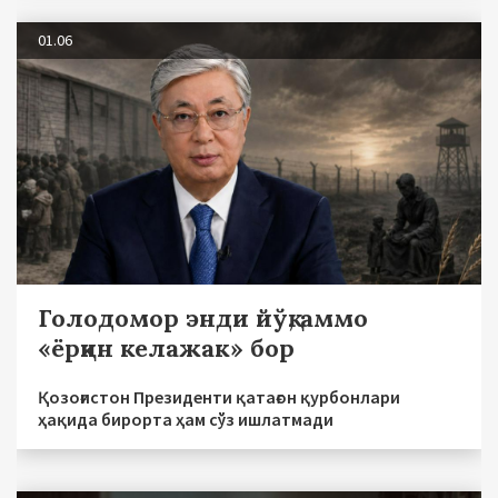
01.06
Голодомор энди йўқ, аммо
«ёрқин келажак» бор
Қозоғистон Президенти қатағон қурбонлари
ҳақида бирорта ҳам сўз ишлатмади