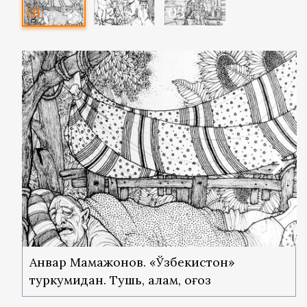
01
02
03
/3
/3
/3
Анвар Мамажонов. «Ўзбекистон»
туркумидан. Тушь, қалам, қоғоз