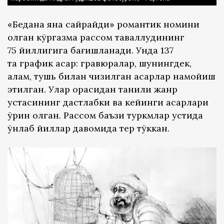
«Бедана яна сайрайди» романтик номини
олган кўргазма рассом таваллудининг
75 йиллигига бағишланади. Унда 137
та график асар: гравюралар, шунингдек,
қалам, тушь билан чизилган асарлар намойиш
этилган. Улар орасидан таниқли жанр
устасининг дастлабки ва кейинги асарлари
ўрин олган. Рассом баъзи туркмлар устида
ўнлаб йиллар давомида тер тўккан.