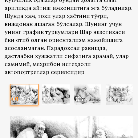
қариликда қайтиш имкониятига эга бўладилар.
Шунда ҳам, токи улар ҳаётини тўғри,
виждонан яшаган бўлсалар. Шунинг учун
унинг график туркумлари Шарқ экзотикаси
ёки қотиб қолган ориентализм намойишига
асосланмаган. Парадоксал равишда,
дастлабки ҳужжатли сифатига қарамай, улар
самимий, меҳрибон истеҳзоли
автопортретлар сериясидир.
01
02
03
04
/4
/4
/4
/4