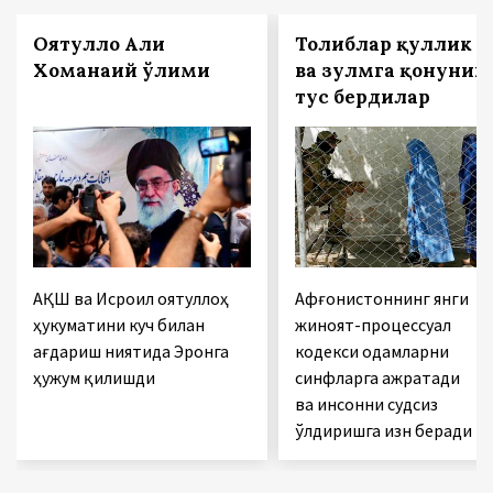
Оятуллоҳ Али
Толиблар қуллик
Хоманаий ўлими
ва зулмга қонуний
тус бердилар
АҚШ ва Исроил оятуллоҳ
Афғонистоннинг янги
ҳукуматини куч билан
жиноят-процессуал
ағдариш ниятида Эронга
кодекси одамларни
ҳужум қилишди
синфларга ажратади
ва инсонни судсиз
ўлдиришга изн беради