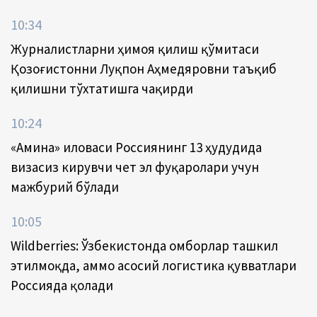
10:34
Журналистларни ҳимоя қилиш қўмитаси
Қозоғистонни Луқпон Аҳмедяровни таъқиб
қилишни тўхтатишга чақирди
10:24
«Амина» иловаси Россиянинг 13 ҳудудида
визасиз кирувчи чет эл фуқаролари учун
мажбурий бўлади
10:05
Wildberries: Ўзбекистонда омборлар ташкил
этилмоқда, аммо асосий логистика қувватлари
Россияда қолади