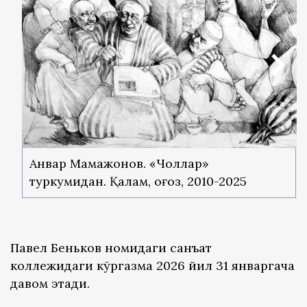
Анвар Мамажонов. «Чоллар»
туркумидан. Қалам, қоғоз, 2010-2025
Павел Беньков номидаги санъат
коллежидаги кўргазма 2026 йил 31 январгача
давом этади.