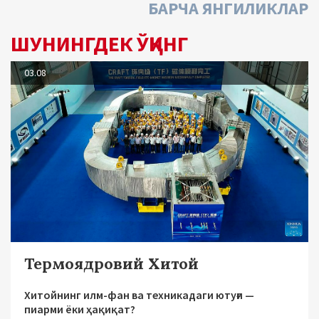
БАРЧА ЯНГИЛИКЛАР
ШУНИНГДЕК ЎҚИНГ
03.08
Термоядровий Хитой
Хитойнинг илм-фан ва техникадаги ютуғи —
пиарми ёки ҳақиқат?