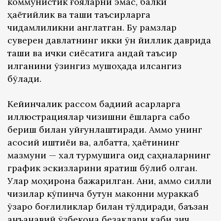
коммунистик ғояларни эмас, балки
ҳаётийлик ва ташқи таъсирларга
чидамлиликни англатган. Бу рамзлар
суверен давлатнинг икки ўн йиллик даврида
ташқи ва ички сиёсатига қандай таъсир
қилганини ўзингиз мушоҳада қилсангиз
бўлади.
Кейинчалик рассом бадиий асарларга
иллюстрациялар чизишни ёшларга сабоқ
бериш билан уйғунлаштиради. Аммо унинг
асосий иштиёқи ва, албатта, ҳаётининг
мазмуни — халқ турмушига оид саҳналарнинг
график эскизларини яратиш бўлиб қолган.
Улар моҳирона бажарилган. Аниқ, аммо силлиқ
чизиқлар кўпинча бутун маконни мураккаб
ўзаро боғлиқликлар билан тўлдиради, баъзан
анъанавий ўзбекона безаклари каби зич