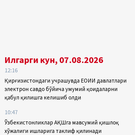
Илгарги кун, 07.08.2026
12:16
Қирғизистондаги учрашувда ЕОИИ давлатлари
электрон савдо бўйича умумий қоидаларни
қабул қилишга келишиб олди
10:47
Ўзбекистонликлар АҚШга мавсумий қишлоқ
хўжалиги ишларига таклиф қилинади