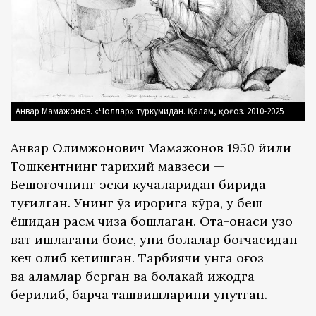
Анвар Мамажонов. «Чоллар» туркумидан. Қалам, қоғоз. 2010-2025
Анвар Олимжонович Мамажонов 1950 йили
Тошкентнинг тарихий мавзеси —
Бешоғочнинг эски кўчаларидан бирида
туғилган. Унинг ўз иқрорига кўра, у беш
ёшидан расм чиза бошлаган. Ота-онаси узоқ
вақт ишлагани боис, уни болалар боғчасидан
кеч олиб кетишган. Тарбиячи унга қоғоз
ва қаламлар берган ва болакай ижодга
берилиб, барча ташвишларини унутган.