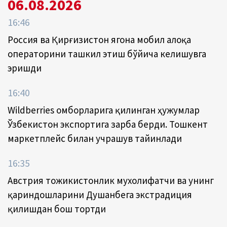
06.08.2026
16:46
Россия ва Қирғизистон ягона мобил алоқа
операторини ташкил этиш бўйича келишувга
эришди
16:40
Wildberries омборларига қилинган ҳужумлар
Ўзбекистон экспортига зарба берди. Тошкент
маркетплейс билан учрашув тайинлади
16:35
Австрия тожикистонлик мухолифатчи ва унинг
қариндошларини Душанбега экстрадиция
қилишдан бош тортди