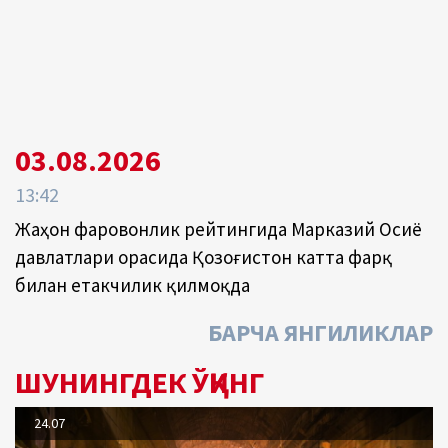
03.08.2026
13:42
Жаҳон фаровонлик рейтингида Марказий Осиё
давлатлари орасида Қозоғистон катта фарқ
билан етакчилик қилмоқда
БАРЧА ЯНГИЛИКЛАР
ШУНИНГДЕК ЎҚИНГ
24.07