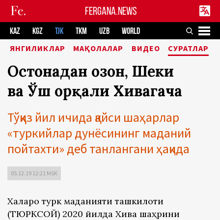
FERGANA.NEWS
KAZ
KGZ
TJK
TKM
UZB
WORLD
ЯНГИЛИКЛАР
МАҚОЛАЛАР
ВИДЕО
СУРАТЛАР
Остонадан Қозон, Шеки
ва Ўш орқали Хивагача
Тўққиз йил ичида қайси шаҳарлар
«туркийлар дунёсининг маданий
пойтахти» деб танлангани ҳақида
05.12.19 12:21 MSK
Халқаро турк маданияти ташкилоти
(ТЮРКСОЙ) 2020 йилда Хива шаҳрини