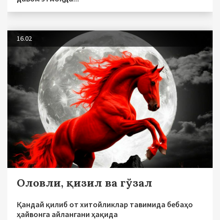
16.02
Оловли, қизил ва гўзал
Қандай қилиб от хитойликлар тавимида бебаҳо
ҳайвонга айлангани ҳақида