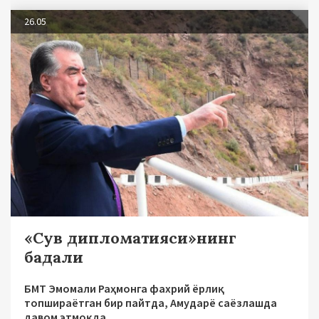
26.05
«Сув дипломатияси»нинг
бадали
БМТ Эмомали Раҳмонга фахрий ёрлиқ
топшираётган бир пайтда, Амударё саёзлашда
давом этмоқда...