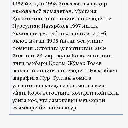
1992 йилдан 1998 йилгача эса шаҳар
Акмола деб номланган. Мустақил
Қозоғистоннинг биринчи президенти
Нурсултан Назарбаев 1997 йилда
Акмолани республика пойтахти деб
эълон қилган, 1998 йилда эса унинг
номини Остонага ўзгартирган. 2019
йилнинг 23 март куни Қозоғистоннинг
янги раҳбари Қосим-Жўмар Тоқаев
шаҳарни биринчи президент Назарбаев
шарафига Нур-Султан номига
ўзгартириш ҳақидаги фармонга имзо
қўйди. Қозоғистоннинг ҳозирги пойтахти
ўзига хос, ўта замонавий меъморий
ечимлари билан машҳур.