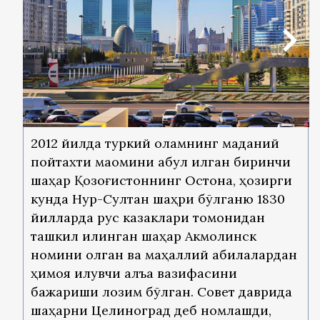
2012 йилда туркий оламнинг маданий
пойтахти мақомини қабул қилган биринчи
шаҳар Қозоғистоннинг Остона, ҳозирги
кунда Нур-Султан шаҳри бўлганю 1830
йилларда рус казаклари томонидан
ташкил қилинган шаҳар Акмолинск
номини олган ва маҳаллий қабилалардан
ҳимоя қилувчи қалъа вазифасини
бажариши лозим бўлган. Совет даврида
шаҳарни Целиноград деб номлашди,