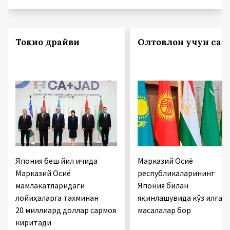
Токио драйви
Олтовлон учун сак
Япония беш йил ичида
Марказий Осиё
Марказий Осиё
республикаларининг
мамлакатларидаги
Япония билан
лойиҳаларга тахминан
яқинлашувида кўз илғам
20 миллиард доллар сармоя
масалалар бор
киритади