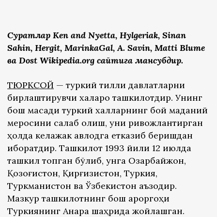
Суратлар Ken and Nyetta, Hylgeriak, Sinan
Sahin, Hergit, MarinkaGal, A. Savin, Matti Blume
ва Dost Wikipedia.org сайтига мансубдир.
ТЮРКСОЙ
— туркий тилли давлатларни
бирлаштирувчи халқаро ташкилотдир. Унинг
бош мақсади туркий халқларнинг бой маданий
меросини сақлаб қолиш, уни ривожлантирган
ҳолда келажак авлодга етказиб беришдан
иборатдир. Ташкилот 1993 йили 12 июлда
ташкил топган бўлиб, унга Озарбайжон,
Қозоғистон, Қирғизистон, Туркия,
Туркманистон ва Ўзбекистон аъзодир.
Мазкур ташкилотнинг бош қароргоҳи
Туркиянинг Анқара шаҳрида жойлашган.