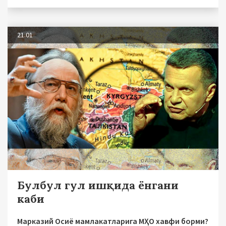
21.01
Булбул гул ишқида ёнгани
каби
Марказий Осиё мамлакатларига МҲО хавфи борми?