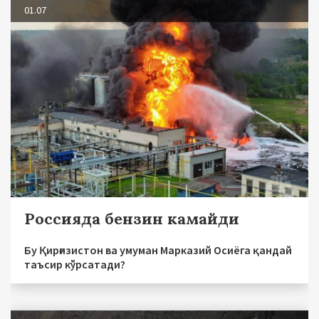
01.07
Россияда бензин камайди
Бу Қирғизистон ва умуман Марказий Осиёга қандай
таъсир кўрсатади?