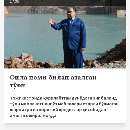
17.06
Оила номи билан аталган
тўғон
Тожикистонда қурилаётган дунёдаги энг баланд
тўғон мамлакатнинг ўз маблағлари етарли бўлмаган
шароитда ва хорижий кредитлар ҳисобидан
амалга оширилмоқда