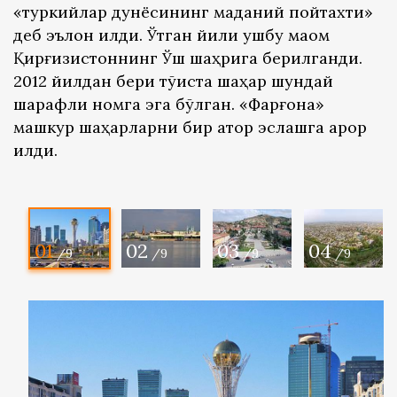
«туркийлар дунёсининг маданий пойтахти»
деб эълон қилди. Ўтган йили ушбу мақом
Қирғизистоннинг Ўш шаҳрига берилганди.
2012 йилдан бери тўққиста шаҳар шундай
шарафли номга эга бўлган. «Фарғона»
машкур шаҳарларни бир қатор эслашга қарор
қилди.
01
02
03
04
/9
/9
/9
/9