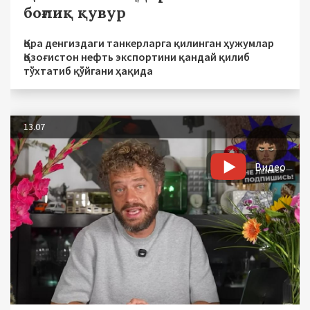
боғлиқ қувур
Қора денгиздаги танкерларга қилинган ҳужумлар
Қозоғистон нефть экспортини қандай қилиб
тўхтатиб қўйгани ҳақида
13.07
Видео