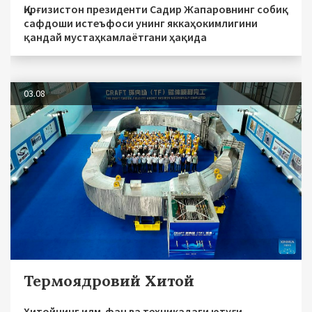
Қирғизистон президенти Садир Жапаровнинг собиқ
сафдоши истеъфоси унинг яккаҳокимлигини
қандай мустаҳкамлаётгани ҳақида
03.08
Термоядровий Хитой
Хитойнинг илм-фан ва техникадаги ютуғи —