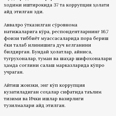
ходими иштирокида 37 та коррупция ҳолати
қайд этилган эди.
Аввалроқ ўтказилган сўровнома
натижаларига кўра, респондентларнинг 16,7
фоизи тиббиёт муассасаларида пора бериш
ёки талаб қилинишига дуч келганини
билдирган. Бундай ҳолатлар, айниқса,
туғруқхоналар, туман ва шаҳар шифохоналари
ҳамда соғлиқни сақлаш марказларида кўпроқ
учраган.
Айтиш жоизки, энг кўп коррупция
кузатиладиган соҳалар сифатида таълим
тизими ва Ички ишлар вазирлиги
тузилмалари қайд этилган.