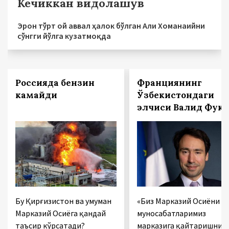
Кечиккан видолашув
Эрон тўрт ой аввал ҳалок бўлган Али Хоманаийни
сўнгги йўлга кузатмоқда
Россияда бензин
Франциянинг
камайди
Ўзбекистондаги
элчиси Валид Фук:
Бу Қирғизистон ва умуман
«Биз Марказий Осиёни
Марказий Осиёга қандай
муносабатларимиз
таъсир кўрсатади?
марказига қайтаришни