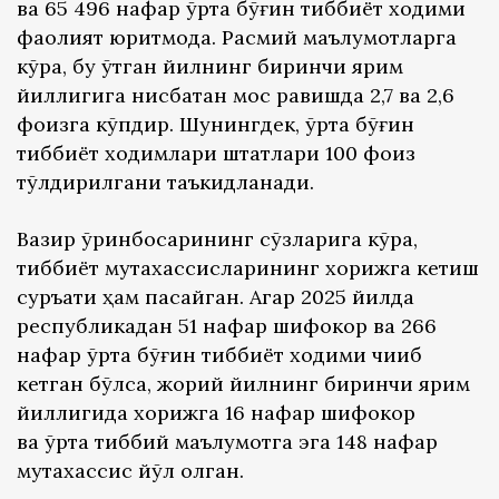
ва 65 496 нафар ўрта бўғин тиббиёт ходими
фаолият юритмоқда. Расмий маълумотларга
кўра, бу ўтган йилнинг биринчи ярим
йиллигига нисбатан мос равишда 2,7 ва 2,6
фоизга кўпдир. Шунингдек, ўрта бўғин
тиббиёт ходимлари штатлари 100 фоиз
тўлдирилгани таъкидланади.
Вазир ўринбосарининг сўзларига кўра,
тиббиёт мутахассисларининг хорижга кетиш
суръати ҳам пасайган. Агар 2025 йилда
республикадан 51 нафар шифокор ва 266
нафар ўрта бўғин тиббиёт ходими чиқиб
кетган бўлса, жорий йилнинг биринчи ярим
йиллигида хорижга 16 нафар шифокор
ва ўрта тиббий маълумотга эга 148 нафар
мутахассис йўл олган.