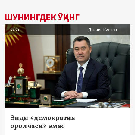
ШУНИНГДЕК ЎҚИНГ
07.08
Даниил Кислов
Энди «демократия
оролчаси» эмас