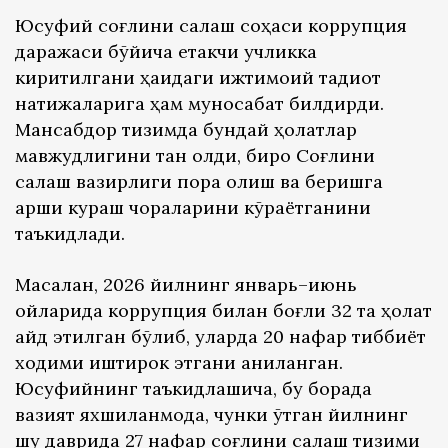
Юсуфий соғлиқни сақлаш соҳаси коррупция
даражаси бўйича етакчи учликка
киритилгани ҳақидаги ижтимоий тадқиқот
натижаларига ҳам муносабат билдирди.
Мансабдор тизимда бундай ҳолатлар
мавжудлигини тан олди, бироқ Соғлиқни
сақлаш вазирлиги пора олиш ва беришга
қарши кураш чораларини кўраётганини
таъкидлади.
Масалан, 2026 йилнинг январь–июнь
ойларида коррупция билан боғлиқ 32 та ҳолат
қайд этилган бўлиб, уларда 20 нафар тиббиёт
ходими иштирок этгани аниқланган.
Юсуфийнинг таъкидлашича, бу борада
вазият яхшиланмоқда, чунки ўтган йилнинг
шу даврида 27 нафар соғлиқни сақлаш тизими