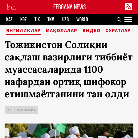
FERGANA.NEWS
KAZ
KGZ
TJK
TKM
UZB
WORLD
ЯНГИЛИКЛАР
МАҚОЛАЛАР
ВИДЕО
СУРАТЛАР
Тожикистон Соғлиқни
сақлаш вазирлиги тиббиёт
муассасаларида 1100
нафардан ортиқ шифокор
етишмаётганини тан олди
08.07.26 15:49 MSK