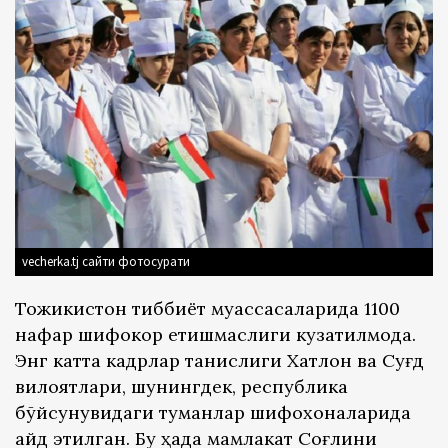
vecherka.tj сайти фотосурати
Тожикистон тиббиёт муассасаларида 1100
нафар шифокор етишмаслиги кузатилмоқда.
Энг катта кадрлар танқислиги Хатлон ва Суғд
вилоятлари, шунингдек, республика
бўйсунувидаги туманлар шифохоналарида
қайд этилган. Бу ҳақда мамлакат Соғлиқни