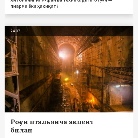
пиарми ёки ҳақиқат?
24.07
Роғун итальянча акцент
билан