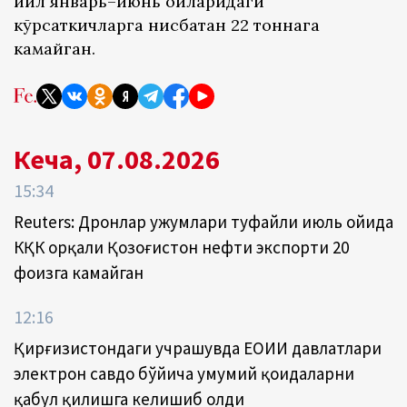
йил январь–июнь ойларидаги
кўрсаткичларга нисбатан 22 тоннага
камайган.
Кеча, 07.08.2026
15:34
Reuters: Дронлар ҳужумлари туфайли июль ойида
КҚК орқали Қозоғистон нефти экспорти 20
фоизга камайган
12:16
Қирғизистондаги учрашувда ЕОИИ давлатлари
электрон савдо бўйича умумий қоидаларни
қабул қилишга келишиб олди