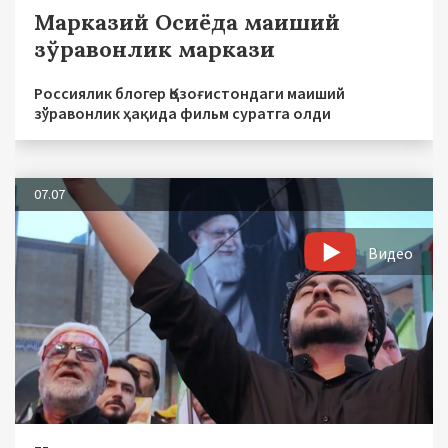
Марказий Осиёда маиший
зўравонлик маркази
Россиялик блогер Қозоғистондаги маиший
зўравонлик ҳақида фильм суратга олди
07.07
Видео