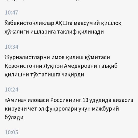
10:47
Ўзбекистонликлар АҚШга мавсумий қишлоқ
хўжалиги ишларига таклиф қилинади
10:34
Журналистларни ҳимоя қилиш қўмитаси
Қозоғистонни Луқпон Аҳмедяровни таъқиб
қилишни тўхтатишга чақирди
10:24
«Амина» иловаси Россиянинг 13 ҳудудида визасиз
кирувчи чет эл фуқаролари учун мажбурий
бўлади
10:05