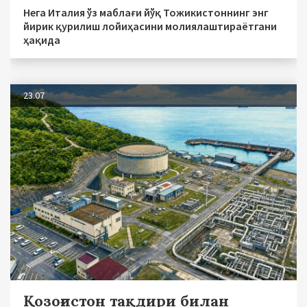
Нега Италия ўз маблағи йўқ Тожикистоннинг энг
йирик қурилиш лойиҳасини молиялаштираётгани
ҳақида
23.07
Қозоғистон тақдири билан