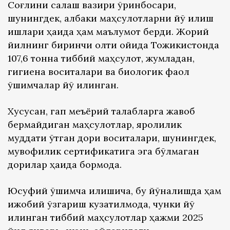
Соғлиқни сақлаш вазири ўринбосари,
шунингдек, қалбаки маҳсулотларни йўқ қилиш
ишлари ҳақида ҳам маълумот берди. Жорий
йилнинг биринчи олти ойида Тожикистонда
107,6 тонна тиббий маҳсулот, жумладан,
гигиена воситалари ва биологик фаол
қўшимчалар йўқ қилинган.
Хусусан, гап меъёрий талабларга жавоб
бермайдиган маҳсулотлар, яроқлилик
муддати ўтган дори воситалари, шунингдек,
мувофиқлик сертификатига эга бўлмаган
дорилар ҳақида бормоқда.
Юсуфий қўшимча қилишича, бу йўналишда ҳам
ижобий ўзгариш кузатилмоқда, чунки йўқ
қилинган тиббий маҳсулотлар ҳажми 2025