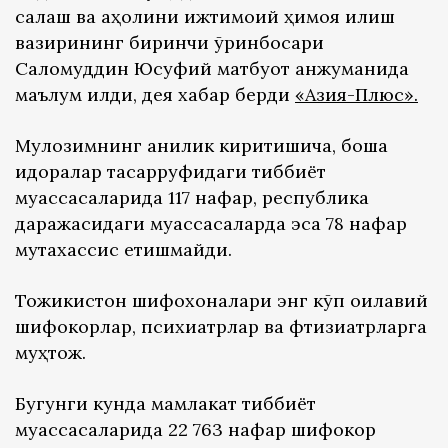
сақлаш ва аҳолини ижтимоий ҳимоя қилиш
вазирининг биринчи ўринбосари
Саломуддин Юсуфий матбуот анжуманида
маълум қилди, дея хабар берди
«Азия-Плюс»
.
Мулозимнинг аниқлик киритишича, бошқа
идоралар тасарруфидаги тиббиёт
муассасаларида 117 нафар, республика
даражасидаги муассасаларда эса 78 нафар
мутахассис етишмайди.
Тожикистон шифохоналари энг кўп оилавий
шифокорлар, психиатрлар ва фтизиатрларга
муҳтож.
Бугунги кунда мамлакат тиббиёт
муассасаларида 22 763 нафар шифокор