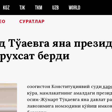
KGZ
TJK
TKM
UZB
WORLD
ЕО
СУРАТЛАР
 Тўқаевга яна прези
рухсат берди
Қозоғистон Конституциявий суди
қар
кўра, мамлакатнинг амалдаги прези
Қосим-Жўмарт Тўқаевга яна давлат р
лавозимига номзодини қўйиш имко