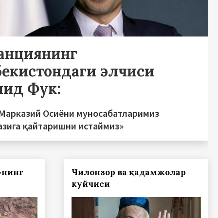
анциянинг
бекистондаги элчиси
лид Фук:
 Марказий Осиёни муносабатларимиз
азига қайтаришни истаймиз»
»нинг
Чилонзор ва қадамжолар
куйчиси