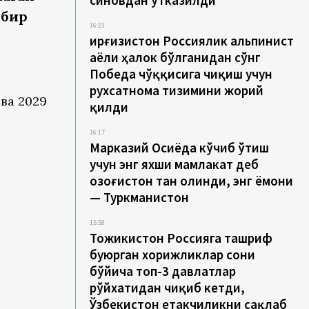
синовдан ўтказилди
 бир
16:23
Қирғизистон Россиялик альпинист
аёли ҳалок бўлганидан сўнг
Победа чўққисига чиқиш учун
рухсатнома тизимини жорий
ва 2029
қилди
16:17
Марказий Осиёда кўчиб ўтиш
учун энг яхши мамлакат деб
Қозоғистон тан олинди, энг ёмони
— Туркманистон
15:58
Тожикистон Россияга ташриф
буюрган хорижликлар сони
бўйича топ-3 давлатлар
рўйхатидан чиқиб кетди,
Ўзбекистон етакчиликни сақлаб