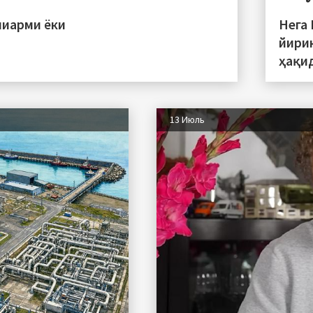
пиарми ёки
Нега
йири
ҳақи
13 Июль