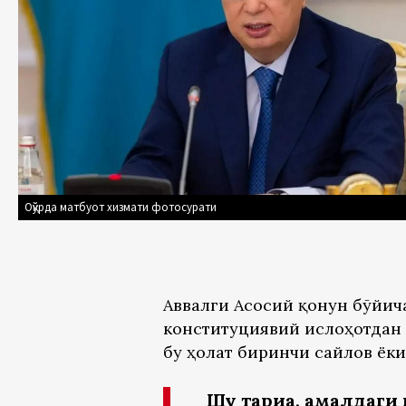
Оқўрда матбуот хизмати фотосурати
Аввалги Асосий қонун бўйич
конституциявий ислоҳотдан 
бу ҳолат биринчи сайлов ёк
Шу тариқа, амалдаг