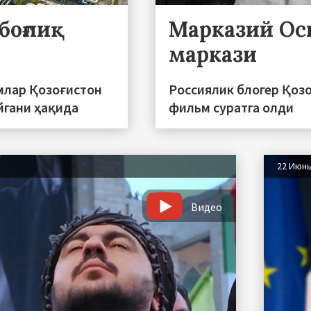
боғлиқ
Марказий Ос
маркази
млар Қозоғистон
Россиялик блогер Қоз
йгани ҳақида
фильм суратга олди
22 Июн
Видео