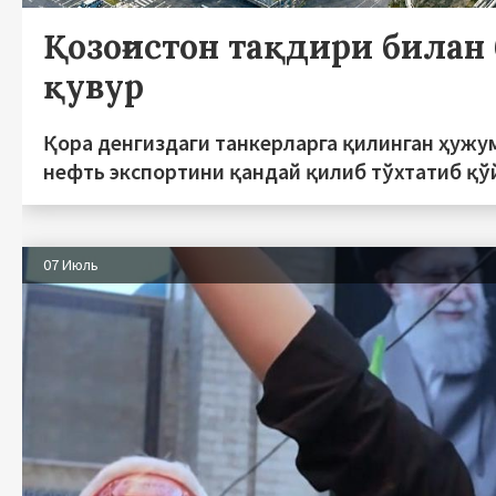
Қозоғистон тақдири билан 
қувур
Қора денгиздаги танкерларга қилинган ҳужу
нефть экспортини қандай қилиб тўхтатиб қў
07 Июль