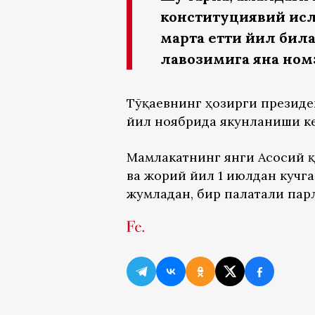
конституциявий исл
марта етти йил била
лавозимига яна ном
Тўқаевнинг ҳозирги президе
йил ноябрида якунланиши ке
Мамлакатнинг янги Асосий 
ва жорий йил 1 июлдан кучга
жумладан, бир палатали пар