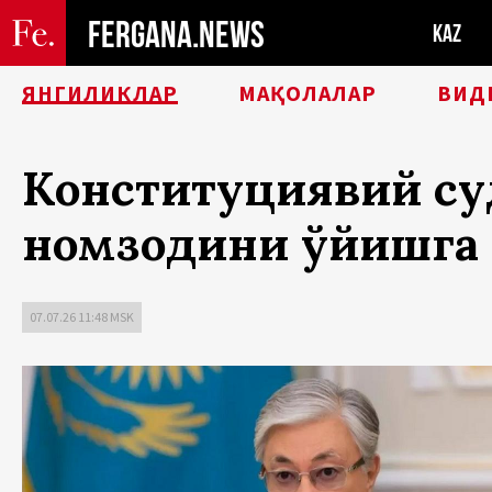
FERGANA.NEWS
KAZ
ЯНГИЛИКЛАР
МАҚОЛАЛАР
ВИД
Конституциявий суд
номзодини қўйишга 
07.07.26 11:48 MSK