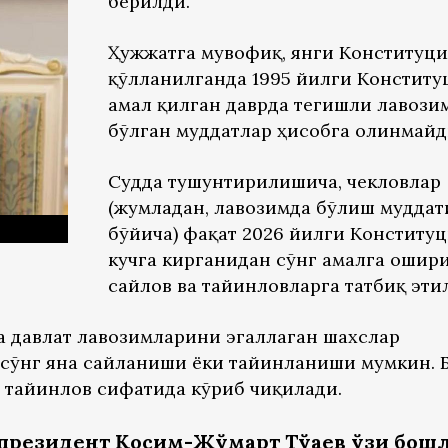
берилди.
Ҳужжатга мувофиқ, янги Конституци
қўлланилганда 1995 йилги Конститу
амал қилган даврда тегишли лавози
бўлган муддатлар ҳисобга олинмайд
Судда тушунтирилишича, чекловлар
(жумладан, лавозимда бўлиш муддат
бўйича) фақат 2026 йилги Конститу
кучга кирганидан сўнг амалга ошир
сайлов ва тайинловларга татбиқ эти
а давлат лавозимларини эгаллаган шахслар
сўнг яна сайланиши ёки тайинланиши мумкин. 
и тайинлов сифатида кўриб чиқилади.
и президент Қосим-Жўмарт Тўқаев ўзи бош