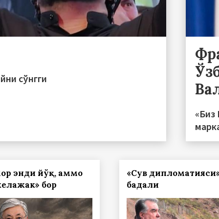
Фр
Ўз
ийни сўнгги
Ва
«Биз
марк
ор энди йўқ, аммо
«Сув дипломатияси
келажак» бор
бадали