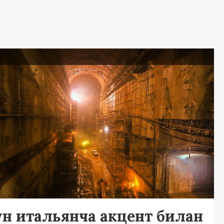
ь
ғун итальянча акцент билан