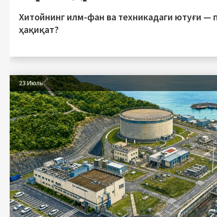
Хитойнинг илм-фан ва техникадаги ютуғи — 
ҳақиқат?
23 Июль