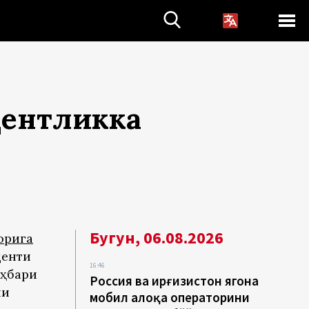
дентликка
Бугун, 06.08.2026
орига
денти
16:46
аҳбари
Россия ва Қирғизистон ягона
ни
мобил алоқа операторини