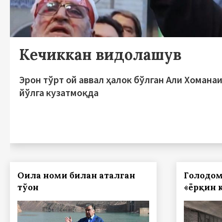
Кечиккан видолашув
Эрон тўрт ой аввал ҳалок бўлган Али Хомана
йўлга кузатмоқда
Оила номи билан аталган
Голодом
тўғон
«ёрқин 