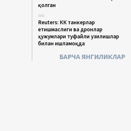
қолган
15:51
Reuters: КҚК танкерлар
етишмаслиги ва дронлар
ҳужумлари туфайли узилишлар
билан ишламоқда
БАРЧА ЯНГИЛИКЛАР