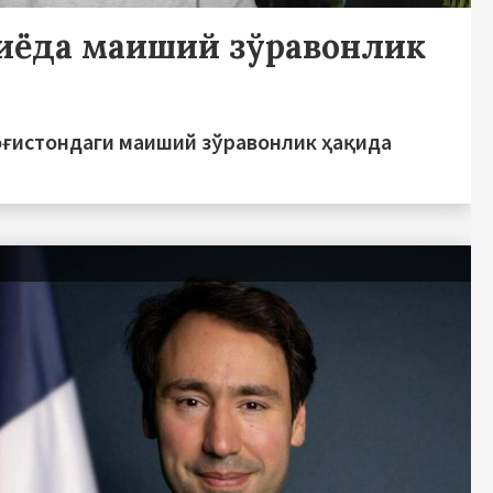
иёда маиший зўравонлик
оғистондаги маиший зўравонлик ҳақида
ь