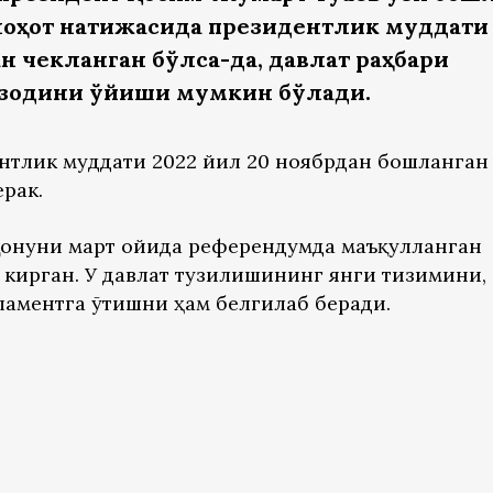
оҳот натижасида президентлик муддати
н чекланган бўлса-да, давлат раҳбари
зодини қўйиши мумкин бўлади.
нтлик муддати 2022 йил 20 ноябрдан бошланган 
рак.
қонуни март ойида референдумда маъқулланган
 кирган. У давлат тузилишининг янги тизимини,
ламентга ўтишни ҳам белгилаб беради.