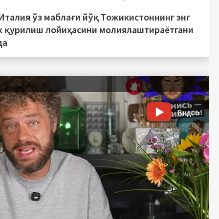
 Италия ўз маблағи йўқ Тожикистоннинг энг
к қурилиш лойиҳасини молиялаштираётгани
да
Видео