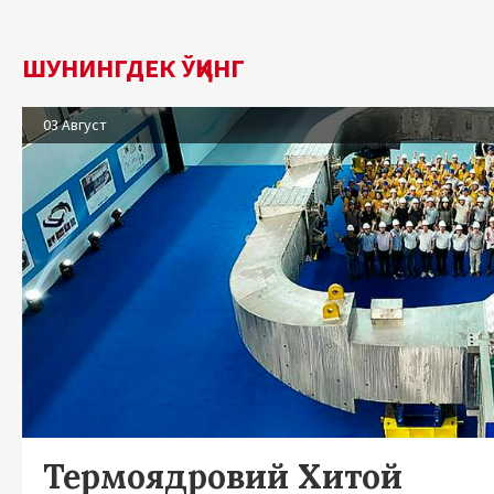
ШУНИНГДЕК ЎҚИНГ
03 Август
Термоядровий Хитой