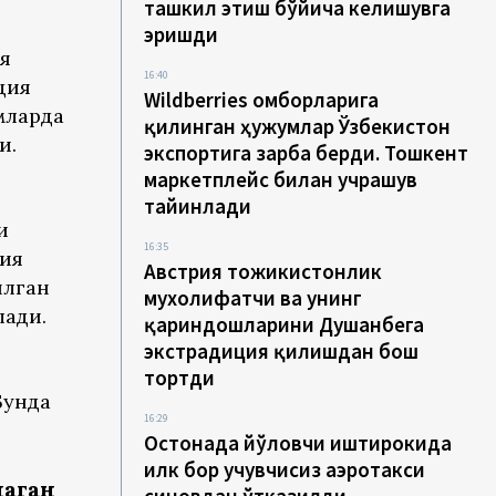
ташкил этиш бўйича келишувга
эришди
я
16:40
ция
Wildberries омборларига
мларда
қилинган ҳужумлар Ўзбекистон
и.
экспортига зарба берди. Тошкент
маркетплейс билан учрашув
тайинлади
и
16:35
ция
Австрия тожикистонлик
илган
мухолифатчи ва унинг
лади.
қариндошларини Душанбега
экстрадиция қилишдан бош
тортди
Бунда
16:29
Остонада йўловчи иштирокида
илк бор учувчисиз аэротакси
лаган