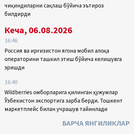
чиқиндиларни сақлаш бўйича эътироз
билдирди
Кеча, 06.08.2026
16:46
Россия ва Қирғизистон ягона мобил алоқа
операторини ташкил этиш бўйича келишувга
эришди
16:40
Wildberries омборларига қилинган ҳужумлар
Ўзбекистон экспортига зарба берди. Тошкент
маркетплейс билан учрашув тайинлади
БАРЧА ЯНГИЛИКЛАР