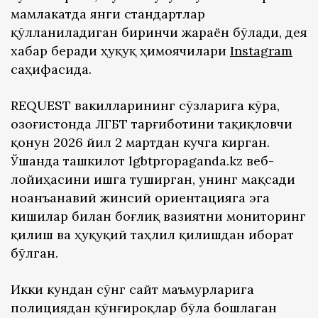
мамлакатда янги стандартлар
қўлланиладиган биринчи жараён бўлади, дея
хабар беради ҳуқуқ ҳимоячилари
Instagram
саҳифасида.
REQUEST вакилларининг сўзларига кўра,
Қозоғистонда ЛГБТ тарғиботини тақиқловчи
қонун 2026 йил 2 мартдан кучга кирган.
Ўшанда ташкилот lgbtpropaganda.kz веб-
лойиҳасини ишга туширган, унинг мақсади
ноанъанавий жинсий ориентацияга эга
кишилар билан боғлиқ вазиятни мониторинг
қилиш ва ҳуқуқий таҳлил қилишдан иборат
бўлган.
Икки кундан сўнг сайт маъмурларига
полициядан қўнғироқлар бўла бошлаган