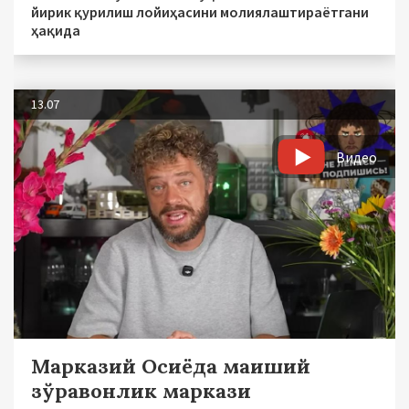
йирик қурилиш лойиҳасини молиялаштираётгани
ҳақида
13.07
Видео
Марказий Осиёда маиший
зўравонлик маркази