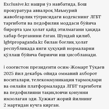
Exclusive.kz нашри ўз навбатида, Бош
прокуратура аввалроқ Маъмурий
жавобгарлик тўғрисидаги кодекснинг ЛГБТ
тарғиботи ва педофилия моддаси бўйича
бирорта ҳам ҳолат қайд этилмагани ҳақида
хабар берганини ёзган. Шундай қилиб,
lgbtpropaganda.kz билан боғлиқ ҳолат
республикада янги ҳуқуқий нормаларни
қўллаш бўйича биринчи иш ҳисобланади.
ℹ️ Қозоғистон президенти Қосим-Жомарт Тўқаев
2025 йил декабрь ойида оммавий ахборот
воситалари, телекоммуникация тармоқлари
ва онлайн платформаларда ЛГБТ тарғиботи
ва педофилияни тақиқловчи қонунни
имзолаган эди. Ҳужжат жорий йилнинг
2 мартидан кучга кирган.