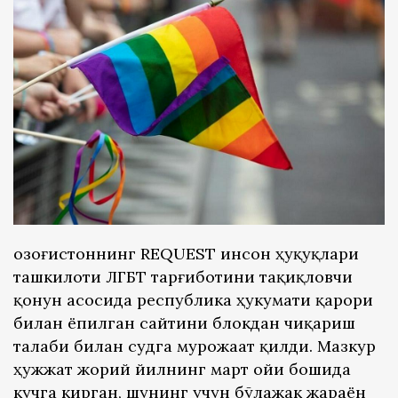
Қозоғистоннинг REQUEST инсон ҳуқуқлари
ташкилоти ЛГБТ тарғиботини тақиқловчи
қонун асосида республика ҳукумати қарори
билан ёпилган сайтини блокдан чиқариш
талаби билан судга мурожаат қилди. Мазкур
ҳужжат жорий йилнинг март ойи бошида
кучга кирган, шунинг учун бўлажак жараён