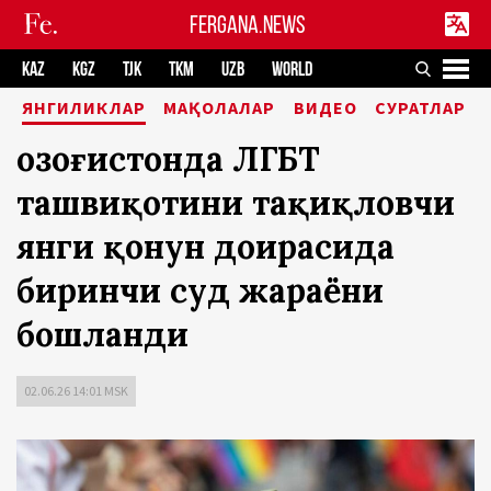
FERGANA.NEWS
KAZ
KGZ
TJK
TKM
UZB
WORLD
ЯНГИЛИКЛАР
МАҚОЛАЛАР
ВИДЕО
СУРАТЛАР
Қозоғистонда ЛГБТ
ташвиқотини тақиқловчи
янги қонун доирасида
биринчи суд жараёни
бошланди
02.06.26 14:01 MSK