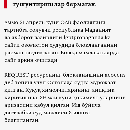
тушунтиришлар бермаган.
Аммо 21 апрель куни ОАВ фаолиятини
тартибга солувчи республика Маданият
ва ахборот вазирлиги lgbtpropaganda.kz
сайти Қозоғистон ҳудудида блокланганини
расман тасдиқлаган. Бошқа мамлакатларда
сайт эркин очилади.
REQUEST ресурснинг блокланишини асоссиз
деб топиш учун Остонада судга мурожаат
қилган. Ҳуқуқ ҳимоячиларининг аниқлик
киритишича, 29 май куни ҳокимият уларнинг
аризасини қабул қилган. Иш бўйича
дастлабки суд мажлиси 8 июнга
белгиланган.