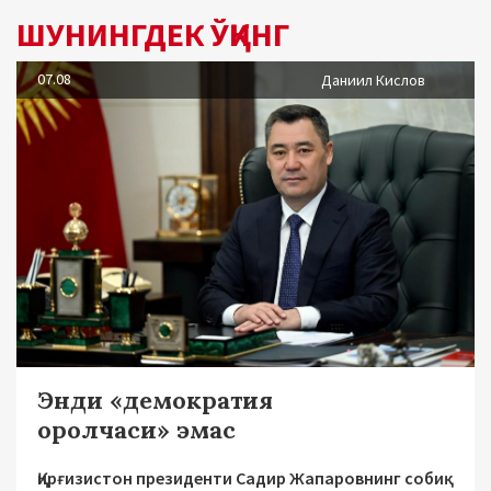
ШУНИНГДЕК ЎҚИНГ
07.08
Даниил Кислов
Энди «демократия
оролчаси» эмас
Қирғизистон президенти Садир Жапаровнинг собиқ