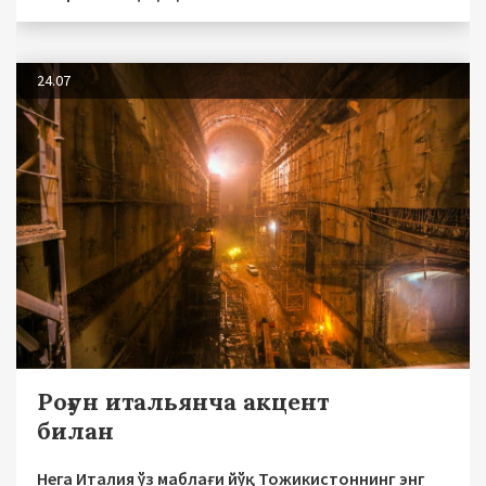
24.07
Роғун итальянча акцент
билан
Нега Италия ўз маблағи йўқ Тожикистоннинг энг