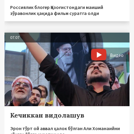
Россиялик блогер Қозоғистондаги маиший
зўравонлик ҳақида фильм суратга олди
07.07
Видео
Кечиккан видолашув
Эрон тўрт ой аввал ҳалок бўлган Али Хоманаийни