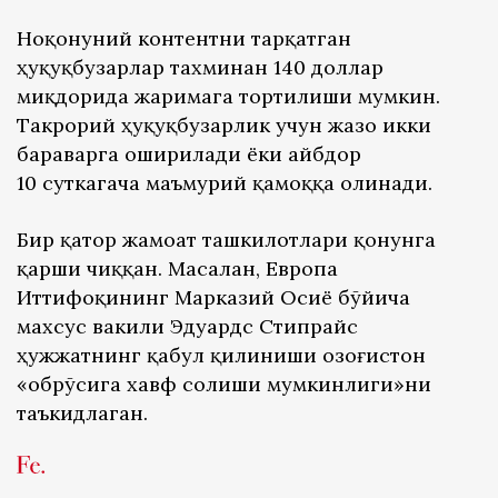
Ноқонуний контентни тарқатган
ҳуқуқбузарлар тахминан 140 доллар
миқдорида жаримага тортилиши мумкин.
Такрорий ҳуқуқбузарлик учун жазо икки
бараварга оширилади ёки айбдор
10 суткагача маъмурий қамоққа олинади.
Бир қатор жамоат ташкилотлари қонунга
қарши чиққан. Масалан, Европа
Иттифоқининг Марказий Осиё бўйича
махсус вакили Эдуардс Стипрайс
ҳужжатнинг қабул қилиниши Қозоғистон
«обрўсига хавф солиши мумкинлиги»ни
таъкидлаган.