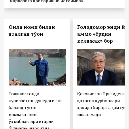
марказига қайтаришни истаймиз»
Оила номи билан
Голодомор энди йў
аталган тўғон
аммо «ёрқин
келажак» бор
Тожикистонда
Қозоғистон Президенти
қурилаётган дунёдаги энг
қатағон қурбонлари
баланд тўғон
ҳақида бирорта ҳам сўз
мамлакатнинг
ишлатмади
ўз маблағлари етарли
бўлмаган шароитда