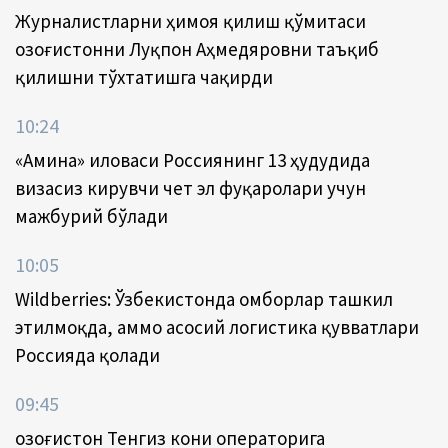
Журналистларни ҳимоя қилиш қўмитаси
Қозоғистонни Луқпон Аҳмедяровни таъқиб
қилишни тўхтатишга чақирди
10:24
«Амина» иловаси Россиянинг 13 ҳудудида
визасиз кирувчи чет эл фуқаролари учун
мажбурий бўлади
10:05
Wildberries: Ўзбекистонда омборлар ташкил
этилмоқда, аммо асосий логистика қувватлари
Россияда қолади
09:45
Қозоғистон Тенгиз кони операторига