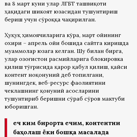
ва 8 март куни улар ЛГБТ ташвиқоти
ҳақидаги шикоят юзасидан тушунтириш
бериш учун сўроққа чақирилган.
Ҳуқуқ ҳимоячиларига кўра, март ойининг
охири – апрель ойи бошида сайтга киришда
муаммолар юзага келган. Шу билан бирга,
улар Қозоғистон расмийларига блокировка
қилиш тўғрисида қарор қабул қилиш, қайси
контент ноқонуний деб топилгани,
шунингдек, веб-ресурс фаолиятини
чеклашнинг қонуний асосларини
тушунтириб беришни сўраб сўров мактуби
юборишган.
Ҳеч ким бирорта ечим, контентни
баҳолаш ёки бошқа масалада