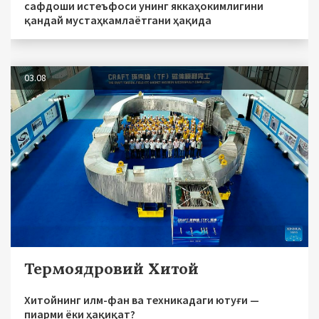
сафдоши истеъфоси унинг яккаҳокимлигини
қандай мустаҳкамлаётгани ҳақида
03.08
Термоядровий Хитой
Хитойнинг илм-фан ва техникадаги ютуғи —
пиарми ёки ҳақиқат?