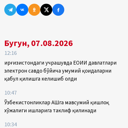
Бугун, 07.08.2026
12:16
Қирғизистондаги учрашувда ЕОИИ давлатлари
электрон савдо бўйича умумий қоидаларни
қабул қилишга келишиб олди
10:47
Ўзбекистонликлар АҚШга мавсумий қишлоқ
хўжалиги ишларига таклиф қилинади
10:34