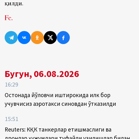
қилди.
Бугун, 06.08.2026
16:29
Остонада йўловчи иштирокида илк бор
учувчисиз аэротакси синовдан ўтказилди
15:51
Reuters: КҚК танкерлар етишмаслиги ва
дронлар ҳужумлари туфайли узилишлар билан