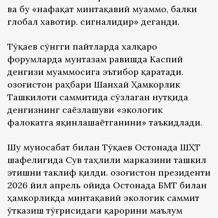
ва бу «нафақат минтақавий муаммо, балки
глобал хавотир. сигналидир» деганди.
Тўқаев сўнгги пайтларда халқаро
форумларда мунтазам равишда Каспий
денгизи муаммосига эътибор қаратади.
Қозоғистон раҳбари Шанхай Ҳамкорлик
Ташкилоти саммитида сўзлаган нутқида
денгизнинг саёзлашуви «экологик
фалокатга яқинлашаётганини» таъкидлади.
Шу муносабат билан Тўқаев Остонада ШҲТ
шафелигида Сув таҳлили марказини ташкил
этишни таклиф қилди. Қозоғистон президенти
2026 йил апрель ойида Остонада БМТ билан
ҳамкорликда минтақавий экологик саммит
ўтказиш тўғрисидаги қарорини маълум