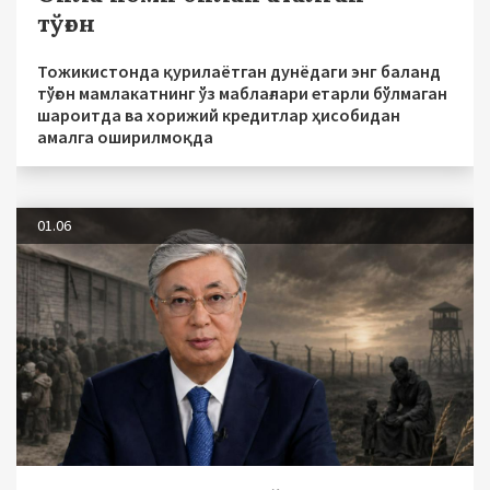
тўғон
Тожикистонда қурилаётган дунёдаги энг баланд
тўғон мамлакатнинг ўз маблағлари етарли бўлмаган
шароитда ва хорижий кредитлар ҳисобидан
амалга оширилмоқда
01.06