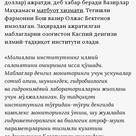
доллар) ажратди, деб хабар беради Вазирлар
Маҳкамаси
матбуот хизмати
. Тегишли
фармонни Бош вазир Олжас Бектенов
имзолаган. Заҳирадан ажратилган
маблағларни Қозоғистон Каспий денгизи
илмий-тадқиқот институти олади.
«Молиялаш институтнинг илмий
салоҳиятини оширишга ҳисса қўшади.
Маблағлар денгиз мониторинги учун ускуналар
сотиб олиш, шунингдек, гидробиологик
ва гидрокимёвий лабораторияларни жиҳозлаш
учун мўлжалланган.
Бу тадқиқот
институтига тўғридан-тўғри денгизда
комплекс мониторингга ўтиш, шу жумладан
гидрометеорологик ва биологик атроф-муҳит
параметрларини тизимли кузатиш