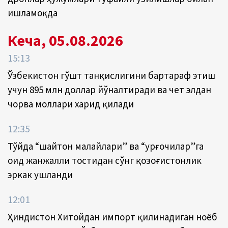
ишламоқда
Кеча, 05.08.2026
15:13
Ўзбекистон гўшт танқислигини бартараф этиш
учун 895 млн доллар йўналтиради ва чет элдан
чорва моллари харид қилади
12:35
Тўйда “шайтон малайлари” ва “урғочилар”га
оид жанжалли тостидан сўнг қозоғистонлик
эркак ушланди
12:01
Ҳиндистон Хитойдан импорт қилинадиган ноёб