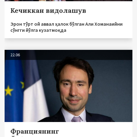
Кечиккан видолашув
Эрон тўрт ой аввал ҳалок бўлган Али Хоманаийни
сўнгги йўлга кузатмоқда
22.06
Франциянинг