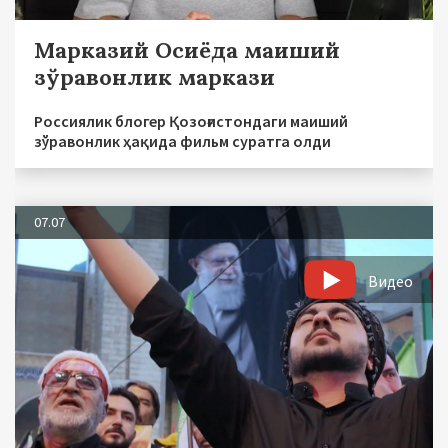
Марказий Осиёда маиший
зўравонлик маркази
Россиялик блогер Қозоғистондаги маиший
зўравонлик ҳақида фильм суратга олди
07.07
Видео