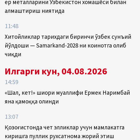
ер металларини Ўзбекистон хомашёси билан
алмаштириш ниятида
11:48
Хитойликлар тарихдаги биринчи ўзбек сунъий
йўлдоши — Samarkand-2028 ни коинотга олиб
чиқди
Илгарги кун, 04.08.2026
14:59
«Шал, кет!» шиори муаллифи Ермек Наримбай
яна қамоққа олинди
13:07
Қозоғистонда чет элликлар учун мамлакатга
киришга пуллик рухсатнома жорий этиш