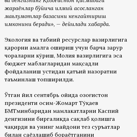
ва денгизнинг Қозоғистон қисмидаги
жараёнлар бўйича илмий асосланган
маълумотлар базасини кенгайтириш
имконини беради», —
дейилади хабарда.
Экология ва табиий ресурслар вазирлигига
қарорни амалга ошириш учун барча зарур
чораларни кўриш, Молия вазирлигига эса
бюджет маблағларидан мақсадли
фойдаланиш устидан қатъий назоратни
таъминлаш топширилди.
Ўтган йил сентябрь ойида Қозоғистон
президенти Қосим-Жомарт Тўқаев
БМТминбаридан мамлакатларни Каспий
денгизини биргаликда сақлаб қолишга
чақирди ва унинг майдони тез суръатлар
билан саёзлашиб бораётганини