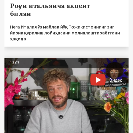
Роғун итальянча акцент
билан
Нега Италия ўз маблағи йўқ Тожикистоннинг энг
йирик қурилиш лойиҳасини молиялаштираётгани
ҳақида
13.07
Видео