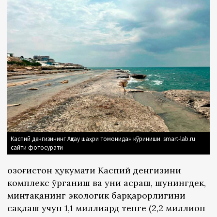
Каспий денгизининг Ақтау шаҳри томонидан кўриниши. smart-lab.ru
сайти фотосурати
Қозоғистон ҳукумати Каспий денгизини
комплекс ўрганиш ва уни асраш, шунингдек,
минтақанинг экологик барқарорлигини
сақлаш учун 1,1 миллиард тенге (2,2 миллион