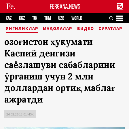
FERGANA.NEWS
KAZ
KGZ
TJK
TKM
UZB
WORLD
ЯНГИЛИКЛАР
МАҚОЛАЛАР
ВИДЕО
СУРАТЛАР
Қозоғистон ҳукумати
Каспий денгизи
саёзлашуви сабабларини
ўрганиш учун 2 млн
доллардан ортиқ маблағ
ажратди
24.02.26 13:01 MSK