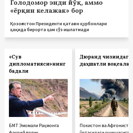
Голодомор энди йўқ, аммо
«ёрқин келажак» бор
Қозоғистон Президенти қатағон қурбонлари
ҳақида бирорта ҳам сўз ишлатмади
«Сув
Дюранд чизиғидаги
дипломатияси»нинг
даҳшатли воқеалар
бадали
БМТ Эмомали Раҳмонга
Покистон ва Афғонисто
фахрий ёрлиқ
ўртасидаги очиқчасига