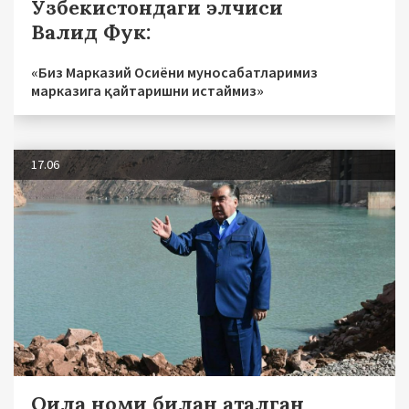
Ўзбекистондаги элчиси
Валид Фук:
«Биз Марказий Осиёни муносабатларимиз
марказига қайтаришни истаймиз»
17.06
Оила номи билан аталган