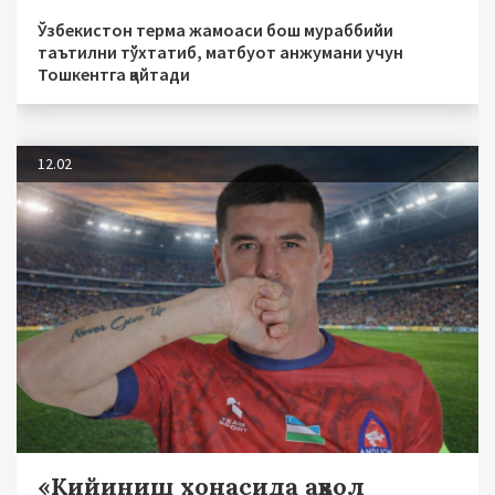
Ўзбекистон терма жамоаси бош мураббийи
таътилни тўхтатиб, матбуот анжумани учун
Тошкентга қайтади
12.02
«Кийиниш хонасида аҳвол