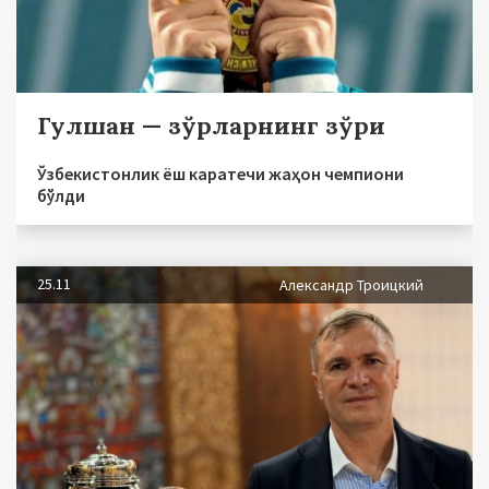
Гулшан — зўрларнинг зўри
Ўзбекистонлик ёш каратечи жаҳон чемпиони
бўлди
25.11
Александр Троицкий