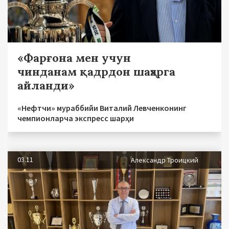
«Фарғона мен учун
чинданам қадрдон шаҳарга
айланди»
«Нефтчи» мураббийи Виталий Левченконинг
чемпионларча экспресс шарҳи
03.11
Александр Троицкий