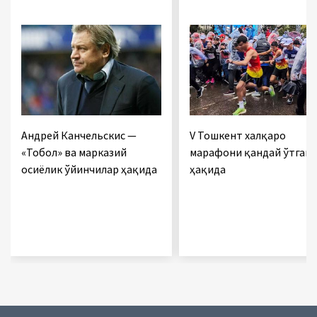
Андрей Канчельскис —
V Тошкент халқаро
«Тобол» ва марказий
марафони қандай ўтган
осиёлик ўйинчилар ҳақида
ҳақида