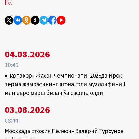
04.08.2026
10:46
«Пахтакор» Жаҳон чемпионати–2026да Ироқ
терма жамоасининг ягона голи муаллифини 1
млн евро маош билан ўз сафига олди
03.08.2026
08:44
Москвада «тожик Пелеси» Валерий Турсунов