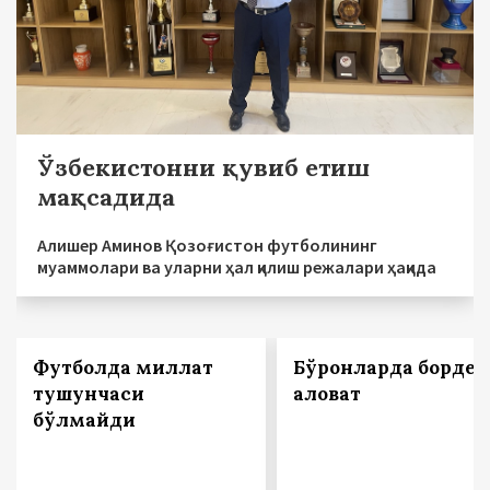
Ўзбекистонни қувиб етиш
мақсадида
Алишер Аминов Қозоғистон футболининг
муаммолари ва уларни ҳал қилиш режалари ҳақида
Футболда миллат
Бўронларда бордек
тушунчаси
ҳаловат
бўлмайди