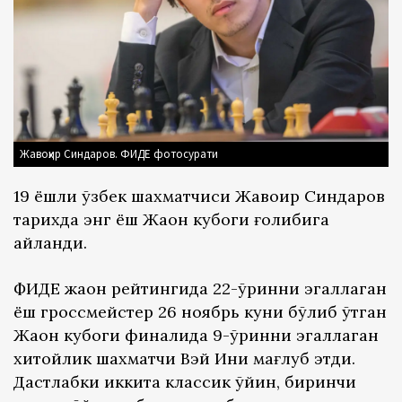
Жавоҳир Синдаров. ФИДЕ фотосурати
19 ёшли ўзбек шахматчиси Жавоҳир Синдаров
тарихда энг ёш Жаҳон кубоги ғолибига
айланди.
ФИДE жаҳон рейтингида 22-ўринни эгаллаган
ёш гроссмейстер 26 ноябрь куни бўлиб ўтган
Жаҳон кубоги финалида 9-ўринни эгаллаган
хитойлик шахматчи Вэй Ини мағлуб этди.
Дастлабки иккита классик ўйин, биринчи