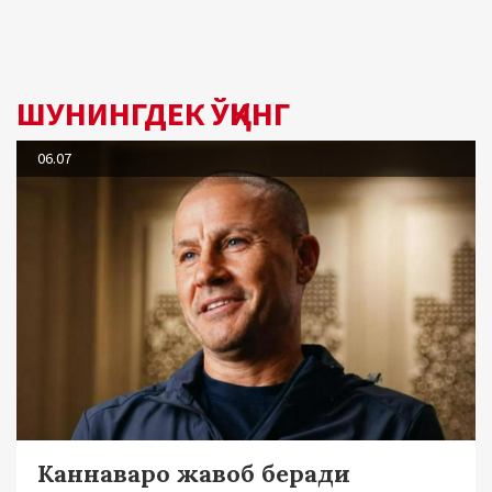
ШУНИНГДЕК ЎҚИНГ
06.07
Каннаваро жавоб беради