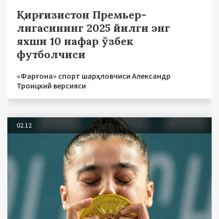
Қирғизистон Премьер-
лигасининг 2025 йилги энг
яхши 10 нафар ўзбек
футболчиси
«Фарғона» спорт шарҳловчиси Александр
Троицкий версияси
02.12