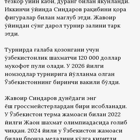
тезкор ўйин каби, дуранг билан якунланди.
Иккинчи ўйинда Синдаров рақибини қора
фигуралар билан мағлуб этди. Жавоҳир
ўйиндан сўнг дарҳол турнир залини тарк
этди.
Турнирда ғалаба қозонгани учун
ўзбекистонлик шахматчи 120 000 доллар
мукофот пули олади. У 2026 йилги
номзодлар турнирига йўлланма олган
Ўзбекистоннинг биринчи вакили бўлди.
Жавоҳир Синдаров дунёдаги энг
ёш гроссмейстерлардан бири ҳисобланади.
У Ўзбекистон терма жамоаси билан 2022
йилги Жаҳон шахмат олимпиадасида ғолиб
чиққан. 2024 йили у Ўзбекистон жамоаси
билан бронза медалини қўлга киритди,