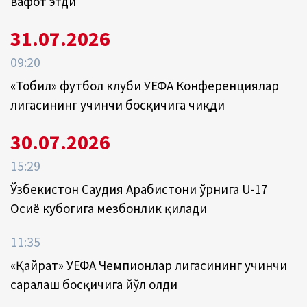
вафот этди
31.07.2026
09:20
«Тобил» футбол клуби УЕФА Конференциялар
лигасининг учинчи босқичига чиқди
30.07.2026
15:29
Ўзбекистон Саудия Арабистони ўрнига U-17
Осиё кубогига мезбонлик қилади
11:35
«Қайрат» УЕФА Чемпионлар лигасининг учинчи
саралаш босқичига йўл олди