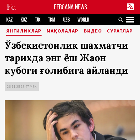
FERGANA.NEWS
KAZ
KGZ
TJK
TKM
UZB
WORLD
ЯНГИЛИКЛАР
МАҚОЛАЛАР
ВИДЕО
СУРАТЛАР
Ўзбекистонлик шахматчи
тарихда энг ёш Жаҳон
кубоги ғолибига айланди
26.11.25 15:47 MSK