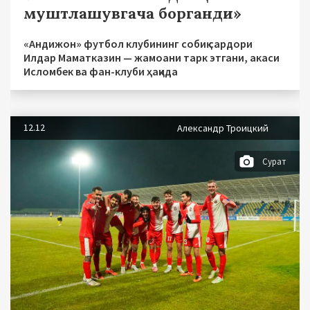
муштлашувгача борганди»
«Андижон» футбол клубининг собиқ сардори
Илдар Маматказин — жамоани тарк этгани, акаси
Исломбек ва фан-клуби ҳақида
12.12
Александр Троицкий
Сурат