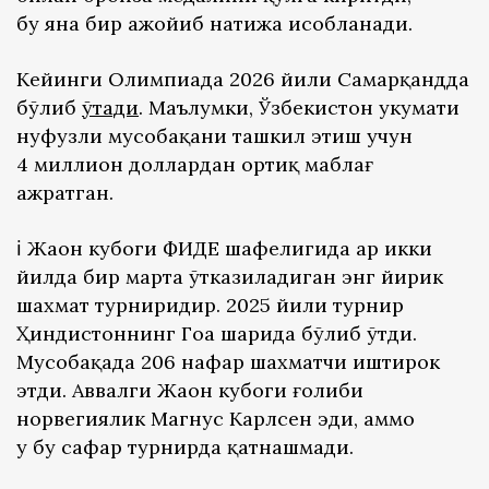
бу яна бир ажойиб натижа ҳисобланади.
Кейинги Олимпиада 2026 йили Самарқандда
бўлиб
ўтади
. Маълумки, Ўзбекистон ҳукумати
нуфузли мусобақани ташкил этиш учун
4 миллион доллардан ортиқ маблағ
ажратган.
ℹ️ Жаҳон кубоги ФИДE шафелигида ҳар икки
йилда бир марта ўтказиладиган энг йирик
шахмат турниридир. 2025 йили турнир
Ҳиндистоннинг Гоа шаҳрида бўлиб ўтди.
Мусобақада 206 нафар шахматчи иштирок
этди. Аввалги Жаҳон кубоги ғолиби
норвегиялик Магнус Карлсен эди, аммо
у бу сафар турнирда қатнашмади.