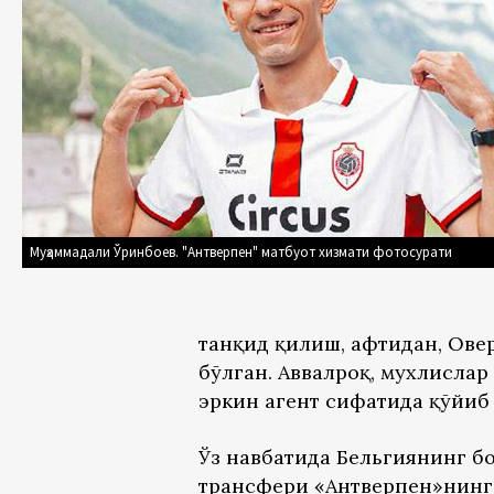
Муҳаммадали Ўринбоев. "Антверпен" матбуот хизмати фотосурати
танқид қилиш, афтидан, Ов
бўлган. Аввалроқ, мухлислар
эркин агент сифатида қўйиб
Ўз навбатида Бельгиянинг б
трансфери «Антверпен»нинг 