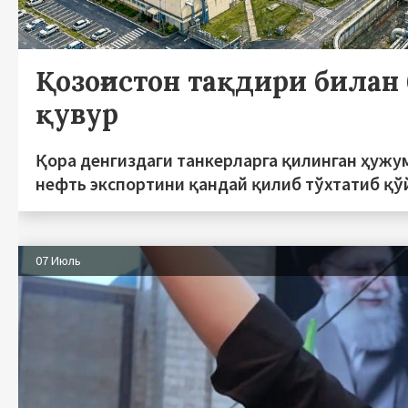
Қозоғистон тақдири билан 
қувур
Қора денгиздаги танкерларга қилинган ҳужу
нефть экспортини қандай қилиб тўхтатиб қў
07 Июль