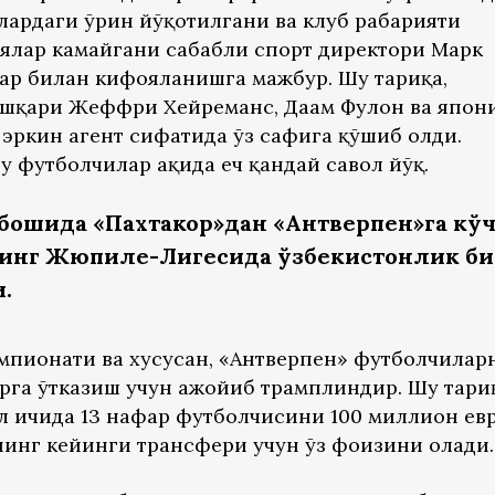
лардаги ўрин йўқотилгани ва клуб раҳбарияти
ялар камайгани сабабли спорт директори Марк
ар билан кифояланишга мажбур. Шу тариқа,
ашқари Жеффри Хейреманс, Даам Фулон ва япон
эркин агент сифатида ўз сафига қўшиб олди.
 футболчилар ҳақида ҳеч қандай савол йўқ.
бошида «Пахтакор»дан «Антверпен»га кў
янинг Жюпиле-Лигесида ўзбекистонлик б
.
емпионати ва хусусан, «Антверпен» футболчилар
рга ўтказиш учун ажойиб трамплиндир. Шу тариқ
л ичида 13 нафар футболчисини 100 миллион ев
нинг кейинги трансфери учун ўз фоизини олади.