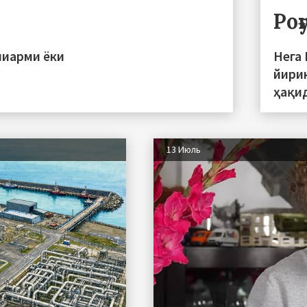
Ро
пиарми ёки
Нега
йири
ҳақи
13 Июль