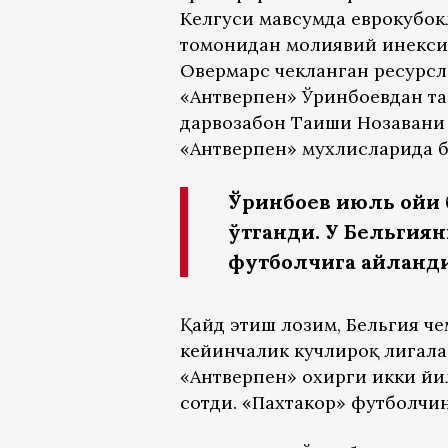
Келгуси мавсумда еврокубок
томонидан молиявий инекси
Овермарс чекланган ресурсл
«Антверпен» Ўринбоевдан т
дарвозабон Таиши Нозавани 
«Антверпен» мухлисларида бу
Ўринбоев июль ойи 
ўтганди. У Бельги
футболчига айланди
Қайд этиш лозим, Бельгия ч
кейинчалик кучлироқ лигала
«Антверпен» охирги икки йи
сотди. «Пахтакор» футболчи