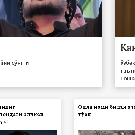
Ка
ийни сўнгги
Ўзбе
таът
Тошк
янинг
Оила номи билан ат
тондаги элчиси
тўғон
ук: