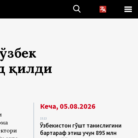
ўзбек
д қилди
Кеча, 05.08.2026
и
15:13
ома
Ўзбекистон гўшт танқислигини
ектори
бартараф этиш учун 895 млн