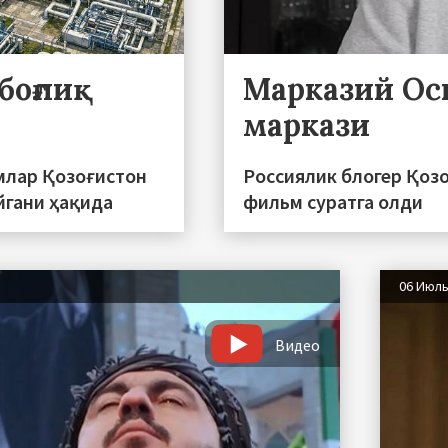
боғлиқ
Марказий Ос
маркази
млар Қозоғистон
Россиялик блогер Қоз
йгани ҳақида
фильм суратга олди
06 Июл
Видео