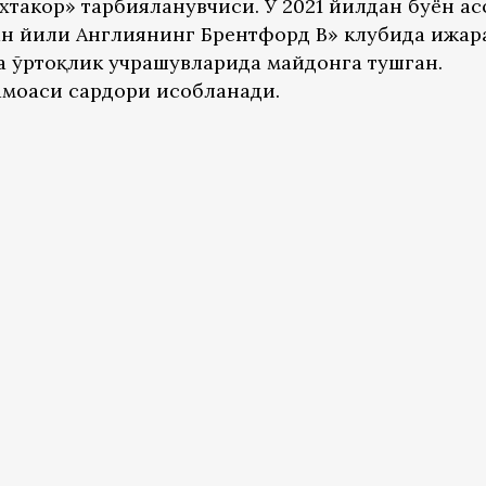
хтакор» тарбияланувчиси. У 2021 йилдан буён а
ан йили Англиянинг Брентфорд B» клубида ижар
та ўртоқлик учрашувларида майдонга тушган.
моаси сардори ҳисобланади.