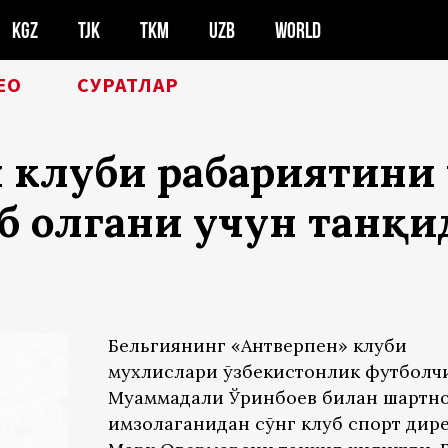
KGZ
TJK
TKM
UZB
WORLD
ЕО
СУРАТЛАР
клуби раҳбариятини 
б олгани учун танқи
Бельгиянинг «Антверпен» клуби
мухлислари ўзбекистонлик футболч
Муҳаммадали Ўринбоев билан шартн
имзолаганидан сўнг клуб спорт дир