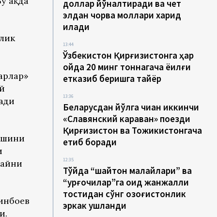
 ҳақда
доллар йўналтиради ва чет
элдан чорва моллари харид
қилади
ллик
13:44
Ўзбекистон Қирғизистонга ҳар
ойда 20 минг тоннагача ёқилғи
арлар»
етказиб беришга тайёр
й
13:36
ади
Беларусдан йўлга чиққан иккинчи
«Славянский караван» поезди
Қирғизистон ва Тожикистонгача
ишини
етиб боради
и
12:35
тайни
Тўйда “шайтон малайлари” ва
“урғочилар”га оид жанжалли
тостидан сўнг қозоғистонлик
ринбоев
эркак ушланди
и.