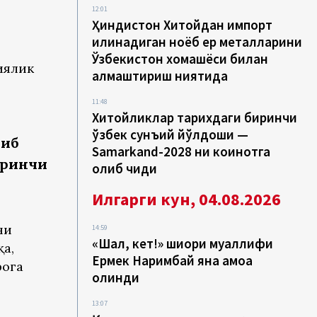
12:01
Ҳиндистон Хитойдан импорт
қилинадиган ноёб ер металларини
Ўзбекистон хомашёси билан
иялик
алмаштириш ниятида
11:48
Хитойликлар тарихдаги биринчи
ўзбек сунъий йўлдоши —
чиб
Samarkand-2028 ни коинотга
иринчи
олиб чиқди
Илгарги кун, 04.08.2026
ни
14:59
«Шал, кет!» шиори муаллифи
а,
Ермек Наримбай яна қамоққа
рога
олинди
13:07