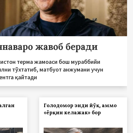
ннаваро жавоб беради
кистон терма жамоаси бош мураббийи
илни тўхтатиб, матбуот анжумани учун
ентга қайтади
алган
Голодомор энди йўқ, аммо
«ёрқин келажак» бор