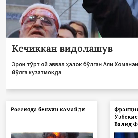
Кечиккан видолашув
Эрон тўрт ой аввал ҳалок бўлган Али Хомана
йўлга кузатмоқда
Россияда бензин камайди
Франци
Ўзбекис
Валид Ф