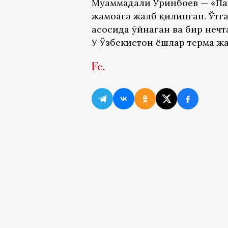
Муҳаммадали Ўринбоев — «Па
жамоага жалб қилинган. Ўтг
асосида ўйнаган ва бир неч
У Ўзбекистон ёшлар терма жа