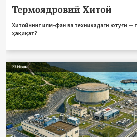
Термоядровий Хитой
Хитойнинг илм-фан ва техникадаги ютуғи — 
ҳақиқат?
23 Июль