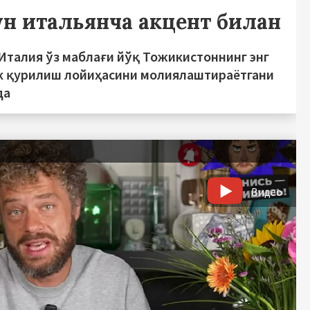
ғун итальянча акцент билан
 Италия ўз маблағи йўқ Тожикистоннинг энг
к қурилиш лойиҳасини молиялаштираётгани
да
Видео