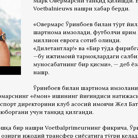
Марк Овермарсни танқид қилишди. Бу
Voetbalnieuws нашри хабар берди.
«Овермарс Ўринбоев билан тўрт йи
шартнома имзолади, футболчи ярим
миллион еврога сотиб олинди.
«Дилетантлар!» ва «Бир тўда фирибг
—бу ижтимоий тармоқлардаги салби
муносабатнинг бир қисми», — деб ёз
нашр.
Ўринбоев билан шартнома имзолан
ермарснинг «ёмон» ишининг йиғиндиси натижас
 спорт директорини клуб асосий ҳимоячи Жел Ба
 юборгани учун танқид қилганди.
ошқа бир нашри Voetbalprimeurнинг фикрича, Ў
ҳозирги ижодий трансфер сиёсатига тўғри келад