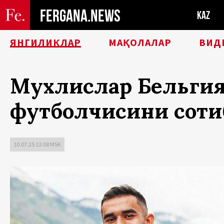
FERGANA.NEWS
KAZ
ЯНГИЛИКЛАР
МАҚОЛАЛАР
ВИД
Мухлислар Бельгия 
футболчисини соти
10.07.25 13:08 MSK