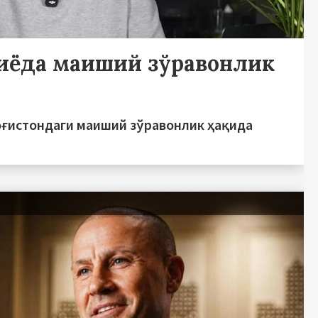
иёда маиший зўравонлик
оғистондаги маиший зўравонлик ҳақида
ь