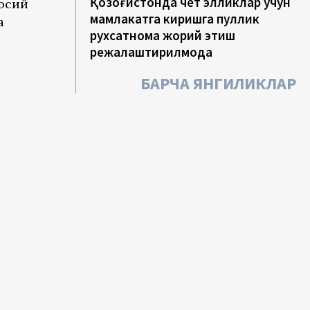
Қозоғистонда чет элликлар учун
сосий
мамлакатга киришга пуллик
а
рухсатнома жорий этиш
режалаштирилмоқда
БАРЧА ЯНГИЛИКЛАР