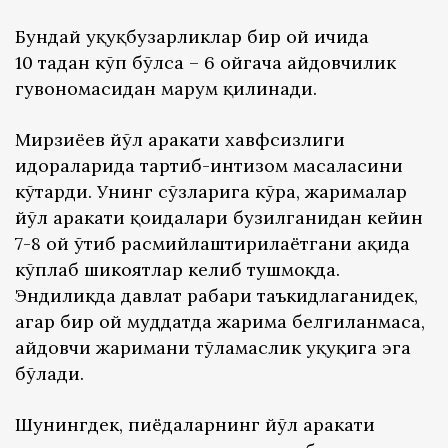
Бундай ҳуқуқбузарликлар бир ой ичида
10 тадан кўп бўлса – 6 ойгача ҳайдовчилик
гувоҳномасидан маҳрум қилинади.
Мирзиёев йўл ҳаракати хавфсизлиги
идораларида тартиб-интизом масаласини
кўтарди. Унинг сўзларига кўра, жарималар
йўл ҳаракати қоидалари бузилганидан кейин
7-8 ой ўтиб расмийлаштирилаётгани ҳақида
кўплаб шикоятлар келиб тушмоқда.
Эндиликда давлат раҳбари таъкидлаганидек,
агар бир ой муддатда жарима белгиланмаса,
ҳайдовчи жаримани тўламаслик ҳуқуқига эга
бўлади.
Шунингдек, пиёдаларнинг йўл ҳаракати