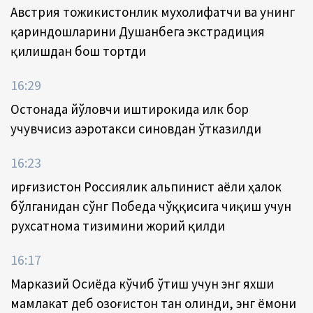
Австрия тожикистонлик мухолифатчи ва унинг
қариндошларини Душанбега экстрадиция
қилишдан бош тортди
16:29
Остонада йўловчи иштирокида илк бор
учувчисиз аэротакси синовдан ўтказилди
16:23
Қирғизистон Россиялик альпинист аёли ҳалок
бўлганидан сўнг Победа чўққисига чиқиш учун
рухсатнома тизимини жорий қилди
16:17
Марказий Осиёда кўчиб ўтиш учун энг яхши
мамлакат деб Қозоғистон тан олинди, энг ёмони