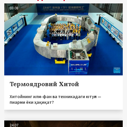
03.08
Термоядровий Хитой
Хитойнинг илм-фан ва техникадаги ютуғи —
пиарми ёки ҳақиқат?
24.07