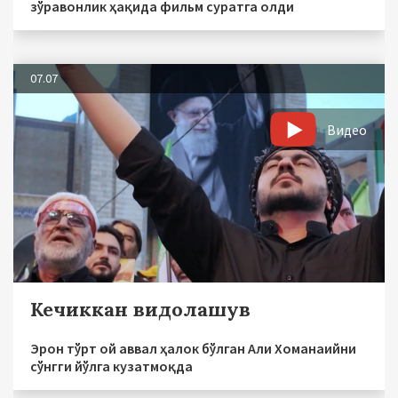
зўравонлик ҳақида фильм суратга олди
07.07
Видео
Кечиккан видолашув
Эрон тўрт ой аввал ҳалок бўлган Али Хоманаийни
сўнгги йўлга кузатмоқда