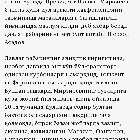
этган. Бу ҳақда Президент Шавкат Мирзиёев
8 июль куни йўл ҳаракати хавфсизлигини
таъминлаш масалаларига бағишланган
йиғилишда маълум қилди, деб хабар берди
давлат раҳбарининг матбуот котиби Шерзод
Асадов.
Давлат раҳбарининг аниқлик киритишича,
ҳисобот даврида энг кўп йўл-транспорт
ҳодисаси қурбонлари Самарқанд, Тошкент
ва Фарғона вилоятларида қайд этилган.
Бундан ташқари, Мирзиёевнинг сўзларига
кўра, жорий йил январь-июнь ойларида
20 та туманда йўлларда содир бўлган
бахтсиз ҳодисалар сони юқорилигича
қолмоқда, бироқ баъзи жойларда вазият,
аксинча, яхшиланган. Масалан, Оҳангарон,
Нурафшон, Ширин ва Хонобод шаҳарларида