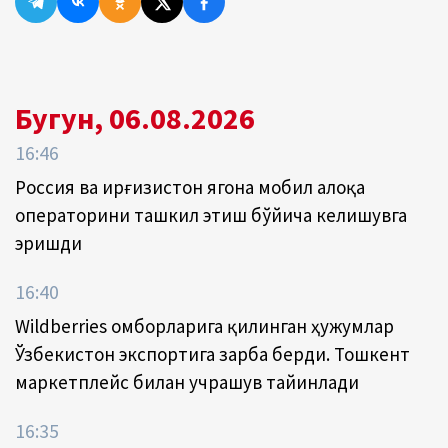
Бугун, 06.08.2026
16:46
Россия ва Қирғизистон ягона мобил алоқа
операторини ташкил этиш бўйича келишувга
эришди
16:40
Wildberries омборларига қилинган ҳужумлар
Ўзбекистон экспортига зарба берди. Тошкент
маркетплейс билан учрашув тайинлади
16:35