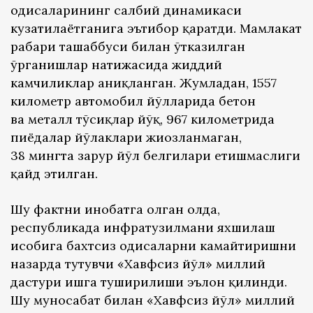
ҳодисаларининг салбий динамикаси
кузатилаётганига эътибор қаратди. Мамлакат
раҳбари ташаббуси билан ўтказилган
ўрганишлар натижасида жиддий
камчиликлар аниқланган. Жумладан, 1557
километр автомобил йўлларида бетон
ва металл тўсиқлар йўқ, 967 километрида
пиёдалар йўлаклари жиҳозланмаган,
38 мингта зарур йўл белгилари етишмаслиги
қайд этилган.
Шу фактни инобатга олган ҳолда,
республикада инфратузилмани яхшилаш
ҳисобига бахтсиз ҳодисаларни камайтиришни
назарда тутувчи «Хавфсиз йўл» миллий
дастури ишга туширилиши эълон қилинди.
Шу муносабат билан «Хавфсиз йўл» миллий