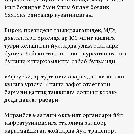
йил бошидан буён ўлим билан боғлиқ
бахтсиз ҳодисалар кузатилмаган.
Бироқ, президент таъкидлаганидек, МДҲ
давлатлари орасида ҳар 100 минг кишига
тўғри келадиган йўлларда ўлим ҳолатлари
бўйича Ўзбекистон энг паст кўрсаткичга эга
бўлиши хотиржамликка сабаб бўлмайди.
«Афсуски, ҳар тўртинчи аварияда 1 киши ёки
кунига ўртача 6 киши вафот этаётгани
барчани қаттиқ ташвишга солиши керак», —
деди давлат раҳбари.
Мирзиёев маҳаллий ҳокимият органлари йўл
инфратузилмасига етарлича эътибор
қаратмайдиган жойларда йўл-транспорт