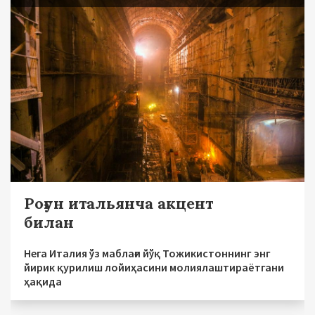
Роғун итальянча акцент
билан
Нега Италия ўз маблағи йўқ Тожикистоннинг энг
йирик қурилиш лойиҳасини молиялаштираётгани
ҳақида