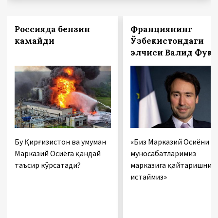
Россияда бензин
Франциянинг
камайди
Ўзбекистондаги
элчиси Валид Фук:
Бу Қирғизистон ва умуман
«Биз Марказий Осиёни
Марказий Осиёга қандай
муносабатларимиз
таъсир кўрсатади?
марказига қайтаришни
истаймиз»