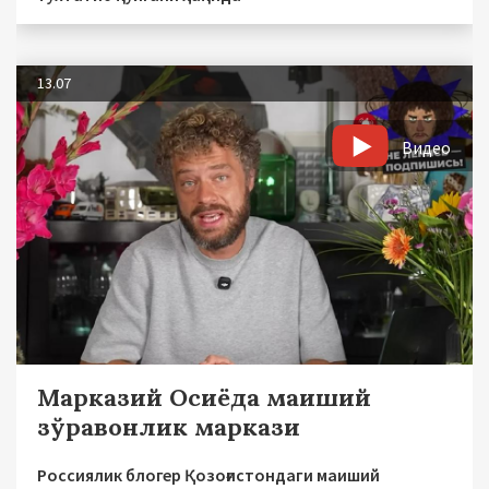
13.07
Видео
Марказий Осиёда маиший
зўравонлик маркази
Россиялик блогер Қозоғистондаги маиший