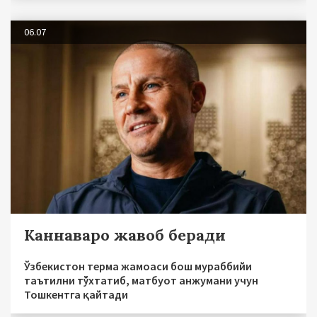
06.07
Каннаваро жавоб беради
Ўзбекистон терма жамоаси бош мураббийи
таътилни тўхтатиб, матбуот анжумани учун
Тошкентга қайтади