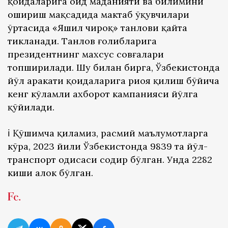
қоидаларига оид маданияти ва билимини
ошириш мақсадида мактаб ўқувчилари
ўртасида «Яшил чироқ» танлови қайта
тикланади. Танлов ғолибларига
президентнинг махсус совғалари
топширилади. Шу билан бирга, Ўзбекистонда
йўл ҳаракати қоидаларига риоя қилиш бўйича
кенг кўламли ахборот кампанияси йўлга
қўйилади.
ℹ️ Қўшимча қиламиз, расмий маълумотларга
кўра, 2023 йили Ўзбекистонда 9839 та йўл-
транспорт ҳодисаси содир бўлган. Унда 2282
киши ҳалок бўлган.