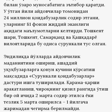
билан ўзаро муносабатига эътибор қаратди.
У ўтган йили ҳайдовчилар томонидан
24 миллион қоидабузарлик содир этгани,
уларнинг 81 фоизи жиддий эканлиги
ҳақидаги маълумотларни келтирди. Тошкент
шаҳри, Тошкент, Самарқанд ва Қашқадарё
вилоятларида бу ҳодиса сурункали тус олган.
Эндиликда йўлларда ҳайдовчилик
маданиятини ошириш, ашаддий
ҳуқуқбузарларга қонун кучини кўрсатиш
мақсадида «Сурункали қоидабузарлар»
дастури ишга туширилади. Қарама-қарши
ҳаракатланиш, чироқнинг қизил рангида ўтиш
бир ой ичида 2 марта содир этилса ёки
тезлик 5 марта оширилса – 1 йилгача
жаримадан чегирма берилмайди.