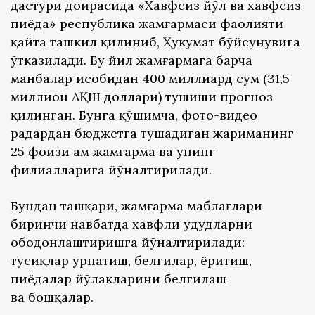
дастури доирасида «Хавфсиз йўл ва хавфсиз
пиёда» республика жамғармаси фаолияти
қайта ташкил қилиниб, Ҳукумат бўйсунувига
ўтказилади. Бу йил жамғармага барча
манбалар ҳисобидан 400 миллиард сўм (31,5
миллион АҚШ доллари) тушиши прогноз
қилинган. Бунга қўшимча, фото-видео
радардан бюджетга тушадиган жариманинг
25 фоизи ҳам жамғарма ва унинг
филиалларига йўналтирилади.
Бундан ташқари, жамғарма маблағлари
биринчи навбатда хавфли ҳудудларни
ободонлаштиришга йўналтирилади:
тўсиқлар ўрнатиш, белгилар, ёритиш,
пиёдалар йўлакларини белгилаш
ва бошқалар.