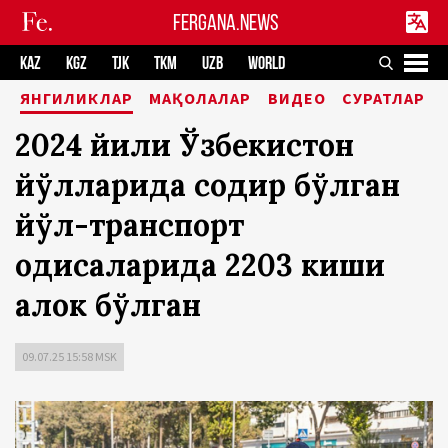
FERGANA.NEWS
KAZ
KGZ
TJK
TKM
UZB
WORLD
ЯНГИЛИКЛАР
МАҚОЛАЛАР
ВИДЕО
СУРАТЛАР
2024 йили Ўзбекистон
йўлларида содир бўлган
йўл-транспорт
ҳодисаларида 2203 киши
ҳалок бўлган
09.07.25 15:58 MSK