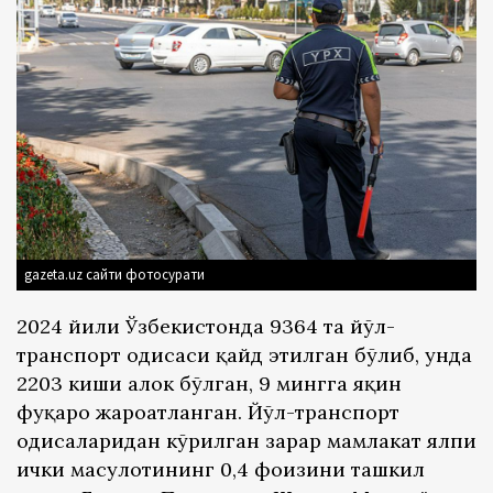
gazeta.uz сайти фотосурати
2024 йили Ўзбекистонда 9364 та йўл-
транспорт ҳодисаси қайд этилган бўлиб, унда
2203 киши ҳалок бўлган, 9 мингга яқин
фуқаро жароҳатланган. Йўл-транспорт
ҳодисаларидан кўрилган зарар мамлакат ялпи
ички маҳсулотининг 0,4 фоизини ташкил