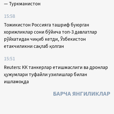
— Туркманистон
15:58
Тожикистон Россияга ташриф буюрган
хорижликлар сони бўйича топ-3 давлатлар
рўйхатидан чиқиб кетди, Ўзбекистон
етакчиликни сақлаб қолган
15:51
Reuters: КҚК танкерлар етишмаслиги ва дронлар
ҳужумлари туфайли узилишлар билан
ишламоқда
БАРЧА ЯНГИЛИКЛАР