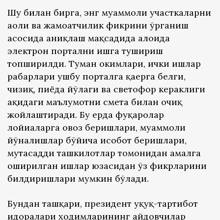
Шу билан бирга, энг муаммоли участкаларни
аҳоли ва жамоатчилик фикрини ўрганиш
асосида аниқлаш мақсадида алоҳида
электрон портални ишга тушириш
топширилди. Туман ҳокимлари, ички ишлар
раҳбарлари ушбу порталга қаерга белги,
чизиқ, пиёда йўлаги ва светофор кераклиги
ҳақидаги маълумотни смета билан очиқ
жойлаштиради. Бу ерда фуқаролар
лойиҳаларга овоз беришлари, муаммоли
йўналишлар бўйича ҳисобот беришлари,
мутасадди ташкилотлар томонидан амалга
оширилган ишлар юзасидан ўз фикрларини
билдиришлари мумкин бўлади.
Бундан ташқари, президент ҳуқуқ-тартибот
идоралари ходимларининг ҳайдовчилар