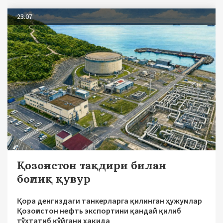
23.07
Қозоғистон тақдири билан
боғлиқ қувур
Қора денгиздаги танкерларга қилинган ҳужумлар
Қозоғистон нефть экспортини қандай қилиб
тўхтатиб қўйгани ҳақида