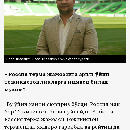
Кова Тилавпур. Кова Тилавпур архив фотосурати
- Россия терма жамоасига қарши ўйин
тожикистонликларга нимаси билан
муҳим?
-Бу ўйин ҳақиқий сюрприз бўлди. Россия илк
бор Тожикистон билан ўйнайди. Албатта,
Россия терма жамоаси Тожикистон
термасидан яхшироқ таркибда ва рейтингда