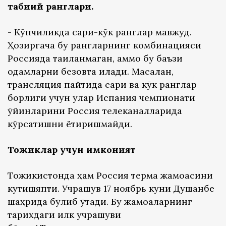
табиий ранглари.
- Кўпчиликда сариқ-кўк ранглар мавжуд.
Ҳозиргача бу рангларнинг комбинацияси
Россияда тақиқланмаган, аммо бу баъзи
одамларни безовта қилади. Масалан,
трансляция пайтида сариқ ва кўк ранглар
борлиги учун улар Испания чемпионати
ўйинларини Россия телеканалларида
кўрсатишни ёқтиришмайди.
Тожиклар учун имконият
Тожикистонда ҳам Россия терма жамоасини
кутишяпти. Учрашув 17 ноябрь куни Душанбе
шаҳрида бўлиб ўтади. Бу жамоаларнинг
тарихдаги илк учрашуви