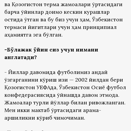
ва Қозоғистон терма жамоалари ўртасидаги
барча ўйинлар доимо кескин курашлар
остида ўтган ва бу биз учун ҳам, Ўзбекистон
термаси йигитлари учун ҳам принципиал
аҳамиятга эга бўлган.
-Бўлажак ўйин сиз учун нимани
англатади?
- Йиллар давомида футболимиз қандай
ўзгарганини кўриш қизиқ — 2002 йилдан бери
Қозоғистон УEФАда, Ўзбекистон Осиё футбол
конфедерасиясида ўйнашда давом этмоқда.
Жамоалар турли йўллар билан ривожланган.
Мен икки мактаб ўртасидаги қарама-
қаршиликни кўриб чиқмоқчиман.