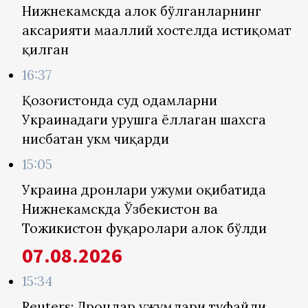
Нижнекамскда ҳалок бўлганларнинг
аксарияти маҳаллий хостелда истиқомат
қилган
16:37
Қозоғистонда суд одамларни
Украинадаги урушга ёллаган шахсга
нисбатан ҳукм чиқарди
15:05
Украина дронлари ҳужуми оқибатида
Нижнекамскда Ўзбекистон ва
Тожикистон фуқаролари ҳалок бўлди
07.08.2026
15:34
Reuters: Дронлар ҳужумлари туфайли