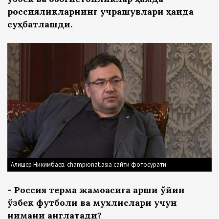
россияликларнинг учрашувлари ҳақида
суҳбатлашди.
Алишер Никимбаев. championat.asia сайти фотосурати
- Россия терма жамоасига қарши ўйин
ўзбек футболи ва мухлислари учун
нимани англатади?