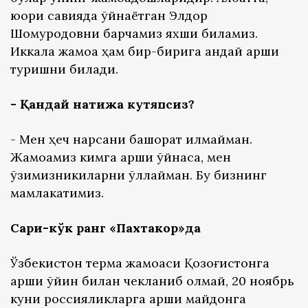
юқори савияда ўйнаётган Элдор
Шомуродовни барчамиз яхши биламиз.
Иккала жамоа ҳам бир-бирига қандай қарши
туришни билади.
- Қандай натижа кутяпсиз?
- Мен ҳеч нарсани башорат қилмайман.
Жамоамиз кимга қарши ўйнаса, мен
ўзимизникиларни қўллайман. Бу бизнинг
мамлакатимиз.
Сариқ-кўк ранг «Пахтакор»да
Ўзбекистон терма жамоаси Қозоғистонга
қарши ўйин билан чекланиб қолмай, 20 ноябрь
куни россияликларга қарши майдонга