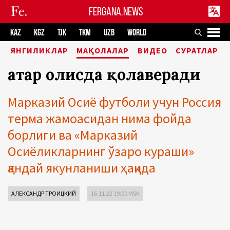
FERGANA.NEWS
KAZ
KGZ
TJK
TKM
UZB
WORLD
ЯНГИЛИКЛАР
МАҚОЛАЛАР
ВИДЕО
СУРАТЛАР
Қатар олисда қолаверади
Марказий Осиё футболи учун Россия
терма жамоасидан нима фойда
борлиги ва «Марказий
Осиёликларнинг ўзаро кураши»
қандай якунланиши ҳақида
АЛЕКСАНДР ТРОИЦКИЙ
16.11.22 19:00 MSK