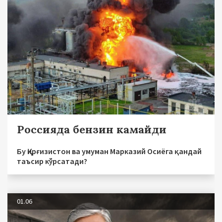
Россияда бензин камайди
Бу Қирғизистон ва умуман Марказий Осиёга қандай
таъсир кўрсатади?
01.06