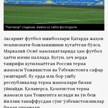
"Пахтакор" стадиони. stadion.uz сайти фотосурати
Аксарият футбол ишқибозлари Қатарда жаҳон
чемпионати бошланишини кутаётган бўлса,
Марказий Осиё мамлакатларида ҳам футбол
ҳаёти қизғин паллада. Бугун, ҳеч қаерда
ташрифи кутилмаётган Россия терма
жамоаси Тожикистон ва Ўзбекистонга сафар
уюштириб, бу ерда илк бор ушбу
республикалар терма жамоалари билан
ўйнайди. Қолаверса, Қозоғистон терма
жамоаси ҳам Тошкентга келади ва ўн беш
йиллик танаффусдан сўнг ўзбекистонликлар
билан учрашади.