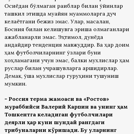
Осиёдан бўлмаган рақиблар билан ўйинлар
ташкил этишда муайян муаммоларга дуч
келаётгани бежиз эмас. Улар, масалан,
Босния билан келишувга эриша олмаганлари
ажабланарли эмас. Эҳтимол, дунёда
қандайдир тенденция мавжуддир. Ва ҳар доим
ҳам футболчиларнинг ўзлари буни
хоҳламагани учун эмас, балки мухлислар ҳам
руслар билан учрашувларга қаршидирлар.
Демак, ўша мухлислар гуруҳини тушуниш
мумкин.
- Россия терма жамоаси ва «Ростов»
мураббийси Валерий Карпин ва унинг ҳам
Тошкентга келадиган футболчилари
деярли ҳар куни шундай рангдаги
трибуналарни кўришади. Бу уларнинг