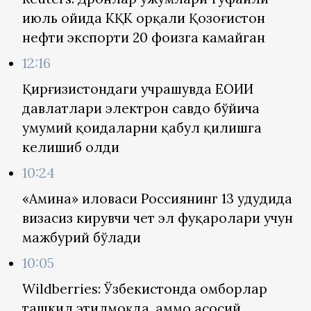
июль ойида КҚК орқали Қозоғистон
нефти экспорти 20 фоизга камайган
12:16
Қирғизистондаги учрашувда ЕОИИ
давлатлари электрон савдо бўйича
умумий қоидаларни қабул қилишга
келишиб олди
10:24
«Амина» иловаси Россиянинг 13 ҳудудида
визасиз кирувчи чет эл фуқаролари учун
мажбурий бўлади
10:05
Wildberries: Ўзбекистонда омборлар
ташкил этилмоқда, аммо асосий