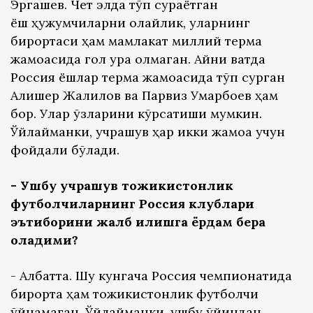
Эргашев. Чет элда тўп сураётган
ёш ҳужумчиларни олайлик, уларнинг
бирортаси ҳам мамлакат миллий терма
жамоасида гол ура олмаган. Айни вақтда
Россия ёшлар терма жамоасида тўп сурган
Алишер Жалилов ва Парвиз Умарбоев ҳам
бор. Улар ўзларини кўрсатиши мумкин.
Ўйлайманки, учрашув ҳар икки жамоа учун
фойдали бўлади.
- Ушбу учрашув тожикистонлик
футболчиларнинг Россия клублари
эътиборини жалб қилишга ёрдам бера
оладими?
- Албатта. Шу кунгача Россия чемпионатида
бирорта ҳам тожикистонлик футболчи
ўйнамаган. Ўйлайманки, ушбу ўйиндан