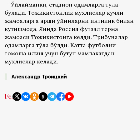
— Ўйлайманки, стадион одамларга тўла
бўлади. Тожикистонлик мухлислар кучли
жамоаларга қарши ўйинларни интиқлик билан
кутишмоқда. Яқинда Россия футзал терма
жамоаси Тожикистонга келди. Трибуналар
одамларга тўла бўлди. Катта футболни
томоша қилиш учун бутун мамлакатдан
мухлислар келади.
Александр Троицкий