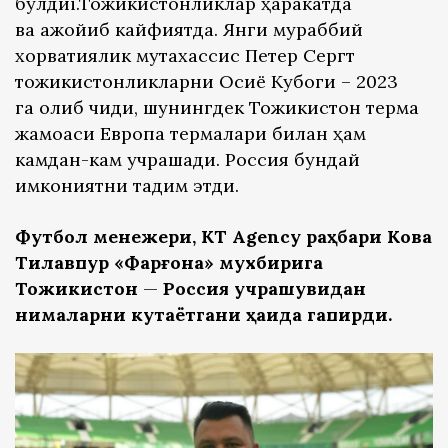
бўлдиi.Toжикистонликлар ҳаракатда
ва ажойиб кайфиятда. Янги мураббий
хорватиялик мутахассис Петер Сергт
тожикистонликларни Осиё Кубоги – 2023
га олиб чиқди, шунингдек Тожикистон терма
жамоаси Европа термалари билан ҳам
камдан-кам учрашади. Россия бундай
имкониятни тақдим этди.
Футбол менежери,
KT Agency
раҳбари Кова
Тилавпур «Фарғона» мухбирига
Тожикистон
—
Россия учрашувидан
нималарни кутаётгани ҳақида гапирди.