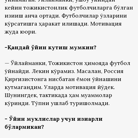
кейин тожикистонлик футболчиларга бўлган
қизиқиш анча ортади. Футболчилар ўзларини
кўрсатишга ҳаракат қилишади. Мотивация
жуда юқори.
-Қандай ўйин кутиш мумкин?
— Ўйлайманки, Тожикистон ҳимояда футбол
ўйнайди. Лекин кўрамиз. Масалан, Россия
Қирғизистонга нисбатан ёмон ўйнашини
кутмагандим. Уларда мотивация йўқдек.
Шунингдек, тактикада ҳам муаммолар
кўринди. Тўпни ушлаб туришолмади.
- Ўйин мухлислар учун қизиқарли
бўлармикан?