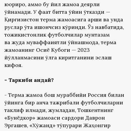
юқорироқ, аммо бу йил жамоа деярли
ўйнамади. У фақат битта ўйин ўтказди —
Қирғизистон терма жамоасига қарши ва унда
руслар ўта ишончсиз кўринди. Ўз навбатида,
тожикистонлик футболчилар мунтазам
ва жуда муваффақиятли ўйнашмоқда, терма
жамоанинг Осиё Кубоги — 2023
йўлланмасини қўлга киритганини эслаш
кифоя.
- Таркиби қандай?
- Терма жамоа бош мураббийи Россия билан
ўйинга бир қанча тажрибали футболчиларни
таклиф қилмади, жумладан, Тошкентнинг
«Бунёдкор» жамоаси сардори Даврон
Эргашев, «Хўжанд» тўпурари Жаҳонгир