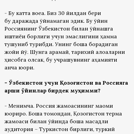
- Бу катта воқеа. Биз 30 йилдан бери
бу даражада ўйнамаган эдик. Бу ўйин
Россиянинг Ўзбекистон билан ўйнашга
иштиёқи борлиги учун эмаслигини ҳамма
тушуниб турибди. Унинг бошқа борадиган
жойи йўқ. Шунга қарамай, тарихий алоқаларни
ҳисобга олсак, бу учрашувнинг аҳамияти
анча юқори.
- Ўзбекистон учун Қозоғистон ва Россияга
қарши ўйинлар бирдек муҳимми?
- Менимча. Россия жамоасининг мақоми
юқорироқ. Бошқа томондан, Қозоғистон терма
жамоаси билан ўйинда бошқа мақсадли
аудитория – Туркистон бирлиги, туркий