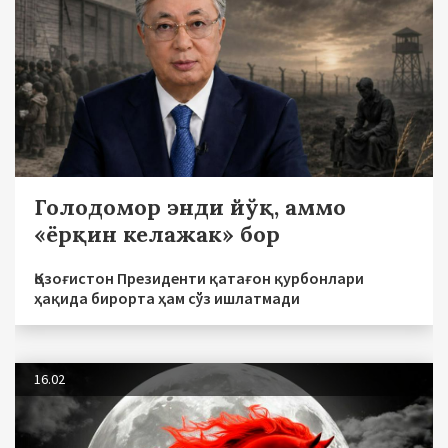
Голодомор энди йўқ, аммо
«ёрқин келажак» бор
Қозоғистон Президенти қатағон қурбонлари
ҳақида бирорта ҳам сўз ишлатмади
16.02