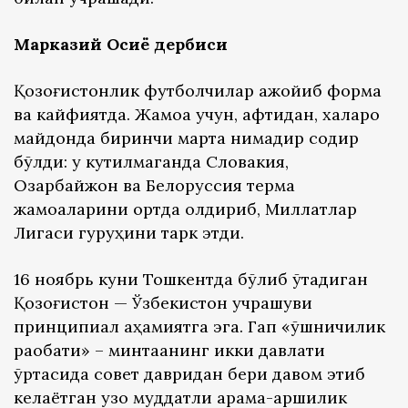
Марказий Осиё дербиси
Қозоғистонлик футболчилар ажойиб форма
ва кайфиятда. Жамоа учун, афтидан, халқаро
майдонда биринчи марта нимадир содир
бўлди: у кутилмаганда Словакия,
Озарбайжон ва Белоруссия терма
жамоаларини ортда қолдириб, Миллатлар
Лигаси гуруҳини тарк этди.
16 ноябрь куни Тошкентда бўлиб ўтадиган
Қозоғистон — Ўзбекистон учрашуви
принципиал аҳамиятга эга. Гап «қўшничилик
рақобати» – минтақанинг икки давлати
ўртасида совет давридан бери давом этиб
келаётган узоқ муддатли қарама-қаршилик