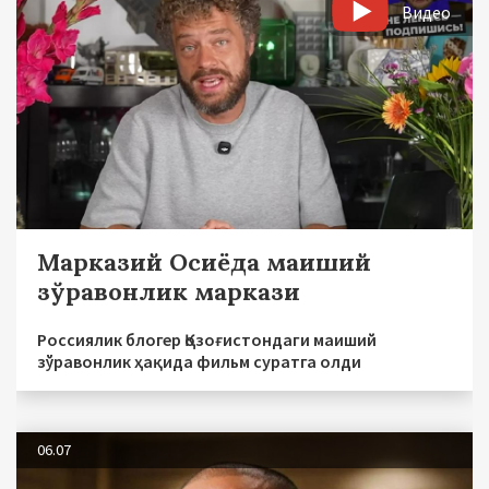
Видео
Марказий Осиёда маиший
зўравонлик маркази
Россиялик блогер Қозоғистондаги маиший
зўравонлик ҳақида фильм суратга олди
06.07