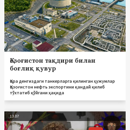
Қозоғистон тақдири билан
боғлиқ қувур
Қора денгиздаги танкерларга қилинган ҳужумлар
Қозоғистон нефть экспортини қандай қилиб
тўхтатиб қўйгани ҳақида
13.07