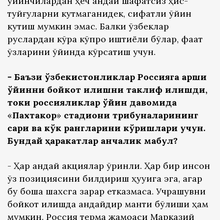
ўйинчилардан ҳеч қандай шафқатсиз ҳис-
туйғуларни кутмаганидек, сифатли ўйин
кутиш мумкин эмас. Балки ўзбеклар
руслардан кўра кўпроқ иштиёқли бўлар, фақат
ўзларини ўйинда кўрсатиш учун.
- Баъзи ўзбекистонликлар Россияга қарши
ўйинни бойкот қилишни таклиф қилишди,
токи россияликлар ўйин давомида
«
Пахтакор
»
стадиони трибуналарининг
сариқ ва кўк рангларини кўришлари учун.
Бундай ҳаракатлар қанчалик мақбул?
- Ҳар қандай акциялар ўринли. Ҳар бир инсон
ўз позициясини билдириш ҳуқуқига эга, агар
бу бошқа шахсга зарар етказмаса. Учрашувни
бойкот қилишда қандайдир мантиқ бўлиши ҳам
мумкин. Россия терма жамоаси Марказий