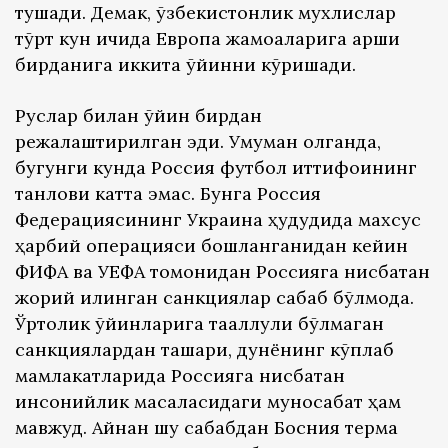
тушади. Демак, ўзбекистонлик мухлислар
тўрт кун ичида Европа жамоаларига қарши
бирданига иккита ўйинни кўришади.
Руслар билан ўйин бирдан
режалаштирилган эди. Умуман олганда,
бугунги кунда Россия футбол иттифоқининг
танлови катта эмас. Бунга Россия
Федерациясининг Украина ҳудудида махсус
ҳарбий операцияси бошланганидан кейин
ФИФА ва УEФА томонидан Россияга нисбатан
жорий қилинган санкциялар сабаб бўлмоқда.
Ўртоқлик ўйинларига тааллуқли бўлмаган
санкциялардан ташқари, дунёнинг кўплаб
мамлакатларида Россияга нисбатан
инсонийлик масаласидаги муносабат ҳам
мавжуд. Айнан шу сабабдан Босния терма