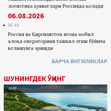
логистика қувватлари Россияда қолади
06.08.2026
16:46
Россия ва Қирғизистон ягона мобил
алоқа операторини ташкил этиш бўйича
келишувга эришди
БАРЧА ЯНГИЛИКЛАР
ШУНИНГДЕК ЎҚИНГ
23.07