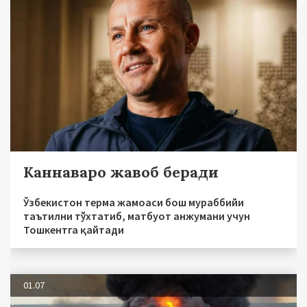
Каннаваро жавоб беради
Ўзбекистон терма жамоаси бош мураббийи
таътилни тўхтатиб, матбуот анжумани учун
Тошкентга қайтади
01.07