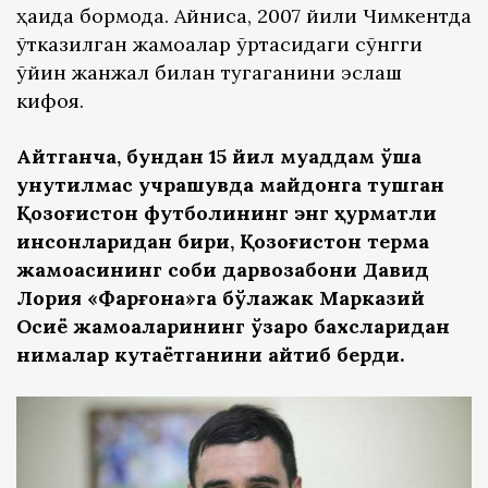
ҳақида бормоқда. Айниқса, 2007 йили Чимкентда
ўтказилган жамоалар ўртасидаги сўнгги
ўйин жанжал билан тугаганини эслаш
кифоя.
Айтганча, бундан 15 йил муқаддам ўша
унутилмас учрашувда майдонга тушган
Қозоғистон футболининг энг ҳурматли
инсонларидан бири, Қозоғистон терма
жамоасининг собиқ дарвозабони Давид
Лория «Фарғона»га бўлажак Марказий
Осиё жамоаларининг ўзаро бахсларидан
нималар кутаётганини айтиб берди.