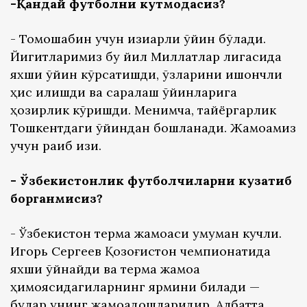
-Қандай футболни кутмоқдасиз?
- Томошабин учун қизиқарли ўйин бўлади.
Йигитларимиз бу йил Миллатлар лигасида
яхши ўйин кўрсатишди, ўзларини ишончли
ҳис қилишди ва саралаш ўйинларига
ҳозирлик кўришди. Менимча, тайёргарлик
Тошкентдаги ўйиндан бошланади. Жамоамиз
учун рақиб қизиқ.
- Ўзбекистонлик футболчиларни кузатиб
борганмисиз?
- Ўзбекистон терма жамоаси умуман кучли.
Игорь Сергеев Қозоғистон чемпионатида
яхши ўйнайди ва терма жамоа
ҳимоясидагиларнинг ярмини билади —
булар унинг жамоадошларидир. Албатта,