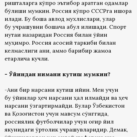
ришталарга кўпроқ эътибор қаратган одамлар
бўлиши мумкин. Россия кўпроқ СССРга ишора
қилади. Бу бошқа авлод мухлислари, улар
бу учрашувни бошқача қабул қилишади. Спорт
нуқтаи назаридан Россия билан ўйин
муҳимроқ. Россия асосий таркиби билан
келмаслиги аниқ, аммо барибир жамоа
етарлича кучли.
- Ўйиндан нимани кутиш мумкин?
-Аниқ бир нарсани кутиш қийин. Мен учун
бу ўйинлар ҳеч нарсани ҳал қилмайди ва ҳеч
нарсани ўзгартирмайди. Булар Ўзбекистон
ва Қозоғистон учун мавсум сўнггида,
россиялик футболчилар учун оғир йил
якунидаги ўртоқлик учрашувларидир. Демак,