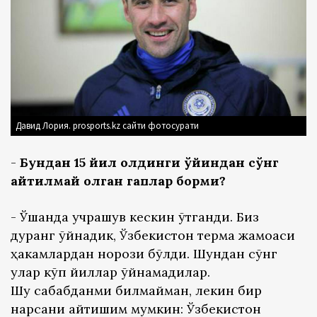
Давид Лория. prosports.kz сайти фотосурати
-
Бундан 15 йил олдинги ўйиндан сўнг
айтилмай қолган гаплар борми?
- Ўшанда учрашув кескин ўтганди. Биз
дуранг ўйнадик, Ўзбекистон терма жамоаси
ҳакамлардан норози бўлди. Шундан сўнг
улар кўп йиллар ўйнамадилар.
Шу сабабданми билмайман, лекин бир
нарсани айтишим мумкин: Ўзбекистон