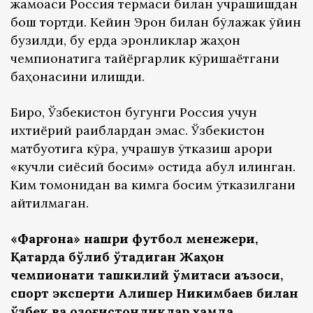
жамоаси Россия термаси билан учрашишдан
бош тортди. Кейин Эрон билан бўлажак ўйин
бузилди, бу ерда эронликлар жаҳон
чемпионатига тайёргарлик кўришаётгани
баҳонасини қилишди.
Бироқ, Ўзбекистон бугунги Россия учун
ихтиёрий рақиблардан эмас. Ўзбекистон
матбуотига кўра, учрашув ўтказиш қарори
«кучли сиёсий босим» остида қабул қилинган.
Ким томонидан ва кимга босим ўтказилгани
айтилмаган.
«Фарғона» нашри футбол менежери,
Қатарда бўлиб ўтадиган Жаҳон
чемпионати ташкилий қўмитаси аъзоси,
спорт эксперти Алишер Никимбаев билан
ўзбек ва қозоғистонликлар ҳамда