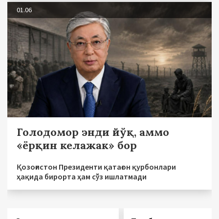
01.06
Голодомор энди йўқ, аммо
«ёрқин келажак» бор
Қозоғистон Президенти қатағон қурбонлари
ҳақида бирорта ҳам сўз ишлатмади