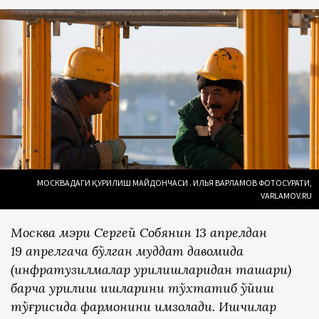
МОСКВАДАГИ ҚУРИЛИШ МАЙДОНЧАСИ . ИЛЬЯ ВАРЛАМОВ ФОТОСУРАТИ,
VARLAMOV.RU
Москва мэри Сергей Собянин 13 апрелдан
19 апрелгача бўлган муддат давомида
(инфратузилмалар қурилишларидан ташқари)
барча қурилиш ишларини тўхтатиб қўйиш
тўғрисида фармонини имзолади. Ишчилар