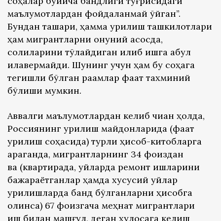
соҳалар бўйича бандлиги тўғрисидаги
маълумотлардан фойдаланмай қўйган”.
Бундан ташқари, ҳамма қурилиш ташкилотлари
ҳам мигрантларни қонуний асосда,
солиқларини тўлайдиган қилиб ишга қабул
қилавермайди. Шунинг учун ҳам бу соҳага
тегишли бўлган рақамлар фақат тахминий
бўлиши мумкин.
Аввалги маълумотлардан келиб чиққан ҳолда,
Россиянинг қурилиш майдонларида (фақат
қурилиш соҳасида) турли ҳисоб-китобларга
қараганда, мигрантларнинг 34 фоиздан
ва (квартирада, уйларда ремонт ишларини
бажараётганлар ҳамда хусусий уйлар
қурилишларда банд бўлганларни ҳисобга
олинса) 67 фоизгача меҳнат мигрантлари
иш билан машғул, деган хулосага келиш