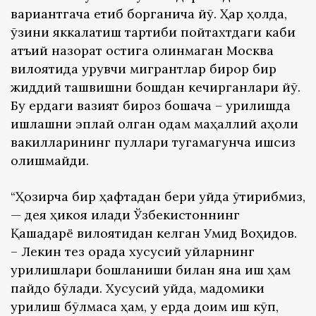
вариантгача етиб борганича йўқ. Ҳар ҳолда,
ўзини яккалатиш тартиби пойтахтдаги каби
қатъий назорат остига олинмаган Москва
вилоятида қурувчи мигрантлар бирор бир
жиддий ташвишни бошдан кечирганлари йўқ.
Бу ердаги вазият бироз бошқача – қурилишда
ишлашни эплай олган одам маҳаллий аҳоли
вакилларининг пуллари тугамагунча ишсиз
қолишмайди.
“Ҳозирча бир ҳафтадан бери уйда ўтирибмиз,
— дея ҳикоя қилади Ўзбекистоннинг
Қашқадарё вилоятидан келган Умид Воҳидов.
– Лекин тез орада хусусий уйларнинг
қурилишлари бошланиши билан яна иш ҳам
пайдо бўлади. Хусусий уйда, мадомики
қурилиш бўлмаса ҳам, у ерда доим иш кўп,