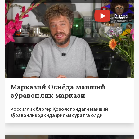
Видео
Марказий Осиёда маиший
зўравонлик маркази
Россиялик блогер Қозоғистондаги маиший
зўравонлик ҳақида фильм суратга олди