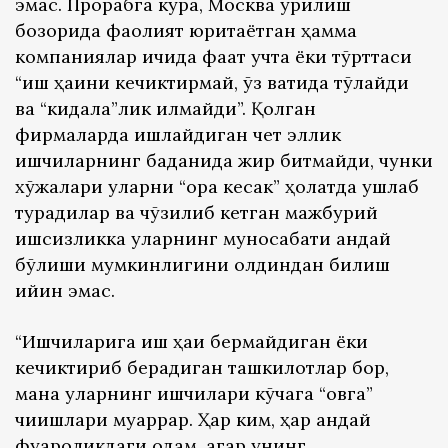
эмас. Прорабга кўра, Москва қурилиш
бозорида фаолият юритаётган ҳамма
компаниялар ичида фақат учта ёки тўрттаси
“иш ҳақини кечиктирмай, ўз вақтида тўлайди
ва “кидала”лик қилмайди”. Қолган
фирмаларда ишлайдиган чет эллик
ишчиларнинг баданида жир битмайди, чунки
хўжалари уларни “қора кесак” ҳолатда ушлаб
турадилар ва чўзилиб кетган мажбурий
ишсизликка уларнинг муносабати қандай
бўлиши мумкинлигини олдиндан билиш
қийин эмас.
“Ишчиларига иш ҳақи бермайдиган ёки
кечиктириб берадиган ташкилотлар бор,
мана уларнинг ишчилари кўчага “овга”
чиқишлари муқаррар. Ҳар ким, ҳар қандай
фуқароликдаги одам, агар унинг