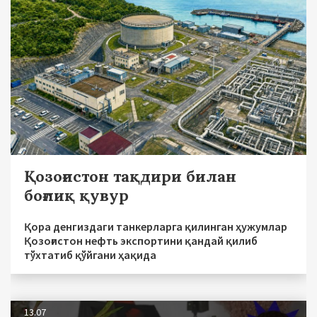
Қозоғистон тақдири билан
боғлиқ қувур
Қора денгиздаги танкерларга қилинган ҳужумлар
Қозоғистон нефть экспортини қандай қилиб
тўхтатиб қўйгани ҳақида
13.07