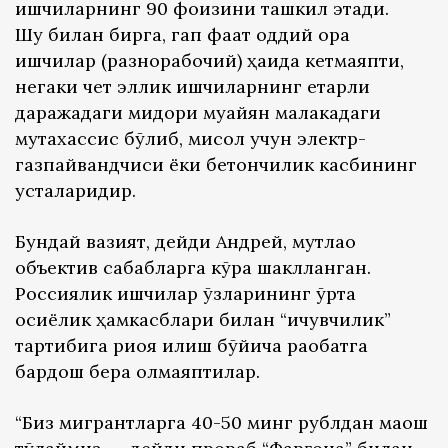
ишчиларнинг 90 фоизини ташкил этади.
Шу билан бирга, гап фақат оддий қора
ишчилар (разнорабочий) ҳақида кетмаяпти,
негаки чет эллик ишчиларнинг етарли
даражадаги миқдори муайян малакадаги
мутахассис бўлиб, мисол учун электр-
газпайвандчиси ёки бетончилик касбининг
усталаридир.
Бундай вазият, дейди Андрей, мутлақо
объектив сабабларга кўра шаклланган.
Россиялик ишчилар ўзларининг ўрта
осиёлик ҳамкасблари билан “ичувчилик”
тартибига риоя қилиш бўйича рақобатга
бардош бера олмаяптилар.
“Биз мигрантларга 40-50 минг рублдан маош