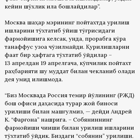
кейин шўхлик қила бошлайдилар”.
Москва шаҳар мэрининг пойтахтда қурилиш
ишларини тўхтатиб қўйиш тўғрисидаги
фармойишига келсак, унда, прорабга кўра
танаффус узоққа чўзилмайди. Қурилишларни
фақат бир ҳафтага тўхтатиб қўйдилар –
13 апрелдан 19 апрелгача, кўпчилик пойтахт
раҳбарияти шу муддат билан чекланиб қолади
дея умид қилишмоқда.
“Биз Москвада Россия темир йўлининг (РЖД)
бош офиси даҳасида турар жой биноси
қурилиши билан машғулмиз, — дейди Андрей
К. “Фарғона” нашрига. – Собяниннинг
фармойиши чиқиши билан қурилиш ишларини
тўхтатиб қўйдик. Биздаги “собянин” қурилиши.