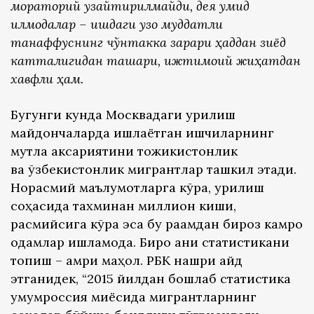
мораторий узайтирилмайди, дея умид
қилмоқдалар – ишдаги узоқ муддатли
танаффуснинг чўнтакка зарари ҳаддан зиёд
катталигидан ташқари, ижтимоий жиҳатдан
хавфли ҳам.
Бугунги кунда Москвадаги қурилиш
майдончаларда ишлаётган ишчиларнинг
мутлақ аксариятини тожикистонлик
ва ўзбекистонлик мигрантлар ташкил этади.
Норасмий маълумотларга кўра, қурилиш
соҳасида тахминан миллион киши,
расмийсига кўра эса бу рақамдан бироз камроқ
одамлар ишламоқда. Бироқ аниқ статистикани
топиш – амри маҳол. РБК нашри қайд
этганидек, “2015 йилдан бошлаб статистика
умумроссия миқёсида мигрантларнинг