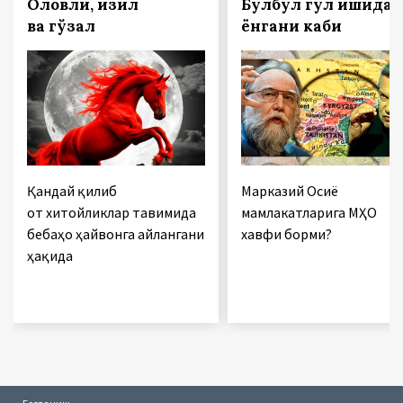
Оловли, қизил
Булбул гул ишқида
ва гўзал
ёнгани каби
Қандай қилиб
Марказий Осиё
от хитойликлар тавимида
мамлакатларига МҲО
бебаҳо ҳайвонга айлангани
хавфи борми?
ҳақида