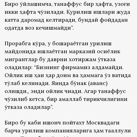
Бироқ ўйлашимча, танаффус бир ҳафта, узоғи
икки ҳафта чўзилади. Қурилиш ишлари жуда
катта даромад келтиради, бундай фойдадан
одатда воз кечишмайди”.
Прорабга кўра, у бошқараётган қурилиш
майдонида ишлаётган марказий осиёлик
мигрантлар бу даврни хотиржам ўтказа
оладилар: “Бизнинг фирмамиз алдамайди.
Ойлик иш ҳақи ҳар доим ва ҳаммага ўз вақтида
тўлаб келинади. Яқинда бўнак (аванс)
олишди,, энди ойлик чиқади. Агар танаффус
чўзилиб кетса, бир амаллаб тирикчилигини
ўтказа оладилар”.
Бироқ бу каби ишонч пойтахт Москвадаги
барча қурилиш компанияларига ҳам тааллуқли