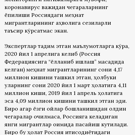
коронавирус важидан чегараларнинг
ёпилиши Россиядаги меҳнат
мигрантларининг аҳволига сезиларли
таъсир кўрсатмас экан.
Экспертлар тақдим этган маълумотларга кўра,
2020 йил 1 апрелига келиб (Россия
Федерациясига “ёлланиб ишлаш” мақсадида
келган) меҳнат мигрантларининг сони 4,17
миллион кишини ташкил этган, ҳолбуки
уларнинг сони 2020 йил 1 март ҳолатига 4,11
миллион киши, 2019 йил 1 апрель ҳолатига
эса 4,09 миллион кишини ташкил этган эди.
Бироқ агар ёзги ойлар бошланишидан олдин
чегаралар очилмаса, Россияга келадиган
янги мигрантлар оқимида пасайиш кутилади.
Бироқ бу ҳолат Россия иқтисодиётидаги