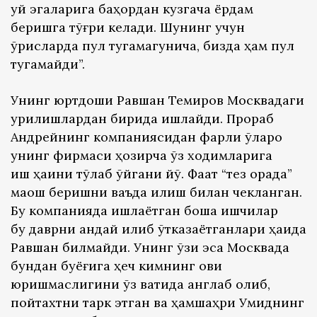
уй эгаларига баҳордан кузгача ёрдам
беришга тўғри келади. Шунинг учун
ўрисларда пул тугамагунича, бизда ҳам пул
тугамайди”.
Унинг юртдоши Равшан Темиров Москвадаги
қурилишлардан бирида ишлайди. Прораб
Андрейнинг компаниясидан фарқли ўлароқ
унинг фирмаси ҳозирча ўз ходимларига
иш ҳақини тўлаб қўйгани йўқ. Фақат “тез орада”
маош беришни ваъда қилиш билан чекланган.
Бу компанияда ишлаётган бошқа ишчилар
бу даврни қандай қилиб ўтказаётганлари ҳақида
Равшан билмайди. Унинг ўзи эса Москвада
бундан буёғига ҳеч кимнинг ови
юришмаслигини ўз вақтида англаб олиб,
пойтахтни тарк этган ва ҳамшаҳри Умиднинг