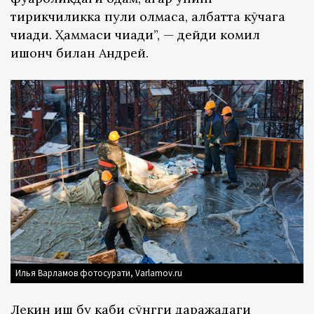
тирикчиликка пули қолмаса, албатта кўчага
чиқади. Ҳаммаси чиқади”, — дейди комил
ишонч билан Андрей.
Илья Варламов фотосурати, Varlamov.ru
Лекин иш бу каби сўнгги даражадаги