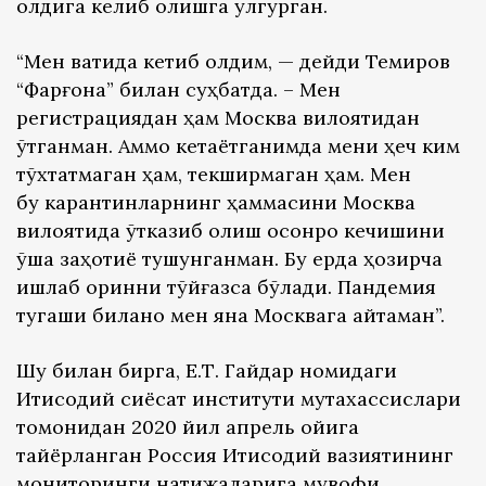
олдига келиб олишга улгурган.
“Мен вақтида кетиб олдим, — дейди Темиров
“Фарғона” билан суҳбатда. – Мен
регистрациядан ҳам Москва вилоятидан
ўтганман. Аммо кетаётганимда мени ҳеч ким
тўхтатмаган ҳам, текширмаган ҳам. Мен
бу карантинларнинг ҳаммасини Москва
вилоятида ўтказиб олиш осонроқ кечишини
ўша заҳотиёқ тушунганман. Бу ерда ҳозирча
ишлаб қоринни тўйғазса бўлади. Пандемия
тугаши биланоқ мен яна Москвага қайтаман”.
Шу билан бирга, Е.Т. Гайдар номидаги
Иқтисодий сиёсат институти мутахассислари
томонидан 2020 йил апрель ойига
тайёрланган Россия Иқтисодий вазиятининг
мониторинги натижаларига мувофиқ,