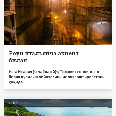
Роғун итальянча акцент
билан
Нега Италия ўз маблағи йўқ Тожикистоннинг энг
йирик қурилиш лойиҳасини молиялаштираётгани
ҳақида
23.07