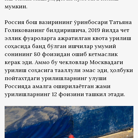
мумкин.
Россия бош вазирининг ўринбосари Татьяна
Голикованинг билдиришича, 2019 йилда чет
эллик фуқароларга ажратилган квота қурилиш
соҳасида банд бўлган ишчилар умумий
сонининг 80 фоизидан ошиб кетмаслик
керак эди. Аммо бу чекловлар Москвадаги
қурилиш соҳасига тааллуқли эмас эди, ҳолбуки
пойтахтдаги қурилишларнинг улуши
Россияда амалга оширилаётган жами
қурилишларнинг 12 фоизини ташкил этади.