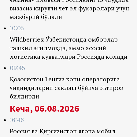
визасиз кирувчи чет эл фуқаролари учун
мажбурий бўлади
10:05
Wildberries: Ўзбекистонда омборлар
ташкил этилмоқда, аммо асосий
логистика қувватлари Россияда қолади
09:45
Қозоғистон Тенгиз кони операторига
чиқиндиларни сақлаш бўйича эътироз
билдирди
Кеча, 06.08.2026
16:46
Россия ва Қирғизистон ягона мобил