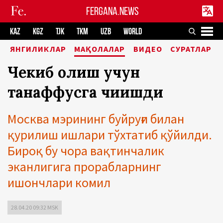
FERGANA.NEWS
KAZ
KGZ
TJK
TKM
UZB
WORLD
ЯНГИЛИКЛАР
МАҚОЛАЛАР
ВИДЕО
СУРАТЛАР
Чекиб олиш учун
танаффусга чиқишди
Москва мэрининг буйруғи билан
қурилиш ишлари тўхтатиб қўйилди.
Бироқ бу чора вақтинчалик
эканлигига прорабларнинг
ишончлари комил
28.04.20 09:32 MSK