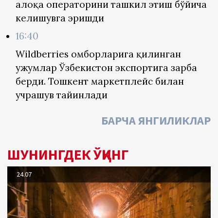
алоқа операторини ташкил этиш бўйича
келишувга эришди
16:40
Wildberries омборларига қилинган
ҳужумлар Ўзбекистон экспортига зарба
берди. Тошкент маркетплейс билан
учрашув тайинлади
БАРЧА ЯНГИЛИКЛАР
ШУНИНГДЕК ЎҚИНГ
24.07