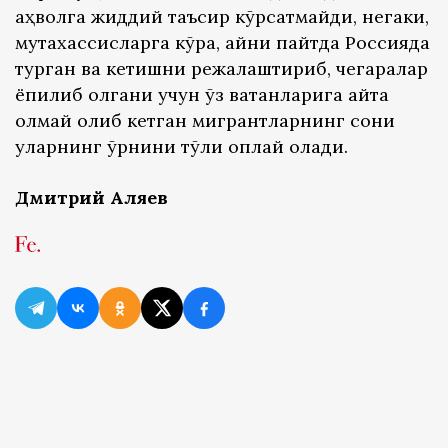
аҳволга жиддий таъсир кўрсатмайди, негаки,
мутахассисларга кўра, айни пайтда Россияда
турган ва кетишни режалаштириб, чегаралар
ёпилиб қолгани учун ўз ватанларига қайта
олмай қолиб кетган мигрантларнинг сони
уларнинг ўрнини тўлиқ қоплай олади.
Дмитрий Аляев