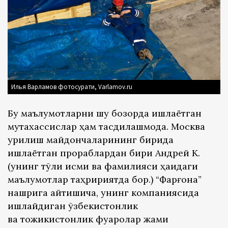
Илья Варламов фотосурати, Varlamov.ru
Бу маълумотларни шу бозорда ишлаётган
мутахассислар ҳам тасдиқлашмоқда. Москва
қурилиш майдончаларининг бирида
ишлаётган прораблардан бири Андрей К.
(унинг тўлиқ исми ва фамилияси ҳақидаги
маълумотлар таҳририятда бор.) “Фарғона”
нашрига айтишича, унинг компаниясида
ишлайдиган ўзбекистонлик
ва тожикистонлик фуқаролар жами