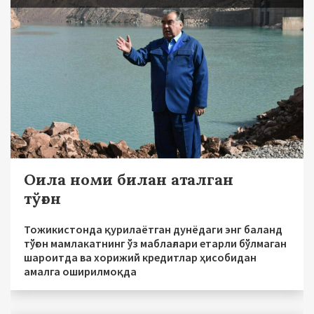
Оила номи билан аталган
тўғон
Тожикистонда қурилаётган дунёдаги энг баланд
тўғон мамлакатнинг ўз маблағлари етарли бўлмаган
шароитда ва хорижий кредитлар ҳисобидан
амалга оширилмоқда