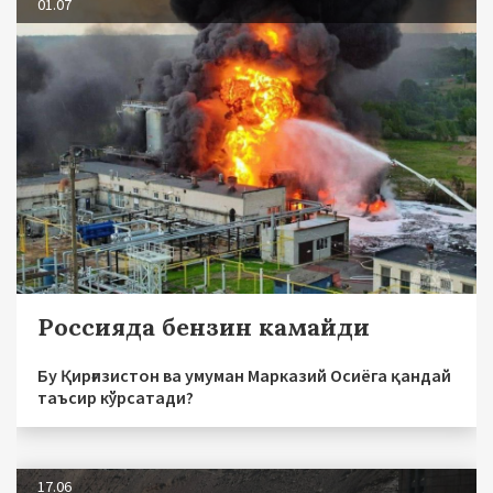
01.07
Россияда бензин камайди
Бу Қирғизистон ва умуман Марказий Осиёга қандай
таъсир кўрсатади?
17.06