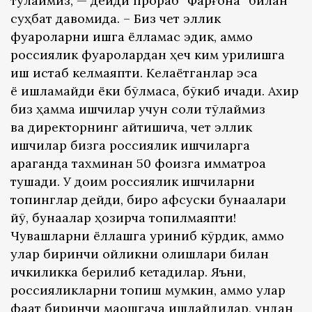
тўлаймиз, — дейди прораб “Фарғона” билан
суҳбат давомида. – Биз чет эллик
фуқароларни ишга ёлламас эдик, аммо
россиялик фуқаролардан ҳеч ким қурилишга
иш истаб келмаяпти. Келаётганлар эса
ё ишламайди ёки бўлмаса, бўкиб ичади. Ахир
биз ҳамма ишчилар учун солиқ тўлаймиз
ва директорнинг айтишича, чет эллик
ишчилар бизга россиялик ишчиларга
қараганда тахминан 50 фоизга қимматроққа
тушади. У доим россиялик ишчиларни
топинглар дейди, бироқ афсуски бунақалари
йўқ, бунақалар ҳозирча топилмаяпти!
Чувашларни ёллашга уриниб кўрдик, аммо
улар биринчи ойликни олишлари билан
ичкиликка берилиб кетадилар. Яъни,
россияликларни топиш мумкин, аммо улар
фақат биринчи маошгача ишлайдилар, ундан