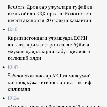
Reuters: Дронлар ҳужумлари туфайли
июль ойида КҚК орқали Қозоғистон
нефти экспорти 20 фоизга камайган
12:16
Қирғизистондаги учрашувда ЕОИИ
давлатлари электрон савдо бўйича
умумий қоидаларни қабул қилишга
келишиб олди
10:47
Ўзбекистонликлар АҚШга мавсумий
қишлоқ хўжалиги ишларига таклиф
қилинади
10:24
«Амина» иловаси Россиянинг 13 ҳудудида