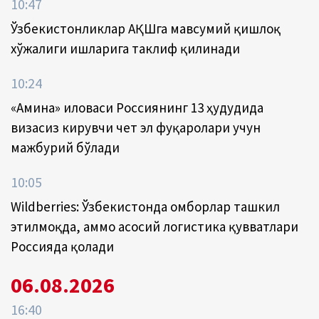
10:47
Ўзбекистонликлар АҚШга мавсумий қишлоқ
хўжалиги ишларига таклиф қилинади
10:24
«Амина» иловаси Россиянинг 13 ҳудудида
визасиз кирувчи чет эл фуқаролари учун
мажбурий бўлади
10:05
Wildberries: Ўзбекистонда омборлар ташкил
этилмоқда, аммо асосий логистика қувватлари
Россияда қолади
06.08.2026
16:40