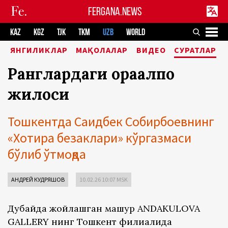
FERGANA.NEWS
KAZ
KGZ
TJK
TKM
UZB
WORLD
ЯНГИЛИКЛАР
МАҚОЛАЛАР
ВИДЕО
СУРАТЛАР
Ранглардаги қорақалпоқ
жилоси
Тошкентда Саидбек Собирбоевнинг
«Хотира безаклари» кўргазмаси
бўлиб ўтмоқда
АНДРЕЙ КУДРЯШОВ
10.02.26 10:07 MSK
Дубайда жойлашган машҳур ANDAKULOVA
GALLERY нинг Тошкент филиалида