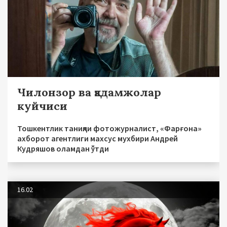
Чилонзор ва қадамжолар
куйчиси
Тошкентлик таниқли фотожурналист, «Фарғона»
ахборот агентлиги махсус мухбири Андрей
Кудряшов оламдан ўтди
16.02