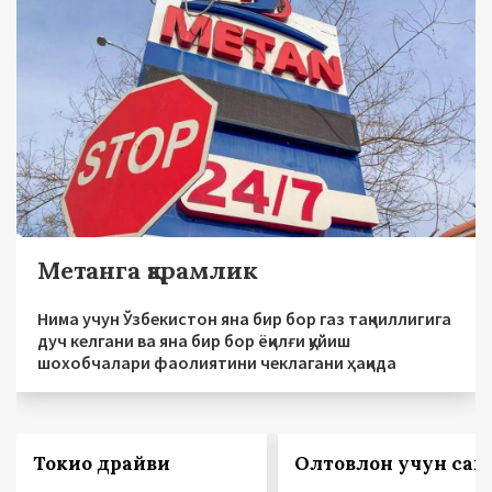
Метанга қарамлик
Нима учун Ўзбекистон яна бир бор газ тақчиллигига
дуч келгани ва яна бир бор ёқилғи қуйиш
шохобчалари фаолиятини чеклагани ҳақида
Токио драйви
Олтовлон учун сак