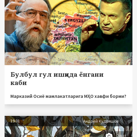
Булбул гул ишқида ёнгани
каби
Марказий Осиё мамлакатларига МҲО хавфи борми?
19.01
Андрей Кудряшов
Сурат