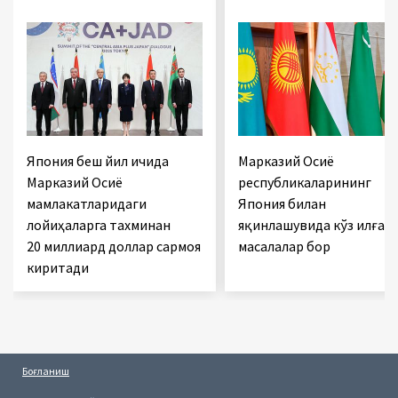
Япония беш йил ичида
Марказий Осиё
Марказий Осиё
республикаларининг
мамлакатларидаги
Япония билан
лойиҳаларга тахминан
яқинлашувида кўз илғам
20 миллиард доллар сармоя
масалалар бор
киритади
Боғланиш