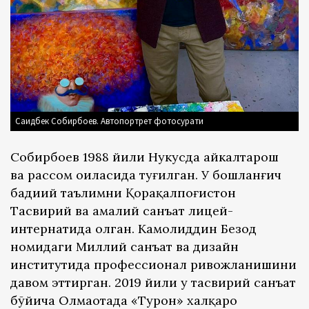
Саидбек Собирбоев. Автопортрет фотосурати
Собирбоев 1988 йили Нукусда ҳайкалтарош
ва рассом оиласида туғилган. У бошланғич
бадиий таълимни Қорақалпоғистон
Тасвирий ва амалий санъат лицей-
интернатида олган. Камолиддин Беҳзод
номидаги Миллий санъат ва дизайн
институтида профессионал ривожланишини
давом эттирган. 2019 йили у тасвирий санъат
бўйича Олмаотада «Турон» халқаро