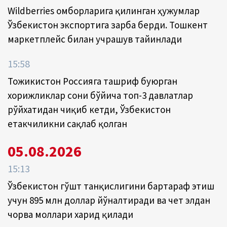
Wildberries омборларига қилинган ҳужумлар
Ўзбекистон экспортига зарба берди. Тошкент
маркетплейс билан учрашув тайинлади
15:58
Тожикистон Россияга ташриф буюрган
хорижликлар сони бўйича топ-3 давлатлар
рўйхатидан чиқиб кетди, Ўзбекистон
етакчиликни сақлаб қолган
05.08.2026
15:13
Ўзбекистон гўшт танқислигини бартараф этиш
учун 895 млн доллар йўналтиради ва чет элдан
чорва моллари харид қилади