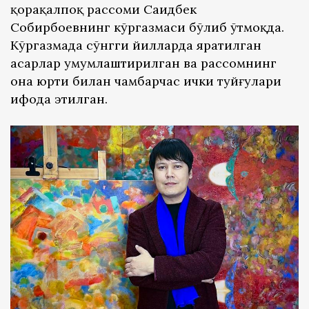
қорақалпоқ рассоми Саидбек
Собирбоевнинг кўргазмаси бўлиб ўтмоқда.
Кўргазмада сўнгги йилларда яратилган
асарлар умумлаштирилган ва рассомнинг
она юрти билан чамбарчас ички туйғулари
ифода этилган.