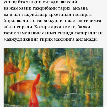
уни қайта талқин қилади, шахсий
ва жамоавий тажрибани тарих, анъана
ва ички тажрибалар архетипал тасвирга
бирлашадиган тафаккурли, пластик тизимга
айлантиради. Хотира архив эмас, балки
тарих замонавий санъат тилида гапирадиган
мавжудликнинг тирик маконига айланади.