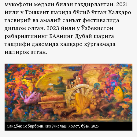
мукофоти медали билан тақдирланган. 2021
йили у Тошкент шаҳрида бўлиб ўтган Халқаро
тасвирий ва амалий санъат фестивалида
диплом олган. 2023 йили у Ўзбекистон
раҳбариятининг БААнинг Дубай шаҳрига
ташрифи давомида халқаро кўргазмада
иштирок этган.
Саидбек Собирбоев. Қиз ўғирлаш. Холст, бўёқ. 2026