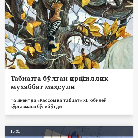
Табиатга бўлган қирқ йиллик
муҳаббат маҳсули
Тошкентда «Рассом ва табиат» XL юбилей
кўргазмаси бўлиб ўтди
15.01