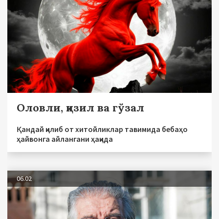
Оловли, қизил ва гўзал
Қандай қилиб от хитойликлар тавимида бебаҳо
ҳайвонга айлангани ҳақида
06.02