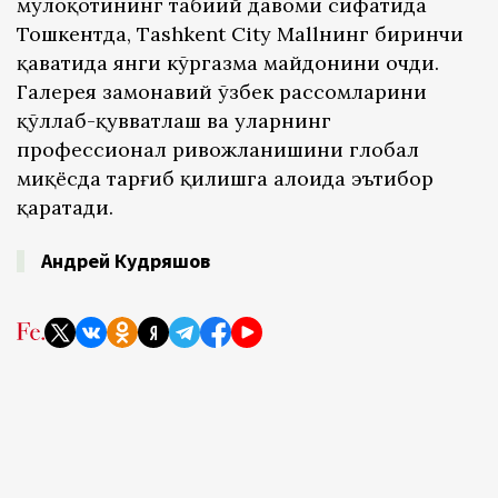
мулоқотининг табиий давоми сифатида
Тошкентда, Tashkent City Mallнинг биринчи
қаватида янги кўргазма майдонини очди.
Галерея замонавий ўзбек рассомларини
қўллаб-қувватлаш ва уларнинг
профессионал ривожланишини глобал
миқёсда тарғиб қилишга алоҳида эътибор
қаратади.
Андрей Кудряшов