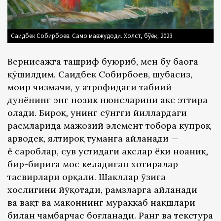
Саидбек Собирбоев. Само мавжудоди. Холст, бўёқ. 2023
Вернисажга ташриф буюриб, мен бу баҳога
қўшилдим. Саидбек Собирбоев, шубҳасиз,
моҳир чизмачи, у атрофидаги табиий
дунёнинг энг нозик нюнсларини акс эттира
олади. Бироқ, унинг сўнгги йиллардаги
расмларида мажозий элемент тобора кўпроқ
арвоҳдек, ялтироқ туманга айланади —
ё сароблар, сув устидаги акслар ёки ноаниқ,
бир-бирига мос келадиган хотиралар
тасвирлари орқали. Шакллар ўзига
хослигини йўқотади, рамзларга айланади
ва вақт ва маконнинг мураккаб нақшлари
билан чамбарчас боғланади. Ранг ва текстура