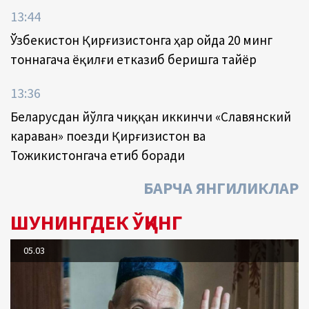
13:44
Ўзбекистон Қирғизистонга ҳар ойда 20 минг
тоннагача ёқилғи етказиб беришга тайёр
13:36
Беларусдан йўлга чиққан иккинчи «Славянский
караван» поезди Қирғизистон ва
Тожикистонгача етиб боради
БАРЧА ЯНГИЛИКЛАР
ШУНИНГДЕК ЎҚИНГ
05.03