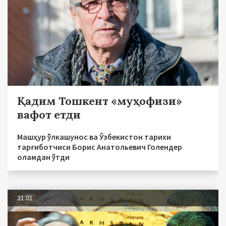
Қадим Тошкент «муҳофизи»
вафот етди
Машҳур ўлкашунос ва Ўзбекистон тарихи
тарғиботчиси Борис Анатольевич Голендер
оламдан ўтди
21.01