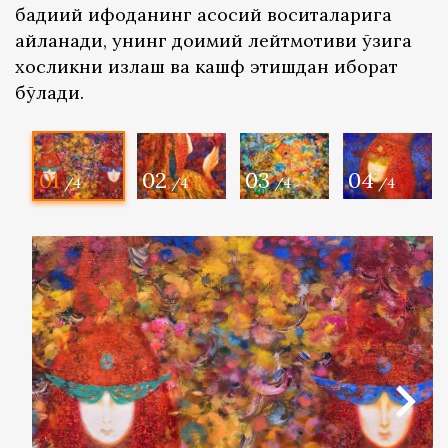
бадиий ифоданинг асосий воситаларига
айланади, унинг доимий лейтмотиви ўзига
хосликни излаш ва кашф этишдан иборат
бўлади.
01
02
03
04
/4
/4
/4
/4