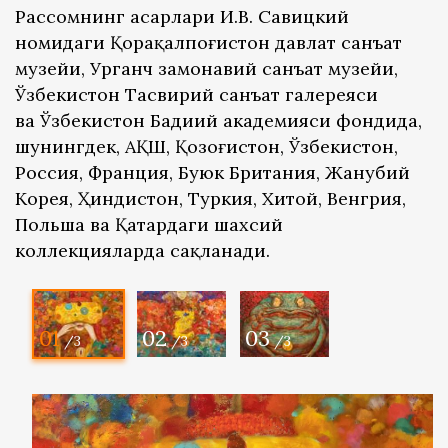
Рассомнинг асарлари И.В. Савицкий
номидаги Қорақалпоғистон давлат санъат
музейи, Урганч замонавий санъат музейи,
Ўзбекистон Тасвирий санъат галереяси
ва Ўзбекистон Бадиий академияси фондида,
шунингдек, АҚШ, Қозоғистон, Ўзбекистон,
Россия, Франция, Буюк Британия, Жанубий
Корея, Ҳиндистон, Туркия, Хитой, Венгрия,
Польша ва Қатардаги шахсий
коллекцияларда сақланади.
01
02
03
/3
/3
/3