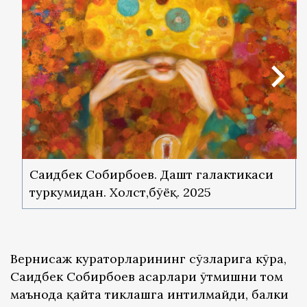
Саидбек Собирбоев. Дашт галактикаси
туркумидан. Холст,бўёқ. 2025
Вернисаж кураторларининг сўзларига кўра,
Саидбек Собирбоев асарлари ўтмишни том
маънода қайта тиклашга интилмайди, балки