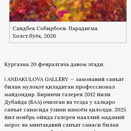
Саидбек Собирбоев. Парадигма.
Холст,бўёқ. 2026
Кўргазма 20 февралгача давом этади.
ℹ️ ANDAKULOVA GALLERY — замонавий санъат
билан мулоқот қиладиган профессионал
майдондир. Биринчи галерея 2012 йили
Дубайда (БАА) очилган ва тезда у халқаро
санъат саҳнасида ўзини намоён қилолди. 2025
йил ноябрь ойида галерея маҳаллий маданий
мерос ва минтақавий санъат саҳнаси билан