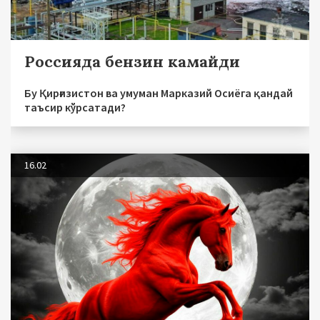
Россияда бензин камайди
Бу Қирғизистон ва умуман Марказий Осиёга қандай
таъсир кўрсатади?
16.02