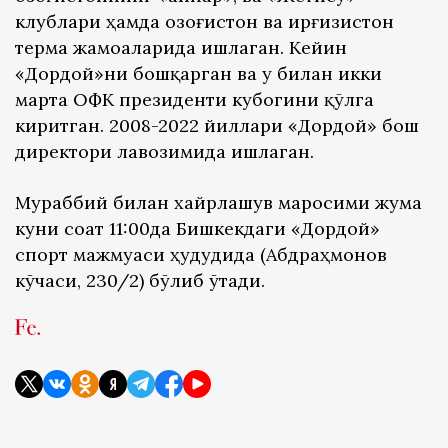
клублари ҳамда Қозоғистон ва Қирғизистон
терма жамоаларида ишлаган. Кейин
«Дордой»ни бошқарган ва у билан икки
марта ОФК президенти кубогини қўлга
киритган. 2008-2022 йиллари «Дордой» бош
директори лавозимида ишлаган.
Мураббий билан хайрлашув маросими жума
куни соат 11:00да Бишкекдаги «Дордой»
спорт мажмуаси ҳудудида (Абдраҳмонов
кўчаси, 230/2) бўлиб ўтади.