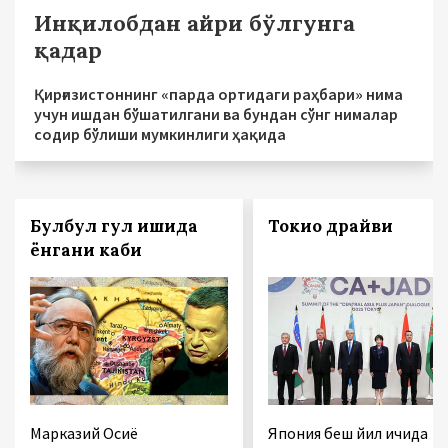
Инқилобдан айри бўлгунга
қадар
Қирғизистоннинг «парда ортидаги раҳбари» нима
учун ишдан бўшатилгани ва бундан сўнг нималар
содир бўлиши мумкинлиги ҳақида
Булбул гул ишқида
Токио драйви
ёнгани каби
Марказий Осиё
Япония беш йил ичида