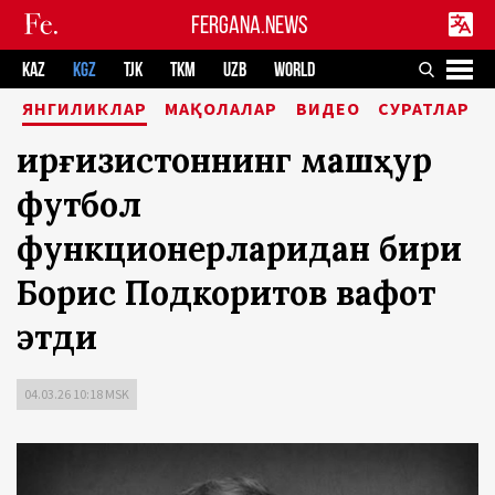
FERGANA.NEWS
KAZ
KGZ
TJK
TKM
UZB
WORLD
ЯНГИЛИКЛАР
МАҚОЛАЛАР
ВИДЕО
СУРАТЛАР
Қирғизистоннинг машҳур
футбол
функционерларидан бири
Борис Подкоритов вафот
этди
04.03.26 10:18 MSK