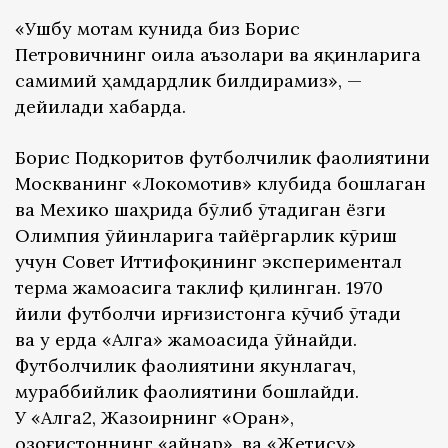
«Ушбу мотам кунида биз Борис
Петровичнинг оила аъзолари ва яқинларига
самимий ҳамдардлик билдирамиз», —
дейилади хабарда.
Борис Подкоритов футболчилик фаолиятини
Москванинг «Локомотив» клубида бошлаган
ва Мехико шаҳрида бўлиб ўтадиган ёзги
Олимпия ўйинларига тайёргарлик кўриш
учун Совет Иттифоқининг экспериментал
терма жамоасига таклиф қилинган. 1970
йили футболчи Қирғизистонга кўчиб ўтади
ва у ерда «Алга» жамоасида ўйнайди.
Футболчилик фаолиятини якунлагач,
мураббийлик фаолиятини бошлайди.
У «Алга2, Жазоирнинг «Оран»,
Қозоғистоннинг «Қайнар», ва «Жетису»