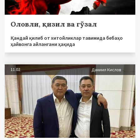
Оловли, қизил ва гўзал
Қандай қилиб от хитойликлар тавимида бебаҳо
ҳайвонга айлангани ҳақида
11.02
Даниил Кислов