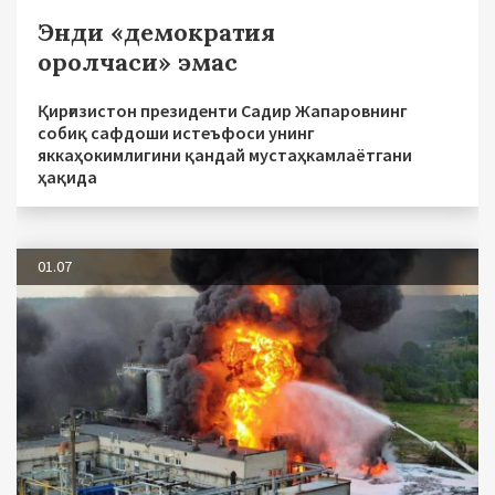
Энди «демократия
оролчаси» эмас
Қирғизистон президенти Садир Жапаровнинг
собиқ сафдоши истеъфоси унинг
яккаҳокимлигини қандай мустаҳкамлаётгани
ҳақида
01.07