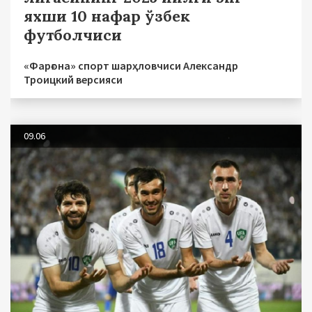
яхши 10 нафар ўзбек
футболчиси
«Фарғона» спорт шарҳловчиси Александр
Троицкий версияси
09.06