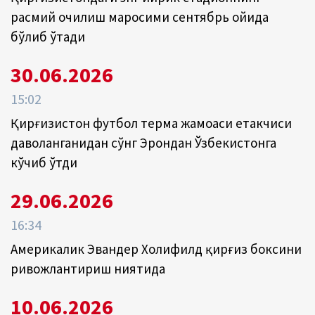
расмий очилиш маросими сентябрь ойида
бўлиб ўтади
30.06.2026
15:02
Қирғизистон футбол терма жамоаси етакчиси
даволанганидан сўнг Эрондан Ўзбекистонга
кўчиб ўтди
29.06.2026
16:34
Америкалик Эвандер Холифилд қирғиз боксини
ривожлантириш ниятида
10.06.2026