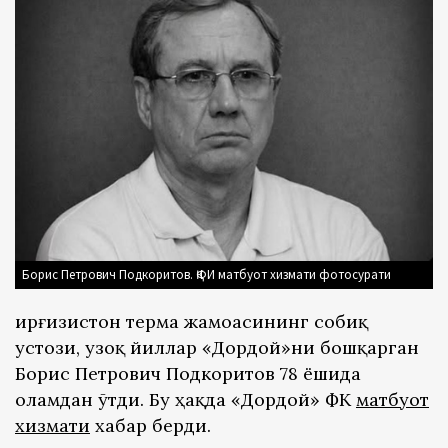
Борис Петрович Подкоритов. ҚФИ матбуот хизмати фотосурати
Қирғизистон терма жамоасининг собиқ
устози, узоқ йиллар «Дордой»ни бошқарган
Борис Петрович Подкоритов 78 ёшида
оламдан ўтди. Бу ҳақда «Дордой» ФК
матбуот
хизмати
хабар берди.