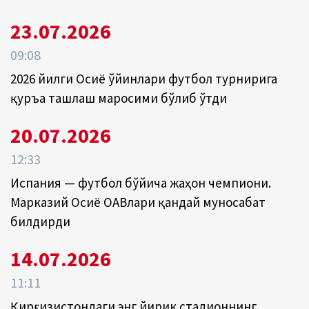
23.07.2026
09:08
2026 йилги Осиё ўйинлари футбол турнирига
қуръа ташлаш маросими бўлиб ўтди
20.07.2026
12:33
Испания — футбол бўйича жаҳон чемпиони.
Марказий Осиё ОАВлари қандай муносабат
билдирди
14.07.2026
11:11
Қирғизистондаги энг йирик стадионнинг