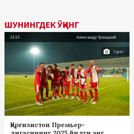
ШУНИНГДЕК ЎҚИНГ
12.12
Александр Троицкий
Сурат
Қирғизистон Премьер-
лигасининг 2025 йилги энг