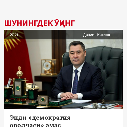
ШУНИНГДЕК ЎҚИНГ
07.08
Даниил Кислов
Энди «демократия
оролчаси» эмас