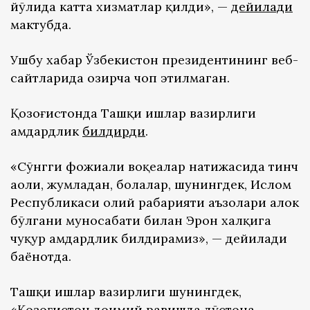
йўлида катта хизматлар қилди», —
дейилади
мактубда.
Ушбу хабар Ўзбекистон президентининг веб-
сайтларида ҳозирча чоп этилмаган.
Қозоғистонда Ташқи ишлар вазирлиги
ҳамдардлик
билдирди
.
«Сўнгги фожиали воқеалар натижасида тинч
аҳоли, жумладан, болалар, шунингдек, Ислом
Республикаси олий раҳбарияти аъзолари ҳалок
бўлгани муносабати билан Эрон халқига
чуқур ҳамдардлик билдирамиз», — дейилади
баёнотда.
Ташқи ишлар вазирлиги шунингдек,
«Қозоғистон доимий равишда дўстона