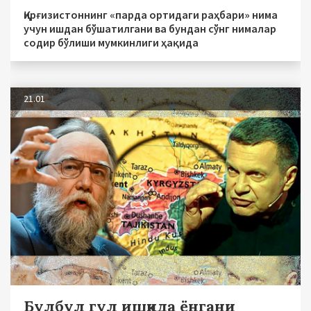
Қирғизистоннинг «парда ортидаги раҳбари» нима
учун ишдан бўшатилгани ва бундан сўнг нималар
содир бўлиши мумкинлиги ҳақида
21.01
Булбул гул ишқида ёнгани