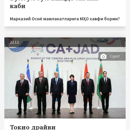
каби
Марказий Осиё мамлакатларига МҲО хавфи борми?
22.12
Сурат
Токио драйви