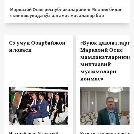
Марказий Осиё республикаларининг Япония билан
яқинлашувида кўз илғамас масалалар бор
С5 учун Озарбайжон
«Буюк давлатларга
иловаси
Марказий Осиё
мамлакатларинин
минтақавий
муаммолари
қизиқмас»
Илҳом Алиев Марказий
Қозоғистонлик тарихчи