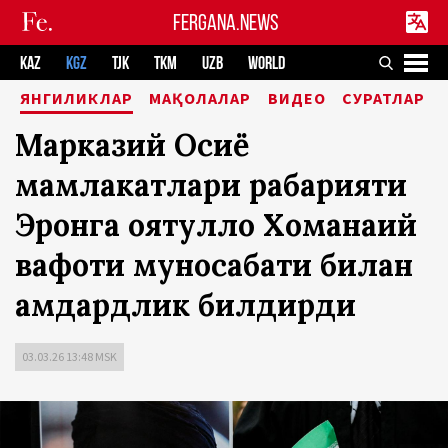
FERGANA.NEWS
KAZ
KGZ
TJK
TKM
UZB
WORLD
ЯНГИЛИКЛАР
МАҚОЛАЛАР
ВИДЕО
СУРАТЛАР
Марказий Осиё
мамлакатлари раҳбарияти
Эронга оятуллоҳ Хоманаий
вафоти муносабати билан
ҳамдардлик билдирди
03.03.26 13:48 MSK