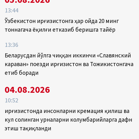
13:44
Ўзбекистон Қирғизистонга ҳар ойда 20 минг
тоннагача ёқилғи етказиб беришга тайёр
13:36
Беларусдан йўлга чиққан иккинчи «Славянский
караван» поезди Қирғизистон ва Тожикистонгача
етиб боради
04.08.2026
10:52
Қирғизистонда инсонларни кремация қилиш ва
кул солинган урналарни колумбарийларга дафн
этиш тақиқланди