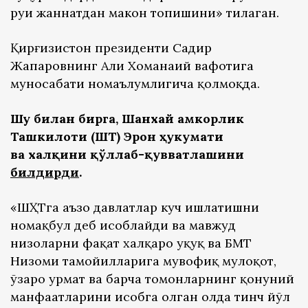
руҳи жаннатдан макон топишини» тилаган.
Қирғизистон президенти Садир
Жапаровнинг Али Хоманаий вафотига
муносабати номаълумлигича қолмоқда.
Шу билан бирга, Шанхай Ҳамкорлик
Ташкилоти (ШҲТ) Эрон ҳукумати
ва халқини қўллаб-қувватлашини
билдирди
.
«ШҲТга аъзо давлатлар куч ишлатишни
номақбул деб ҳисоблайди ва мавжуд
низоларни фақат халқаро ҳуқуқ ва БМТ
Низоми тамойилларига мувофиқ мулоқот,
ўзаро ҳурмат ва барча томонларнинг қонуний
манфаатларини ҳисобга олган ҳолда тинч йўл