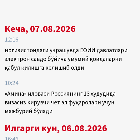
Кеча, 07.08.2026
12:16
Қирғизистондаги учрашувда ЕОИИ давлатлари
электрон савдо бўйича умумий қоидаларни
қабул қилишга келишиб олди
10:24
«Амина» иловаси Россиянинг 13 ҳудудида
визасиз кирувчи чет эл фуқаролари учун
мажбурий бўлади
Илгарги кун, 06.08.2026
16:46