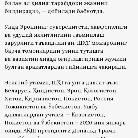
билан ҳал қилиш тарафдори эканини
билдиради», — дейилади баёнотда.
Унда Эроннинг суверенитети, хавфсизлиги
ва ҳудудий яхлитлигини таъминлаш
зарурлиги таъкидланган. ШҲТ можаронинг
барча томонларини ўзини тутишга
ва вазиятни янада оғирлаштириши мумкин
бўлган ҳаракатлардан тийилишга чақиради.
Эслатиб ўтамиз, ШҲТга ўнта давлат аъзо:
Беларусь, Ҳиндистон, Эрон, Қозоғистон,
Хитой, Қирғизистон, Покистон, Россия,
Тожикистон ва Ўзбекистон. Ушбу
давлатлардан учтаси —
Қозоғистон
,
Покистон ва
Ўзбекистон
– 2026 йил январь
ойида АҚШ президенти Дональд Трамп