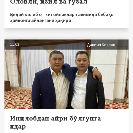
Оловли, қизил ва гўзал
Қандай қилиб от хитойликлар тавимида бебаҳо
ҳайвонга айлангани ҳақида
11.02
Даниил Кислов
Инқилобдан айри бўлгунга
қадар