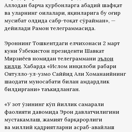
Аллоҳдан барча қурбонларга абадий шафқат
ва уларнинг оилалари, яқинларига бу оғир
мусибат олдида сабр-тоқат сўрайман», —
дейилади Раҳмон телеграммасида.
Эроннинг Тошкентдаги елчихонаси 2 март
куни Ўзбекистон президенти Шавкат
Мирзиёев номидан телеграммани
эълон
қилди
. Хабарда «Ислом инқилоби раҳбари
Оятуллоҳ-ул-узмо Саййид Али Хоманаийнинг
шаҳодати муносабати билан ҳамдардлик
билдиргани» таъкидланган.
«У зот ўзининг кўп йиллик самарали
фаолияти давомида Эрон давлатчилигини
мустаҳкамлаш, жамият барқарорлиги
ва миллий қадриятларни асраб-авайлаш