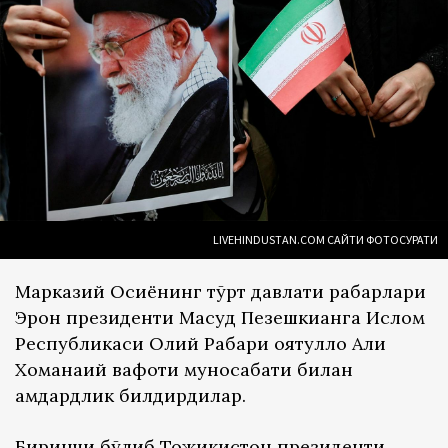
LIVEHINDUSTAN.COM САЙТИ ФОТОСУРАТИ
Марказий Осиёнинг тўрт давлати раҳбарлари
Эрон президенти Масуд Пезешкианга Ислом
Республикаси Олий Раҳбари оятуллоҳ Али
Хоманаий вафоти муносабати билан
ҳамдардлик билдирдилар.
Биринчи бўлиб Тожикистон президенти