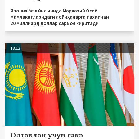
Япония беш йил ичида Марказий Осиё
мамлакатларидаги лойиҳаларга тахминан
20 миллиард доллар сармоя киритади
18.12
Олтовлон учун сакэ