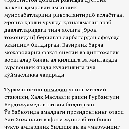
ва кенг қамровли ҳамкорлик
муносабатларини ривожлантириб келаётган,
Эронга қарши урушда қатнашмаган араб
давлатларидаги тинч аҳолига [Эрон
томонидан] берилган зарбалардан афсусда
эканини» билдирган. Вазирлик барча
можароларни фақат сиёсий ва дипломатик
воситалар билан ҳал қилишга ва минтақада
зўравонлик янада кучайишига йўл
қўймасликка чақиради.
Туркманистон
номидан
унинг миллий
етакчиси, Халқ Маслаҳати раиси Гурбангули
Бердимуҳамедов таъзия билдирган.
Ўз баёнотида амалдаги президентнинг отаси
Али Хоманаий вафоти муносабати билан
чуқур ҳамдардлик билдирган ва «марҳумнинг