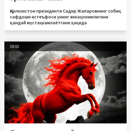
Қирғизистон президенти Садир Жапаровнинг собиқ
сафдоши истеъфоси унинг яккаҳокимлигини
қандай мустаҳкамлаётгани ҳақида
16.02