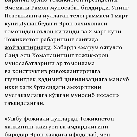
Эмомали Раҳмон муносабат билдирди. Унинг
Пезешкианга йўллаган телеграммаси 1 март
куни Душанбедаги Эрон элчихонаси
томонидан
эълон қилинди
ва 2 март куни
Тожикистон раҳбарининг сайтида
жойлаштирилди
. Хабарда «марҳум оятуллоҳ
Саид Али Хоманаийнинг тожик-эрон
муносабатларини ҳар томонлама
ва конструктив ривожлантиришга,
шунингдек, қадимий цивилизацияга мансуб
икки халқ ўртасидаги ҳамкорликни
мустаҳкамлашга қўшган муносиб ҳиссаси»
таъкидланган.
«Ушбу фожиали кунларда, Тожикистон
халқининг қайғуси ва ҳамдардлигини
биродар Эрон халқига ифодалаб, мен