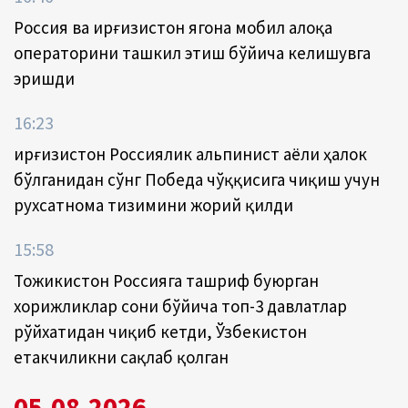
Россия ва Қирғизистон ягона мобил алоқа
операторини ташкил этиш бўйича келишувга
эришди
16:23
Қирғизистон Россиялик альпинист аёли ҳалок
бўлганидан сўнг Победа чўққисига чиқиш учун
рухсатнома тизимини жорий қилди
15:58
Тожикистон Россияга ташриф буюрган
хорижликлар сони бўйича топ-3 давлатлар
рўйхатидан чиқиб кетди, Ўзбекистон
етакчиликни сақлаб қолган
05.08.2026