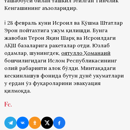
ташаббуси билан ташкил этилган Тинчлик
Кенгашининг аъзоларидир.
ℹ️ 28 февраль куни Исроил ва Қўшма Штатлар
Эрон пойтахтига ҳужум қилишди. Бунга
жавобан Теҳрон Яқин Шарқ ва Исроилдаги
АҚШ базаларига ракеталар отди. Юзлаб
одамлар, шунингдек,
оятуллоҳ Хоманаий
бошчилигидаги Ислом Республикасининг
олий раҳбарияти ҳалок бўлди. Минтақадаги
кескинлашув фонида бутун дунё ҳукуматлари
у ердан ўз фуқароларини эвакуация
қилмоқда.