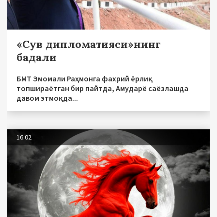
«Сув дипломатияси»нинг
бадали
БМТ Эмомали Раҳмонга фахрий ёрлиқ
топшираётган бир пайтда, Амударё саёзлашда
давом этмоқда...
16.02