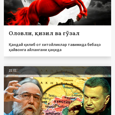
Оловли, қизил ва гўзал
Қандай қилиб от хитойликлар тавимида бебаҳо
ҳайвонга айлангани ҳақида
21.01