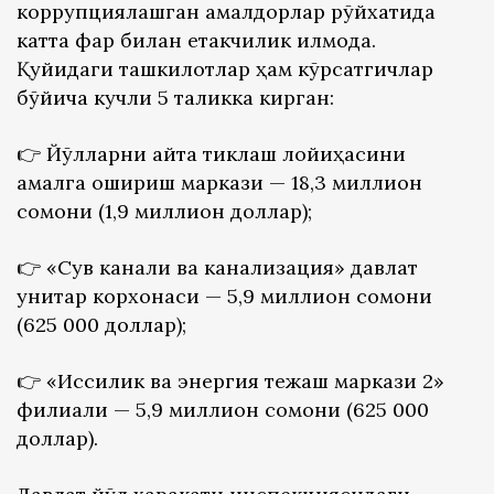
коррупциялашган амалдорлар рўйхатида
катта фарқ билан етакчилик қилмоқда.
Қуйидаги ташкилотлар ҳам кўрсатгичлар
бўйича кучли 5 таликка кирган:
👉 Йўлларни қайта тиклаш лойиҳасини
амалга ошириш маркази — 18,3 миллион
сомони (1,9 миллион доллар);
👉 «Сув ​​канали ва канализация» давлат
унитар корхонаси — 5,9 миллион сомони
(625 000 доллар);
👉 «Иссиқлик ва энергия тежаш маркази 2»
филиали — 5,9 миллион сомони (625 000
доллар).