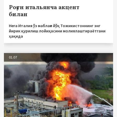
Роғун итальянча акцент
билан
Нега Италия ўз маблағи йўқ Тожикистоннинг энг
йирик қурилиш лойиҳасини молиялаштираётгани
ҳақида
01.07