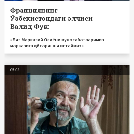
Франциянинг
Ўзбекистондаги элчиси
Валид Фук:
«Биз Марказий Осиёни муносабатларимиз
марказига қайтаришни истаймиз»
05.03