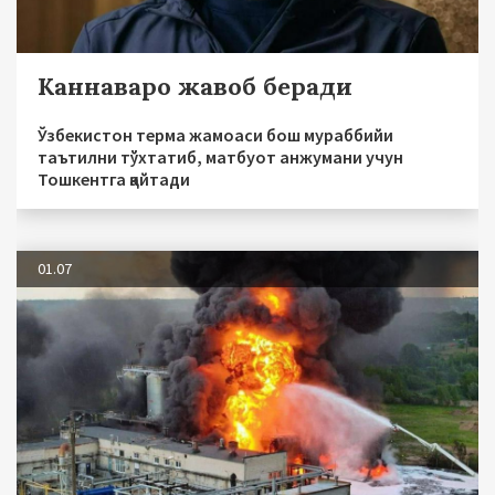
Каннаваро жавоб беради
Ўзбекистон терма жамоаси бош мураббийи
таътилни тўхтатиб, матбуот анжумани учун
Тошкентга қайтади
01.07