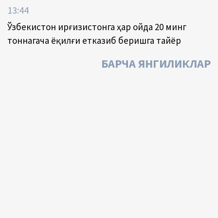
13:44
Ўзбекистон Қирғизистонга ҳар ойда 20 минг
тоннагача ёқилғи етказиб беришга тайёр
БАРЧА ЯНГИЛИКЛАР