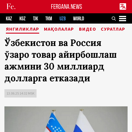
FERGANA.NEWS
KAZ
KGZ
TJK
TKM
UZB
WORLD
ЯНГИЛИКЛАР
МАҚОЛАЛАР
ВИДЕО
СУРАТЛАР
Ўзбекистон ва Россия
ўзаро товар айирбошлаш
ҳажмини 30 миллиард
долларга етказади
13.06.25 14:32 MSK