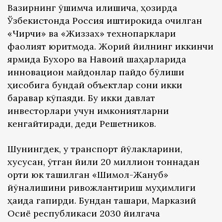
Вазирнинг қўшимча қилишича, ҳозирда
Ўзбекистонда Россия иштирокида очилган
«Чирчиқ» ва «Жиззах» технопарклари
фаолият юритмоқда. Жорий йилнинг иккинчи
ярмида Бухоро ва Навоий шаҳарларида
инновацион майдонлар пайдо бўлиши
ҳисобига бундай объектлар сони икки
баравар кўпаяди. Бу икки давлат
инвесторлари учун имкониятларни
кенгайтиради, деди Решетников.
Шунингдек, у транспорт йўлакларини,
хусусан, ўтган йили 20 миллион тоннадан
ортиқ юк ташилган «Шимол-Жануб»
йўналишини ривожлантириш муҳимлиги
ҳақида гапирди. Бундан ташқари, Марказий
Осиё республикаси 2030 йилгача