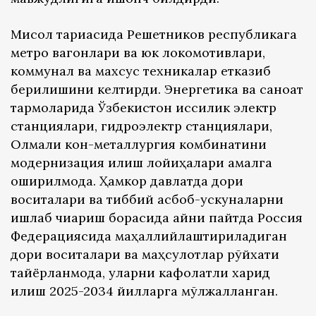
Мисол тариқасида Решетников республикага
метро вагонлари ва юк локомотивлари,
коммунал ва махсус техникалар етказиб
берилишини келтирди. Энергетика ва саноат
тармоқларида Ўзбекистон иссиқлик электр
станциялари, гидроэлектр станциялари,
Олмалиқ кон-металлургия комбинатини
модернизация қилиш лойиҳалари амалга
оширилмоқда. Ҳамкор давлатда дори
воситалари ва тиббий асбоб-ускуналарни
ишлаб чиқариш борасида айни пайтда Россия
Федерациясида маҳаллийлаштириладиган
дори воситалари ва маҳсулотлар рўйхати
тайёрланмоқда, уларни кафолатли харид
қилиш 2025-2034 йилларга мўлжалланган.