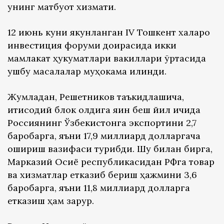
унинг матбуот хизмати.
12 июнь куни якунланган IV Тошкент халқаро
инвестиция форуми доирасида икки
мамлакат ҳукуматлари вакиллари ўртасида
ушбу масалалар муҳокама қилинди.
Жумладан, Решетников таъкидлашича,
иқтисодий блок олдига яқин беш йил ичида
Россиянинг Ўзбекистонга экспортини 2,7
баробарга, яъни 17,9 миллиард долларгача
ошириш вазифаси турибди. Шу билан бирга,
Марказий Осиё республикасидан РФга товар
ва хизматлар етказиб бериш ҳажмини 3,6
баробарга, яъни 11,8 миллиард долларга
етказиш ҳам зарур.