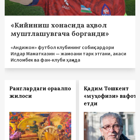
«Кийиниш хонасида аҳвол
муштлашувгача борганди»
«Андижон» футбол клубининг собиқ сардори
Илдар Маматказин — жамоани тарк этгани, акаси
Исломбек ва фан-клуби ҳақида
Ранглардаги қорақалпоқ
Қадим Тошкент
жилоси
«муҳофизи» вафот
етди