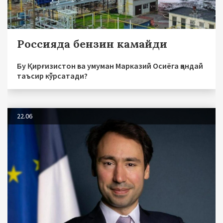
Россияда бензин камайди
Бу Қирғизистон ва умуман Марказий Осиёга қандай
таъсир кўрсатади?
22.06