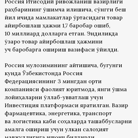
Россия Иқтисодий ривожланиш вазирлиги
раҳбарининг қўшимча қилишича, сўнгги беш
йил ичида мамлакатлар ўртасидаги товар
айирбошлаш ҳажми 1,7 баробар ошиб,
10 миллиард долларга етган. Эндиликда
ўзаро товар айирбошлаш ҳажмини
уч баробарга ошириш вазифаси қўйилди.
Россия мулозимининг айтишича, бугунги
кунда Ўзбекистонда Россия
Федерациясининг 3 мингдан ортиқ
компанияси фаолият юритмоқда, янги қўшма
лойиҳаларни қўллаб-қувватлаш учун
Инвестиция платформаси яратилган. Вазир
фармацевтика, энергетика, транспорт
ва логистика каби соҳаларда ташаббусларни
амалга ошириш учун улкан салоҳият
мавжудлигига ишонч билдирди.