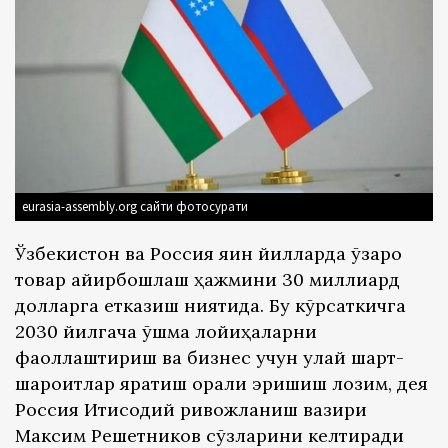
eurasia-assembly.org сайти фотосурати
Ўзбекистон ва Россия яқин йилларда ўзаро
товар айирбошлаш ҳажмини 30 миллиард
долларга етказиш ниятида. Бу кўрсаткичга
2030 йилгача қўшма лойиҳаларни
фаоллаштириш ва бизнес учун қулай шарт-
шароитлар яратиш орқали эришиш лозим, дея
Россия Иқтисодий ривожланиш вазири
Максим Решетников сўзларини келтиради