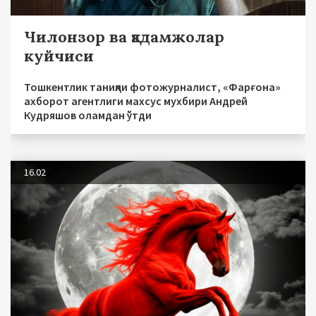
Чилонзор ва қадамжолар
куйчиси
Тошкентлик таниқли фотожурналист, «Фарғона»
ахборот агентлиги махсус мухбири Андрей
Кудряшов оламдан ўтди
16.02