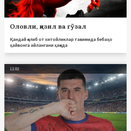
Оловли, қизил ва гўзал
Қандай қилиб от хитойликлар тавимида бебаҳо
ҳайвонга айлангани ҳақида
12.02