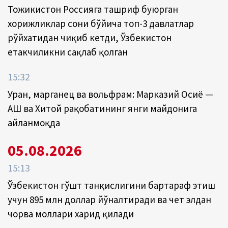
Тожикистон Россияга ташриф буюрган
хорижликлар сони бўйича топ-3 давлатлар
рўйхатидан чиқиб кетди, Ўзбекистон
етакчиликни сақлаб қолган
15:32
Уран, марганец ва вольфрам: Марказий Осиё —
АҚШ ва Хитой рақобатининг янги майдонига
айланмоқда
05.08.2026
15:13
Ўзбекистон гўшт танқислигини бартараф этиш
учун 895 млн доллар йўналтиради ва чет элдан
чорва моллари харид қилади