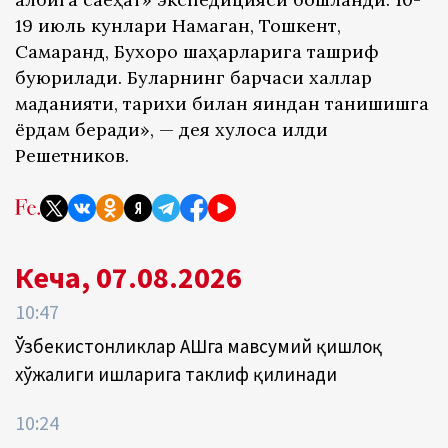
19 июль кунлари Намаган, Тошкент,
Самарқанд, Бухоро шаҳарларига ташриф
буюрилади. Буларнинг барчаси халқлар
маданияти, тарихи билан яқиндан танишишга
ёрдам беради», — дея хулоса қилди
Решетников.
Кеча, 07.08.2026
10:47
Ўзбекистонликлар АҚШга мавсумий қишлоқ
хўжалиги ишларига таклиф қилинади
10:24