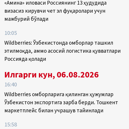
«Амина» иловаси Россиянинг 13 ҳудудида
визасиз кирувчи чет эл фуқаролари учун
мажбурий бўлади
10:05
Wildberries: Ўзбекистонда омборлар ташкил
этилмоқда, аммо асосий логистика қувватлари
Россияда қолади
Илгарги кун, 06.08.2026
16:40
Wildberries омборларига қилинган ҳужумлар
Ўзбекистон экспортига зарба берди. Тошкент
маркетплейс билан учрашув тайинлади
15:58