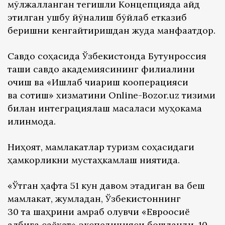
мўлжалланган тегишли Концепцияда қайд
этилган ушбу йўналиш бўйлаб етказиб
беришни кенгайтиришдан жуда манфаатдор.
Савдо соҳасида Ўзбекистонда Бутунроссия
ташқи савдо академиясининг филиалини
очиш ва «Ишлаб чиқариш кооперацияси
ва сотиш» хизматини Online-Bozor.uz тизими
билан интеграциялаш масаласи муҳокама
қилинмоқда.
Ниҳоят, мамлакатлар туризм соҳасидаги
ҳамкорликни мустаҳкамлаш ниятида.
«Ўтган ҳафта 51 кун давом этадиган ва беш
мамлакат, жумладан, Ўзбекистоннинг
30 та шаҳрини қамраб олувчи «Евроосиё
қалбига саёҳат» экспедицияси бошланди. 10-