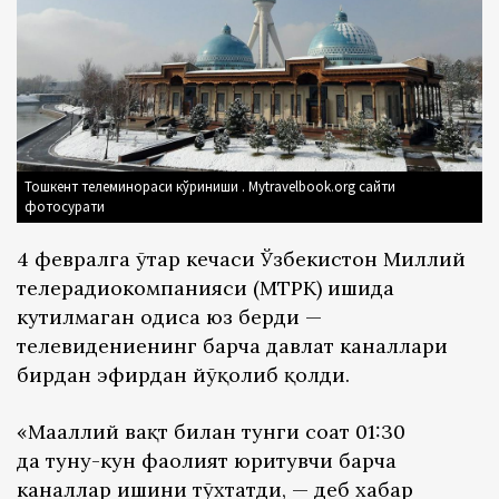
Тошкент телеминораси кўриниши . Mytravelbook.org сайти
фотосурати
4 февралга ўтар кечаси Ўзбекистон Миллий
телерадиокомпанияси (МТРК) ишида
кутилмаган ҳодиса юз берди —
телевидениенинг барча давлат каналлари
бирдан эфирдан йўқолиб қолди.
«Маҳаллий вақт билан тунги соат 01:30
да туну-кун фаолият юритувчи барча
каналлар ишини тўхтатди, — деб хабар