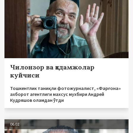
Чилонзор ва қадамжолар
куйчиси
Тошкентлик таниқли фотожурналист, «Фарғона»
ахборот агентлиги махсус мухбири Андрей
Кудряшов оламдан ўтди
06.02