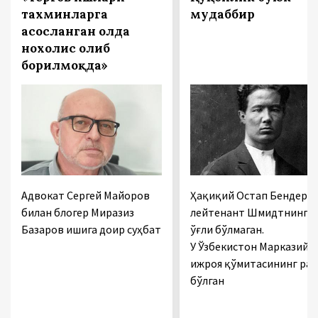
тахминларга
мудаббир
асосланган ҳолда
нохолис олиб
борилмоқда»
Адвокат Сергей Майоров
Ҳақиқий Остап Бендер
билан блогер Миразиз
лейтенант Шмидтнинг
Базаров ишига доир суҳбат
ўғли бўлмаган.
У Ўзбекистон Марказий
ижроя қўмитасининг раи
бўлган