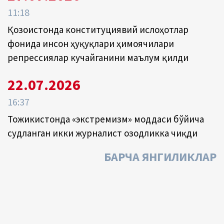
11:18
Қозоғистонда конституциявий ислоҳотлар
фонида инсон ҳуқуқлари ҳимоячилари
репрессиялар кучайганини маълум қилди
22.07.2026
16:37
Тожикистонда «экстремизм» моддаси бўйича
судланган икки журналист озодликка чиқди
БАРЧА ЯНГИЛИКЛАР