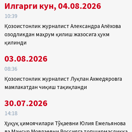
Илгарги кун, 04.08.2026
10:39
Қозоғистонлик журналист Александра Алёхова
озодликдан маҳрум қилиш жазосига ҳукм
қилинди
03.08.2026
08:36
Қозоғистонлик журналист Луқпан Ахмедяровга
мамлакатдан чиқиш тақиқланди
30.07.2026
14:18
Ҳуқуқ ҳимоячилари Тўқаевни Юлия Емельянова
ва Мансур Мовлаевни Россияга топширмасликка