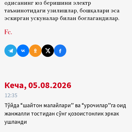
ҳодисанинг юз беришини электр
таъминотидаги узилишлар, бошқалари эса
эскирган ускуналар билан боғлагандилар.
Кеча, 05.08.2026
12:35
Тўйда “шайтон малайлари” ва “урғочилар”га оид
жанжалли тостидан сўнг қозоғистонлик эркак
ушланди