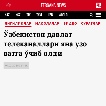
FERGANA.NEWS
KAZ
KGZ
TJK
TKM
UZB
WORLD
ЯНГИЛИКЛАР
МАҚОЛАЛАР
ВИДЕО
СУРАТЛАР
Ўзбекистон давлат
телеканаллари яна узоқ
вақтга ўчиб қолди
04.02.20 10:32 MSK