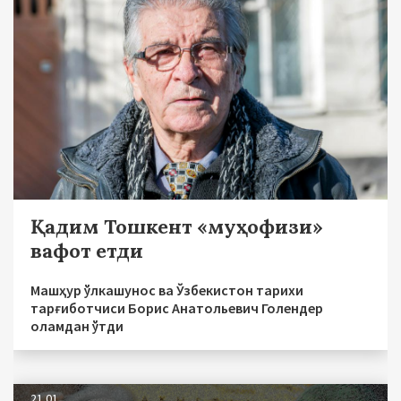
Қадим Тошкент «муҳофизи»
вафот етди
Машҳур ўлкашунос ва Ўзбекистон тарихи
тарғиботчиси Борис Анатольевич Голендер
оламдан ўтди
21.01