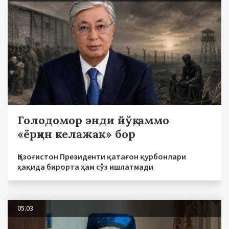
Голодомор энди йўқ, аммо
«ёрқин келажак» бор
Қозоғистон Президенти қатағон қурбонлари
ҳақида бирорта ҳам сўз ишлатмади
05.03