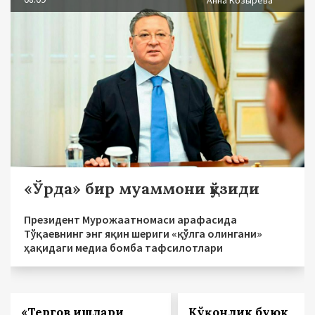
Анна Козырева
«Ўрда» бир муаммони қўзиди
Президент Мурожаатномаси арафасида
Тўқаевнинг энг яқин шериги «қўлга олингани»
ҳақидаги медиа бомба тафсилотлари
«Тергов ишлари
Қўқонлик буюк