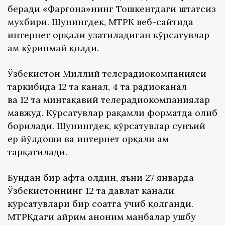
беради «Фарғона»нинг Тошкентдаги штатсиз
мухбири. Шунингдек, МТРК веб-сайтида
интернет орқали узатиладиган кўрсатувлар
ҳам кўринмай қолди.
Ўзбекистон Миллий телерадиокомпанияси
таркибида 12 та канал, 4 та радиоканал
ва 12 та минтақавий телерадиокомпаниялар
мавжуд. Кўрсатувлар рақамли форматда олиб
борилади. Шунингдек, кўрсатувлар сунъий
ер йўлдоши ва интернет орқали ҳам
тарқатилади.
Бундан бир ҳафта олдин, яъни 27 январда
Ўзбекистоннинг 12 та давлат канали
кўрсатувлари бир соатга ўчиб қолганди.
МТРКдаги айрим аноним манбалар ушбу