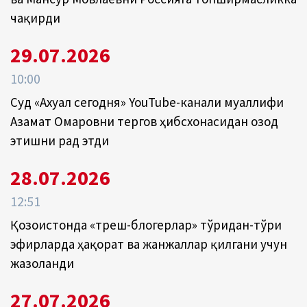
чақирди
29.07.2026
10:00
Суд «Ахуал сегодня» YouTube-канали муаллифи
Азамат Омаровни тергов ҳибсхонасидан озод
этишни рад этди
28.07.2026
12:51
Қозоғистонда «треш-блогерлар» тўғридан-тўғри
эфирларда ҳақорат ва жанжаллар қилгани учун
жазоланди
27.07.2026