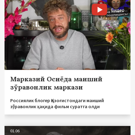
Видео
Марказий Осиёда маиший
зўравонлик маркази
Россиялик блогер Қозоғистондаги маиший
зўравонлик ҳақида фильм суратга олди
01.06