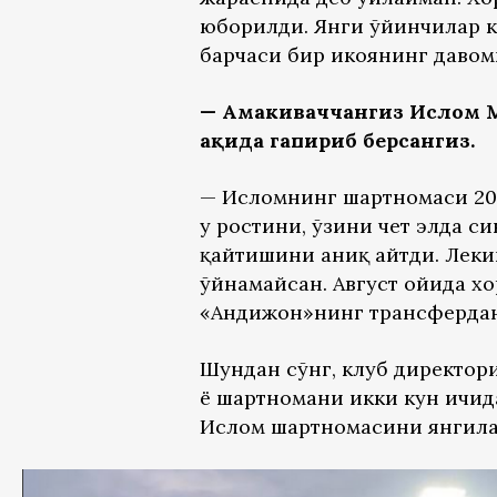
юборилди. Янги ўйинчилар к
барчаси бир ҳикоянинг давом
— Амакиваччангиз Ислом М
ҳақида гапириб берсангиз.
— Исломнинг шартномаси 202
у ростини, ўзини чет элда си
қайтишини аниқ айтди. Леки
ўйнамайсан. Август ойида х
«Андижон»нинг трансфердан 
Шундан сўнг, клуб директор
ё шартномани икки кун ичида
Ислом шартномасини янгила