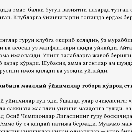
ида эмас, балки бутун вазиятни назарда тутган 
нган. Клубларга ўйинчиларни топишда ёрдам бер
гентлар гуруҳи клубга «кириб келади», ўз мураб
 ва асосан ўз манфаатлари ҳақида ўйлайди. Айта
ома имзолайди. Унинг талабларга жавоб бериши
б зарар кўради. Шубҳасиз, ҳамма агентлар ҳам шу
брўсини ҳимоя қилади ва узоқни ўйлайди.
ибида маҳаллий ўйинчилар тобора кўпроқ ет
й ўйинчилар кўп эди. Ўшанда улар очиқчасига: 
да саккизта маҳаллий ўйинчи майдонга тушди. Б
сад Осиё Чемпионлар Лигасининг гуруҳ босқичид
 Аммо бу ҳеч қандай натижа бермади. Муаммо ма
рижлик ўйинчилар ўйнай олмадилар — улар бир