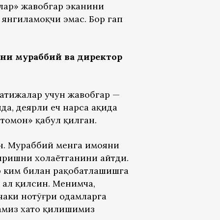
слар» жавобгар эканини
 янгиламоқчи эмас. Бор гап
ни мураббий ва директор
натижалар учун жавобгар —
да, деярли ҳеч нарса ҳақида
томон» қабул қилган.
н. Мураббий менга ҳимояни
ришни хоҳлаётганини айтди.
ар ким билан рақобатлашишга
ҳал қилсин. Менимча,
чаки нотўғри одамларга
чамиз хато қилишимиз