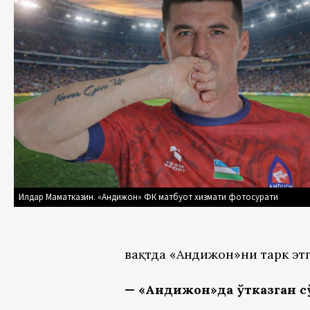
Илдар Маматказин. «Андижон» ФК матбуот хизмати фотосурати
вақтда «Андижон»ни тарк эт
— «Андижон»да ўтказган сў