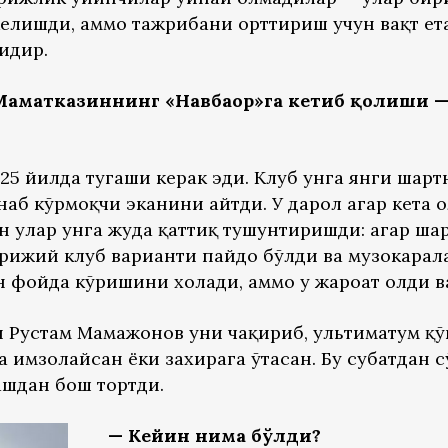
елишди, аммо тажрибани орттириш учун вақт ет
идир.
аматказиннинг «Навбаҳор»га кетиб қолиши —
5 йилда тугаши керак эди. Клуб унга янги шарт
наб кўрмоқчи эканини айтди. У дарҳол агар кета
н улар унга жуда қаттиқ тушунтиришди: агар ша
орижий клуб варианти пайдо бўлди ва музокара
фойда кўришини хоҳлади, аммо у жароҳат олди в
и Рустам Мамажонов уни чақириб, ультиматум қў
 имзолайсан ёки захирага ўтасан. Бу суҳбатдан с
шдан бош тортди.
— Кейин нима бўлди?