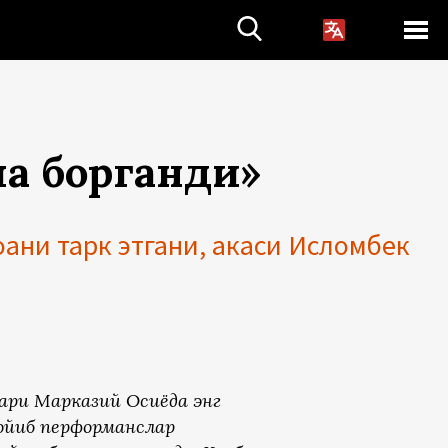
а борганди»
ани тарк этгани, акаси Исломбек
ари Марказий Осиёда энг
жойиб перформанслар