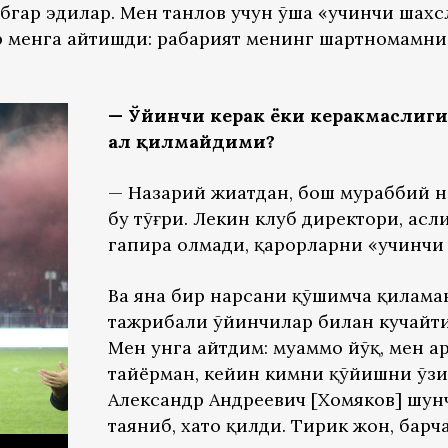
обгар эдилар. Мен танлов учун ўша «учинчи шах
р менга айтишди: раҳбарият менинг шартномамни
— Ўйинчи керак ёки керакмаслиги
ҳал қилмайдими?
— Назарий жиҳатдан, бош мураббий 
бу тўғри. Лекин клуб директори, асли
гапира олмади, қарорларни «учинчи 
Ва яна бир нарсани қўшимча қилама
тажрибали ўйинчилар билан кучайти
Мен унга айтдим: муаммо йўқ, мен ҳ
тайёрман, кейин кимни қўйишни ўзи 
Александр Андреевич [Хомяков] шун
таяниб, хато қилди. Тирик жон, бар