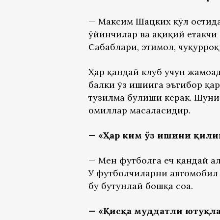
— Максим Шацких қўл остида
ўйинчилар ва ҳақиқий етакчи
Сабаблари, эҳтимол, чуқурро
Ҳар қандай клуб учун жамоад
балки ўз ишиига эътибор қар
тузилма бўлиши керак. Шуни
омиллар масаласидир.
— «Ҳар ким ўз ишини қилиш
— Мен футболга ҳеч қандай а
У футболчиларни автомобил 
бу бутунлай бошқа соҳа.
— «Қисқа муддатли ютуқла