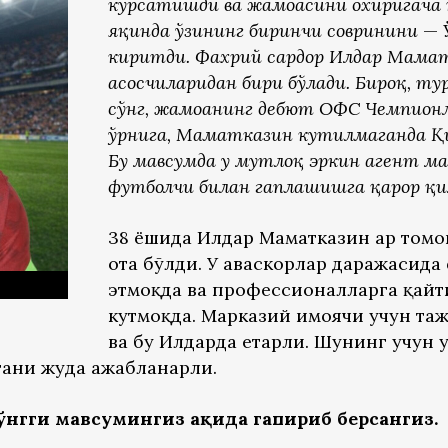
кўрсатишди ва жамоасини охиригача 
яқинда ўзининг биринчи совринини
—
киритди. Фахрий сардор Илдар Мама
асосчиларидан бири бўлади. Бироқ, ту
сўнг, жамоанинг дебют ОФC Чемпион
ўрнига, Маматказин кутилмаганда Қи
Бу мавсумда у мутлоқ эркин агент ма
футболчи билан гаплашишга қарор қи
38 ёшида Илдар Маматказин ҳар том
ота бўлди. У ҳаваскорлар даражасид
этмоқда ва профессионалларга қай
кутмоқда. Марказий ҳимоячи учун та
ва бу Илдарда етарли. Шунинг учун у
гани жуда ажабланарли.
нгги мавсумингиз ҳақида гапириб берсангиз.