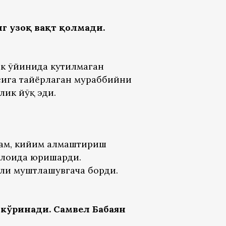
г узоқ вақт қолмади.
ок ўйинида кутилмаган
сига тайёрлаган мураббийни
лик йўқ эди.
ҳам, кийим алмаштириш
алоҳида юришарди.
ли муштлашувгача борди.
кўринади. Самвел Бабаян