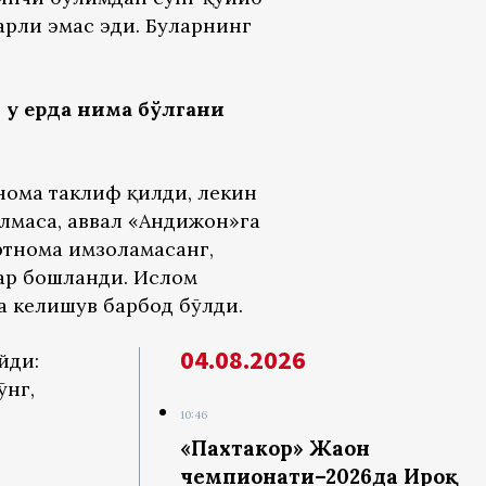
арли эмас эди. Буларнинг
 у ерда нима бўлгани
нома таклиф қилди, лекин
 олмаса, аввал «Андижон»га
ртнома имзоламасанг,
лар бошланди. Ислом
а келишув барбод бўлди.
04.08.2026
йди:
ўнг,
10:46
«Пахтакор» Жаҳон
чемпионати–2026да Ироқ