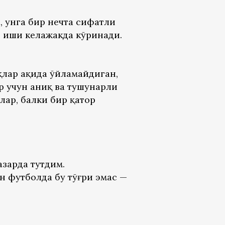
, унга бир нечта сифатли
г иши келажакда кўринади.
лар ҳақида ўйламайдиган,
р учун аниқ ва тушунарли
лар, балки бир қатор
азарда тутдим.
 футболда бу тўғри эмас —