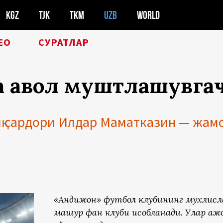
KGZ
TJK
TKM
UZB
WORLD
ЕО
СУРАТЛАР
 аҳвол муштлашувгач
қ сардори Илдар Маматказин — жамо
«Андижон» футбол клубининг мухлисл
машҳур фан клуби ҳисобланади. Улар а