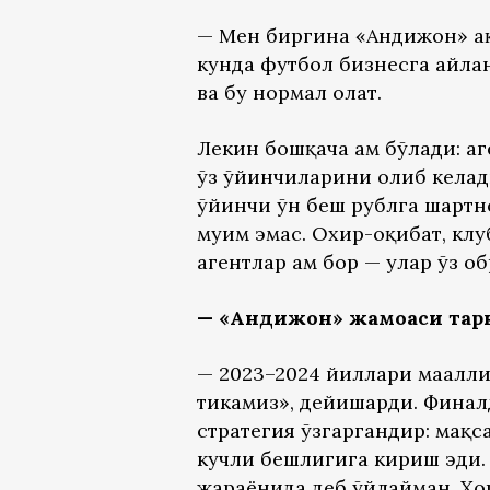
— Мен биргина «Андижон» ҳақ
кунда футбол бизнесга айла
ва бу нормал ҳолат.
Лекин бошқача ҳам бўлади: а
ўз ўйинчиларини олиб келади
ўйинчи ўн беш рублга шартн
муҳим эмас. Охир-оқибат, клу
агентлар ҳам бор — улар ўз о
— «Андижон» жамоаси тарк
— 2023–2024 йиллари маҳалли
тикамиз», дейишарди. Финал
стратегия ўзгаргандир: мақ
кучли бешлигига кириш эди.
жараёнида деб ўйлайман. Хо