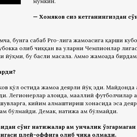
мумкин.
— Хомяков сиз кетганингиздан сўн
мча, бунга сабаб Pro-лига жамоасига қарши куб
убокка олиб чиққан ва уларни Чемпионлар лига
 йўқми, бу баҳсли масала. Аммо жамоада бирдам
арди?
ов қўл остида жамоа деярли йўқ эди. Майдонда 
эди. Легионерлар алоҳида, маҳаллий футболчилар 
шувларга, кийим алмаштириш хонасида эса деяр
ҳам бўлмайди. Демак, натижа ҳам бўлмайди.
дан сўнг натижалар ҳам унчалик ўзгармаган 
игаси плей-оффига олиб чиқа олмади.