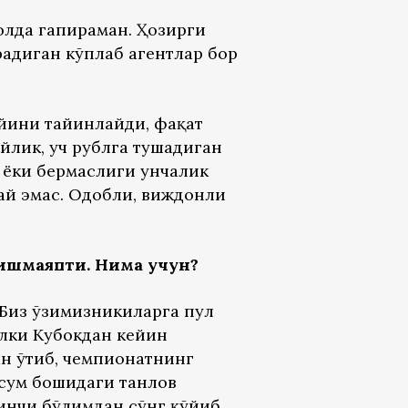
ҳолда гапираман. Ҳозирги
адиган кўплаб агентлар бор
бийини тайинлайди, фақат
йлик, уч рублга тушадиган
 ёки бермаслиги унчалик
ндай эмас. Одобли, виждонли
ишмаяпти. Нима учун?
«Биз ўзимизникиларга пул
алки Кубокдан кейин
ан ўтиб, чемпионатнинг
всум бошидаги танлов
инчи бўлимдан сўнг қўйиб