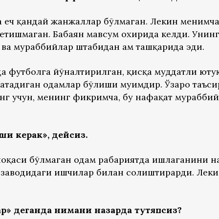
 ҳеч қандай жанжаллар бўлмаган. Лекин менимча
 етишмаган. Бабаян мавсум охирида келди. Унин
қ ва мураббийлар штабидан ҳам ташқарида эди.
а футболга йўналтирилган, қисқа муддатли ютуқ
атадиган одамлар бўлиши муҳимдир. Ўзаро таъси
нг учун, менинг фикримча, бу нафақат мураббий
и керак», дейсиз.
лоқаси бўлмаган одам раҳбариятда ишлаганини н
заводидаги ишчилар билан солиштирарди. Лекин
р» деганда нимани назарда тутяпсиз?