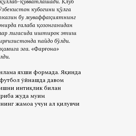
қўллаб-қувватлашади. Клуб
Ўзбекистон кубогини қўлга
тказин бу муваффақиятнинг
рнирда ғалаба қозонганидан
лар лигасида иштирок этиш
рғизистонда пайдо бўлди.
қомига эга. «Фарғона»
лди.
онлама яхши формада. Яқинда
а футбол ўйнашда давом
тишни интиқлик билан
жриба жуда муҳим
нинг жамоа учун ҳал қилувчи