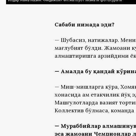
Сабаби нимада эди?
— Шубҳасиз, натижалар. Мени
мағлубият бўлди. Жамоани к
алмаштиришга арзийдими ёки
— Амалда бу қандай кўрин
— Миш-мишларга кўра, Хомяк
хонасида ҳам етакчилик йўқ 
Машғулотларда вазият торти
Коллектив бўлмаса, команда 
— Мураббийлар алмашинуви
эса жамоани Чемпионлар л