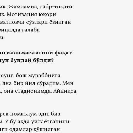
ик. Жамоамиз, сабр-тоқати
ик. Мотивация юқори
ватловчи сўзлари ёзилган
Финалда ғалаба
и.
 янгиланмаслигини фақат
чун бундай бўлди?
 сўнг, бош мураббийга
 яна бир йил сўрадим. Мен
, она стадионимда. Айниқса,
рса номаълум эди, биз
. У бу ҳақда ўйлаётганини
янги одамлар қўшилган