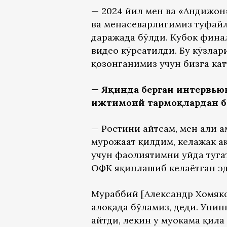
— 2024 йил мен ва «Андижон»
ва меҳнасеварлигимиз туфай
даражада бўлди. Кубок фина
видео кўрсатилди. Бу кўзлар
қозонганимиз учун бизга кат
— Яқинда берган интервью
ижтимоий тармоқлардан би
— Ростини айтсам, мен ҳали 
мурожаат қилдим, келажак ҳ
учун фаолиятимни уйда тугат
ОФК яқинлашиб келаётган эд
Мураббий [Александр Хомяков
алоқада бўламиз, деди. Унин
айтди, лекин у муҳокама қил