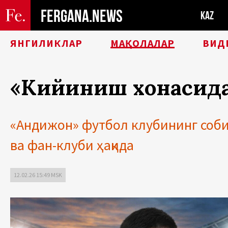
FERGANA.NEWS
KAZ
ЯНГИЛИКЛАР
МАҚОЛАЛАР
ВИД
«Кийиниш хонасида
«Андижон» футбол клубининг соби
ва фан-клуби ҳақида
12.02.26 15:49 MSK