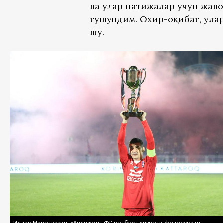
ва улар натижалар учун жав
тушундим. Охир-оқибат, ула
шу.
Илдар Маматказин. «Андижон» ФК матбуот хизмати фотосурати