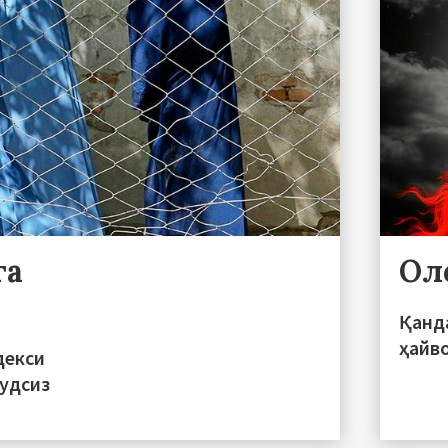
га
Ол
Қанд
ҳайв
декси
судсиз