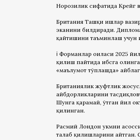
Норозилик сифатида Крейг в
Британия Ташқи ишлар вазир
эканини билдиради. Диплома
қайтишини таъминлаш учун 
ℹ️ Форманлар оиласи 2025 йи
қилиш пайтида ҳибсга олинг
«маълумот тўплашда» айблаг
Британиялик жуфтлик жосусл
айбдорликларини тасдиқловч
Шунга қарамай, ўтган йил ок
қилинган.
Расмий Лондон ҳукмни асосс
талаб қилишларини айтган.