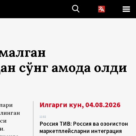
амалган
 сўнг қамоқда қолди
Илгарги кун, 04.08.2026
влари
илинган
11:02
дси
Россия ТИВ: Россия ва Қозоғистон
и.
маркетплейсларни интеграция