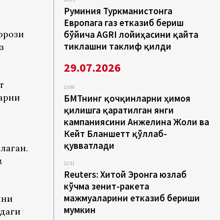
Руминия Туркманистонга
Европага газ етказиб бериш
орози
бўйича AGRI лойиҳасини қайта
тиклашни таклиф қилди
з
29.07.2026
т
13:09
ларни
БМТнинг қочқинларни ҳимоя
қилишга қаратилган янги
кампаниясини Анжелина Жоли ва
Кейт Бланшетт қўллаб-
қувватлади
лаган.
м
12:31
Reuters: Хитой Эронга юзлаб
кўчма зенит-ракета
мажмуаларини етказиб бериши
ини
мумкин
қдаги