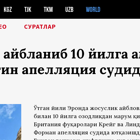
KGZ
TJK
TKM
UZB
WORLD
ЕО
СУРАТЛАР
айбланиб 10 йилга қ
ин апелляция судидан
Ўтган йили Эронда жосуслик айбло
билан 10 йилга озодликдан маҳрум қ
Британия фуқаролари Крейг ва Лин
Форман апелляция судида ютқазишд