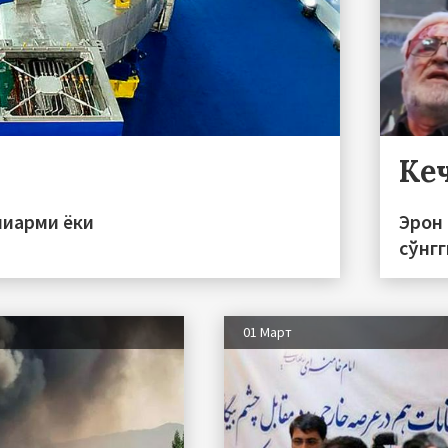
Ке
пиарми ёки
Эрон 
сўнгг
01 Март