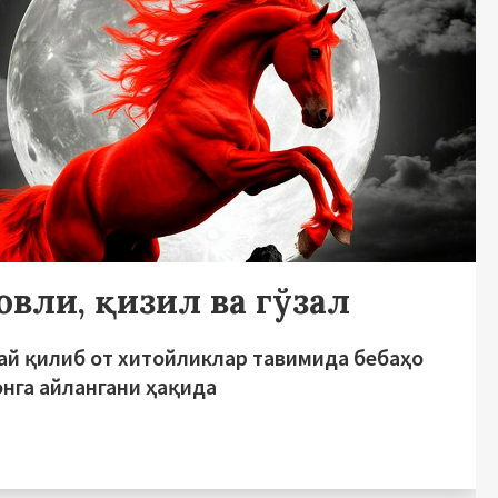
овли, қизил ва гўзал
ай қилиб от хитойликлар тавимида бебаҳо
онга айлангани ҳақида