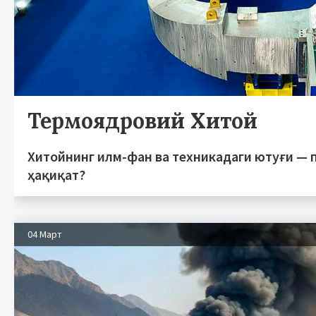
Термоядровий Хитой
Хитойнинг илм-фан ва техникадаги ютуғи — 
ҳақиқат?
04 Март