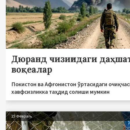
Дюранд чизиғидаги даҳша
воқеалар
Покистон ва Афғонистон ўртасидаги очиқчас
хавфсизликка таҳдид солиши мумкин
25 Февраль