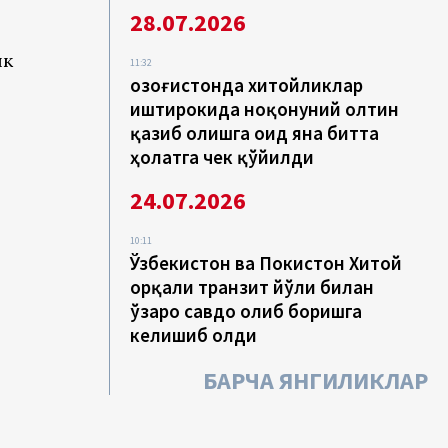
28.07.2026
ик
11:32
Қозоғистонда хитойликлар
иштирокида ноқонуний олтин
қазиб олишга оид яна битта
ҳолатга чек қўйилди
24.07.2026
10:11
Ўзбекистон ва Покистон Хитой
орқали транзит йўли билан
ўзаро савдо олиб боришга
келишиб олди
БАРЧА ЯНГИЛИКЛАР