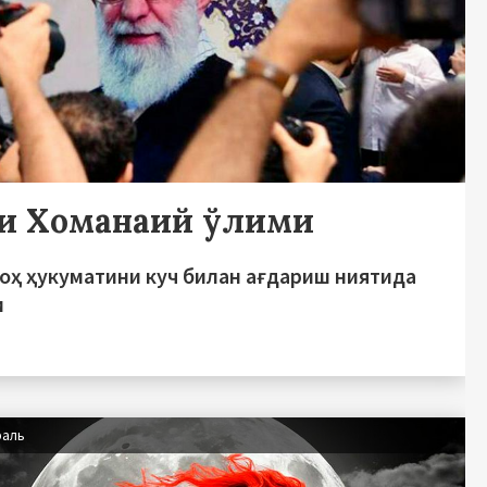
и Хоманаий ўлими
оҳ ҳукуматини куч билан ағдариш ниятида
и
раль