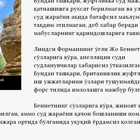
Бундан ташқари, жуфтликка суд ма
қатнашишга рухсат берилмаган ва у
суд жараёни ҳақида батафсил маълум
тақдим этилмаган, деб хабар беради
маҳбусларнинг қариндошларига таян
Линдси Форманнинг ўғли Жо Бенне
сўзларига кўра, апелляция суди
судланувчилар хабарисиз ўтказилган
Бундан ташқари, британиялик жуфт
ий
иш ҳужжатларини ўзлари тушунмайд
форс тилида имзолашга мажбур бўлг
Беннетнинг сўзларига кўра, жиноят
зилган, аммо суд жараёни қачон бошланиши ном
нжара ортида бўлганида ҳуқуқий ёрдамсиз қолга