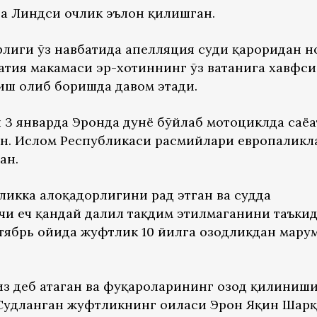
а Линдси очлик эълон қилишган.
лиги ўз навбатида апелляция суди қароридан н
тия маҳкамаси эр-хотиннинг ўз ватанига хавфси
иш олиб боришда давом этади.
л 3 январда Эронда дунё бўйлаб мотоциклда саёҳа
ан. Ислом Республикаси расмийлари европалик
ан.
икка алоқадорлигини рад этган ва судда
и ҳеч қандай далил тақдим этилмаганини таъкид
тябрь ойида жуфтлик 10 йилга озодликдан маҳру
из деб атаган ва фуқароларининг озод қилиниш
 Судланган жуфтликнинг оиласи Эрон Яқин Шар