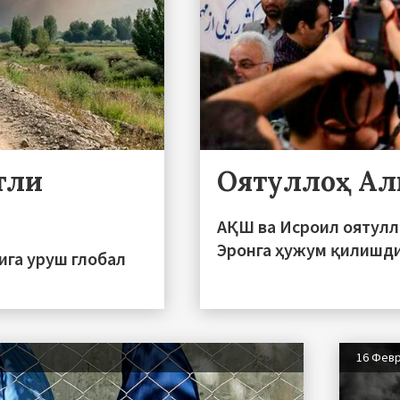
тли
Оятуллоҳ Ал
АҚШ ва Исроил оятулл
Эронга ҳужум қилишд
ига уруш глобал
16 Фев