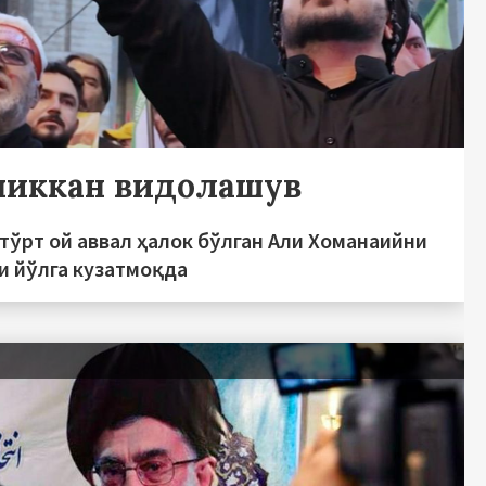
чиккан видолашув
тўрт ой аввал ҳалок бўлган Али Хоманаийни
и йўлга кузатмоқда