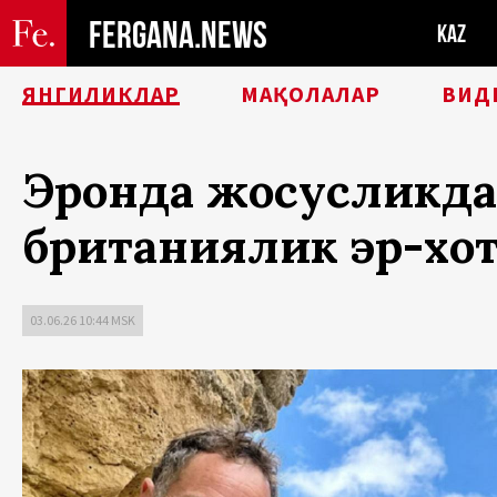
FERGANA.NEWS
KAZ
ЯНГИЛИКЛАР
МАҚОЛАЛАР
ВИД
Эронда жосусликда 
британиялик эр-хот
03.06.26 10:44 MSK