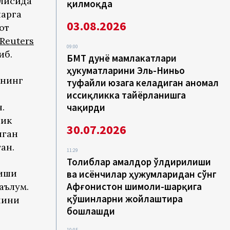
жлисида
қилмоқда
ларга
03.08.2026
от
Reuters
09:00
иб.
БМТ дунё мамлакатлари
ҳукуматларини Эль-Ниньо
тнинг
туфайли юзага келадиган аномал
иссиқликка тайёрланишга
.
чақирди
лик
30.07.2026
иган
ан.
11:29
Толиблар амалдор ўлдирилиши
 иши
ва исёнчилар ҳужумларидан сўнг
Афғонистон шимоли-шарқига
аълум.
қўшинларни жойлаштира
нини
бошлашди
10:05