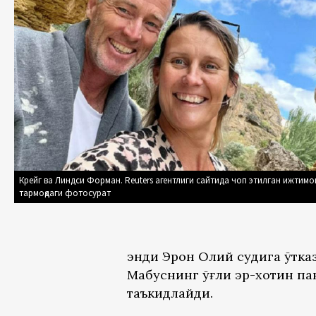
Крейг ва Линдси Форман. Reuters агентлиги сайтида чоп этилган ижтимо
тармоқдаги фотосурат
энди Эрон Олий судига ўтка
Маҳбуснинг ўғли эр-хотин па
таъкидлайди.