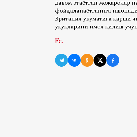
давом этаётган можаролар 
фойдаланаётганига ишонади.
Британия ҳукуматига қарши 
ҳуқуқларини ҳимоя қилиш учу