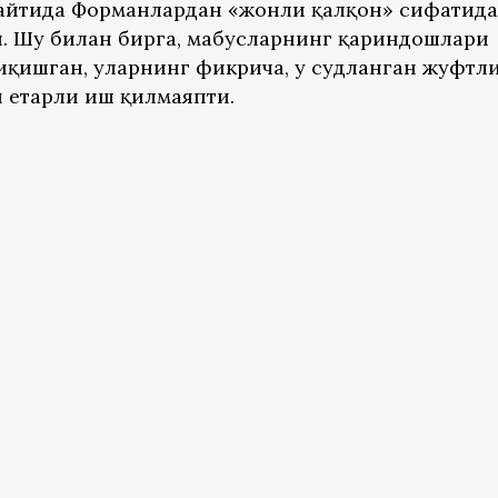
пайтида Форманлардан «жонли қалқон» сифатида
 Шу билан бирга, маҳбусларнинг қариндошлари
чиқишган, уларнинг фикрича, у судланган жуфтл
н етарли иш қилмаяпти.