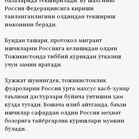
базаларида текширилади. Бу шахснинг
Россия Федерациясига кириши
тақиқланганлигини олдиндан текшириш
имконини беради.
Бундан ташқари, протокол мигрант
ишчиларни Россияга келишидан олдин
Тожикистонда тиббий кўрикдан ўтказиш
учун замин яратади.
Ҳужжат шунингдек, тожикистонлик
фуқароларни Россия ўрта махсус касб-ҳунар
таълими дастурлари бўйича ўқитишни ҳам
кўзда тутади. Бошқача қилиб айтганда, баъзи
ишчилар сафардан олдин Россия меҳнат
бозорига тайёргарлик кўришлари мумкин
бўлади.