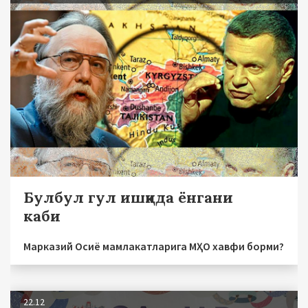
Булбул гул ишқида ёнгани
каби
Марказий Осиё мамлакатларига МҲО хавфи борми?
22.12