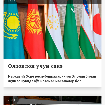
18.12
Олтовлон учун сакэ
Марказий Осиё республикаларининг Япония билан
яқинлашувида кўз илғамас масалалар бор
28.11