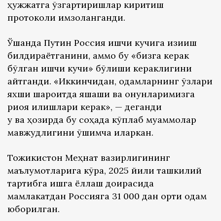
ҳужжатга ўзгартиришлар киритиш
протоколи имзоланганди.
Ўшанда Путин Россия ишчи кучига қизиқиш
билдираётганини, аммо бу «бизга керак
бўлган ишчи кучи» бўлиши кераклигини
айтганди. «Иккинчидан, одамларнинг ўзлари
яхши шароитда яшаши ва қонунларимизга
риоя қилишлари керак», — деганди
у ва ҳозирда бу соҳада кўплаб муаммолар
мавжудлигини қўшимча қиларкан.
Тожикистон Меҳнат вазирлигининг
маълумотларига кўра, 2025 йили ташкилий
тартибга ишга ёллаш доирасида
мамлакатдан Россияга 31 000 дан ортиқ одам
юборилган.