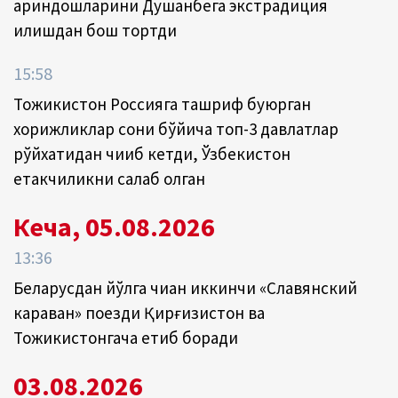
қариндошларини Душанбега экстрадиция
қилишдан бош тортди
15:58
Тожикистон Россияга ташриф буюрган
хорижликлар сони бўйича топ-3 давлатлар
рўйхатидан чиқиб кетди, Ўзбекистон
етакчиликни сақлаб қолган
Кеча, 05.08.2026
13:36
Беларусдан йўлга чиққан иккинчи «Славянский
караван» поезди Қирғизистон ва
Тожикистонгача етиб боради
03.08.2026