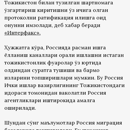
Тожикистон билан тузилган шартномага
ўзгартириш киритишни ўз ичига олган
протоколни ратификация қилишга оид
қонунни имзолади, деб хабар беради
«Интерфакс»
.
Ҳужжатга кўра, Россияда расман ишга
ёлланиш каналлари орқали ишлашни истаган
тожикистонлик фуқаролар ўз юртида
олдиндан суратга тушиши ва бармоқ
изларини топширишлари мумкин. Бу Россия
Ички ишлар вазирлигининг Тожикистондаги
идораси томонидан ваколатли Россия
агентликлари иштирокида амалга
оширилади.
Шундан сўнг маълумотлар Россия миграция