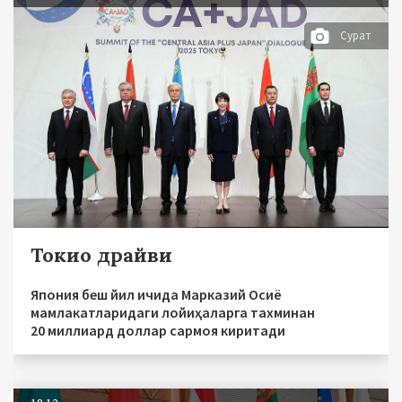
Сурат
Токио драйви
Япония беш йил ичида Марказий Осиё
мамлакатларидаги лойиҳаларга тахминан
20 миллиард доллар сармоя киритади