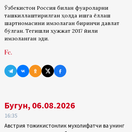
Ўзбекистон Россия билан фуқароларни
ташкиллаштирилган ҳолда ишга ёллаш
шартномасини имзолаган биринчи давлат
бўлган. Тегишли ҳужжат 2017 йили
имзоланган эди.
Бугун, 06.08.2026
16:35
Австрия тожикистонлик мухолифатчи ва унинг