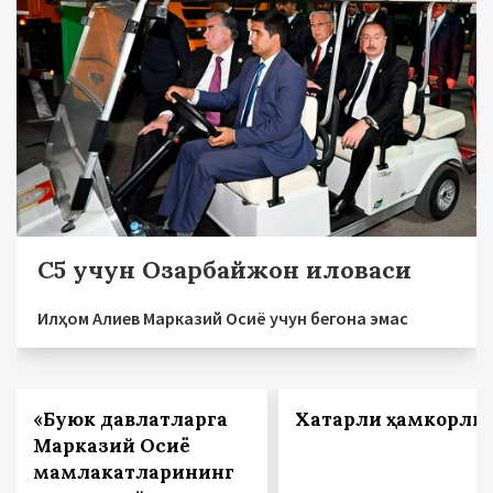
С5 учун Озарбайжон иловаси
Илҳом Алиев Марказий Осиё учун бегона эмас
«Буюк давлатларга
Хатарли ҳамкорли
Марказий Осиё
мамлакатларининг