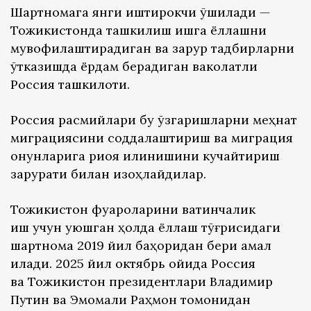
Шартномага янги иштирокчи қўшилади —
Тожикистонда ташкилиш ишга ёллашни
мувофиқлаштирадиган ва зарур тадбирларни
ўтказишда ёрдам берадиган ваколатли
Россия ташкилоти.
Россия расмийлари бу ўзгаришларни меҳнат
миграциясини соддалаштириш ва миграция
қонунларига риоя қилинишини кучайтириш
зарурати билан изоҳлайдилар.
Тожикистон фуқароларини вақтинчалик
иш учун уюшган ҳолда ёллаш тўғрисидаги
шартнома 2019 йил баҳоридан бери амал
қилади. 2025 йил октябрь ойида Россия
ва Тожикистон президентлари Владимир
Путин ва Эмомали Раҳмон томонидан