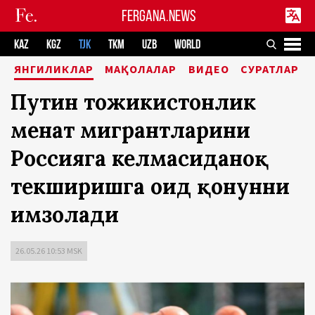
FERGANA.NEWS
KAZ
KGZ
TJK
TKM
UZB
WORLD
ЯНГИЛИКЛАР
МАҚОЛАЛАР
ВИДЕО
СУРАТЛАР
Путин тожикистонлик
меҳнат мигрантларини
Россияга келмасиданоқ
текширишга оид қонунни
имзолади
26.05.26 10:53 MSK