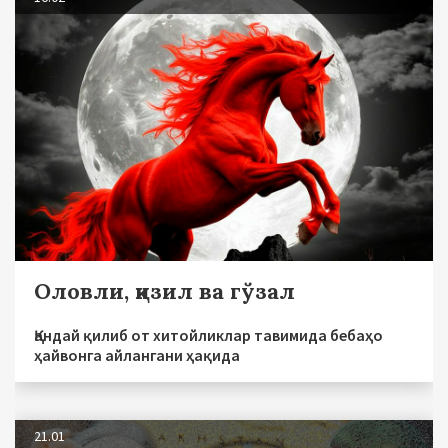
Оловли, қизил ва гўзал
Қандай қилиб от хитойликлар тавимида бебаҳо
ҳайвонга айлангани ҳақида
21.01