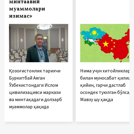
минтақавий
муаммолари
қизиқмас»
Қозоғистонлик тарихчи
Нима учун хитойликлар
Буркитбай Аяган
билан муносабат қилиш
Ўзбекистондаги Ислом
қийин, гарчи дастлаб
цивилизацияси маркази
осондек туюлган бўлсада
ва минтақадаги долзарб
Мавзу шу ҳақда
муаммолар ҳақида