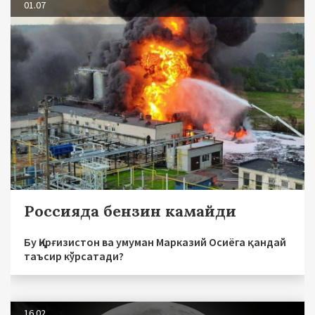
01.07
Россияда бензин камайди
Бу Қирғизистон ва умуман Марказий Осиёга қандай
таъсир кўрсатади?
16.02