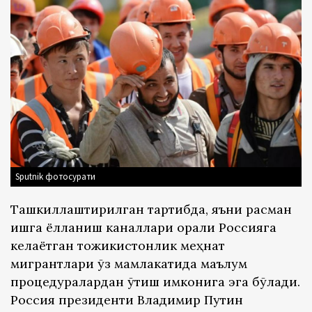
Sputnik фотосурати
Ташкиллаштирилган тартибда, яъни расман
ишга ёлланиш каналлари орқали Россияга
келаётган тожикистонлик меҳнат
мигрантлари ўз мамлакатида маълум
процедуралардан ўтиш имконига эга бўлади.
Россия президенти Владимир Путин