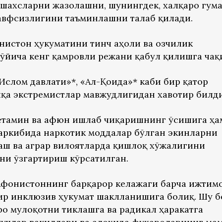
 шахсларни жазолашни, шунингдек, халқаро гум
авфсизлигини таъминлашни талаб қилади.
онистон ҳукуматини тинч аҳоли ва озчилик
йича кенг қамровли режани қабул қилишга чақ
Ислом давлати»*, «Ал-Қоида»* каби бир қатор
шқа экстремистлар мавжудлигидан хавотир билд
тамин ва афюн ишлаб чиқаришнинг ўсишига ҳа
таркибида наркотик моддалар бўлган экинларни
аш ва аграр вилоятларда қишлоқ хўжалигини
ни ўзгартириш кўрсатилган.
Афғонистоннинг барқарор келажаги барча ижтим
р инклюзив ҳукумат шаклланишига боғлиқ. Шу б
о мулоқотни тиклашга ва радикал ҳаракатга