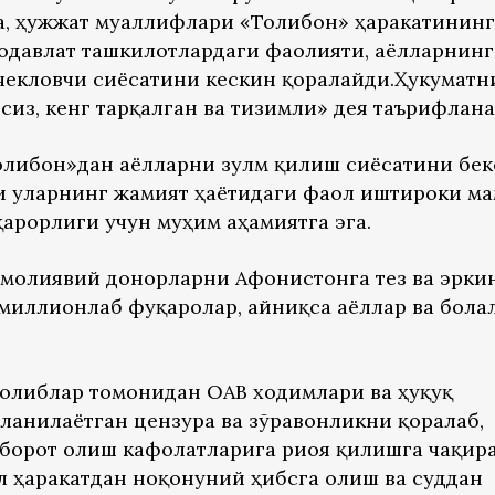
а, ҳужжат муаллифлари «Толибон» ҳаракатининг
одавлат ташкилотлардаги фаолияти, аёлларнинг
чекловчи сиёсатини кескин қоралайди.Ҳукуматн
из, кенг тарқалган ва тизимли» дея таърифлана
олибон»дан аёлларни зулм қилиш сиёсатини бек
и уларнинг жамият ҳаётидаги фаол иштироки ма
қарорлиги учун муҳим аҳамиятга эга.
 молиявий донорларни Афғонистонга тез ва эрки
 миллионлаб фуқаролар, айниқса аёллар ва болал
толиблар томонидан ОАВ ходимлари ва ҳуқуқ
ланилаётган цензура ва зўравонликни қоралаб,
хборот олиш кафолатларига риоя қилишга чақира
л ҳаракатдан ноқонуний ҳибсга олиш ва суддан