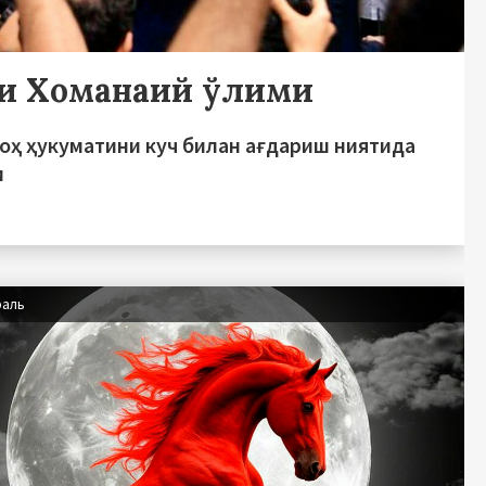
и Хоманаий ўлими
оҳ ҳукуматини куч билан ағдариш ниятида
и
раль