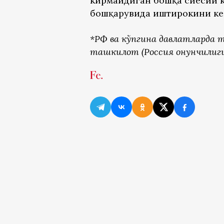
кирмайдиган бошқа сиёсий к
бошқарувида иштирокини ке
*РФ
ва
кўпгина
давлатларда
т
ташкилот (Россия
қонунчилиг