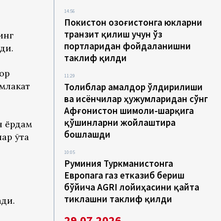
14:56
Покистон Қозоғистонга юкларни
транзит қилиш учун ўз
инг
портларидан фойдаланишни
ди.
таклиф қилди
ор
11:29
млакат
Толиблар амалдор ўлдирилиши
ва исёнчилар ҳужумларидан сўнг
Афғонистон шимоли-шарқига
қўшинларни жойлаштира
н ёрдам
бошлашди
ар ўта
10:05
Руминия Туркманистонга
Европага газ етказиб бериш
бўйича AGRI лойиҳасини қайта
тиклашни таклиф қилди
ди.
29.07.2026