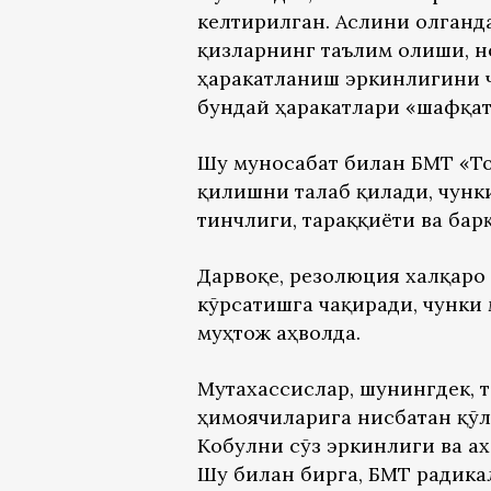
келтирилган. Аслини олганд
қизларнинг таълим олиши, н
ҳаракатланиш эркинлигини 
бундай ҳаракатлари «шафқатс
Шу муносабат билан БМТ «Т
қилишни талаб қилади, чунк
тинчлиги, тараққиёти ва бар
Дарвоқе, резолюция халқаро
кўрсатишга чақиради, чунки
муҳтож аҳволда.
Мутахассислар, шунингдек, 
ҳимоячиларига нисбатан қўл
Кобулни сўз эркинлиги ва а
Шу билан бирга, БМТ радика