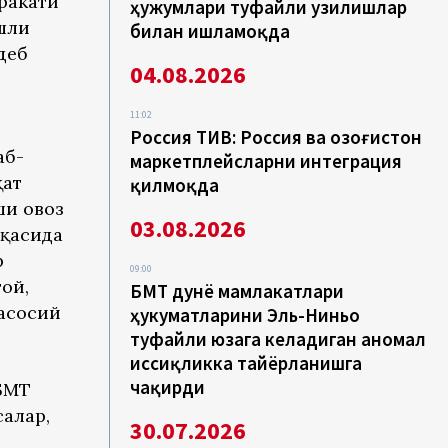
ракати
ҳужумлари туфайли узилишлар
шли
билан ишламоқда
деб
04.08.2026
11:02
Россия ТИВ: Россия ва Қозоғистон
аб-
маркетплейсларни интеграция
қат
қилмоқда
ши овоз
03.08.2026
ақасида
р
09:00
той,
БМТ дунё мамлакатлари
 асосий
ҳукуматларини Эль-Ниньо
туфайли юзага келадиган аномал
иссиқликка тайёрланишга
чақирди
 БМТ
алар,
30.07.2026