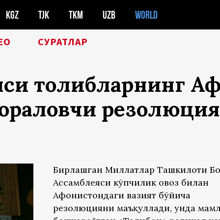
KGZ
TJK
TKM
UZB
WORLD
ЕО
СУРАТЛАР
си толибларнинг Аф
қораловчи резолюци
Бирлашган Миллатлар Ташкилоти Б
Ассамблеяси кўпчилик овоз билан
Афғонистондаги вазият бўйича
резолюцияни маъқуллади, унда мам