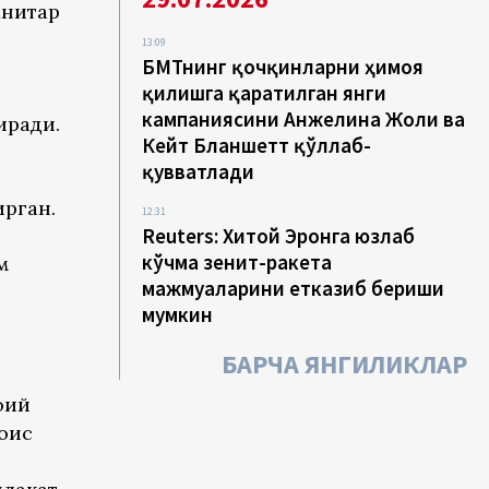
анитар
13:09
БМТнинг қочқинларни ҳимоя
қилишга қаратилган янги
кампаниясини Анжелина Жоли ва
иради.
Кейт Бланшетт қўллаб-
қувватлади
ирган.
12:31
Reuters: Хитой Эронга юзлаб
кўчма зенит-ракета
м
мажмуаларини етказиб бериши
мумкин
БАРЧА ЯНГИЛИКЛАР
оий
оис