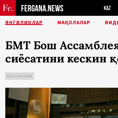
FERGANA.NEWS
KAZ
ЯНГИЛИКЛАР
МАҚОЛАЛАР
ВИД
БМТ Бош Ассамблея
сиёсатини кескин 
09.07.25 09:10 MSK