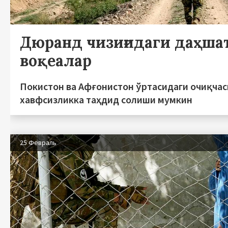
Дюранд чизиғидаги даҳша
воқеалар
Покистон ва Афғонистон ўртасидаги очиқчас
хавфсизликка таҳдид солиши мумкин
25 Февраль