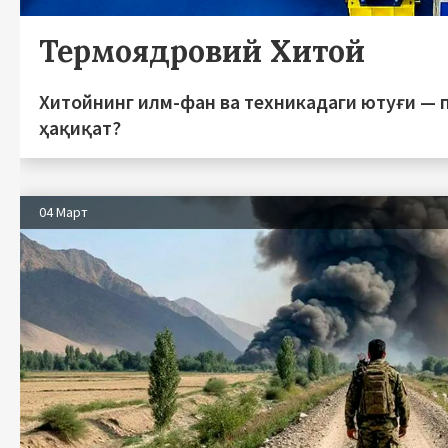
Термоядровий Хитой
Хитойнинг илм-фан ва техникадаги ютуғи — 
ҳақиқат?
04 Март