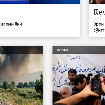
Ке
пиарми ёки
Эрон 
сўнгг
01 Март