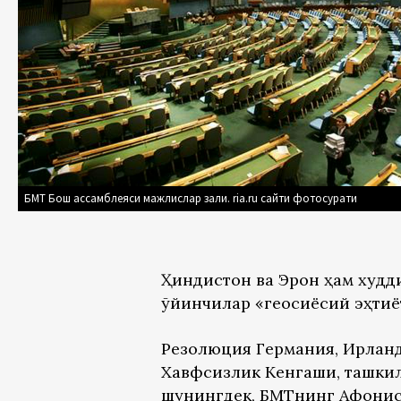
БМТ Бош ассамблеяси мажлислар зали. ria.ru сайти фотосурати
Ҳиндистон ва Эрон ҳам худд
ўйинчилар «геосиёсий эҳтиё
Резолюция Германия, Ирланд
Хавфсизлик Кенгаши, ташкил
шунингдек, БМТнинг Афғонис