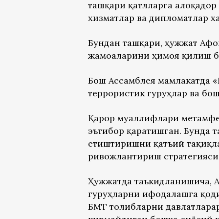
ташқари қатлларга алоқадор
хизматлар ва дипломатлар х
Бундан ташқари, ҳужжат Афғ
жамоаларини ҳимоя қилиш бў
Бош Ассамблея мамлакатда «
террористик гуруҳлар ва бо
Қарор муаллифлари метамфе
эътибор қаратишган. Бунда 
етиштиришни қатъий тақиқл
ривожлантириш стратегияси
Ҳужжатда таъкидланишича, 
гуруҳларни ифодалашга қоди
БМТ толибларни давлатларар