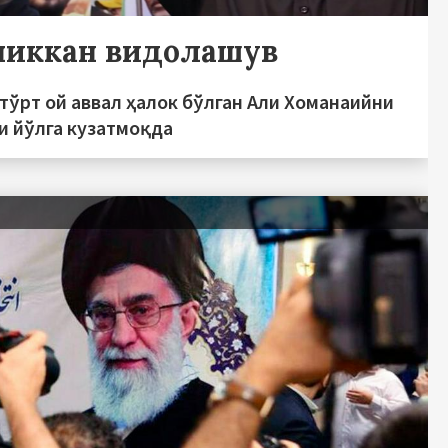
чиккан видолашув
тўрт ой аввал ҳалок бўлган Али Хоманаийни
и йўлга кузатмоқда