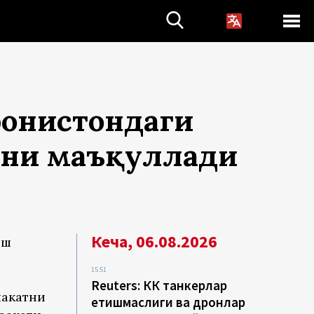
ғонистондаги
яни маъқуллади
Кеча, 06.08.2026
ош
15:51
Reuters: КҚК танкерлар
лакатни
етишмаслиги ва дронлар