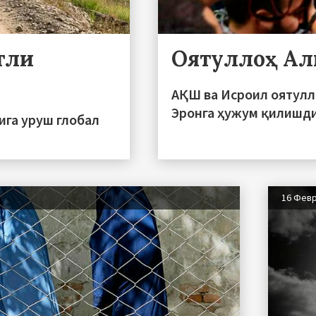
тли
Оятуллоҳ Ал
АҚШ ва Исроил оятулл
Эронга ҳужум қилишд
ига уруш глобал
16 Фев