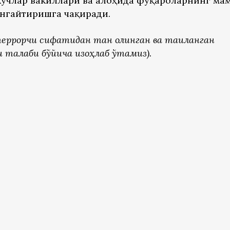
учлар вакиллари ва алоҳида фуқароларнинг ма
нгайтиришга чақиради.
еррорчи
сифатидан
тан
олинган
ва
тақиқланган
и
талаби
бўйича
изоҳлаб
ўтамиз).