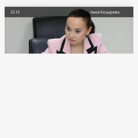
22.11
Анна Козырева
Остап Бендер
от благотворительности
Волонтерку Перизат Кайрат обвинили
в присвоении миллионов долларов казахстанцев