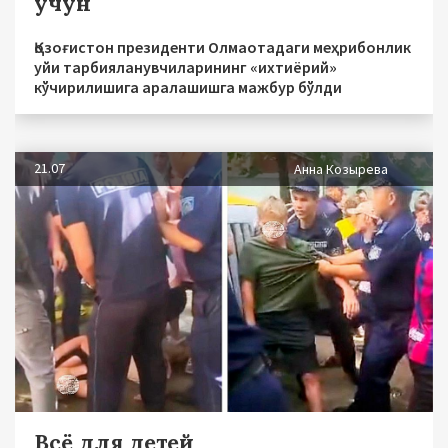
учун
Қозоғистон президенти Олмаотадаги меҳрибонлик
уйи тарбияланувчиларининг «ихтиёрий»
кўчирилишига аралашишга мажбур бўлди
21.07
Анна Козырева
Всё для детей