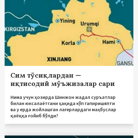
Сим тўсиқлардан —
иқтисодий мўъжизалар сари
Нима учун ҳозирда Шинжон жадал суръатлар
билан юксалаётгани ҳақида кўп гапиришяпти
ва у ерда жойлашган лагерлардаги маҳбуслар
қаёққа ғойиб бўлди?