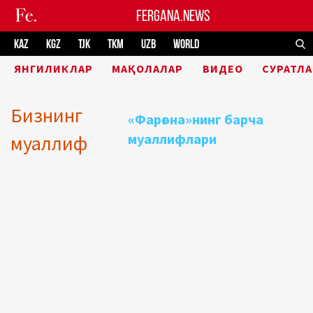
FERGANA.NEWS
KAZ
KGZ
TJK
TKM
UZB
WORLD
ЯНГИЛИКЛАР
МАҚОЛАЛАР
ВИДЕО
СУРАТЛА
Бизнинг
«Фарғона»нинг барча
муаллифлари
муаллиф