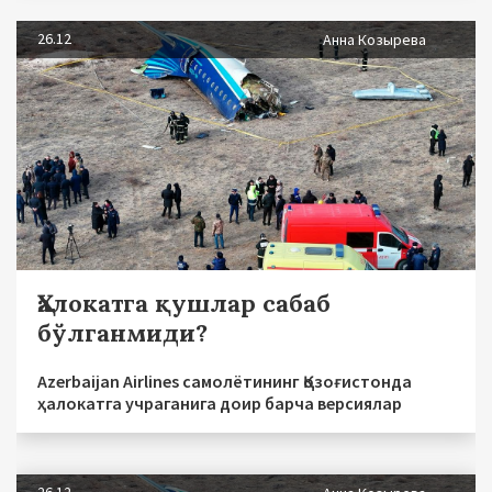
26.12
Анна Козырева
Ҳалокатга қушлар сабаб
бўлганмиди?
Аzerbaijan Airlines самолётининг Қозоғистонда
ҳалокатга учраганига доир барча версиялар